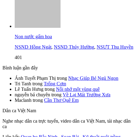
Non nước gấm hoa
NSND Hồng Ngát
,
NSND Thúy Hường
,
NSƯT Thu Huyền
401
Bình luận gần đây
Ánh Tuyết Phạm Thị
trong
Nhạc Giúp Bé Ngủ Ngon
Tri Tanh
trong
Trống Cơm
Lê Tuấn Hưng
trong
Nỗi nhớ một vùng quê
nguyễn bá chuyên
trong
Về Lại Mái Trường Xưa
Maclanh
trong
Cần Thơ Quê Em
Dân ca Việt Nam
Nghe nhạc dân ca trực tuyến, video dân ca Việt Nam, tải nhạc dân
ca
Liên kết:
Quan họ Bắc Ninh
,
Soạn Bài
,
Kỹ thuật nuôi trồng