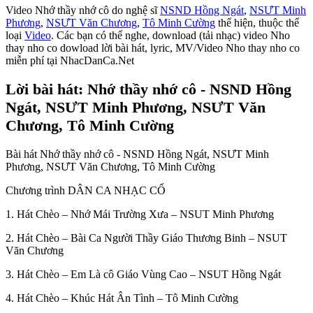
Video Nhớ thầy nhớ cô do nghệ sĩ
NSND Hồng Ngát
,
NSƯT Minh
Phương
,
NSƯT Văn Chương
,
Tô Minh Cường
thể hiện, thuộc thể
loại
Video
. Các bạn có thể nghe, download (tải nhạc) video Nho
thay nho co dowload lời bài hát, lyric, MV/Video Nho thay nho co
miễn phí tại NhacDanCa.Net
Lời bài hát: Nhớ thầy nhớ cô - NSND Hồng
Ngát, NSƯT Minh Phương, NSƯT Văn
Chương, Tô Minh Cường
Bài hát Nhớ thầy nhớ cô - NSND Hồng Ngát, NSƯT Minh
Phương, NSƯT Văn Chương, Tô Minh Cường
Chương trình DÂN CA NHẠC CỔ
1. Hát Chèo – Nhớ Mái Trường Xưa – NSUT Minh Phương
2. Hát Chèo – Bài Ca Người Thầy Giáo Thương Binh – NSUT
Văn Chương
3. Hát Chèo – Em Là cô Giáo Vùng Cao – NSUT Hồng Ngát
4. Hát Chèo – Khúc Hát Ân Tình – Tô Minh Cường