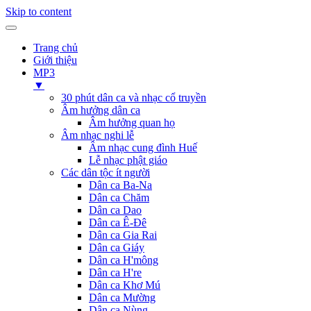
Skip to content
Trang chủ
Giới thiệu
MP3
▼
30 phút dân ca và nhạc cổ truyền
Âm hưởng dân ca
Âm hưởng quan họ
Âm nhạc nghi lễ
Âm nhạc cung đình Huế
Lễ nhạc phật giáo
Các dân tộc ít người
Dân ca Ba-Na
Dân ca Chăm
Dân ca Dao
Dân ca Ê-Đê
Dân ca Gia Rai
Dân ca Giáy
Dân ca H'mông
Dân ca H're
Dân ca Khơ Mú
Dân ca Mường
Dân ca Nùng