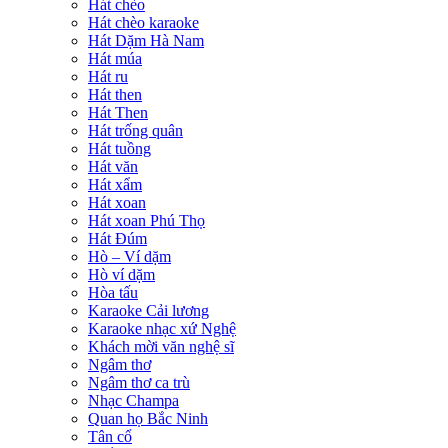
Hát chèo
Hát chèo karaoke
Hát Dặm Hà Nam
Hát múa
Hát ru
Hát then
Hát Then
Hát trống quân
Hát tuồng
Hát văn
Hát xẩm
Hát xoan
Hát xoan Phú Thọ
Hát Đúm
Hò – Ví dặm
Hò ví dặm
Hòa tấu
Karaoke Cải lương
Karaoke nhạc xứ Nghệ
Khách mời văn nghệ sĩ
Ngâm thơ
Ngâm thơ ca trù
Nhạc Champa
Quan họ Bắc Ninh
Tân cổ