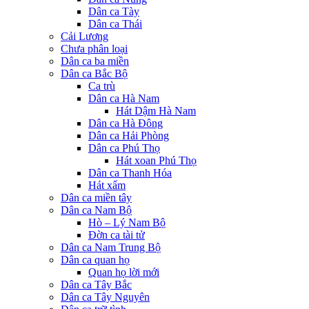
Dân ca Tày
Dân ca Thái
Cải Lương
Chưa phân loại
Dân ca ba miền
Dân ca Bắc Bộ
Ca trù
Dân ca Hà Nam
Hát Dậm Hà Nam
Dân ca Hà Đông
Dân ca Hải Phòng
Dân ca Phú Thọ
Hát xoan Phú Thọ
Dân ca Thanh Hóa
Hát xẩm
Dân ca miền tây
Dân ca Nam Bộ
Hò – Lý Nam Bộ
Đờn ca tài tử
Dân ca Nam Trung Bộ
Dân ca quan họ
Quan họ lời mới
Dân ca Tây Bắc
Dân ca Tây Nguyên