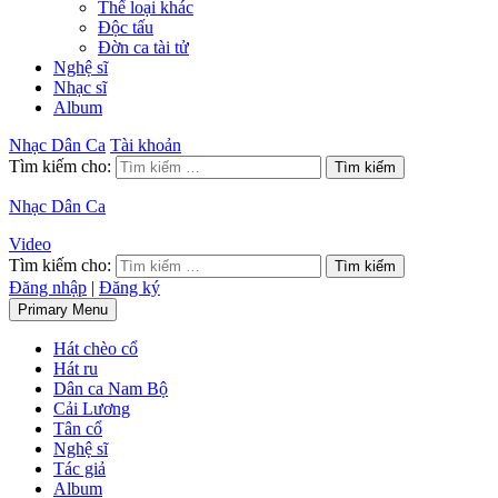
Thể loại khác
Độc tấu
Đờn ca tài tử
Nghệ sĩ
Nhạc sĩ
Album
Nhạc Dân Ca
Tài khoản
Tìm kiếm cho:
Nhạc Dân Ca
Video
Tìm kiếm cho:
Đăng nhập
|
Đăng ký
Primary Menu
Hát chèo cổ
Hát ru
Dân ca Nam Bộ
Cải Lương
Tân cổ
Nghệ sĩ
Tác giả
Album