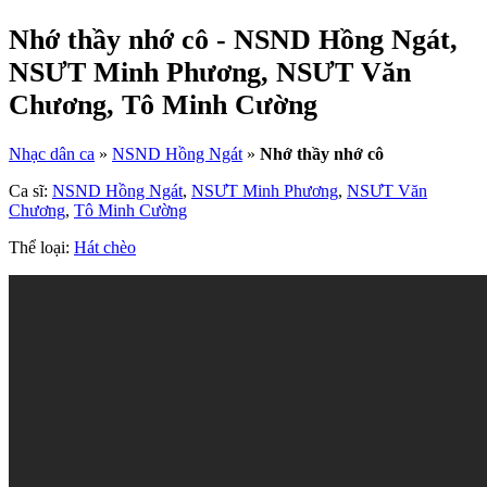
Nhớ thầy nhớ cô - NSND Hồng Ngát,
NSƯT Minh Phương, NSƯT Văn
Chương, Tô Minh Cường
Nhạc dân ca
»
NSND Hồng Ngát
»
Nhớ thầy nhớ cô
Ca sĩ:
NSND Hồng Ngát
,
NSƯT Minh Phương
,
NSƯT Văn
Chương
,
Tô Minh Cường
Thể loại:
Hát chèo