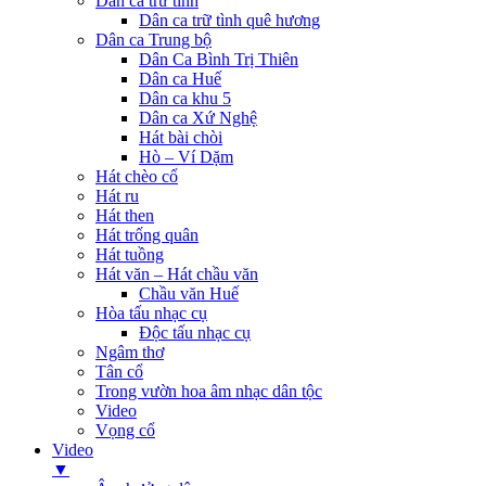
Dân ca trữ tình
Dân ca trữ tình quê hương
Dân ca Trung bộ
Dân Ca Bình Trị Thiên
Dân ca Huế
Dân ca khu 5
Dân ca Xứ Nghệ
Hát bài chòi
Hò – Ví Dặm
Hát chèo cổ
Hát ru
Hát then
Hát trống quân
Hát tuồng
Hát văn – Hát chầu văn
Chầu văn Huế
Hòa tấu nhạc cụ
Độc tấu nhạc cụ
Ngâm thơ
Tân cổ
Trong vườn hoa âm nhạc dân tộc
Video
Vọng cổ
Video
▼