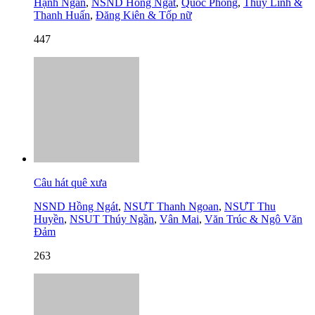
Hạnh Ngân
,
NSND Hồng Ngát
,
Quốc Phòng
,
Thùy Linh &
Thanh Huấn
,
Đăng Kiên & Tốp nữ
447
Câu hát quê xưa
NSND Hồng Ngát
,
NSƯT Thanh Ngoan
,
NSƯT Thu
Huyền
,
NSUT Thúy Ngần
,
Vân Mai
,
Văn Trúc & Ngô Văn
Đảm
263