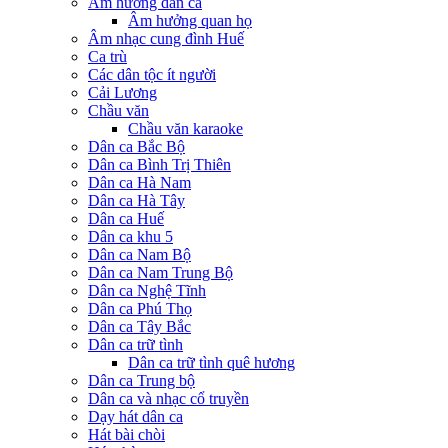
Âm hưởng dân ca
Âm hưởng quan họ
Âm nhạc cung đình Huế
Ca trù
Các dân tộc ít người
Cải Lương
Chầu văn
Chầu văn karaoke
Dân ca Bắc Bộ
Dân ca Bình Trị Thiên
Dân ca Hà Nam
Dân ca Hà Tây
Dân ca Huế
Dân ca khu 5
Dân ca Nam Bộ
Dân ca Nam Trung Bộ
Dân ca Nghệ Tĩnh
Dân ca Phú Thọ
Dân ca Tây Bắc
Dân ca trữ tình
Dân ca trữ tình quê hương
Dân ca Trung bộ
Dân ca và nhạc cổ truyền
Dạy hát dân ca
Hát bài chòi