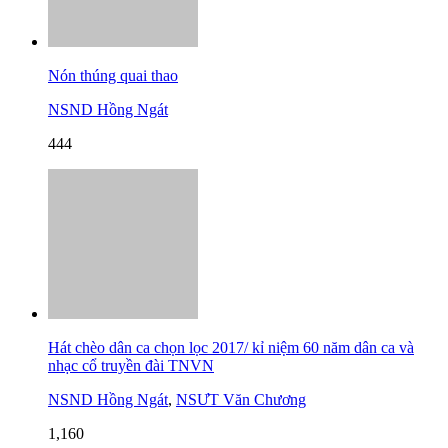
Nón thúng quai thao
NSND Hồng Ngát
444
Hát chèo dân ca chọn lọc 2017/ kỉ niệm 60 năm dân ca và
nhạc cổ truyền đài TNVN
NSND Hồng Ngát
,
NSƯT Văn Chương
1,160