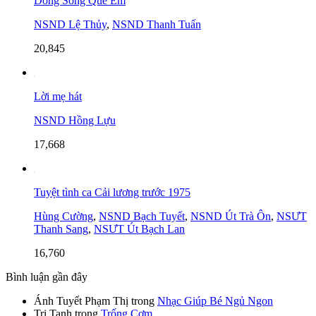
Dòng Sông Quê Em
NSND Lệ Thủy
,
NSND Thanh Tuấn
20,845
Lời mẹ hát
NSND Hồng Lựu
17,668
Tuyệt tình ca Cải lương trước 1975
Hùng Cường
,
NSND Bạch Tuyết
,
NSND Út Trà Ôn
,
NSƯT
Thanh Sang
,
NSƯT Út Bạch Lan
16,760
Bình luận gần đây
Ánh Tuyết Phạm Thị
trong
Nhạc Giúp Bé Ngủ Ngon
Tri Tanh
trong
Trống Cơm