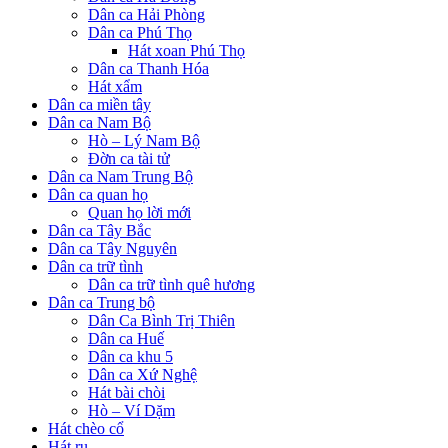
Dân ca Hải Phòng
Dân ca Phú Thọ
Hát xoan Phú Thọ
Dân ca Thanh Hóa
Hát xẩm
Dân ca miền tây
Dân ca Nam Bộ
Hò – Lý Nam Bộ
Đờn ca tài tử
Dân ca Nam Trung Bộ
Dân ca quan họ
Quan họ lời mới
Dân ca Tây Bắc
Dân ca Tây Nguyên
Dân ca trữ tình
Dân ca trữ tình quê hương
Dân ca Trung bộ
Dân Ca Bình Trị Thiên
Dân ca Huế
Dân ca khu 5
Dân ca Xứ Nghệ
Hát bài chòi
Hò – Ví Dặm
Hát chèo cổ
Hát ru