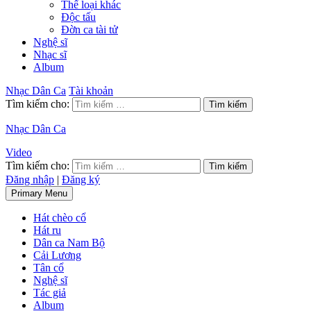
Thể loại khác
Độc tấu
Đờn ca tài tử
Nghệ sĩ
Nhạc sĩ
Album
Nhạc Dân Ca
Tài khoản
Tìm kiếm cho:
Nhạc Dân Ca
Video
Tìm kiếm cho:
Đăng nhập
|
Đăng ký
Primary Menu
Hát chèo cổ
Hát ru
Dân ca Nam Bộ
Cải Lương
Tân cổ
Nghệ sĩ
Tác giả
Album