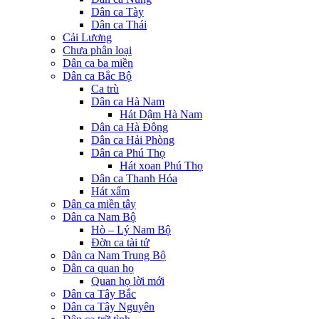
Dân ca Tày
Dân ca Thái
Cải Lương
Chưa phân loại
Dân ca ba miền
Dân ca Bắc Bộ
Ca trù
Dân ca Hà Nam
Hát Dậm Hà Nam
Dân ca Hà Đông
Dân ca Hải Phòng
Dân ca Phú Thọ
Hát xoan Phú Thọ
Dân ca Thanh Hóa
Hát xẩm
Dân ca miền tây
Dân ca Nam Bộ
Hò – Lý Nam Bộ
Đờn ca tài tử
Dân ca Nam Trung Bộ
Dân ca quan họ
Quan họ lời mới
Dân ca Tây Bắc
Dân ca Tây Nguyên