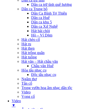
Dân ca trữ tình
Dân ca trữ tình quê hương
Dân ca Trung bộ
Dân Ca Bình Trị Thiên
Dân ca Huế
Dân ca khu 5
Dân ca Xứ Nghệ
Hát bài chòi
Hò – Ví Dặm
Hát chèo cổ
Hát ru
Hát then
Hát trống quân
Hát tuồng
Hát văn – Hát chầu văn
Chầu văn Huế
Hòa tấu nhạc cụ
Độc tấu nhạc cụ
Ngâm thơ
Tân cổ
Trong vườn hoa âm nhạc dân tộc
Video
Vọng cổ
Video
▼