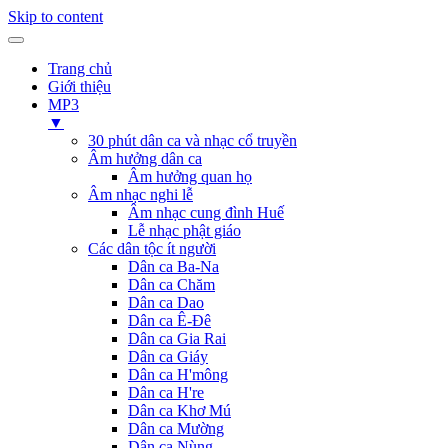
Skip to content
Trang chủ
Giới thiệu
MP3
▼
30 phút dân ca và nhạc cổ truyền
Âm hưởng dân ca
Âm hưởng quan họ
Âm nhạc nghi lễ
Âm nhạc cung đình Huế
Lễ nhạc phật giáo
Các dân tộc ít người
Dân ca Ba-Na
Dân ca Chăm
Dân ca Dao
Dân ca Ê-Đê
Dân ca Gia Rai
Dân ca Giáy
Dân ca H'mông
Dân ca H're
Dân ca Khơ Mú
Dân ca Mường
Dân ca Nùng