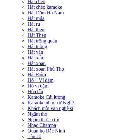
Hát chèo
Hát chèo karaoke
Hát Dặm Hà Nam
Hát múa
Hát ru
Hát then
Hát Then
Hát trống quân
Hát tuồng
Hát văn
Hát xẩm
Hát xoan
Hát xoan Phú Thọ
Hát Đúm
Hò – Ví dặm
Hò ví dặm
Hòa tấu
Karaoke Cải lương
Karaoke nhạc xứ Nghệ
Khách mời văn nghệ sĩ
Ngâm thơ
Ngâm thơ ca trù
Nhạc Champa
Quan họ Bắc Ninh
Tân cổ