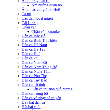
Âm hưởng dân ca
Âm hưởng quan họ
Âm nhạc cung đình Huế
Ca trù
Các dân tộc ít người
Cải Lương
Chầu văn
Chầu văn karaoke
Dân ca Bắc Bộ
Dân ca Bình Trị Thiên
Dân ca Hà Nam
Dân ca Hà Tây
Dân ca Huế
Dân ca khu 5
Dân ca Nam Bộ
Dân ca Nam Trung Bộ
Dân ca Nghệ Tĩnh
Dân ca Phú Thọ
Dân ca Tây Bắc
Dân ca trữ tình
Dân ca trữ tình quê hương
Dân ca Trung bộ
Dân ca và nhạc cổ truyền
Dạy hát dân ca
Hát bài chòi