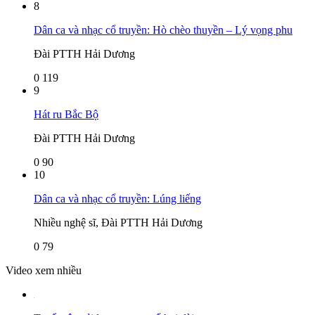
8
Dân ca và nhạc cổ truyền: Hò chèo thuyền – Lý vọng phu
Đài PTTH Hải Dương
0
119
9
Hát ru Bắc Bộ
Đài PTTH Hải Dương
0
90
10
Dân ca và nhạc cổ truyền: Lúng liếng
Nhiều nghệ sĩ, Đài PTTH Hải Dương
0
79
Video xem nhiều