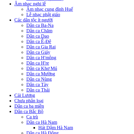
Âm nhạc nghi lễ
Âm nhạc cung đình Huế
Lễ nhạc phật giáo
Các dân tộc ít người
Dân ca Ba-Na
Dân ca Chăm
Dân ca Dao
Dân ca Ê-Đê
Dân ca Gia Rai
Dân ca Giáy
Dân ca H'mông
Dân ca H're
Dân ca Khơ Mú
Dân ca Mường
Dân ca Nùng
Dân ca Tày
Dân ca Thái
Cải Lương
Chưa phân loại
Dân ca ba miền
Dân ca Bắc Bộ
Ca trù
Dân ca Hà Nam
Hát Dậm Hà Nam
Dân ca Hà Đông