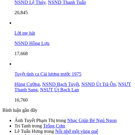
NSND Lệ Thủy
,
NSND Thanh Tuấn
20,845
Lời mẹ hát
NSND Hồng Lựu
17,668
Tuyệt tình ca Cải lương trước 1975
Hùng Cường
,
NSND Bạch Tuyết
,
NSND Út Trà Ôn
,
NSƯT
Thanh Sang
,
NSƯT Út Bạch Lan
16,760
Bình luận gần đây
Ánh Tuyết Phạm Thị
trong
Nhạc Giúp Bé Ngủ Ngon
Tri Tanh
trong
Trống Cơm
Lê Tuấn Hưng
trong
Nỗi nhớ một vùng quê