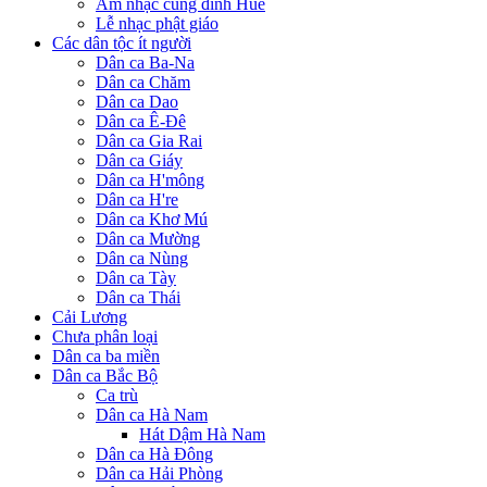
Âm nhạc cung đình Huế
Lễ nhạc phật giáo
Các dân tộc ít người
Dân ca Ba-Na
Dân ca Chăm
Dân ca Dao
Dân ca Ê-Đê
Dân ca Gia Rai
Dân ca Giáy
Dân ca H'mông
Dân ca H're
Dân ca Khơ Mú
Dân ca Mường
Dân ca Nùng
Dân ca Tày
Dân ca Thái
Cải Lương
Chưa phân loại
Dân ca ba miền
Dân ca Bắc Bộ
Ca trù
Dân ca Hà Nam
Hát Dậm Hà Nam
Dân ca Hà Đông
Dân ca Hải Phòng