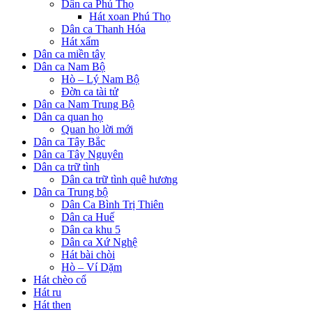
Dân ca Phú Thọ
Hát xoan Phú Thọ
Dân ca Thanh Hóa
Hát xẩm
Dân ca miền tây
Dân ca Nam Bộ
Hò – Lý Nam Bộ
Đờn ca tài tử
Dân ca Nam Trung Bộ
Dân ca quan họ
Quan họ lời mới
Dân ca Tây Bắc
Dân ca Tây Nguyên
Dân ca trữ tình
Dân ca trữ tình quê hương
Dân ca Trung bộ
Dân Ca Bình Trị Thiên
Dân ca Huế
Dân ca khu 5
Dân ca Xứ Nghệ
Hát bài chòi
Hò – Ví Dặm
Hát chèo cổ
Hát ru
Hát then