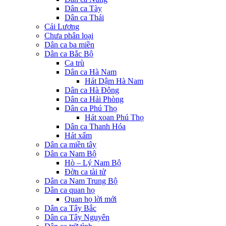
Dân ca Tày
Dân ca Thái
Cải Lương
Chưa phân loại
Dân ca ba miền
Dân ca Bắc Bộ
Ca trù
Dân ca Hà Nam
Hát Dậm Hà Nam
Dân ca Hà Đông
Dân ca Hải Phòng
Dân ca Phú Thọ
Hát xoan Phú Thọ
Dân ca Thanh Hóa
Hát xẩm
Dân ca miền tây
Dân ca Nam Bộ
Hò – Lý Nam Bộ
Đờn ca tài tử
Dân ca Nam Trung Bộ
Dân ca quan họ
Quan họ lời mới
Dân ca Tây Bắc
Dân ca Tây Nguyên