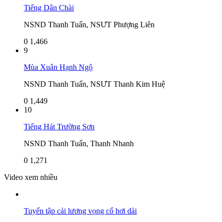
Tiếng Dân Chài
NSND Thanh Tuấn, NSƯT Phượng Liên
0
1,466
9
Mùa Xuân Hạnh Ngộ
NSND Thanh Tuấn, NSƯT Thanh Kim Huệ
0
1,449
10
Tiếng Hát Trường Sơn
NSND Thanh Tuấn, Thanh Nhanh
0
1,271
Video xem nhiều
Tuyển tập cải lương vọng cổ hơi dài