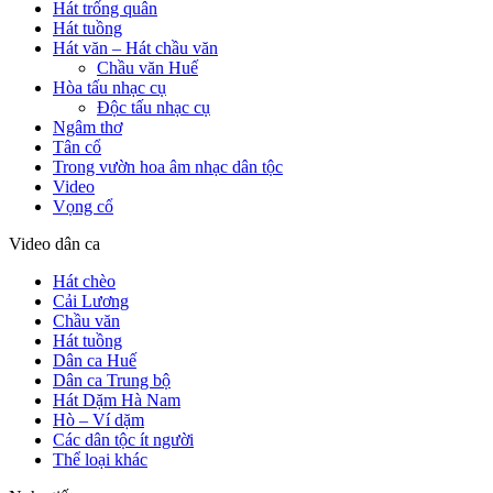
Hát trống quân
Hát tuồng
Hát văn – Hát chầu văn
Chầu văn Huế
Hòa tấu nhạc cụ
Độc tấu nhạc cụ
Ngâm thơ
Tân cổ
Trong vườn hoa âm nhạc dân tộc
Video
Vọng cổ
Video dân ca
Hát chèo
Cải Lương
Chầu văn
Hát tuồng
Dân ca Huế
Dân ca Trung bộ
Hát Dặm Hà Nam
Hò – Ví dặm
Các dân tộc ít người
Thể loại khác