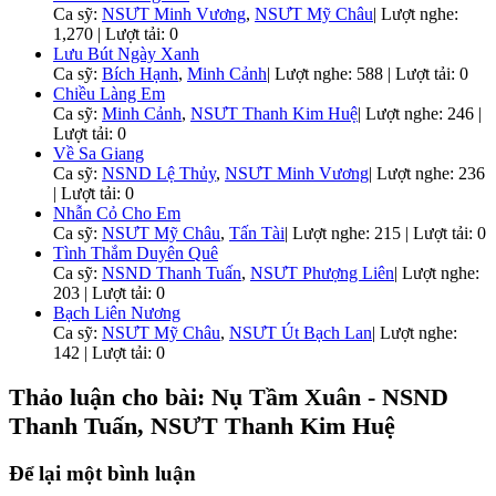
Ca sỹ:
NSƯT Minh Vương
,
NSƯT Mỹ Châu
|
Lượt nghe:
1,270 | Lượt tải: 0
Lưu Bút Ngày Xanh
Ca sỹ:
Bích Hạnh
,
Minh Cảnh
|
Lượt nghe: 588 | Lượt tải: 0
Chiều Làng Em
Ca sỹ:
Minh Cảnh
,
NSƯT Thanh Kim Huệ
|
Lượt nghe: 246 |
Lượt tải: 0
Về Sa Giang
Ca sỹ:
NSND Lệ Thủy
,
NSƯT Minh Vương
|
Lượt nghe: 236
| Lượt tải: 0
Nhẫn Cỏ Cho Em
Ca sỹ:
NSƯT Mỹ Châu
,
Tấn Tài
|
Lượt nghe: 215 | Lượt tải: 0
Tình Thắm Duyên Quê
Ca sỹ:
NSND Thanh Tuấn
,
NSƯT Phượng Liên
|
Lượt nghe:
203 | Lượt tải: 0
Bạch Liên Nương
Ca sỹ:
NSƯT Mỹ Châu
,
NSƯT Út Bạch Lan
|
Lượt nghe:
142 | Lượt tải: 0
Thảo luận cho bài: Nụ Tầm Xuân - NSND
Thanh Tuấn, NSƯT Thanh Kim Huệ
Để lại một bình luận