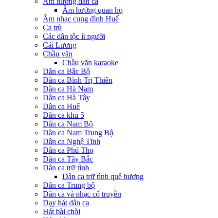
Âm hưởng dân ca
Âm hưởng quan họ
Âm nhạc cung đình Huế
Ca trù
Các dân tộc ít người
Cải Lương
Chầu văn
Chầu văn karaoke
Dân ca Bắc Bộ
Dân ca Bình Trị Thiên
Dân ca Hà Nam
Dân ca Hà Tây
Dân ca Huế
Dân ca khu 5
Dân ca Nam Bộ
Dân ca Nam Trung Bộ
Dân ca Nghệ Tĩnh
Dân ca Phú Thọ
Dân ca Tây Bắc
Dân ca trữ tình
Dân ca trữ tình quê hương
Dân ca Trung bộ
Dân ca và nhạc cổ truyền
Dạy hát dân ca
Hát bài chòi