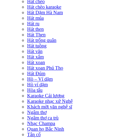
Hát chèo
Hát chèo karaoke
Hát Dặm Hà Nam
Hát múa
Hát ru
Hát then
Hát Then
Hát trống quân
Hát tuồng
Hát văn
Hát xẩm
Hát xoan
Hát xoan Phú Thọ
Hát Đúm
Hò – Ví dặm
Hò ví dặm
Hòa tấu
Karaoke Cải lương
Karaoke nhạc xứ Nghệ
Khách mời văn nghệ sĩ
Ngâm thơ
Ngâm thơ ca trù
Nhạc Champa
Quan họ Bắc Ninh
Tân cổ