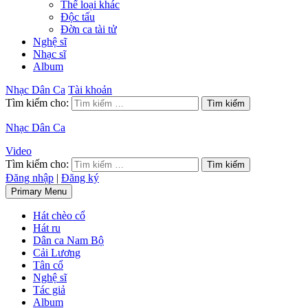
Thể loại khác
Độc tấu
Đờn ca tài tử
Nghệ sĩ
Nhạc sĩ
Album
Nhạc Dân Ca
Tài khoản
Tìm kiếm cho:
Nhạc Dân Ca
Video
Tìm kiếm cho:
Đăng nhập
|
Đăng ký
Primary Menu
Hát chèo cổ
Hát ru
Dân ca Nam Bộ
Cải Lương
Tân cổ
Nghệ sĩ
Tác giả
Album