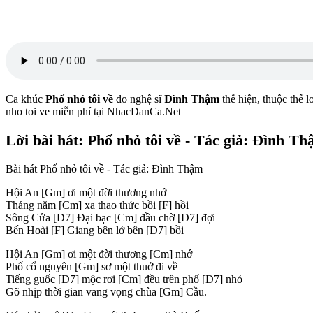
Ca khúc
Phố nhỏ tôi về
do nghệ sĩ
Đình Thậm
thể hiện, thuộc thể l
nho toi ve miễn phí tại NhacDanCa.Net
Lời bài hát: Phố nhỏ tôi về - Tác giả: Đình T
Bài hát Phố nhỏ tôi về - Tác giả: Đình Thậm
Hội An
[Gm]
ơi một đời thương nhớ
Tháng năm
[Cm]
xa thao thức bồi
[F]
hồi
Sông Cửa
[D7]
Đại bạc
[Cm]
đầu chờ
[D7]
đợi
Bến Hoài
[F]
Giang bên lở bên
[D7]
bồi
Hội An
[Gm]
ơi một đời thương
[Cm]
nhớ
Phố cổ nguyên
[Gm]
sơ một thuở đi về
Tiếng guốc
[D7]
mộc rơi
[Cm]
đều trên phố
[D7]
nhỏ
Gõ nhịp thời gian vang vọng chùa
[Gm]
Cầu.