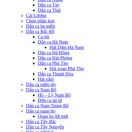
Dân ca Tày
Dân ca Thái
Cải Lương
Chưa phân loại
Dân ca ba miền
Dân ca Bắc Bộ
Ca trù
Dân ca Hà Nam
Hát Dậm Hà Nam
Dân ca Hà Đông
Dân ca Hải Phòng
Dân ca Phú Thọ
Hát xoan Phú Thọ
Dân ca Thanh Hóa
Hát xẩm
Dân ca miền tây
Dân ca Nam Bộ
Hò – Lý Nam Bộ
Đờn ca tài tử
Dân ca Nam Trung Bộ
Dân ca quan họ
Quan họ lời mới
Dân ca Tây Bắc
Dân ca Tây Nguyên