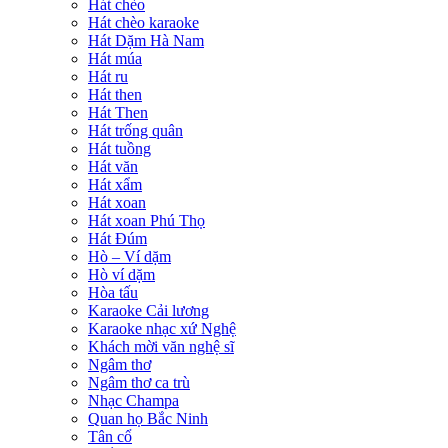
Hát chèo
Hát chèo karaoke
Hát Dặm Hà Nam
Hát múa
Hát ru
Hát then
Hát Then
Hát trống quân
Hát tuồng
Hát văn
Hát xẩm
Hát xoan
Hát xoan Phú Thọ
Hát Đúm
Hò – Ví dặm
Hò ví dặm
Hòa tấu
Karaoke Cải lương
Karaoke nhạc xứ Nghệ
Khách mời văn nghệ sĩ
Ngâm thơ
Ngâm thơ ca trù
Nhạc Champa
Quan họ Bắc Ninh
Tân cổ