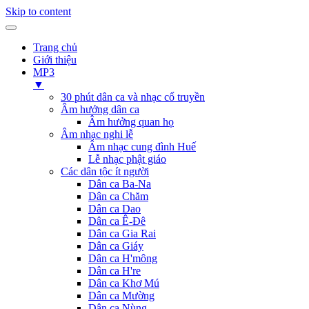
Skip to content
Trang chủ
Giới thiệu
MP3
▼
30 phút dân ca và nhạc cổ truyền
Âm hưởng dân ca
Âm hưởng quan họ
Âm nhạc nghi lễ
Âm nhạc cung đình Huế
Lễ nhạc phật giáo
Các dân tộc ít người
Dân ca Ba-Na
Dân ca Chăm
Dân ca Dao
Dân ca Ê-Đê
Dân ca Gia Rai
Dân ca Giáy
Dân ca H'mông
Dân ca H're
Dân ca Khơ Mú
Dân ca Mường
Dân ca Nùng