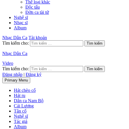
Thể loại khác
Độc tấu
Đờn ca tài tử
Nghệ sĩ
Nhạc sĩ
Album
Nhạc Dân Ca
Tài khoản
Tìm kiếm cho:
Nhạc Dân Ca
Video
Tìm kiếm cho:
Đăng nhập
|
Đăng ký
Primary Menu
Hát chèo cổ
Hát ru
Dân ca Nam Bộ
Cải Lương
Tân cổ
Nghệ sĩ
Tác giả
Album