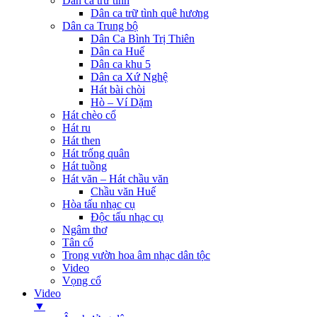
Dân ca trữ tình
Dân ca trữ tình quê hương
Dân ca Trung bộ
Dân Ca Bình Trị Thiên
Dân ca Huế
Dân ca khu 5
Dân ca Xứ Nghệ
Hát bài chòi
Hò – Ví Dặm
Hát chèo cổ
Hát ru
Hát then
Hát trống quân
Hát tuồng
Hát văn – Hát chầu văn
Chầu văn Huế
Hòa tấu nhạc cụ
Độc tấu nhạc cụ
Ngâm thơ
Tân cổ
Trong vườn hoa âm nhạc dân tộc
Video
Vọng cổ
Video
▼