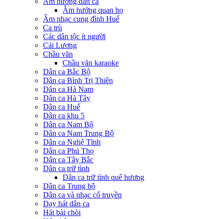
Âm hưởng dân ca
Âm hưởng quan họ
Âm nhạc cung đình Huế
Ca trù
Các dân tộc ít người
Cải Lương
Chầu văn
Chầu văn karaoke
Dân ca Bắc Bộ
Dân ca Bình Trị Thiên
Dân ca Hà Nam
Dân ca Hà Tây
Dân ca Huế
Dân ca khu 5
Dân ca Nam Bộ
Dân ca Nam Trung Bộ
Dân ca Nghệ Tĩnh
Dân ca Phú Thọ
Dân ca Tây Bắc
Dân ca trữ tình
Dân ca trữ tình quê hương
Dân ca Trung bộ
Dân ca và nhạc cổ truyền
Dạy hát dân ca
Hát bài chòi