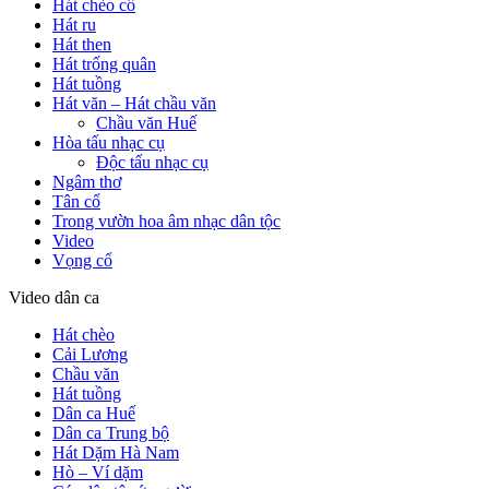
Hát chèo cổ
Hát ru
Hát then
Hát trống quân
Hát tuồng
Hát văn – Hát chầu văn
Chầu văn Huế
Hòa tấu nhạc cụ
Độc tấu nhạc cụ
Ngâm thơ
Tân cổ
Trong vườn hoa âm nhạc dân tộc
Video
Vọng cổ
Video dân ca
Hát chèo
Cải Lương
Chầu văn
Hát tuồng
Dân ca Huế
Dân ca Trung bộ
Hát Dặm Hà Nam
Hò – Ví dặm