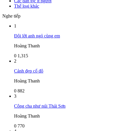
Các dân tộc ít người
Thể loại khác
Nghe tiếp
1
Đôi lời anh ngỏ cùng em
Hoàng Thanh
0
1,315
2
Cảnh đẹp cố đô
Hoàng Thanh
0
882
3
Công cha như núi Thái Sơn
Hoàng Thanh
0
770