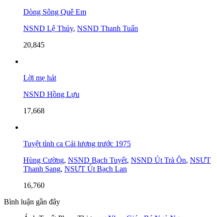
Dòng Sông Quê Em
NSND Lệ Thủy
,
NSND Thanh Tuấn
20,845
Lời mẹ hát
NSND Hồng Lựu
17,668
Tuyệt tình ca Cải lương trước 1975
Hùng Cường
,
NSND Bạch Tuyết
,
NSND Út Trà Ôn
,
NSƯT
Thanh Sang
,
NSƯT Út Bạch Lan
16,760
Bình luận gần đây