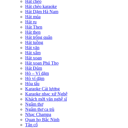
Hát chèo
Hát chèo karaoke
Hát Dặm Hà Nam
Hát múa
Hát ru
Hát Then
Hát then
Hát trống quân
Hát tuồng
Hát văn
Hát xẩm
Hát xoan
Hát xoan Phú Thọ
Hát Đúm
Hò – Ví dặm
Hò ví dặm
Hòa tấu
Karaoke Cải lương
Karaoke nhạc xứ Nghệ
Khách mời văn nghệ sĩ
Ngâm thơ
Ngâm thơ ca trù
Nhạc Champa
Quan họ Bắc Ninh
Tân cổ