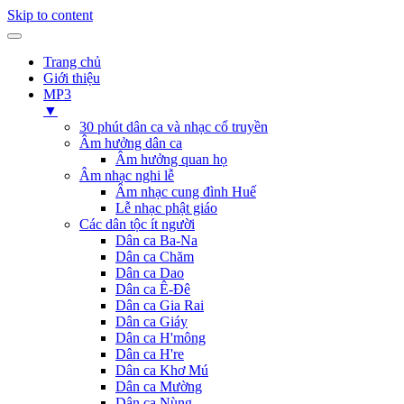
Skip to content
Trang chủ
Giới thiệu
MP3
▼
30 phút dân ca và nhạc cổ truyền
Âm hưởng dân ca
Âm hưởng quan họ
Âm nhạc nghi lễ
Âm nhạc cung đình Huế
Lễ nhạc phật giáo
Các dân tộc ít người
Dân ca Ba-Na
Dân ca Chăm
Dân ca Dao
Dân ca Ê-Đê
Dân ca Gia Rai
Dân ca Giáy
Dân ca H'mông
Dân ca H're
Dân ca Khơ Mú
Dân ca Mường
Dân ca Nùng