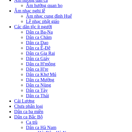
Âm hưởng dân ca
Âm hưởng quan họ
Âm nhạc nghi lễ
Âm nhạc cung đình Huế
Lễ nhạc phật giáo
Các dân tộc ít người
Dân ca Ba-Na
Dân ca Chăm
Dân ca Dao
Dân ca Ê-Đê
Dân ca Gia Rai
Dân ca Giáy
Dân ca H'mông
Dân ca H're
Dân ca Khơ Mú
Dân ca Mường
Dân ca Nùng
Dân ca Tày
Dân ca Thái
Cải Lương
Chưa phân loại
Dân ca ba miền
Dân ca Bắc Bộ
Ca trù
Dân ca Hà Nam