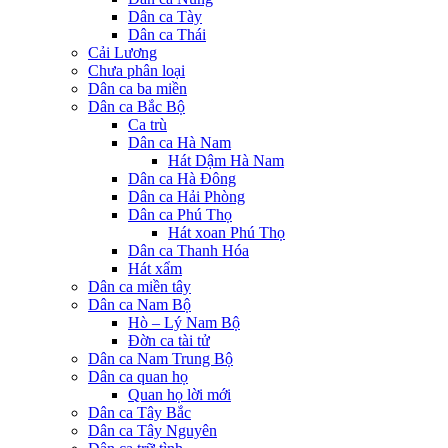
Dân ca Tày
Dân ca Thái
Cải Lương
Chưa phân loại
Dân ca ba miền
Dân ca Bắc Bộ
Ca trù
Dân ca Hà Nam
Hát Dậm Hà Nam
Dân ca Hà Đông
Dân ca Hải Phòng
Dân ca Phú Thọ
Hát xoan Phú Thọ
Dân ca Thanh Hóa
Hát xẩm
Dân ca miền tây
Dân ca Nam Bộ
Hò – Lý Nam Bộ
Đờn ca tài tử
Dân ca Nam Trung Bộ
Dân ca quan họ
Quan họ lời mới
Dân ca Tây Bắc
Dân ca Tây Nguyên