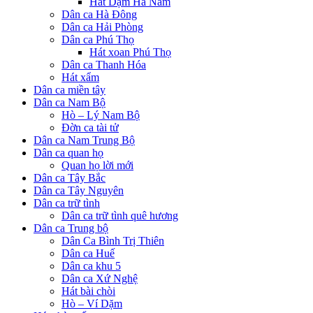
Hát Dậm Hà Nam
Dân ca Hà Đông
Dân ca Hải Phòng
Dân ca Phú Thọ
Hát xoan Phú Thọ
Dân ca Thanh Hóa
Hát xẩm
Dân ca miền tây
Dân ca Nam Bộ
Hò – Lý Nam Bộ
Đờn ca tài tử
Dân ca Nam Trung Bộ
Dân ca quan họ
Quan họ lời mới
Dân ca Tây Bắc
Dân ca Tây Nguyên
Dân ca trữ tình
Dân ca trữ tình quê hương
Dân ca Trung bộ
Dân Ca Bình Trị Thiên
Dân ca Huế
Dân ca khu 5
Dân ca Xứ Nghệ
Hát bài chòi
Hò – Ví Dặm