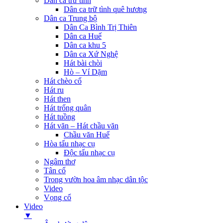
Dân ca trữ tình
Dân ca trữ tình quê hương
Dân ca Trung bộ
Dân Ca Bình Trị Thiên
Dân ca Huế
Dân ca khu 5
Dân ca Xứ Nghệ
Hát bài chòi
Hò – Ví Dặm
Hát chèo cổ
Hát ru
Hát then
Hát trống quân
Hát tuồng
Hát văn – Hát chầu văn
Chầu văn Huế
Hòa tấu nhạc cụ
Độc tấu nhạc cụ
Ngâm thơ
Tân cổ
Trong vườn hoa âm nhạc dân tộc
Video
Vọng cổ
Video
▼