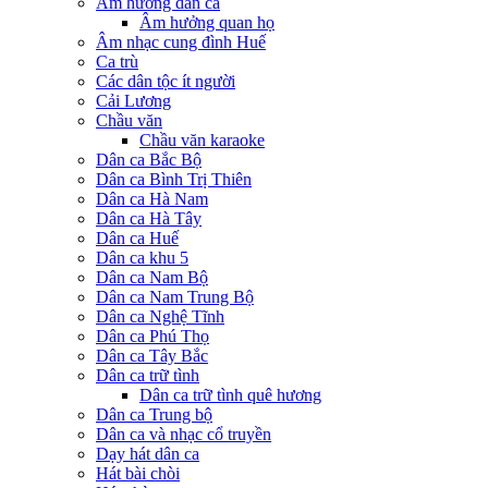
Âm hưởng dân ca
Âm hưởng quan họ
Âm nhạc cung đình Huế
Ca trù
Các dân tộc ít người
Cải Lương
Chầu văn
Chầu văn karaoke
Dân ca Bắc Bộ
Dân ca Bình Trị Thiên
Dân ca Hà Nam
Dân ca Hà Tây
Dân ca Huế
Dân ca khu 5
Dân ca Nam Bộ
Dân ca Nam Trung Bộ
Dân ca Nghệ Tĩnh
Dân ca Phú Thọ
Dân ca Tây Bắc
Dân ca trữ tình
Dân ca trữ tình quê hương
Dân ca Trung bộ
Dân ca và nhạc cổ truyền
Dạy hát dân ca
Hát bài chòi