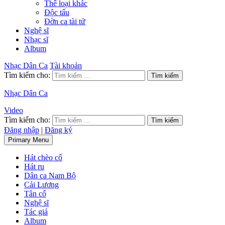
Thể loại khác
Độc tấu
Đờn ca tài tử
Nghệ sĩ
Nhạc sĩ
Album
Nhạc Dân Ca
Tài khoản
Tìm kiếm cho:
Nhạc Dân Ca
Video
Tìm kiếm cho:
Đăng nhập
|
Đăng ký
Primary Menu
Hát chèo cổ
Hát ru
Dân ca Nam Bộ
Cải Lương
Tân cổ
Nghệ sĩ
Tác giả
Album