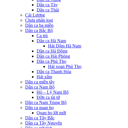
Dân ca Tày
Dân ca Thái
Cải Lương
Chưa phân loại
Dân ca ba miền
Dân ca Bắc Bộ
Ca trù
Dân ca Hà Nam
Hát Dậm Hà Nam
Dân ca Hà Đông
Dân ca Hải Phòng
Dân ca Phú Thọ
Hát xoan Phú Thọ
Dân ca Thanh Hóa
Hát xẩm
Dân ca miền tây
Dân ca Nam Bộ
Hò – Lý Nam Bộ
Đờn ca tài tử
Dân ca Nam Trung Bộ
Dân ca quan họ
Quan họ lời mới
Dân ca Tây Bắc
Dân ca Tây Nguyên