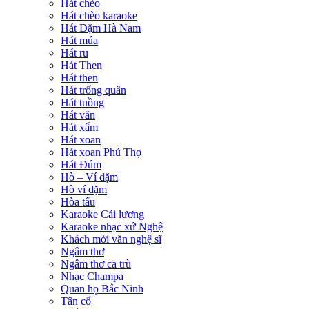
Hát chèo
Hát chèo karaoke
Hát Dặm Hà Nam
Hát múa
Hát ru
Hát Then
Hát then
Hát trống quân
Hát tuồng
Hát văn
Hát xẩm
Hát xoan
Hát xoan Phú Thọ
Hát Đúm
Hò – Ví dặm
Hò ví dặm
Hòa tấu
Karaoke Cải lương
Karaoke nhạc xứ Nghệ
Khách mời văn nghệ sĩ
Ngâm thơ
Ngâm thơ ca trù
Nhạc Champa
Quan họ Bắc Ninh
Tân cổ