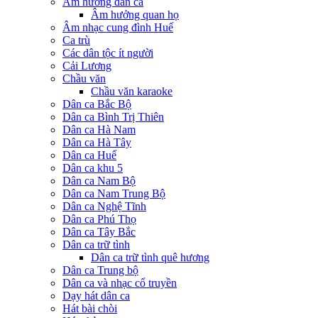
Âm hưởng dân ca
Âm hưởng quan họ
Âm nhạc cung đình Huế
Ca trù
Các dân tộc ít người
Cải Lương
Chầu văn
Chầu văn karaoke
Dân ca Bắc Bộ
Dân ca Bình Trị Thiên
Dân ca Hà Nam
Dân ca Hà Tây
Dân ca Huế
Dân ca khu 5
Dân ca Nam Bộ
Dân ca Nam Trung Bộ
Dân ca Nghệ Tĩnh
Dân ca Phú Thọ
Dân ca Tây Bắc
Dân ca trữ tình
Dân ca trữ tình quê hương
Dân ca Trung bộ
Dân ca và nhạc cổ truyền
Dạy hát dân ca
Hát bài chòi