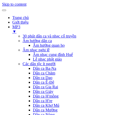
Skip to content
Trang chủ
Giới thiệu
MP3
▼
30 phút dân ca và nhạc cổ truyền
Âm hưởng dân ca
Âm hưởng quan họ
Âm nhạc nghi lễ
Âm nhạc cung đình Huế
Lễ nhạc phật giáo
Các dân tộc ít người
Dân ca Ba-Na
Dân ca Chăm
Dân ca Dao
Dân ca Ê-Đê
Dân ca Gia Rai
Dân ca Giáy
Dân ca H'mông
Dân ca H're
Dân ca Khơ Mú
Dân ca Mường
Dân ca Nùng