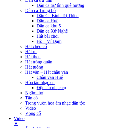
Dân ca trữ tình
Dân ca trữ tình quê hương
Dân ca Trung bộ
Dân Ca Bình Trị Thiên
Dân ca Huế
Dân ca khu 5
Dân ca Xứ Nghệ
Hát bài chòi
Hò – Ví Dặm
Hát chèo cổ
Hát ru
Hát then
Hát trống quân
Hát tuồng
Hát văn – Hát chầu văn
Chầu văn Huế
Hòa tấu nhạc cụ
Độc tấu nhạc cụ
Ngâm thơ
Tân cổ
Trong vườn hoa âm nhạc dân tộc
Video
Vọng cổ
Video
▼