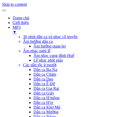
Skip to content
Trang chủ
Giới thiệu
MP3
▼
30 phút dân ca và nhạc cổ truyền
Âm hưởng dân ca
Âm hưởng quan họ
Âm nhạc nghi lễ
Âm nhạc cung đình Huế
Lễ nhạc phật giáo
Các dân tộc ít người
Dân ca Ba-Na
Dân ca Chăm
Dân ca Dao
Dân ca Ê-Đê
Dân ca Gia Rai
Dân ca Giáy
Dân ca H'mông
Dân ca H're
Dân ca Khơ Mú
Dân ca Mường
Dân ca Nùng