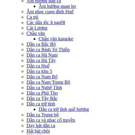
Âm hưởng dân ca
Âm hưởng quan họ
Âm nhạc cung đình Huế
Ca trù
Các dân tộc ít người
Cải Lương
Chầu văn
Chầu văn karaoke
Dân ca Bắc Bộ
Dân ca Bình Trị Thiên
Dân ca Hà Nam
Dân ca Hà Tây
Dân ca Huế
Dân ca khu 5
Dân ca Nam Bộ
Dân ca Nam Trung Bộ
Dân ca Nghệ Tĩnh
Dân ca Phú Thọ
Dân ca Tây Bắc
Dân ca trữ tình
Dân ca trữ tình quê hương
Dân ca Trung bộ
Dân ca và nhạc cổ truyền
Dạy hát dân ca
Hát bài chòi