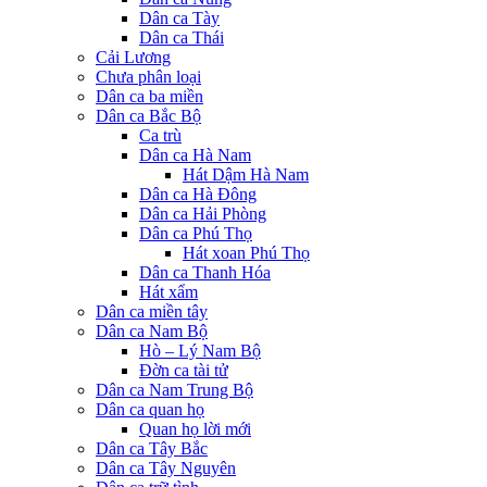
Dân ca Tày
Dân ca Thái
Cải Lương
Chưa phân loại
Dân ca ba miền
Dân ca Bắc Bộ
Ca trù
Dân ca Hà Nam
Hát Dậm Hà Nam
Dân ca Hà Đông
Dân ca Hải Phòng
Dân ca Phú Thọ
Hát xoan Phú Thọ
Dân ca Thanh Hóa
Hát xẩm
Dân ca miền tây
Dân ca Nam Bộ
Hò – Lý Nam Bộ
Đờn ca tài tử
Dân ca Nam Trung Bộ
Dân ca quan họ
Quan họ lời mới
Dân ca Tây Bắc
Dân ca Tây Nguyên