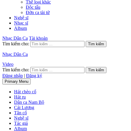
Thể loại khác
Độc tấu
Đờn ca tài tử
Nghệ sĩ
Nhạc sĩ
Album
Nhạc Dân Ca
Tài khoản
Tìm kiếm cho:
Nhạc Dân Ca
Video
Tìm kiếm cho:
Đăng nhập
|
Đăng ký
Primary Menu
Hát chèo cổ
Hát ru
Dân ca Nam Bộ
Cải Lương
Tân cổ
Nghệ sĩ
Tác giả
Album