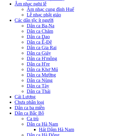
Âm nhạc nghi lễ
Âm nhạc cung đình Huế
Lễ nhạc phật giáo
Các dân tộc ít người
Dân ca Ba-Na
Dân ca Chăm
Dân ca Dao
Dân ca Ê-Đê
Dân ca Gia Rai
Dân ca Giáy
Dân ca H'mông
Dân ca H're
Dân ca Khơ Mú
Dân ca Mường
Dân ca Nùng
Dân ca Tày
Dân ca Thái
Cải Lương
Chưa phân loại
Dân ca ba miền
Dân ca Bắc Bộ
Ca trù
Dân ca Hà Nam
Hát Dậm Hà Nam
Dân ca Hà Đông