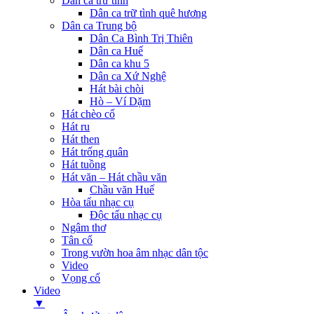
Dân ca trữ tình
Dân ca trữ tình quê hương
Dân ca Trung bộ
Dân Ca Bình Trị Thiên
Dân ca Huế
Dân ca khu 5
Dân ca Xứ Nghệ
Hát bài chòi
Hò – Ví Dặm
Hát chèo cổ
Hát ru
Hát then
Hát trống quân
Hát tuồng
Hát văn – Hát chầu văn
Chầu văn Huế
Hòa tấu nhạc cụ
Độc tấu nhạc cụ
Ngâm thơ
Tân cổ
Trong vườn hoa âm nhạc dân tộc
Video
Vọng cổ
Video
▼