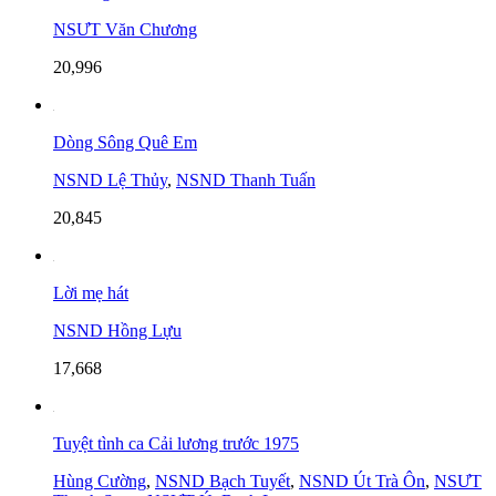
NSƯT Văn Chương
20,996
Dòng Sông Quê Em
NSND Lệ Thủy
,
NSND Thanh Tuấn
20,845
Lời mẹ hát
NSND Hồng Lựu
17,668
Tuyệt tình ca Cải lương trước 1975
Hùng Cường
,
NSND Bạch Tuyết
,
NSND Út Trà Ôn
,
NSƯT