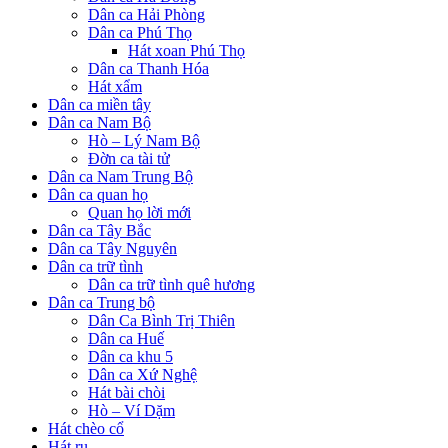
Dân ca Hải Phòng
Dân ca Phú Thọ
Hát xoan Phú Thọ
Dân ca Thanh Hóa
Hát xẩm
Dân ca miền tây
Dân ca Nam Bộ
Hò – Lý Nam Bộ
Đờn ca tài tử
Dân ca Nam Trung Bộ
Dân ca quan họ
Quan họ lời mới
Dân ca Tây Bắc
Dân ca Tây Nguyên
Dân ca trữ tình
Dân ca trữ tình quê hương
Dân ca Trung bộ
Dân Ca Bình Trị Thiên
Dân ca Huế
Dân ca khu 5
Dân ca Xứ Nghệ
Hát bài chòi
Hò – Ví Dặm
Hát chèo cổ
Hát ru