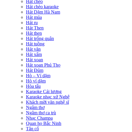
Hát chèo
Hát chèo karaoke
Hát Dặm Hà Nam
Hát múa
Hát ru
Hát Then
Hát then
Hát trống quân
Hát tuồng
Hát văn
Hát xẩm
Hát xoan
Hát xoan Phú Thọ
Hát Đúm
Hò – Ví dặm
Hò ví dặm
Hòa tấu
Karaoke Cải lương
Karaoke nhạc xứ Nghệ
Khách mời văn nghệ sĩ
Ngâm thơ
Ngâm thơ ca trù
Nhạc Champa
Quan họ Bắc Ninh
Tân cổ