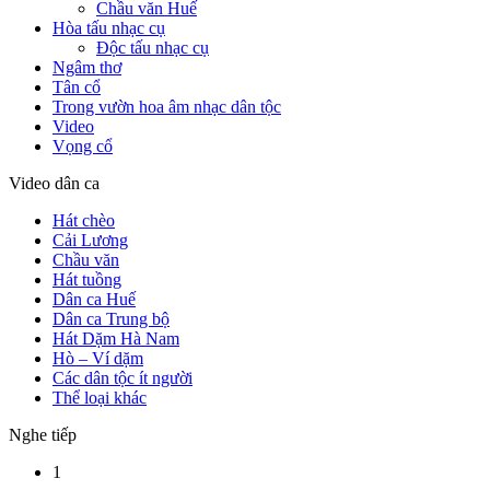
Chầu văn Huế
Hòa tấu nhạc cụ
Độc tấu nhạc cụ
Ngâm thơ
Tân cổ
Trong vườn hoa âm nhạc dân tộc
Video
Vọng cổ
Video dân ca
Hát chèo
Cải Lương
Chầu văn
Hát tuồng
Dân ca Huế
Dân ca Trung bộ
Hát Dặm Hà Nam
Hò – Ví dặm
Các dân tộc ít người
Thể loại khác
Nghe tiếp
1