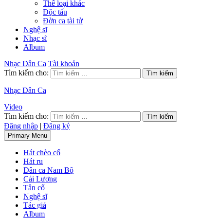
Thể loại khác
Độc tấu
Đờn ca tài tử
Nghệ sĩ
Nhạc sĩ
Album
Nhạc Dân Ca
Tài khoản
Tìm kiếm cho:
Nhạc Dân Ca
Video
Tìm kiếm cho:
Đăng nhập
|
Đăng ký
Primary Menu
Hát chèo cổ
Hát ru
Dân ca Nam Bộ
Cải Lương
Tân cổ
Nghệ sĩ
Tác giả
Album