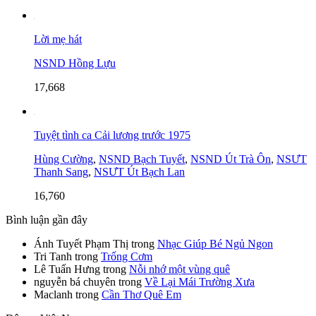
Lời mẹ hát
NSND Hồng Lựu
17,668
Tuyệt tình ca Cải lương trước 1975
Hùng Cường
,
NSND Bạch Tuyết
,
NSND Út Trà Ôn
,
NSƯT
Thanh Sang
,
NSƯT Út Bạch Lan
16,760
Bình luận gần đây
Ánh Tuyết Phạm Thị
trong
Nhạc Giúp Bé Ngủ Ngon
Tri Tanh
trong
Trống Cơm
Lê Tuấn Hưng
trong
Nỗi nhớ một vùng quê
nguyễn bá chuyên
trong
Về Lại Mái Trường Xưa
Maclanh
trong
Cần Thơ Quê Em