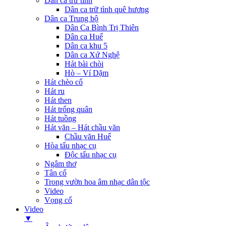
Dân ca trữ tình
Dân ca trữ tình quê hương
Dân ca Trung bộ
Dân Ca Bình Trị Thiên
Dân ca Huế
Dân ca khu 5
Dân ca Xứ Nghệ
Hát bài chòi
Hò – Ví Dặm
Hát chèo cổ
Hát ru
Hát then
Hát trống quân
Hát tuồng
Hát văn – Hát chầu văn
Chầu văn Huế
Hòa tấu nhạc cụ
Độc tấu nhạc cụ
Ngâm thơ
Tân cổ
Trong vườn hoa âm nhạc dân tộc
Video
Vọng cổ
Video
▼