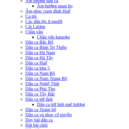
Âm hưởng dân ca
Âm hưởng quan họ
Âm nhạc cung đình Huế
Ca trù
Các dân tộc ít người
Cải Lương
Chầu văn
Chầu văn karaoke
Dân ca Bắc Bộ
Dân ca Bình Trị Thiên
Dân ca Hà Nam
Dân ca Hà Tây
Dân ca Huế
Dân ca khu 5
Dân ca Nam Bộ
Dân ca Nam Trung Bộ
Dân ca Nghệ Tĩnh
Dân ca Phú Thọ
Dân ca Tây Bắc
Dân ca trữ tình
Dân ca trữ tình quê hương
Dân ca Trung bộ
Dân ca và nhạc cổ truyền
Dạy hát dân ca
Hát bài chòi