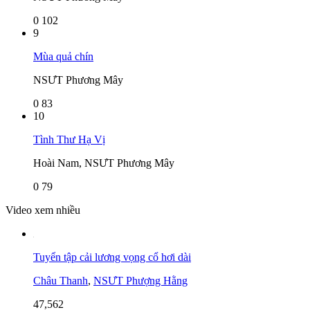
0
102
9
Mùa quả chín
NSƯT Phương Mây
0
83
10
Tình Thư Hạ Vị
Hoài Nam, NSƯT Phương Mây
0
79
Video xem nhiều
Tuyển tập cải lương vọng cổ hơi dài
Châu Thanh
,
NSƯT Phượng Hằng
47,562