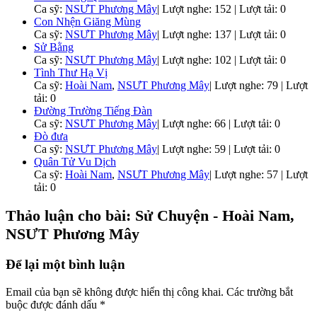
Ca sỹ:
NSƯT Phương Mây
|
Lượt nghe: 152 | Lượt tải: 0
Con Nhện Giăng Mùng
Ca sỹ:
NSƯT Phương Mây
|
Lượt nghe: 137 | Lượt tải: 0
Sử Bằng
Ca sỹ:
NSƯT Phương Mây
|
Lượt nghe: 102 | Lượt tải: 0
Tình Thư Hạ Vị
Ca sỹ:
Hoài Nam
,
NSƯT Phương Mây
|
Lượt nghe: 79 | Lượt
tải: 0
Đường Trường Tiếng Đàn
Ca sỹ:
NSƯT Phương Mây
|
Lượt nghe: 66 | Lượt tải: 0
Đò đưa
Ca sỹ:
NSƯT Phương Mây
|
Lượt nghe: 59 | Lượt tải: 0
Quân Tử Vu Dịch
Ca sỹ:
Hoài Nam
,
NSƯT Phương Mây
|
Lượt nghe: 57 | Lượt
tải: 0
Thảo luận cho bài: Sử Chuyện - Hoài Nam,
NSƯT Phương Mây
Để lại một bình luận
Email của bạn sẽ không được hiển thị công khai.
Các trường bắt
buộc được đánh dấu
*