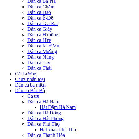
Dân ca Ba-Na
Dân ca Chăm
Dân ca Dao
Dân ca Ê-Đê
Dân ca Gia Rai
Dân ca Giáy
Dân ca H'mông
Dân ca H're
Dân ca Khơ Mú
Dân ca Mường
Dân ca Nùng
Dân ca Tày
Dân ca Thái
Cải Lương
Chưa phân loại
Dân ca ba miền
Dân ca Bắc Bộ
Ca trù
Dân ca Hà Nam
Hát Dậm Hà Nam
Dân ca Hà Đông
Dân ca Hải Phòng
Dân ca Phú Thọ
Hát xoan Phú Thọ
Dân ca Thanh Hóa