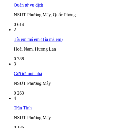
Quân tử vu dịch
NSƯT Phương Mây, Quốc Phòng
0
614
2
Tía em má em (Tía má em)
Hoài Nam, Hương Lan
0
388
3
Gửi tới quê nhà
NSƯT Phương Mây
0
263
4
Trần Tình
NSƯT Phương Mây
0
186