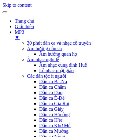
Skip to content
Trang chủ
Giới thiệu
MP3
▼
30 phút dân ca và nhạc cổ truyền
Âm hưởng dân ca
Âm hưởng quan họ
Âm nhạc nghi lễ
Âm nhạc cung đình Huế
Lễ nhạc phật giáo
Các dân tộc ít người
Dân ca Ba-Na
Dân ca Chăm
Dân ca Dao
Dân ca Ê-Đê
Dân ca Gia Rai
Dân ca Giáy
Dân ca H'mông
Dân ca H're
Dân ca Khơ Mú
Dân ca Mường
Dân ca Nùng