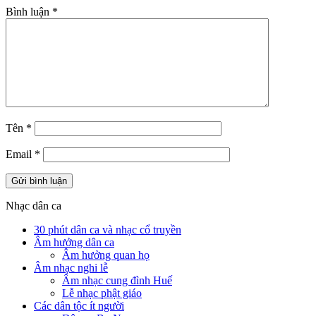
Bình luận
*
Tên
*
Email
*
Nhạc dân ca
30 phút dân ca và nhạc cổ truyền
Âm hưởng dân ca
Âm hưởng quan họ
Âm nhạc nghi lễ
Âm nhạc cung đình Huế
Lễ nhạc phật giáo
Các dân tộc ít người