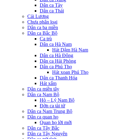
Dân ca Tày
Dân ca Thái
Cải Lương
Chưa phân loại
Dân ca ba miền
Dân ca Bắc Bộ
Ca trù
Dân ca Hà Nam
Hát Dậm Hà Nam
Dân ca Hà Đông
Dân ca Hải Phòng
Dân ca Phú Thọ
Hát xoan Phú Thọ
Dân ca Thanh Hóa
Hát xẩm
Dân ca miền tây
Dân ca Nam Bộ
Hò – Lý Nam Bộ
Đờn ca tài tử
Dân ca Nam Trung Bộ
Dân ca quan họ
Quan họ lời mới
Dân ca Tây Bắc
Dân ca Tây Nguyên