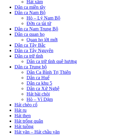
Hát xẩm
Dân ca miền tây
Dân ca Nam Bộ
Hò – Lý Nam Bộ
Đờn ca tài tử
Dân ca Nam Trung Bộ
Dân ca quan họ
Quan họ lời mới
Dân ca Tây Bắc
Dân ca Tây Nguyên
Dân ca trữ tình
Dân ca trữ tình quê hương
Dân ca Trung bộ
Dân Ca Bình Trị Thiên
Dân ca Huế
Dân ca khu 5
Dân ca Xứ Nghệ
Hát bài chòi
Hò – Ví Dặm
Hát chèo cổ
Hát ru
Hát then
Hát trống quân
Hát tuồng
Hát văn – Hát chầu văn