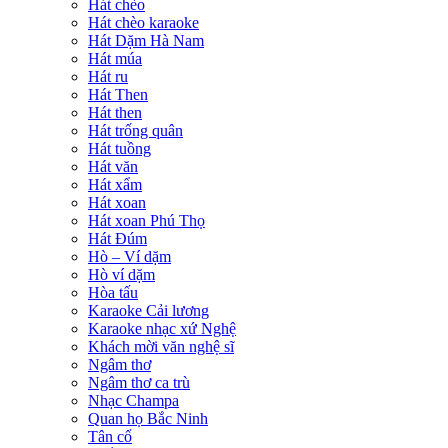
Hát chèo
Hát chèo karaoke
Hát Dặm Hà Nam
Hát múa
Hát ru
Hát Then
Hát then
Hát trống quân
Hát tuồng
Hát văn
Hát xẩm
Hát xoan
Hát xoan Phú Thọ
Hát Đúm
Hò – Ví dặm
Hò ví dặm
Hòa tấu
Karaoke Cải lương
Karaoke nhạc xứ Nghệ
Khách mời văn nghệ sĩ
Ngâm thơ
Ngâm thơ ca trù
Nhạc Champa
Quan họ Bắc Ninh
Tân cổ