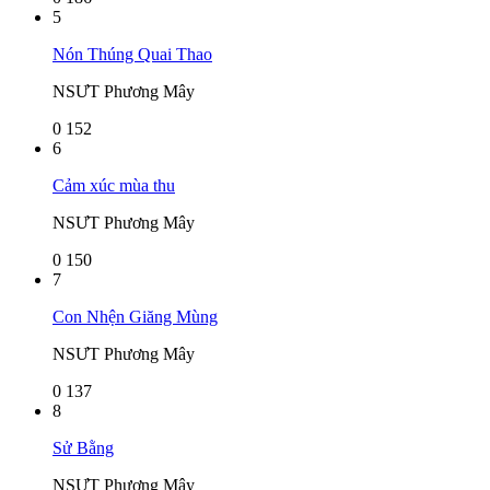
5
Nón Thúng Quai Thao
NSƯT Phương Mây
0
152
6
Cảm xúc mùa thu
NSƯT Phương Mây
0
150
7
Con Nhện Giăng Mùng
NSƯT Phương Mây
0
137
8
Sử Bằng
NSƯT Phương Mây