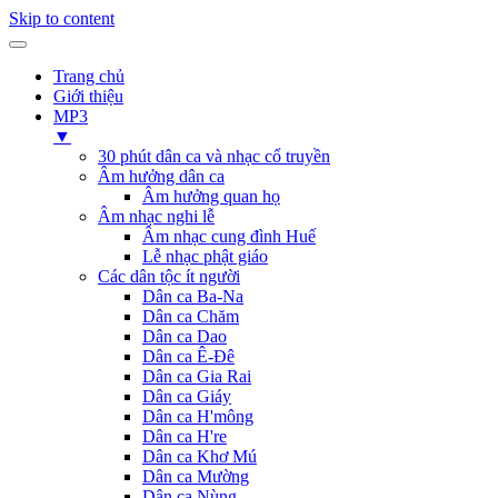
Skip to content
Trang chủ
Giới thiệu
MP3
▼
30 phút dân ca và nhạc cổ truyền
Âm hưởng dân ca
Âm hưởng quan họ
Âm nhạc nghi lễ
Âm nhạc cung đình Huế
Lễ nhạc phật giáo
Các dân tộc ít người
Dân ca Ba-Na
Dân ca Chăm
Dân ca Dao
Dân ca Ê-Đê
Dân ca Gia Rai
Dân ca Giáy
Dân ca H'mông
Dân ca H're
Dân ca Khơ Mú
Dân ca Mường
Dân ca Nùng