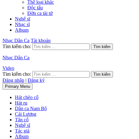
Thể loại khác
Độc tấu
Đờn ca tài tử
Nghệ sĩ
Nhạc sĩ
Album
Nhạc Dân Ca
Tài khoản
Tìm kiếm cho:
Nhạc Dân Ca
Video
Tìm kiếm cho:
Đăng nhập
|
Đăng ký
Primary Menu
Hát chèo cổ
Hát ru
Dân ca Nam Bộ
Cải Lương
Tân cổ
Nghệ sĩ
Tác giả
Album