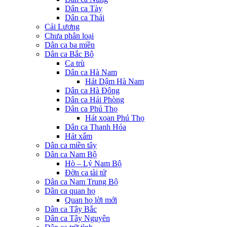
Dân ca Tày
Dân ca Thái
Cải Lương
Chưa phân loại
Dân ca ba miền
Dân ca Bắc Bộ
Ca trù
Dân ca Hà Nam
Hát Dậm Hà Nam
Dân ca Hà Đông
Dân ca Hải Phòng
Dân ca Phú Thọ
Hát xoan Phú Thọ
Dân ca Thanh Hóa
Hát xẩm
Dân ca miền tây
Dân ca Nam Bộ
Hò – Lý Nam Bộ
Đờn ca tài tử
Dân ca Nam Trung Bộ
Dân ca quan họ
Quan họ lời mới
Dân ca Tây Bắc
Dân ca Tây Nguyên