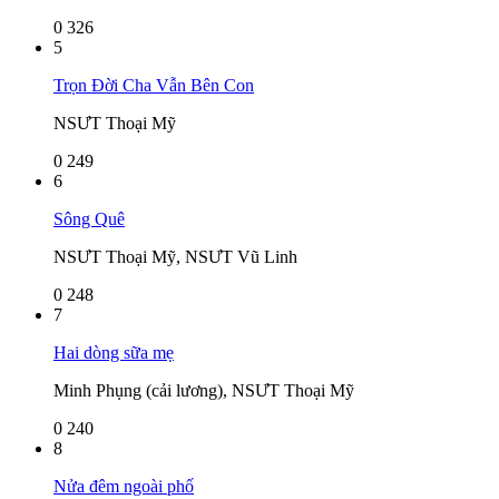
0
326
5
Trọn Đời Cha Vẫn Bên Con
NSƯT Thoại Mỹ
0
249
6
Sông Quê
NSƯT Thoại Mỹ, NSƯT Vũ Linh
0
248
7
Hai dòng sữa mẹ
Minh Phụng (cải lương), NSƯT Thoại Mỹ
0
240
8
Nửa đêm ngoài phố