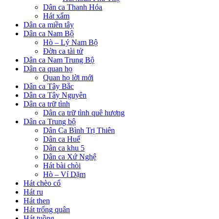
Dân ca Thanh Hóa
Hát xẩm
Dân ca miền tây
Dân ca Nam Bộ
Hò – Lý Nam Bộ
Đờn ca tài tử
Dân ca Nam Trung Bộ
Dân ca quan họ
Quan họ lời mới
Dân ca Tây Bắc
Dân ca Tây Nguyên
Dân ca trữ tình
Dân ca trữ tình quê hương
Dân ca Trung bộ
Dân Ca Bình Trị Thiên
Dân ca Huế
Dân ca khu 5
Dân ca Xứ Nghệ
Hát bài chòi
Hò – Ví Dặm
Hát chèo cổ
Hát ru
Hát then
Hát trống quân
Hát tuồng