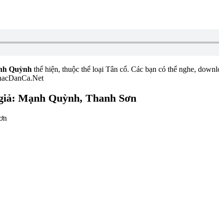
nh Quỳnh
thể hiện, thuộc thể loại Tân cổ. Các bạn có thể nghe, downlo
NhacDanCa.Net
c giả: Mạnh Quỳnh, Thanh Sơn
Sơn