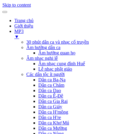
Skip to content
Trang chủ
Giới thiệu
MP3
▼
30 phút dân ca và nhạc cổ truyền
Âm hưởng dân ca
Âm hưởng quan họ
Âm nhạc nghi lễ
Âm nhạc cung đình Huế
Lễ nhạc phật giáo
Các dân tộc ít người
Dân ca Ba-Na
Dân ca Chăm
Dân ca Dao
Dân ca Ê-Đê
Dân ca Gia Rai
Dân ca Giáy
Dân ca H'mông
Dân ca H're
Dân ca Khơ Mú
Dân ca Mường
Dân ca Nùng