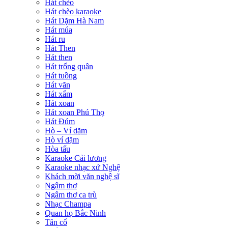
Hát chèo
Hát chèo karaoke
Hát Dặm Hà Nam
Hát múa
Hát ru
Hát Then
Hát then
Hát trống quân
Hát tuồng
Hát văn
Hát xẩm
Hát xoan
Hát xoan Phú Thọ
Hát Đúm
Hò – Ví dặm
Hò ví dặm
Hòa tấu
Karaoke Cải lương
Karaoke nhạc xứ Nghệ
Khách mời văn nghệ sĩ
Ngâm thơ
Ngâm thơ ca trù
Nhạc Champa
Quan họ Bắc Ninh
Tân cổ