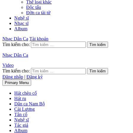
Thể loại khác
Độc tấu
Đờn ca tài tử
Nghệ sĩ
Nhạc sĩ
Album
Nhạc Dân Ca
Tài khoản
Tìm kiếm cho:
Nhạc Dân Ca
Video
Tìm kiếm cho:
Đăng nhập
|
Đăng ký
Primary Menu
Hát chèo cổ
Hát ru
Dân ca Nam Bộ
Cải Lương
Tân cổ
Nghệ sĩ
Tác giả
Album