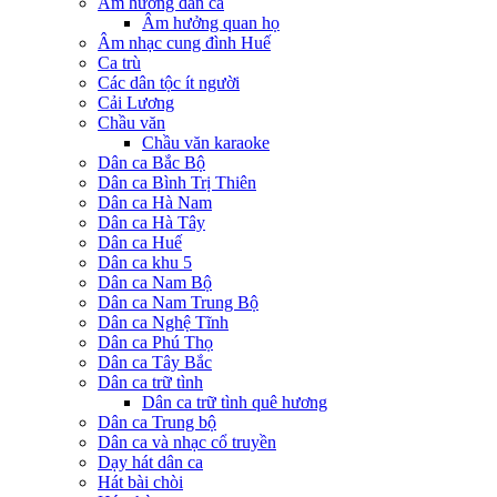
Âm hưởng dân ca
Âm hưởng quan họ
Âm nhạc cung đình Huế
Ca trù
Các dân tộc ít người
Cải Lương
Chầu văn
Chầu văn karaoke
Dân ca Bắc Bộ
Dân ca Bình Trị Thiên
Dân ca Hà Nam
Dân ca Hà Tây
Dân ca Huế
Dân ca khu 5
Dân ca Nam Bộ
Dân ca Nam Trung Bộ
Dân ca Nghệ Tĩnh
Dân ca Phú Thọ
Dân ca Tây Bắc
Dân ca trữ tình
Dân ca trữ tình quê hương
Dân ca Trung bộ
Dân ca và nhạc cổ truyền
Dạy hát dân ca
Hát bài chòi