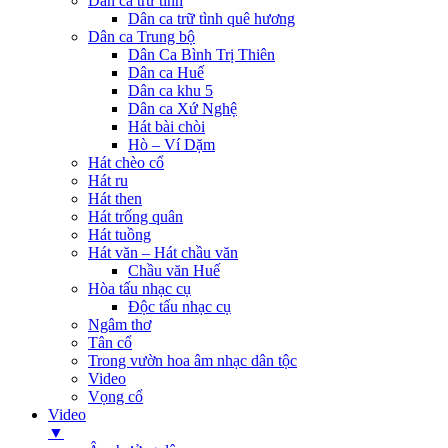
Dân ca trữ tình
Dân ca trữ tình quê hương
Dân ca Trung bộ
Dân Ca Bình Trị Thiên
Dân ca Huế
Dân ca khu 5
Dân ca Xứ Nghệ
Hát bài chòi
Hò – Ví Dặm
Hát chèo cổ
Hát ru
Hát then
Hát trống quân
Hát tuồng
Hát văn – Hát chầu văn
Chầu văn Huế
Hòa tấu nhạc cụ
Độc tấu nhạc cụ
Ngâm thơ
Tân cổ
Trong vườn hoa âm nhạc dân tộc
Video
Vọng cổ
Video
▼