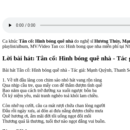
Ca khúc
Tân cổ: Hình bóng quê nhà
do nghệ sĩ
Hương Thủy, Mạ
playlist/album, MV/Video Tan co: Hinh bong que nha miễn phí tại 
Lời bài hát: Tân cổ: Hình bóng quê nhà - Tá
Bài hát Tân cổ: Hình bóng quê nhà - Tác giả: Mạnh Quỳnh, Thanh 
1. Về tới đầu làng con chim sáo nhỏ hát vang rộn ràng
Qua nhịp cầu tre, qua mấy con đê thắm đượm tình quê
Bao năm qua cách trở đường xa xuôi ngược bôn ba
Ôi kỷ niệm yêu, mái tranh nghèo toả khói lam chiều.
Còn nhớ nụ cười, câu ca mát rượi chứa chan lòng người
Đâu rồi ngày xưa, ai đón ai đưa nắng đượm chiều mưa
Quê hương ơi, ấm mãi đời tôi uống ngọt đôi môi
Thương quá là thương, tuổi thơ nào ngọt đắng vui buồn.