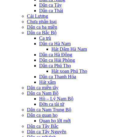
Dân ca Tày
Dân ca Thái
Cải Lương
Chưa phân loại
Dân ca ba miền
Dân ca Bắc Bộ
Ca trù
Dân ca Hà Nam
Hát Dậm Hà Nam
Dân ca Hà Đông
Dân ca Hải Phòng
Dân ca Phú Thọ
Hát xoan Phú Thọ
Dân ca Thanh Hóa
Hát xẩm
Dân ca miền tây
Dân ca Nam Bộ
Hò – Lý Nam Bộ
Đờn ca tài tử
Dân ca Nam Trung Bộ
Dân ca quan họ
Quan họ lời mới
Dân ca Tây Bắc
Dân ca Tây Nguyên