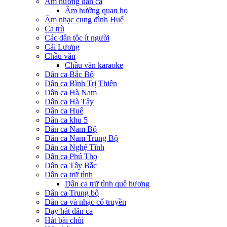
Âm hưởng dân ca
Âm hưởng quan họ
Âm nhạc cung đình Huế
Ca trù
Các dân tộc ít người
Cải Lương
Chầu văn
Chầu văn karaoke
Dân ca Bắc Bộ
Dân ca Bình Trị Thiên
Dân ca Hà Nam
Dân ca Hà Tây
Dân ca Huế
Dân ca khu 5
Dân ca Nam Bộ
Dân ca Nam Trung Bộ
Dân ca Nghệ Tĩnh
Dân ca Phú Thọ
Dân ca Tây Bắc
Dân ca trữ tình
Dân ca trữ tình quê hương
Dân ca Trung bộ
Dân ca và nhạc cổ truyền
Dạy hát dân ca
Hát bài chòi