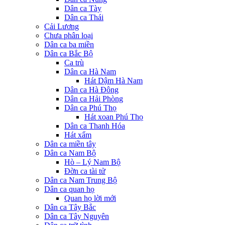
Dân ca Tày
Dân ca Thái
Cải Lương
Chưa phân loại
Dân ca ba miền
Dân ca Bắc Bộ
Ca trù
Dân ca Hà Nam
Hát Dậm Hà Nam
Dân ca Hà Đông
Dân ca Hải Phòng
Dân ca Phú Thọ
Hát xoan Phú Thọ
Dân ca Thanh Hóa
Hát xẩm
Dân ca miền tây
Dân ca Nam Bộ
Hò – Lý Nam Bộ
Đờn ca tài tử
Dân ca Nam Trung Bộ
Dân ca quan họ
Quan họ lời mới
Dân ca Tây Bắc
Dân ca Tây Nguyên