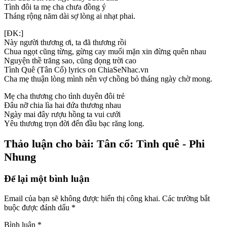
Tình đôi ta mẹ cha chưa đồng ý
Tháng rộng năm dài sợ lòng ai nhạt phai.
[ĐK:]
Này người thương ơi, ta đã thương rồi
Chua ngọt cũng từng, gừng cay muối mặn xin đừng quên nhau
Nguyện thề trăng sao, cũng đọng trời cao
Tình Quê (Tân Cổ) lyrics on ChiaSeNhac.vn
Cha mẹ thuận lòng mình nên vợ chồng bỏ tháng ngày chờ mong.
Mẹ cha thương cho tình duyên đôi trẻ
Đâu nỡ chia lìa hai đứa thương nhau
Ngày mai đây rượu hồng ta vui cưới
Yêu thương trọn đời đến đầu bạc răng long.
Thảo luận cho bài: Tân cổ: Tình quê - Phi
Nhung
Để lại một bình luận
Email của bạn sẽ không được hiển thị công khai.
Các trường bắt
buộc được đánh dấu
*
Bình luận
*