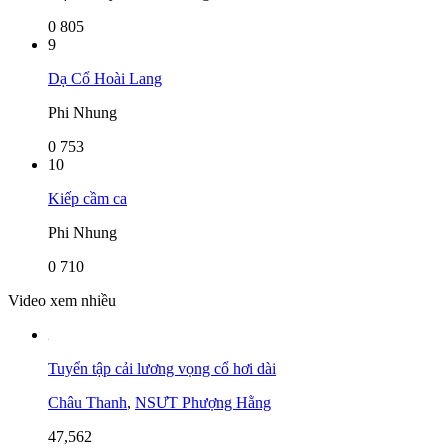
0
805
9
Dạ Cổ Hoài Lang
Phi Nhung
0
753
10
Kiếp cầm ca
Phi Nhung
0
710
Video xem nhiều
Tuyển tập cải lương vọng cổ hơi dài
Châu Thanh
,
NSƯT Phượng Hằng
47,562