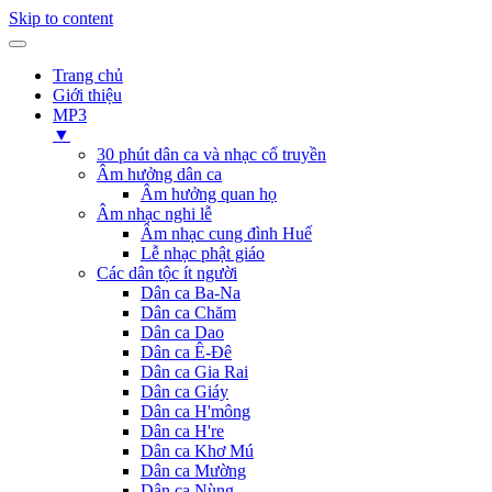
Skip to content
Trang chủ
Giới thiệu
MP3
▼
30 phút dân ca và nhạc cổ truyền
Âm hưởng dân ca
Âm hưởng quan họ
Âm nhạc nghi lễ
Âm nhạc cung đình Huế
Lễ nhạc phật giáo
Các dân tộc ít người
Dân ca Ba-Na
Dân ca Chăm
Dân ca Dao
Dân ca Ê-Đê
Dân ca Gia Rai
Dân ca Giáy
Dân ca H'mông
Dân ca H're
Dân ca Khơ Mú
Dân ca Mường
Dân ca Nùng