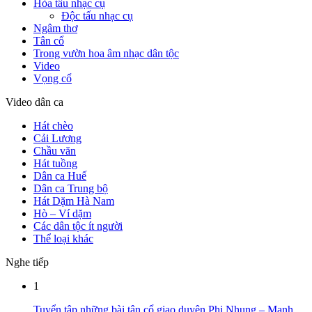
Hòa tấu nhạc cụ
Độc tấu nhạc cụ
Ngâm thơ
Tân cổ
Trong vườn hoa âm nhạc dân tộc
Video
Vọng cổ
Video dân ca
Hát chèo
Cải Lương
Chầu văn
Hát tuồng
Dân ca Huế
Dân ca Trung bộ
Hát Dặm Hà Nam
Hò – Ví dặm
Các dân tộc ít người
Thể loại khác
Nghe tiếp
1
Tuyển tập những bài tân cổ giao duyên Phi Nhung – Mạnh