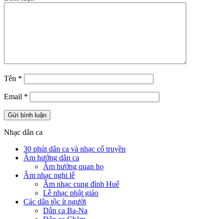
Tên
*
Email
*
Nhạc dân ca
30 phút dân ca và nhạc cổ truyền
Âm hưởng dân ca
Âm hưởng quan họ
Âm nhạc nghi lễ
Âm nhạc cung đình Huế
Lễ nhạc phật giáo
Các dân tộc ít người
Dân ca Ba-Na