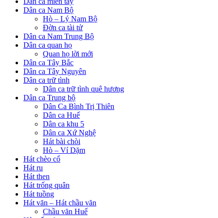
Dân ca miền tây
Dân ca Nam Bộ
Hò – Lý Nam Bộ
Đờn ca tài tử
Dân ca Nam Trung Bộ
Dân ca quan họ
Quan họ lời mới
Dân ca Tây Bắc
Dân ca Tây Nguyên
Dân ca trữ tình
Dân ca trữ tình quê hương
Dân ca Trung bộ
Dân Ca Bình Trị Thiên
Dân ca Huế
Dân ca khu 5
Dân ca Xứ Nghệ
Hát bài chòi
Hò – Ví Dặm
Hát chèo cổ
Hát ru
Hát then
Hát trống quân
Hát tuồng
Hát văn – Hát chầu văn
Chầu văn Huế