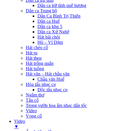
Dân ca trữ tình
Dân ca trữ tình quê hương
Dân ca Trung bộ
Dân Ca Bình Trị Thiên
Dân ca Huế
Dân ca khu 5
Dân ca Xứ Nghệ
Hát bài chòi
Hò – Ví Dặm
Hát chèo cổ
Hát ru
Hát then
Hát trống quân
Hát tuồng
Hát văn – Hát chầu văn
Chầu văn Huế
Hòa tấu nhạc cụ
Độc tấu nhạc cụ
Ngâm thơ
Tân cổ
Trong vườn hoa âm nhạc dân tộc
Video
Vọng cổ
Video
▼