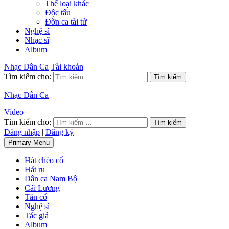
Thể loại khác
Độc tấu
Đờn ca tài tử
Nghệ sĩ
Nhạc sĩ
Album
Nhạc Dân Ca
Tài khoản
Tìm kiếm cho:
Nhạc Dân Ca
Video
Tìm kiếm cho:
Đăng nhập
|
Đăng ký
Primary Menu
Hát chèo cổ
Hát ru
Dân ca Nam Bộ
Cải Lương
Tân cổ
Nghệ sĩ
Tác giả
Album