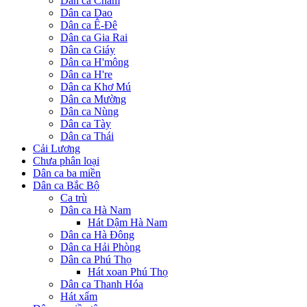
Dân ca Chăm
Dân ca Dao
Dân ca Ê-Đê
Dân ca Gia Rai
Dân ca Giáy
Dân ca H'mông
Dân ca H're
Dân ca Khơ Mú
Dân ca Mường
Dân ca Nùng
Dân ca Tày
Dân ca Thái
Cải Lương
Chưa phân loại
Dân ca ba miền
Dân ca Bắc Bộ
Ca trù
Dân ca Hà Nam
Hát Dậm Hà Nam
Dân ca Hà Đông
Dân ca Hải Phòng
Dân ca Phú Thọ
Hát xoan Phú Thọ
Dân ca Thanh Hóa
Hát xẩm