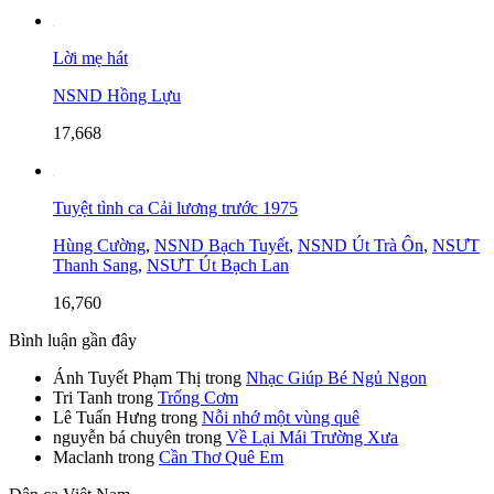
Lời mẹ hát
NSND Hồng Lựu
17,668
Tuyệt tình ca Cải lương trước 1975
Hùng Cường
,
NSND Bạch Tuyết
,
NSND Út Trà Ôn
,
NSƯT
Thanh Sang
,
NSƯT Út Bạch Lan
16,760
Bình luận gần đây
Ánh Tuyết Phạm Thị
trong
Nhạc Giúp Bé Ngủ Ngon
Tri Tanh
trong
Trống Cơm
Lê Tuấn Hưng
trong
Nỗi nhớ một vùng quê
nguyễn bá chuyên
trong
Về Lại Mái Trường Xưa
Maclanh
trong
Cần Thơ Quê Em