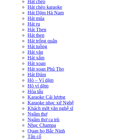
Hát chèo
Hát chèo karaoke
Hát Dặm Hà Nam
Hát múa
Hát ru
Hát Then
Hát then
Hát trống quân
Hát tuồng
Hát văn
Hát xẩm
Hát xoan
Hát xoan Phú Thọ
Hát Đúm
Hò – Ví dặm
Hò ví dặm
Hòa tấu
Karaoke Cải lương
Karaoke nhạc xứ Nghệ
Khách mời văn nghệ sĩ
Ngâm thơ
Ngâm thơ ca trù
Nhạc Champa
Quan họ Bắc Ninh
Tân cổ