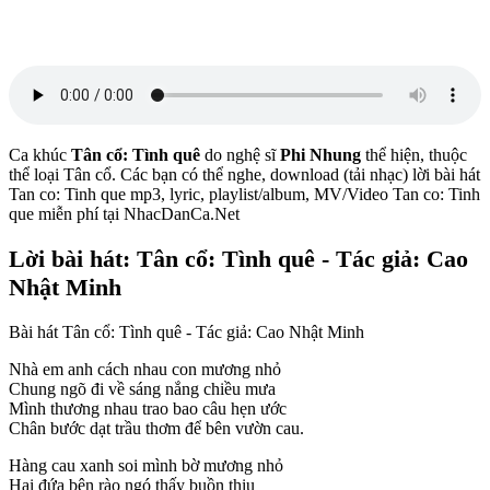
Ca khúc
Tân cổ: Tình quê
do nghệ sĩ
Phi Nhung
thể hiện, thuộc
thể loại Tân cổ. Các bạn có thể nghe, download (tải nhạc) lời bài hát
Tan co: Tinh que mp3, lyric, playlist/album, MV/Video Tan co: Tinh
que miễn phí tại NhacDanCa.Net
Lời bài hát: Tân cổ: Tình quê - Tác giả: Cao
Nhật Minh
Bài hát Tân cổ: Tình quê - Tác giả: Cao Nhật Minh
Nhà em anh cách nhau con mương nhỏ
Chung ngõ đi về sáng nắng chiều mưa
Mình thương nhau trao bao câu hẹn ước
Chân bước dạt trầu thơm để bên vườn cau.
Hàng cau xanh soi mình bờ mương nhỏ
Hai đứa bên rào ngó thấy buồn thiu