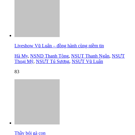
Liveshow Vũ Luân – đồng hành cùng niềm tin
Hà My
,
NSND Thanh Tòng
,
NSUT Thanh Ngân
,
NSƯT
Thoại Mỹ
,
NSƯT Tú Sương
,
NSƯT Vũ Luân
83
Thầy bói gà con