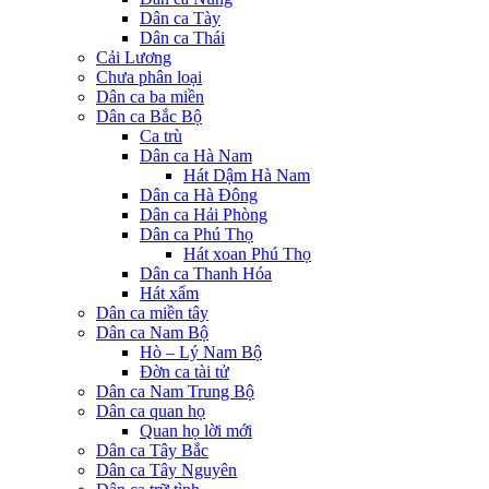
Dân ca Tày
Dân ca Thái
Cải Lương
Chưa phân loại
Dân ca ba miền
Dân ca Bắc Bộ
Ca trù
Dân ca Hà Nam
Hát Dậm Hà Nam
Dân ca Hà Đông
Dân ca Hải Phòng
Dân ca Phú Thọ
Hát xoan Phú Thọ
Dân ca Thanh Hóa
Hát xẩm
Dân ca miền tây
Dân ca Nam Bộ
Hò – Lý Nam Bộ
Đờn ca tài tử
Dân ca Nam Trung Bộ
Dân ca quan họ
Quan họ lời mới
Dân ca Tây Bắc
Dân ca Tây Nguyên