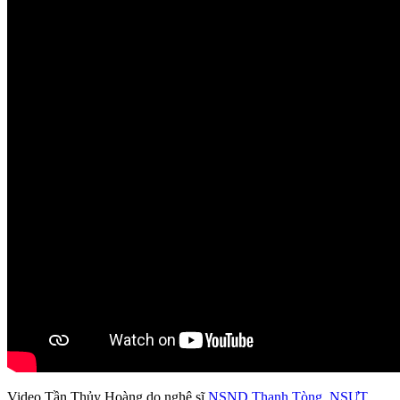
Video Tần Thủy Hoàng do nghệ sĩ
NSND Thanh Tòng
,
NSƯT