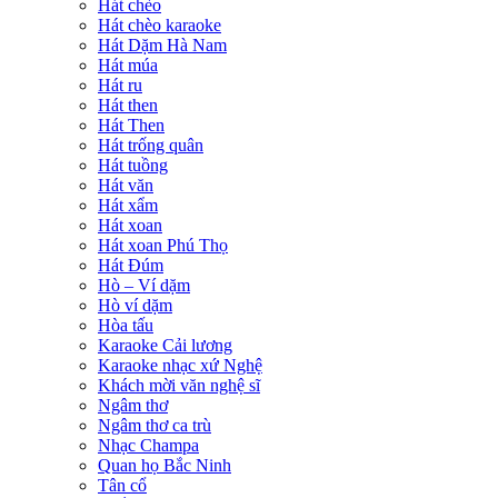
Hát chèo
Hát chèo karaoke
Hát Dặm Hà Nam
Hát múa
Hát ru
Hát then
Hát Then
Hát trống quân
Hát tuồng
Hát văn
Hát xẩm
Hát xoan
Hát xoan Phú Thọ
Hát Đúm
Hò – Ví dặm
Hò ví dặm
Hòa tấu
Karaoke Cải lương
Karaoke nhạc xứ Nghệ
Khách mời văn nghệ sĩ
Ngâm thơ
Ngâm thơ ca trù
Nhạc Champa
Quan họ Bắc Ninh
Tân cổ