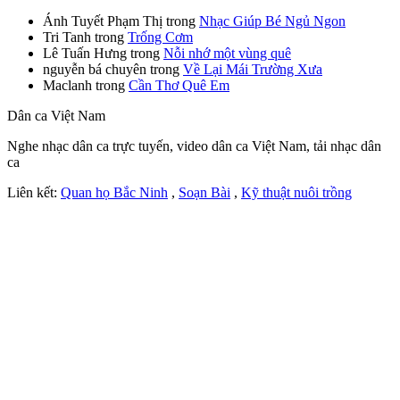
Ánh Tuyết Phạm Thị
trong
Nhạc Giúp Bé Ngủ Ngon
Tri Tanh
trong
Trống Cơm
Lê Tuấn Hưng
trong
Nỗi nhớ một vùng quê
nguyễn bá chuyên
trong
Về Lại Mái Trường Xưa
Maclanh
trong
Cần Thơ Quê Em
Dân ca Việt Nam
Nghe nhạc dân ca trực tuyến, video dân ca Việt Nam, tải nhạc dân
ca
Liên kết:
Quan họ Bắc Ninh
,
Soạn Bài
,
Kỹ thuật nuôi trồng