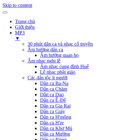
Skip to content
Trang chủ
Giới thiệu
MP3
▼
30 phút dân ca và nhạc cổ truyền
Âm hưởng dân ca
Âm hưởng quan họ
Âm nhạc nghi lễ
Âm nhạc cung đình Huế
Lễ nhạc phật giáo
Các dân tộc ít người
Dân ca Ba-Na
Dân ca Chăm
Dân ca Dao
Dân ca Ê-Đê
Dân ca Gia Rai
Dân ca Giáy
Dân ca H'mông
Dân ca H're
Dân ca Khơ Mú
Dân ca Mường
Dân ca Nùng