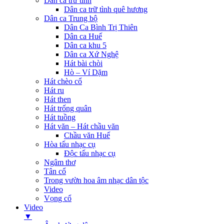
Dân ca trữ tình
Dân ca trữ tình quê hương
Dân ca Trung bộ
Dân Ca Bình Trị Thiên
Dân ca Huế
Dân ca khu 5
Dân ca Xứ Nghệ
Hát bài chòi
Hò – Ví Dặm
Hát chèo cổ
Hát ru
Hát then
Hát trống quân
Hát tuồng
Hát văn – Hát chầu văn
Chầu văn Huế
Hòa tấu nhạc cụ
Độc tấu nhạc cụ
Ngâm thơ
Tân cổ
Trong vườn hoa âm nhạc dân tộc
Video
Vọng cổ
Video
▼