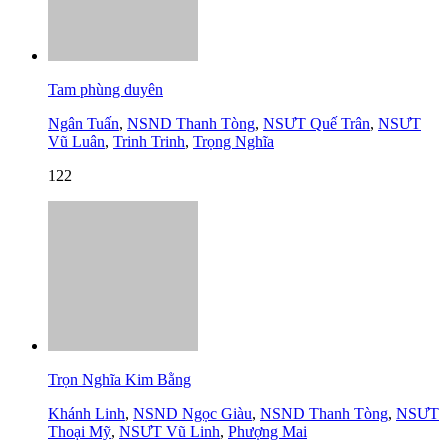
Tam phùng duyên
Ngân Tuấn
,
NSND Thanh Tòng
,
NSƯT Quế Trân
,
NSƯT
Vũ Luân
,
Trinh Trinh
,
Trọng Nghĩa
122
Trọn Nghĩa Kim Bằng
Khánh Linh
,
NSND Ngọc Giàu
,
NSND Thanh Tòng
,
NSƯT
Thoại Mỹ
,
NSƯT Vũ Linh
,
Phượng Mai