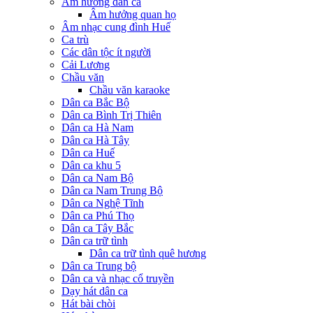
Âm hưởng dân ca
Âm hưởng quan họ
Âm nhạc cung đình Huế
Ca trù
Các dân tộc ít người
Cải Lương
Chầu văn
Chầu văn karaoke
Dân ca Bắc Bộ
Dân ca Bình Trị Thiên
Dân ca Hà Nam
Dân ca Hà Tây
Dân ca Huế
Dân ca khu 5
Dân ca Nam Bộ
Dân ca Nam Trung Bộ
Dân ca Nghệ Tĩnh
Dân ca Phú Thọ
Dân ca Tây Bắc
Dân ca trữ tình
Dân ca trữ tình quê hương
Dân ca Trung bộ
Dân ca và nhạc cổ truyền
Dạy hát dân ca
Hát bài chòi