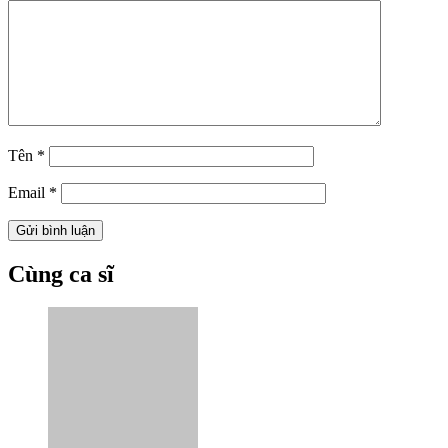
Tên
*
Email
*
Cùng ca sĩ