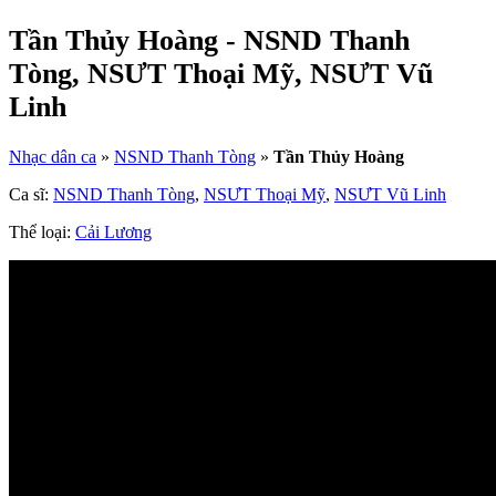
Tần Thủy Hoàng - NSND Thanh
Tòng, NSƯT Thoại Mỹ, NSƯT Vũ
Linh
Nhạc dân ca
»
NSND Thanh Tòng
»
Tần Thủy Hoàng
Ca sĩ:
NSND Thanh Tòng
,
NSƯT Thoại Mỹ
,
NSƯT Vũ Linh
Thể loại:
Cải Lương