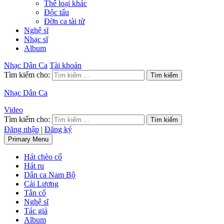
Thể loại khác
Độc tấu
Đờn ca tài tử
Nghệ sĩ
Nhạc sĩ
Album
Nhạc Dân Ca
Tài khoản
Tìm kiếm cho:
Nhạc Dân Ca
Video
Tìm kiếm cho:
Đăng nhập
|
Đăng ký
Primary Menu
Hát chèo cổ
Hát ru
Dân ca Nam Bộ
Cải Lương
Tân cổ
Nghệ sĩ
Tác giả
Album