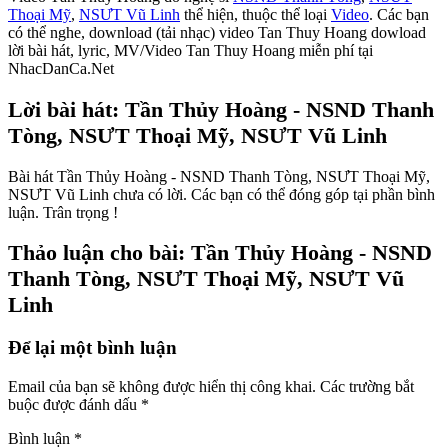
Thoại Mỹ
,
NSƯT Vũ Linh
thể hiện, thuộc thể loại
Video
. Các bạn
có thể nghe, download (tải nhạc) video Tan Thuy Hoang dowload
lời bài hát, lyric, MV/Video Tan Thuy Hoang miễn phí tại
NhacDanCa.Net
Lời bài hát: Tần Thủy Hoàng - NSND Thanh
Tòng, NSƯT Thoại Mỹ, NSƯT Vũ Linh
Bài hát Tần Thủy Hoàng - NSND Thanh Tòng, NSƯT Thoại Mỹ,
NSƯT Vũ Linh chưa có lời. Các bạn có thể đóng góp tại phần bình
luận. Trân trọng !
Thảo luận cho bài: Tần Thủy Hoàng - NSND
Thanh Tòng, NSƯT Thoại Mỹ, NSƯT Vũ
Linh
Để lại một bình luận
Email của bạn sẽ không được hiển thị công khai.
Các trường bắt
buộc được đánh dấu
*
Bình luận
*