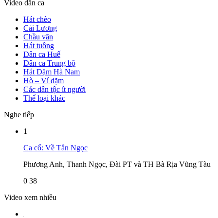
Video dân ca
Hát chèo
Cải Lương
Chầu văn
Hát tuồng
Dân ca Huế
Dân ca Trung bộ
Hát Dặm Hà Nam
Hò – Ví dặm
Các dân tộc ít người
Thể loại khác
Nghe tiếp
1
Ca cổ: Về Tân Ngọc
Phương Anh, Thanh Ngọc, Đài PT và TH Bà Rịa Vũng Tàu
0
38
Video xem nhiều