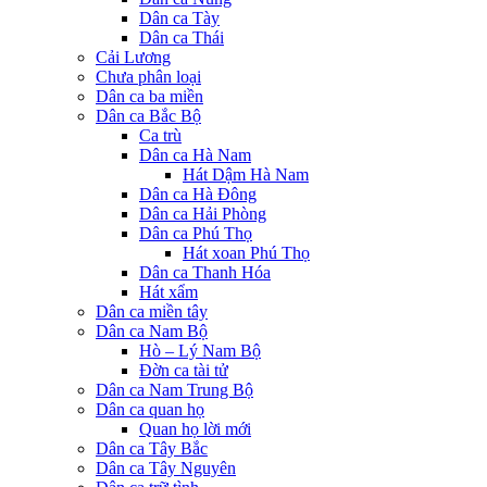
Dân ca Tày
Dân ca Thái
Cải Lương
Chưa phân loại
Dân ca ba miền
Dân ca Bắc Bộ
Ca trù
Dân ca Hà Nam
Hát Dậm Hà Nam
Dân ca Hà Đông
Dân ca Hải Phòng
Dân ca Phú Thọ
Hát xoan Phú Thọ
Dân ca Thanh Hóa
Hát xẩm
Dân ca miền tây
Dân ca Nam Bộ
Hò – Lý Nam Bộ
Đờn ca tài tử
Dân ca Nam Trung Bộ
Dân ca quan họ
Quan họ lời mới
Dân ca Tây Bắc
Dân ca Tây Nguyên