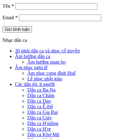
Tên
*
Email
*
Nhạc dân ca
30 phút dân ca và nhạc cổ truyền
Âm hưởng dân ca
Âm hưởng quan họ
Âm nhạc nghi lễ
Âm nhạc cung đình Huế
Lễ nhạc phật giáo
Các dân tộc ít người
Dân ca Ba-Na
Dân ca Chăm
Dân ca Dao
Dân ca Ê-Đê
Dân ca Gia Rai
Dân ca Giáy
Dân ca H'mông
Dân ca H're
Dân ca Khơ Mú