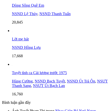
Dòng Sông Quê Em
NSND Lệ Thủy
,
NSND Thanh Tuấn
20,845
Lời mẹ hát
NSND Hồng Lựu
17,668
Tuyệt tình ca Cải lương trước 1975
Hùng Cường
,
NSND Bạch Tuyết
,
NSND Út Trà Ôn
,
NSƯT
Thanh Sang
,
NSƯT Út Bạch Lan
16,760
Bình luận gần đây
Ánh Tuyết Phạm Thị
trong
Nhạc Giúp Bé Ngủ Ngon