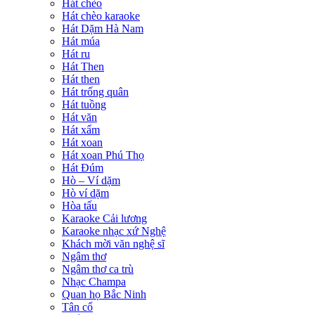
Hát chèo
Hát chèo karaoke
Hát Dặm Hà Nam
Hát múa
Hát ru
Hát Then
Hát then
Hát trống quân
Hát tuồng
Hát văn
Hát xẩm
Hát xoan
Hát xoan Phú Thọ
Hát Đúm
Hò – Ví dặm
Hò ví dặm
Hòa tấu
Karaoke Cải lương
Karaoke nhạc xứ Nghệ
Khách mời văn nghệ sĩ
Ngâm thơ
Ngâm thơ ca trù
Nhạc Champa
Quan họ Bắc Ninh
Tân cổ