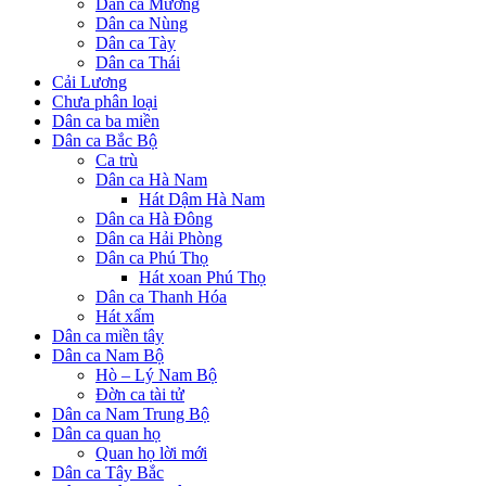
Dân ca Mường
Dân ca Nùng
Dân ca Tày
Dân ca Thái
Cải Lương
Chưa phân loại
Dân ca ba miền
Dân ca Bắc Bộ
Ca trù
Dân ca Hà Nam
Hát Dậm Hà Nam
Dân ca Hà Đông
Dân ca Hải Phòng
Dân ca Phú Thọ
Hát xoan Phú Thọ
Dân ca Thanh Hóa
Hát xẩm
Dân ca miền tây
Dân ca Nam Bộ
Hò – Lý Nam Bộ
Đờn ca tài tử
Dân ca Nam Trung Bộ
Dân ca quan họ
Quan họ lời mới
Dân ca Tây Bắc