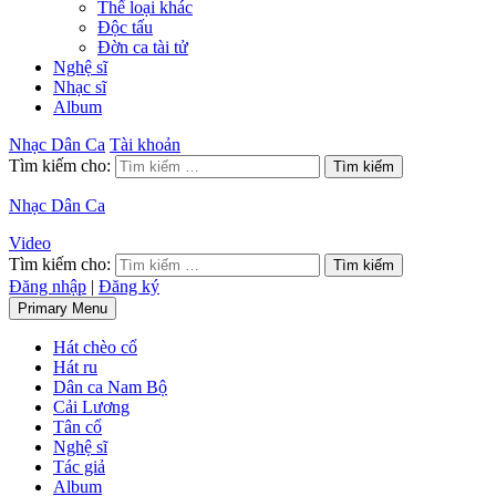
Thể loại khác
Độc tấu
Đờn ca tài tử
Nghệ sĩ
Nhạc sĩ
Album
Nhạc Dân Ca
Tài khoản
Tìm kiếm cho:
Nhạc Dân Ca
Video
Tìm kiếm cho:
Đăng nhập
|
Đăng ký
Primary Menu
Hát chèo cổ
Hát ru
Dân ca Nam Bộ
Cải Lương
Tân cổ
Nghệ sĩ
Tác giả
Album