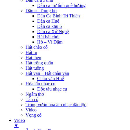
Dân ca trữ tình
Dân ca trữ tình quê hương
Dân ca Trung bộ
Dân Ca Bình Trị Thiên
Dân ca Huế
Dân ca khu 5
Dân ca Xứ Nghệ
Hát bài chòi
Hò – Ví Dặm
Hát chèo cổ
Hát ru
Hát then
Hát trống quân
Hát tuồng
Hát văn – Hát chầu văn
Chầu văn Huế
Hòa tấu nhạc cụ
Độc tấu nhạc cụ
Ngâm thơ
Tân cổ
Trong vườn hoa âm nhạc dân tộc
Video
Vọng cổ
Video
▼