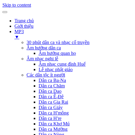
Skip to content
Trang chủ
Giới thiệu
MP3
▼
30 phút dân ca và nhạc cổ truyền
Âm hưởng dân ca
Âm hưởng quan họ
Âm nhạc nghi lễ
Âm nhạc cung đình Huế
Lễ nhạc phật giáo
Các dân tộc ít người
Dân ca Ba-Na
Dân ca Chăm
Dân ca Dao
Dân ca Ê-Đê
Dân ca Gia Rai
Dân ca Giáy
Dân ca H'mông
Dân ca H're
Dân ca Khơ Mú
Dân ca Mường
Dân ca Nùng