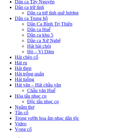
Dân ca Tây Nguyên
Dân ca trữ tình
Dân ca trữ tình quê hương
Dân ca Trung bộ
Dân Ca Bình Trị Thiên
Dân ca Huế
Dân ca khu 5
Dân ca Xứ Nghệ
Hát bài chòi
Hò – Ví Dặm
Hát chèo cổ
Hát ru
Hát then
Hát trống quân
Hát tuồng
Hát văn – Hát chầu văn
Chầu văn Huế
Hòa tấu nhạc cụ
Độc tấu nhạc cụ
Ngâm thơ
Tân cổ
Trong vườn hoa âm nhạc dân tộc
Video
Vọng cổ