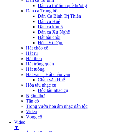
Dân ca trữ tình
Dân ca trữ tình quê hương
Dân ca Trung bộ
Dân Ca Bình Trị Thiên
Dân ca Huế
Dân ca khu 5
Dân ca Xứ Nghệ
Hát bài chòi
Hò – Ví Dặm
Hát chèo cổ
Hát ru
Hát then
Hát trống quân
Hát tuồng
Hát văn – Hát chầu văn
Chầu văn Huế
Hòa tấu nhạc cụ
Độc tấu nhạc cụ
Ngâm thơ
Tân cổ
Trong vườn hoa âm nhạc dân tộc
Video
Vọng cổ
Video
▼