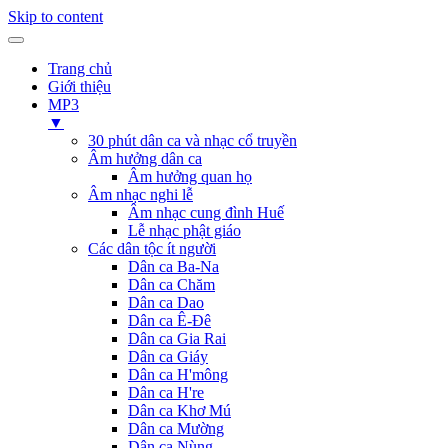
Skip to content
Trang chủ
Giới thiệu
MP3
▼
30 phút dân ca và nhạc cổ truyền
Âm hưởng dân ca
Âm hưởng quan họ
Âm nhạc nghi lễ
Âm nhạc cung đình Huế
Lễ nhạc phật giáo
Các dân tộc ít người
Dân ca Ba-Na
Dân ca Chăm
Dân ca Dao
Dân ca Ê-Đê
Dân ca Gia Rai
Dân ca Giáy
Dân ca H'mông
Dân ca H're
Dân ca Khơ Mú
Dân ca Mường
Dân ca Nùng