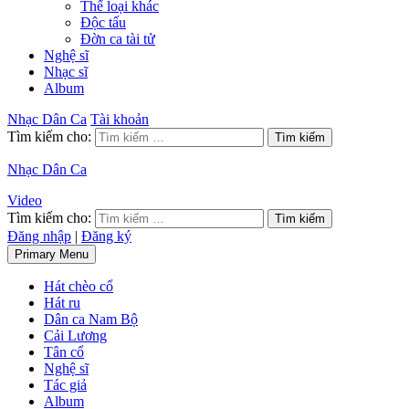
Thể loại khác
Độc tấu
Đờn ca tài tử
Nghệ sĩ
Nhạc sĩ
Album
Nhạc Dân Ca
Tài khoản
Tìm kiếm cho:
Nhạc Dân Ca
Video
Tìm kiếm cho:
Đăng nhập
|
Đăng ký
Primary Menu
Hát chèo cổ
Hát ru
Dân ca Nam Bộ
Cải Lương
Tân cổ
Nghệ sĩ
Tác giả
Album