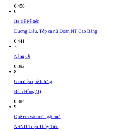
0
458
6
Ba Bể Pế tiên
Dương Liễu
,
Tốp ca nữ Đoàn NT Cao Bằng
0
441
7
Nàng Ơi
0
392
8
Giai điệu quê hương
Bích Hồng (1)
0
384
9
Quê em vào mùa gặt mới
NSND Triệu Thủy Tiên