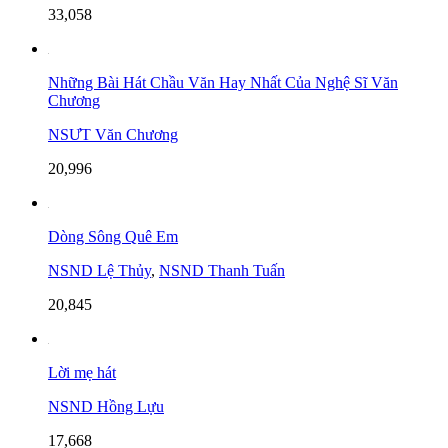
33,058
Những Bài Hát Chầu Văn Hay Nhất Của Nghệ Sĩ Văn
Chương
NSƯT Văn Chương
20,996
Dòng Sông Quê Em
NSND Lệ Thủy
,
NSND Thanh Tuấn
20,845
Lời mẹ hát
NSND Hồng Lựu
17,668