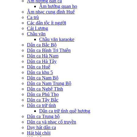
Âm hưởng dân ca
Âm hưởng quan họ
Âm nhạc cung đình Huế
Ca trù
Các dân tộc ít người
Cải Lương
Chầu văn
Chầu văn karaoke
Dân ca Bắc Bộ
Dân ca Bình Trị Thiên
Dân ca Hà Nam
Dân ca Hà Tây
Dân ca Huế
Dân ca khu 5
Dân ca Nam Bộ
Dân ca Nam Trung Bộ
Dân ca Nghệ Tĩnh
Dân ca Phú Thọ
Dân ca Tây Bắc
Dân ca trữ tình
Dân ca trữ tình quê hương
Dân ca Trung bộ
Dân ca và nhạc cổ truyền
Dạy hát dân ca
Hát bài chòi