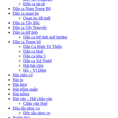
Đờn ca tài tử
Dân ca Nam Trung Bộ
Dân ca quan họ
Quan họ lời mới
Dân ca Tây Bắc
Dân ca Tây Nguyên
Dân ca trữ tình
Dân ca trữ tình quê hương
Dân ca Trung bộ
Dân Ca Bình Trị Thiên
Dân ca Huế
Dân ca khu 5
Dân ca Xứ Nghệ
Hát bài chòi
Hò – Ví Dặm
Hát chèo cổ
Hát ru
Hát then
Hát trống quân
Hát tuồng
Hát văn – Hát chầu văn
Chầu văn Huế
Hòa tấu nhạc cụ
Độc tấu nhạc cụ
Ngâm thơ