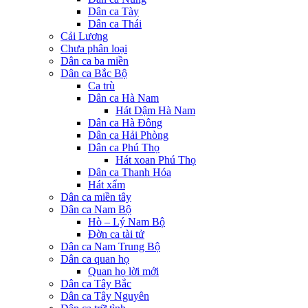
Dân ca Tày
Dân ca Thái
Cải Lương
Chưa phân loại
Dân ca ba miền
Dân ca Bắc Bộ
Ca trù
Dân ca Hà Nam
Hát Dậm Hà Nam
Dân ca Hà Đông
Dân ca Hải Phòng
Dân ca Phú Thọ
Hát xoan Phú Thọ
Dân ca Thanh Hóa
Hát xẩm
Dân ca miền tây
Dân ca Nam Bộ
Hò – Lý Nam Bộ
Đờn ca tài tử
Dân ca Nam Trung Bộ
Dân ca quan họ
Quan họ lời mới
Dân ca Tây Bắc
Dân ca Tây Nguyên