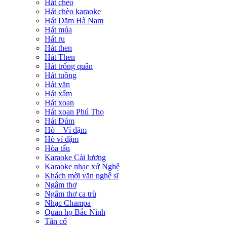
Hát chèo
Hát chèo karaoke
Hát Dặm Hà Nam
Hát múa
Hát ru
Hát then
Hát Then
Hát trống quân
Hát tuồng
Hát văn
Hát xẩm
Hát xoan
Hát xoan Phú Thọ
Hát Đúm
Hò – Ví dặm
Hò ví dặm
Hòa tấu
Karaoke Cải lương
Karaoke nhạc xứ Nghệ
Khách mời văn nghệ sĩ
Ngâm thơ
Ngâm thơ ca trù
Nhạc Champa
Quan họ Bắc Ninh
Tân cổ