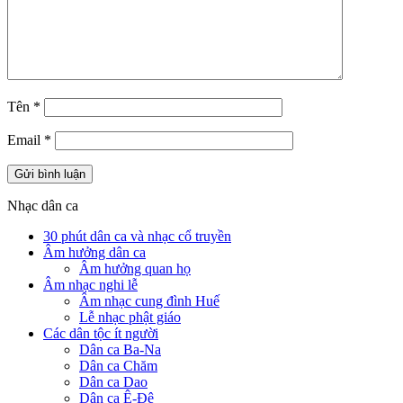
Tên
*
Email
*
Nhạc dân ca
30 phút dân ca và nhạc cổ truyền
Âm hưởng dân ca
Âm hưởng quan họ
Âm nhạc nghi lễ
Âm nhạc cung đình Huế
Lễ nhạc phật giáo
Các dân tộc ít người
Dân ca Ba-Na
Dân ca Chăm
Dân ca Dao
Dân ca Ê-Đê