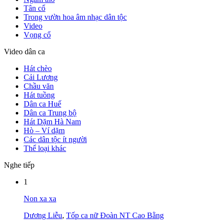
Tân cổ
Trong vườn hoa âm nhạc dân tộc
Video
Vọng cổ
Video dân ca
Hát chèo
Cải Lương
Chầu văn
Hát tuồng
Dân ca Huế
Dân ca Trung bộ
Hát Dặm Hà Nam
Hò – Ví dặm
Các dân tộc ít người
Thể loại khác
Nghe tiếp
1
Non xa xa
Dương Liễu
,
Tốp ca nữ Đoàn NT Cao Bằng