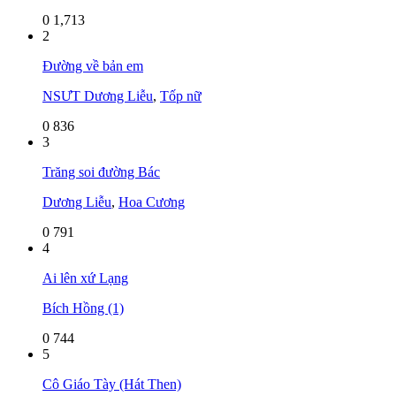
0
1,713
2
Đường về bản em
NSƯT Dương Liễu
,
Tốp nữ
0
836
3
Trăng soi đường Bác
Dương Liễu
,
Hoa Cương
0
791
4
Ai lên xứ Lạng
Bích Hồng (1)
0
744
5
Cô Giáo Tày (Hát Then)