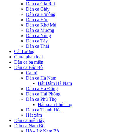
Dân ca Gia Rai
Dân ca Giáy
Dân ca H'mông
Dân ca H're
Dân ca Khơ Mú
Dân ca Mường
Dân ca Nùng
Dân ca Tày
Dân ca Thái
Cải Lương
Chưa phân loại
Dân ca ba miền
Dân ca Bắc Bộ
Ca trù
Dân ca Hà Nam
Hát Dậm Hà Nam
Dân ca Hà Đông
Dân ca Hải Phòng
Dân ca Phú Thọ
Hát xoan Phú Thọ
Dân ca Thanh Hóa
Hát xẩm
Dân ca miền tây
Dân ca Nam Bộ
Hò – Lý Nam Bộ