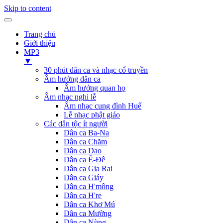
Skip to content
Trang chủ
Giới thiệu
MP3
▼
30 phút dân ca và nhạc cổ truyền
Âm hưởng dân ca
Âm hưởng quan họ
Âm nhạc nghi lễ
Âm nhạc cung đình Huế
Lễ nhạc phật giáo
Các dân tộc ít người
Dân ca Ba-Na
Dân ca Chăm
Dân ca Dao
Dân ca Ê-Đê
Dân ca Gia Rai
Dân ca Giáy
Dân ca H'mông
Dân ca H're
Dân ca Khơ Mú
Dân ca Mường
Dân ca Nùng