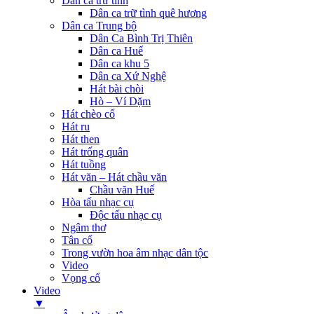
Dân ca trữ tình
Dân ca trữ tình quê hương
Dân ca Trung bộ
Dân Ca Bình Trị Thiên
Dân ca Huế
Dân ca khu 5
Dân ca Xứ Nghệ
Hát bài chòi
Hò – Ví Dặm
Hát chèo cổ
Hát ru
Hát then
Hát trống quân
Hát tuồng
Hát văn – Hát chầu văn
Chầu văn Huế
Hòa tấu nhạc cụ
Độc tấu nhạc cụ
Ngâm thơ
Tân cổ
Trong vườn hoa âm nhạc dân tộc
Video
Vọng cổ
Video
▼