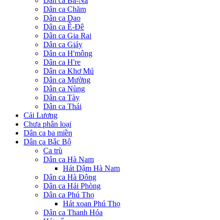
Dân ca Ba-Na
Dân ca Chăm
Dân ca Dao
Dân ca Ê-Đê
Dân ca Gia Rai
Dân ca Giáy
Dân ca H'mông
Dân ca H're
Dân ca Khơ Mú
Dân ca Mường
Dân ca Nùng
Dân ca Tày
Dân ca Thái
Cải Lương
Chưa phân loại
Dân ca ba miền
Dân ca Bắc Bộ
Ca trù
Dân ca Hà Nam
Hát Dậm Hà Nam
Dân ca Hà Đông
Dân ca Hải Phòng
Dân ca Phú Thọ
Hát xoan Phú Thọ
Dân ca Thanh Hóa