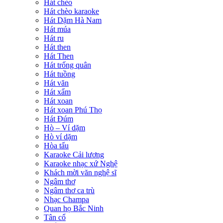
Hát chèo
Hát chèo karaoke
Hát Dặm Hà Nam
Hát múa
Hát ru
Hát then
Hát Then
Hát trống quân
Hát tuồng
Hát văn
Hát xẩm
Hát xoan
Hát xoan Phú Thọ
Hát Đúm
Hò – Ví dặm
Hò ví dặm
Hòa tấu
Karaoke Cải lương
Karaoke nhạc xứ Nghệ
Khách mời văn nghệ sĩ
Ngâm thơ
Ngâm thơ ca trù
Nhạc Champa
Quan họ Bắc Ninh
Tân cổ