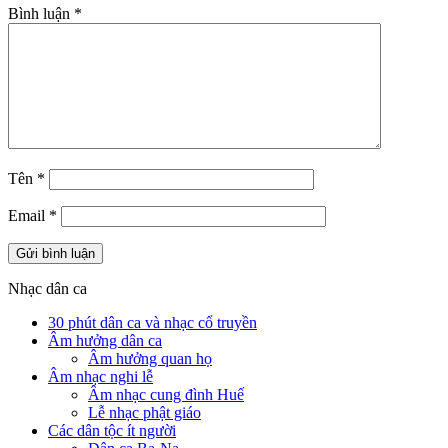
Bình luận
*
Tên
*
Email
*
Nhạc dân ca
30 phút dân ca và nhạc cổ truyền
Âm hưởng dân ca
Âm hưởng quan họ
Âm nhạc nghi lễ
Âm nhạc cung đình Huế
Lễ nhạc phật giáo
Các dân tộc ít người