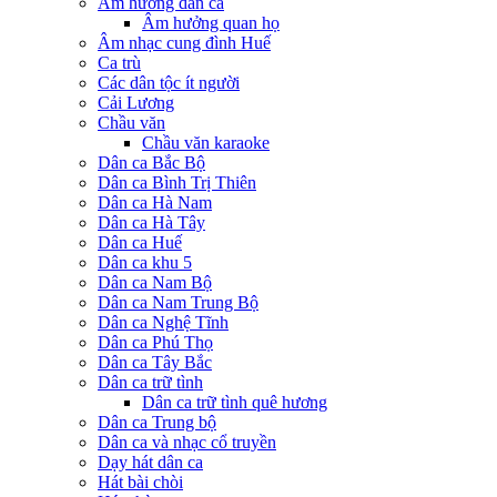
Âm hưởng dân ca
Âm hưởng quan họ
Âm nhạc cung đình Huế
Ca trù
Các dân tộc ít người
Cải Lương
Chầu văn
Chầu văn karaoke
Dân ca Bắc Bộ
Dân ca Bình Trị Thiên
Dân ca Hà Nam
Dân ca Hà Tây
Dân ca Huế
Dân ca khu 5
Dân ca Nam Bộ
Dân ca Nam Trung Bộ
Dân ca Nghệ Tĩnh
Dân ca Phú Thọ
Dân ca Tây Bắc
Dân ca trữ tình
Dân ca trữ tình quê hương
Dân ca Trung bộ
Dân ca và nhạc cổ truyền
Dạy hát dân ca
Hát bài chòi