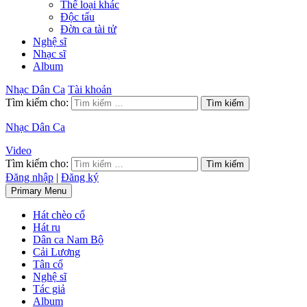
Thể loại khác
Độc tấu
Đờn ca tài tử
Nghệ sĩ
Nhạc sĩ
Album
Nhạc Dân Ca
Tài khoản
Tìm kiếm cho:
Nhạc Dân Ca
Video
Tìm kiếm cho:
Đăng nhập
|
Đăng ký
Primary Menu
Hát chèo cổ
Hát ru
Dân ca Nam Bộ
Cải Lương
Tân cổ
Nghệ sĩ
Tác giả
Album