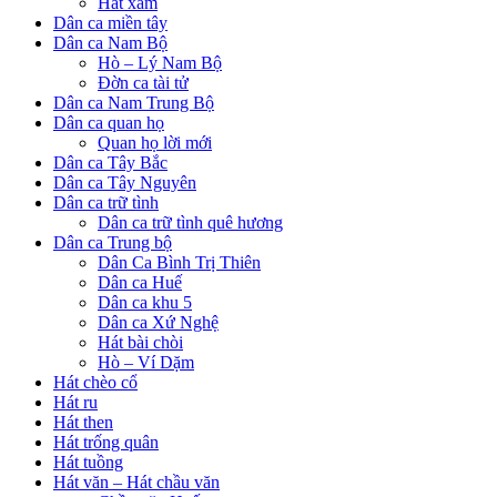
Hát xẩm
Dân ca miền tây
Dân ca Nam Bộ
Hò – Lý Nam Bộ
Đờn ca tài tử
Dân ca Nam Trung Bộ
Dân ca quan họ
Quan họ lời mới
Dân ca Tây Bắc
Dân ca Tây Nguyên
Dân ca trữ tình
Dân ca trữ tình quê hương
Dân ca Trung bộ
Dân Ca Bình Trị Thiên
Dân ca Huế
Dân ca khu 5
Dân ca Xứ Nghệ
Hát bài chòi
Hò – Ví Dặm
Hát chèo cổ
Hát ru
Hát then
Hát trống quân
Hát tuồng
Hát văn – Hát chầu văn