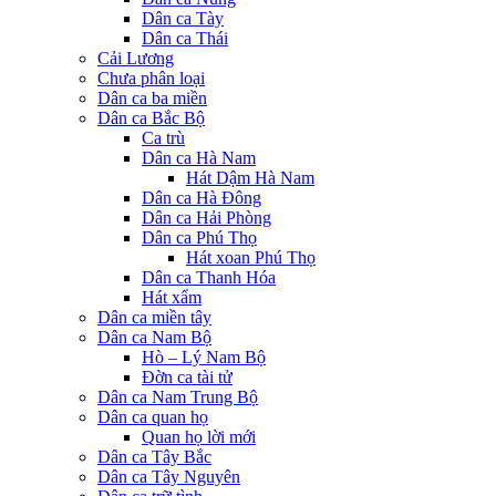
Dân ca Tày
Dân ca Thái
Cải Lương
Chưa phân loại
Dân ca ba miền
Dân ca Bắc Bộ
Ca trù
Dân ca Hà Nam
Hát Dậm Hà Nam
Dân ca Hà Đông
Dân ca Hải Phòng
Dân ca Phú Thọ
Hát xoan Phú Thọ
Dân ca Thanh Hóa
Hát xẩm
Dân ca miền tây
Dân ca Nam Bộ
Hò – Lý Nam Bộ
Đờn ca tài tử
Dân ca Nam Trung Bộ
Dân ca quan họ
Quan họ lời mới
Dân ca Tây Bắc
Dân ca Tây Nguyên