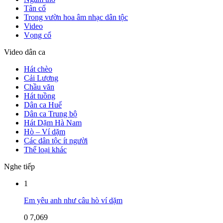
Tân cổ
Trong vườn hoa âm nhạc dân tộc
Video
Vọng cổ
Video dân ca
Hát chèo
Cải Lương
Chầu văn
Hát tuồng
Dân ca Huế
Dân ca Trung bộ
Hát Dặm Hà Nam
Hò – Ví dặm
Các dân tộc ít người
Thể loại khác
Nghe tiếp
1
Em yêu anh như câu hò ví dặm
0
7,069