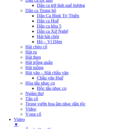
Dân ca trữ tình
Dân ca trữ tình quê hương
Dân ca Trung bộ
Dân Ca Bình Trị Thiên
Dân ca Huế
Dân ca khu 5
Dân ca Xứ Nghệ
Hát bài chòi
Hò – Ví Dặm
Hát chèo cổ
Hát ru
Hát then
Hát trống quân
Hát tuồng
Hát văn – Hát chầu văn
Chầu văn Huế
Hòa tấu nhạc cụ
Độc tấu nhạc cụ
Ngâm thơ
Tân cổ
Trong vườn hoa âm nhạc dân tộc
Video
Vọng cổ
Video
▼