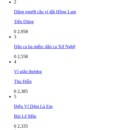
2
Dâng người câu ví đất Hồng Lam
Tiến Dũng
0
2,958
3
Dân ca ba miền: dân ca Xứ Nghệ
0
2,558
4
Ví giận thương
Thu Hiền
0
2,385
5
Điệu Ví Dặm Là Em
Bùi Lê Mận
0
2,335