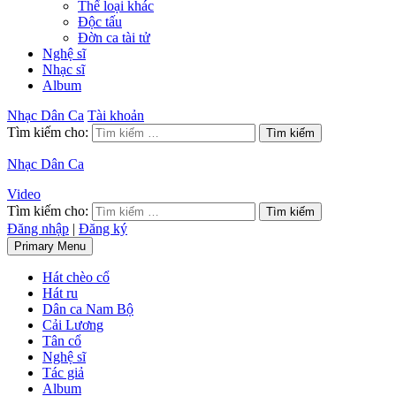
Thể loại khác
Độc tấu
Đờn ca tài tử
Nghệ sĩ
Nhạc sĩ
Album
Nhạc Dân Ca
Tài khoản
Tìm kiếm cho:
Nhạc Dân Ca
Video
Tìm kiếm cho:
Đăng nhập
|
Đăng ký
Primary Menu
Hát chèo cổ
Hát ru
Dân ca Nam Bộ
Cải Lương
Tân cổ
Nghệ sĩ
Tác giả
Album