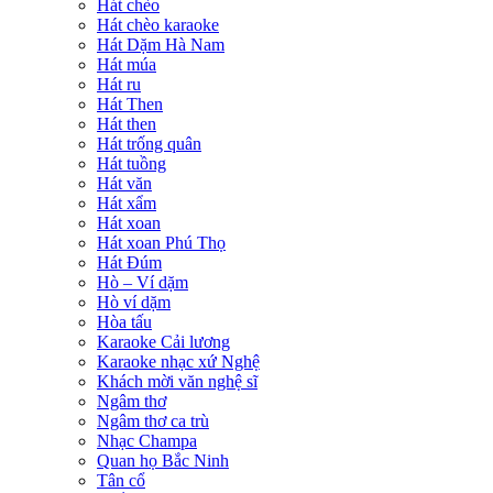
Hát chèo
Hát chèo karaoke
Hát Dặm Hà Nam
Hát múa
Hát ru
Hát Then
Hát then
Hát trống quân
Hát tuồng
Hát văn
Hát xẩm
Hát xoan
Hát xoan Phú Thọ
Hát Đúm
Hò – Ví dặm
Hò ví dặm
Hòa tấu
Karaoke Cải lương
Karaoke nhạc xứ Nghệ
Khách mời văn nghệ sĩ
Ngâm thơ
Ngâm thơ ca trù
Nhạc Champa
Quan họ Bắc Ninh
Tân cổ