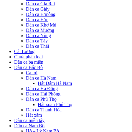
Dân ca Gia Rai
Dân ca Giáy
Dân ca H'mông
Dân ca H're
Dân ca Khơ Mú
Dân ca Mường
Dân ca Nùng
Dân ca Tày
Dân ca Thái
Cải Lương
Chưa phân loại
Dân ca ba miền
Dân ca Bắc Bộ
Ca trù
Dân ca Hà Nam
Hát Dậm Hà Nam
Dân ca Hà Đông
Dân ca Hải Phòng
Dân ca Phú Thọ
Hát xoan Phú Thọ
Dân ca Thanh Hóa
Hát xẩm
Dân ca miền tây
Dân ca Nam Bộ
Hò – Lý Nam Bộ