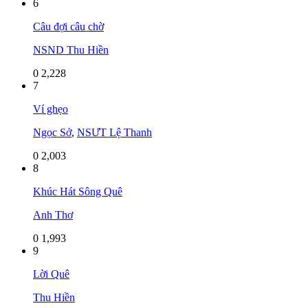
6
Câu đợi câu chờ
NSND Thu Hiền
0
2,228
7
Ví ghẹo
Ngọc Sở
,
NSƯT Lệ Thanh
0
2,003
8
Khúc Hát Sông Quê
Anh Thơ
0
1,993
9
Lời Quê
Thu Hiền