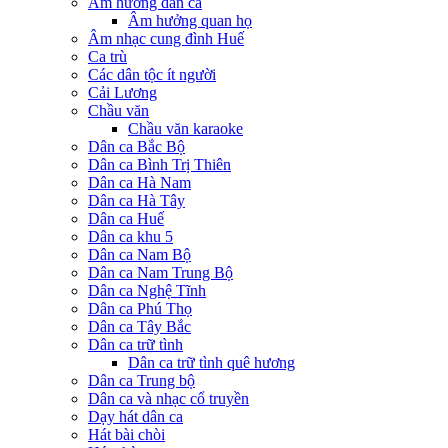
Âm hưởng dân ca
Âm hưởng quan họ
Âm nhạc cung đình Huế
Ca trù
Các dân tộc ít người
Cải Lương
Chầu văn
Chầu văn karaoke
Dân ca Bắc Bộ
Dân ca Bình Trị Thiên
Dân ca Hà Nam
Dân ca Hà Tây
Dân ca Huế
Dân ca khu 5
Dân ca Nam Bộ
Dân ca Nam Trung Bộ
Dân ca Nghệ Tĩnh
Dân ca Phú Thọ
Dân ca Tây Bắc
Dân ca trữ tình
Dân ca trữ tình quê hương
Dân ca Trung bộ
Dân ca và nhạc cổ truyền
Dạy hát dân ca
Hát bài chòi