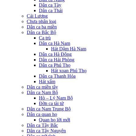
Dân ca Tày
Dân ca Thái
Cải Lương
Chưa phân loại
Dân ca ba miền
Dân ca Bắc Bộ
Ca trù
Dân ca Hà Nam
Hát Dậm Hà Nam
Dân ca Hà Đông
Dân ca Hải Phòng
Dân ca Phú Thọ
Hát xoan Phú Thọ
Dân ca Thanh Hóa
Hát xẩm
Dân ca miền tây
Dân ca Nam Bộ
Hò – Lý Nam Bộ
Đờn ca tài tử
Dân ca Nam Trung Bộ
Dân ca quan họ
Quan họ lời mới
Dân ca Tây Bắc
Dân ca Tây Nguyên