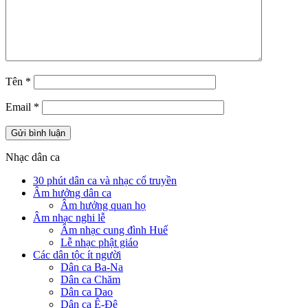
Tên
*
Email
*
Nhạc dân ca
30 phút dân ca và nhạc cổ truyền
Âm hưởng dân ca
Âm hưởng quan họ
Âm nhạc nghi lễ
Âm nhạc cung đình Huế
Lễ nhạc phật giáo
Các dân tộc ít người
Dân ca Ba-Na
Dân ca Chăm
Dân ca Dao
Dân ca Ê-Đê