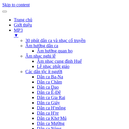
Skip to content
Trang chủ
Giới thiệu
MP3
▼
30 phút dân ca và nhạc cổ truyền
Âm hưởng dân ca
Âm hưởng quan họ
Âm nhạc nghi lễ
Âm nhạc cung đình Huế
Lễ nhạc phật giáo
Các dân tộc ít người
Dân ca Ba-Na
Dân ca Chăm
Dân ca Dao
Dân ca Ê-Đê
Dân ca Gia Rai
Dân ca Giáy
Dân ca H'mông
Dân ca H're
Dân ca Khơ Mú
Dân ca Mường
Dân ca Nùng