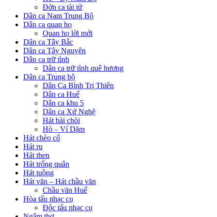
Đờn ca tài tử
Dân ca Nam Trung Bộ
Dân ca quan họ
Quan họ lời mới
Dân ca Tây Bắc
Dân ca Tây Nguyên
Dân ca trữ tình
Dân ca trữ tình quê hương
Dân ca Trung bộ
Dân Ca Bình Trị Thiên
Dân ca Huế
Dân ca khu 5
Dân ca Xứ Nghệ
Hát bài chòi
Hò – Ví Dặm
Hát chèo cổ
Hát ru
Hát then
Hát trống quân
Hát tuồng
Hát văn – Hát chầu văn
Chầu văn Huế
Hòa tấu nhạc cụ
Độc tấu nhạc cụ
Ngâm thơ