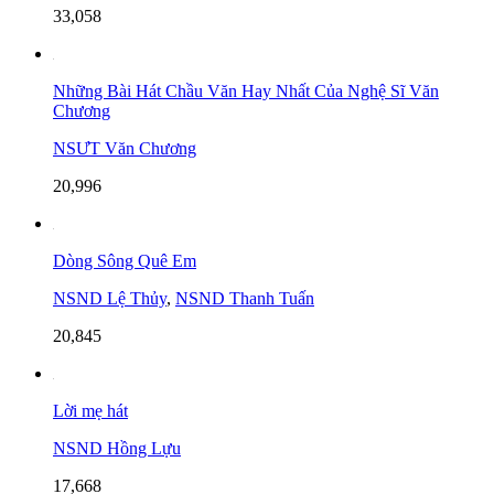
33,058
Những Bài Hát Chầu Văn Hay Nhất Của Nghệ Sĩ Văn
Chương
NSƯT Văn Chương
20,996
Dòng Sông Quê Em
NSND Lệ Thủy
,
NSND Thanh Tuấn
20,845
Lời mẹ hát
NSND Hồng Lựu
17,668