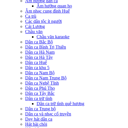
Âm hưởng dân ca
Âm hưởng quan họ
Âm nhạc cung đình Huế
Ca trù
Các dân tộc ít người
Cải Lương
Chầu văn
Chầu văn karaoke
Dân ca Bắc Bộ
Dân ca Bình Trị Thiên
Dân ca Hà Nam
Dân ca Hà Tây
Dân ca Huế
Dân ca khu 5
Dân ca Nam Bộ
Dân ca Nam Trung Bộ
Dân ca Nghệ Tĩnh
Dân ca Phú Thọ
Dân ca Tây Bắc
Dân ca trữ tình
Dân ca trữ tình quê hương
Dân ca Trung bộ
Dân ca và nhạc cổ truyền
Dạy hát dân ca
Hát bài chòi