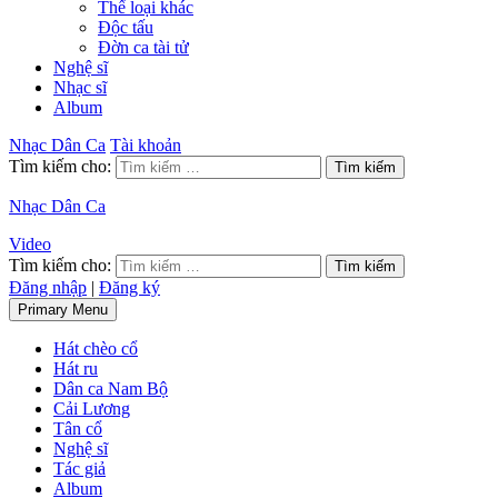
Thể loại khác
Độc tấu
Đờn ca tài tử
Nghệ sĩ
Nhạc sĩ
Album
Nhạc Dân Ca
Tài khoản
Tìm kiếm cho:
Nhạc Dân Ca
Video
Tìm kiếm cho:
Đăng nhập
|
Đăng ký
Primary Menu
Hát chèo cổ
Hát ru
Dân ca Nam Bộ
Cải Lương
Tân cổ
Nghệ sĩ
Tác giả
Album