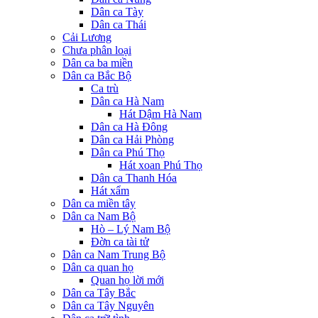
Dân ca Tày
Dân ca Thái
Cải Lương
Chưa phân loại
Dân ca ba miền
Dân ca Bắc Bộ
Ca trù
Dân ca Hà Nam
Hát Dậm Hà Nam
Dân ca Hà Đông
Dân ca Hải Phòng
Dân ca Phú Thọ
Hát xoan Phú Thọ
Dân ca Thanh Hóa
Hát xẩm
Dân ca miền tây
Dân ca Nam Bộ
Hò – Lý Nam Bộ
Đờn ca tài tử
Dân ca Nam Trung Bộ
Dân ca quan họ
Quan họ lời mới
Dân ca Tây Bắc
Dân ca Tây Nguyên