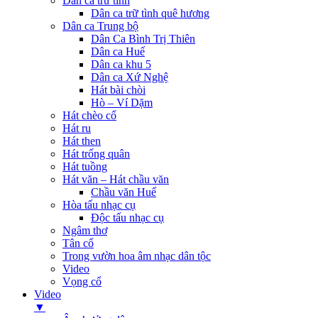
Dân ca trữ tình
Dân ca trữ tình quê hương
Dân ca Trung bộ
Dân Ca Bình Trị Thiên
Dân ca Huế
Dân ca khu 5
Dân ca Xứ Nghệ
Hát bài chòi
Hò – Ví Dặm
Hát chèo cổ
Hát ru
Hát then
Hát trống quân
Hát tuồng
Hát văn – Hát chầu văn
Chầu văn Huế
Hòa tấu nhạc cụ
Độc tấu nhạc cụ
Ngâm thơ
Tân cổ
Trong vườn hoa âm nhạc dân tộc
Video
Vọng cổ
Video
▼