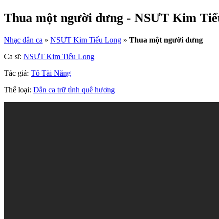
Thua một người dưng - NSƯT Kim Tiể
Nhạc dân ca
»
NSƯT Kim Tiểu Long
»
Thua một người dưng
Ca sĩ:
NSƯT Kim Tiểu Long
Tác giả:
Tô Tài Năng
Thể loại:
Dân ca trữ tình quê hương