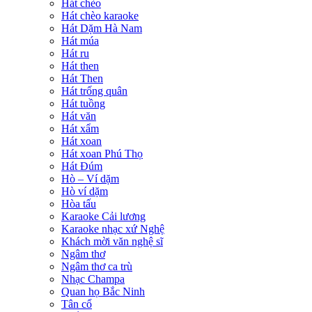
Hát chèo
Hát chèo karaoke
Hát Dặm Hà Nam
Hát múa
Hát ru
Hát then
Hát Then
Hát trống quân
Hát tuồng
Hát văn
Hát xẩm
Hát xoan
Hát xoan Phú Thọ
Hát Đúm
Hò – Ví dặm
Hò ví dặm
Hòa tấu
Karaoke Cải lương
Karaoke nhạc xứ Nghệ
Khách mời văn nghệ sĩ
Ngâm thơ
Ngâm thơ ca trù
Nhạc Champa
Quan họ Bắc Ninh
Tân cổ