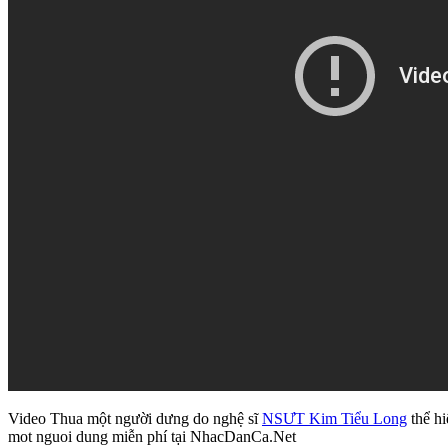
Video Thua một người dưng do nghệ sĩ
NSƯT Kim Tiểu Long
thể hi
mot nguoi dung miễn phí tại NhacDanCa.Net