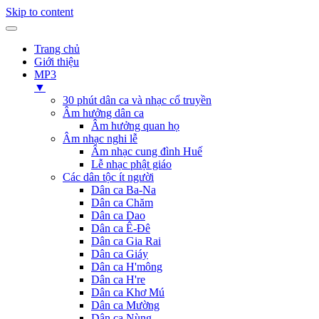
Skip to content
Trang chủ
Giới thiệu
MP3
▼
30 phút dân ca và nhạc cổ truyền
Âm hưởng dân ca
Âm hưởng quan họ
Âm nhạc nghi lễ
Âm nhạc cung đình Huế
Lễ nhạc phật giáo
Các dân tộc ít người
Dân ca Ba-Na
Dân ca Chăm
Dân ca Dao
Dân ca Ê-Đê
Dân ca Gia Rai
Dân ca Giáy
Dân ca H'mông
Dân ca H're
Dân ca Khơ Mú
Dân ca Mường
Dân ca Nùng