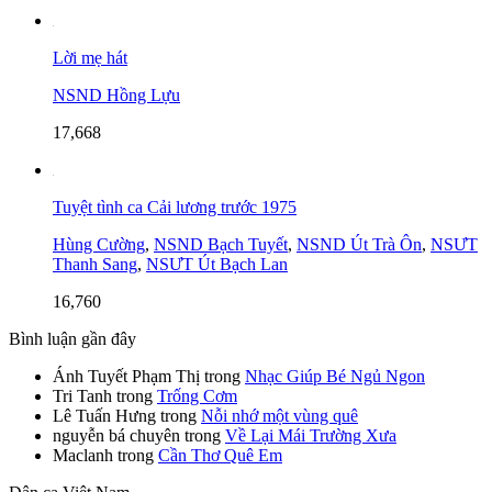
Lời mẹ hát
NSND Hồng Lựu
17,668
Tuyệt tình ca Cải lương trước 1975
Hùng Cường
,
NSND Bạch Tuyết
,
NSND Út Trà Ôn
,
NSƯT
Thanh Sang
,
NSƯT Út Bạch Lan
16,760
Bình luận gần đây
Ánh Tuyết Phạm Thị
trong
Nhạc Giúp Bé Ngủ Ngon
Tri Tanh
trong
Trống Cơm
Lê Tuấn Hưng
trong
Nỗi nhớ một vùng quê
nguyễn bá chuyên
trong
Về Lại Mái Trường Xưa
Maclanh
trong
Cần Thơ Quê Em