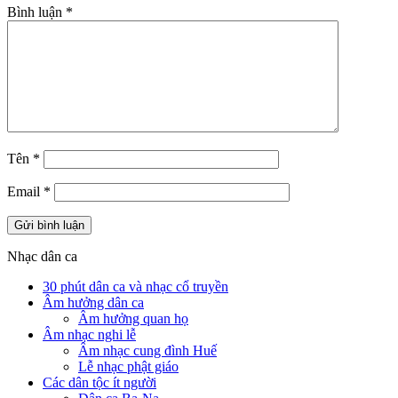
Bình luận
*
Tên
*
Email
*
Nhạc dân ca
30 phút dân ca và nhạc cổ truyền
Âm hưởng dân ca
Âm hưởng quan họ
Âm nhạc nghi lễ
Âm nhạc cung đình Huế
Lễ nhạc phật giáo
Các dân tộc ít người