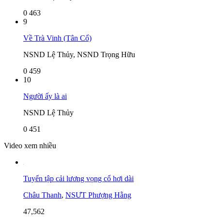
0
463
9
Về Trà Vinh (Tân Cổ)
NSND Lệ Thủy, NSND Trọng Hữu
0
459
10
Người ấy là ai
NSND Lệ Thủy
0
451
Video xem nhiều
Tuyển tập cải lương vọng cổ hơi dài
Châu Thanh
,
NSƯT Phượng Hằng
47,562