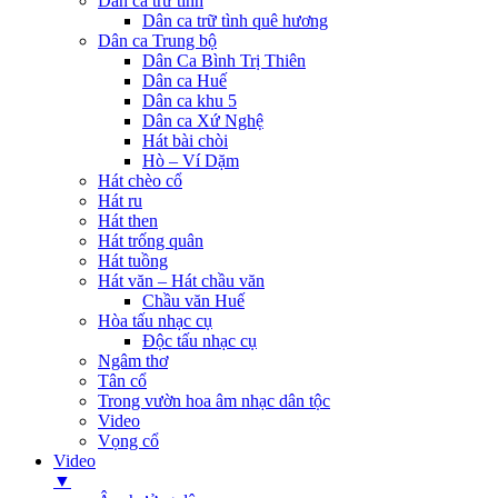
Dân ca trữ tình
Dân ca trữ tình quê hương
Dân ca Trung bộ
Dân Ca Bình Trị Thiên
Dân ca Huế
Dân ca khu 5
Dân ca Xứ Nghệ
Hát bài chòi
Hò – Ví Dặm
Hát chèo cổ
Hát ru
Hát then
Hát trống quân
Hát tuồng
Hát văn – Hát chầu văn
Chầu văn Huế
Hòa tấu nhạc cụ
Độc tấu nhạc cụ
Ngâm thơ
Tân cổ
Trong vườn hoa âm nhạc dân tộc
Video
Vọng cổ
Video
▼