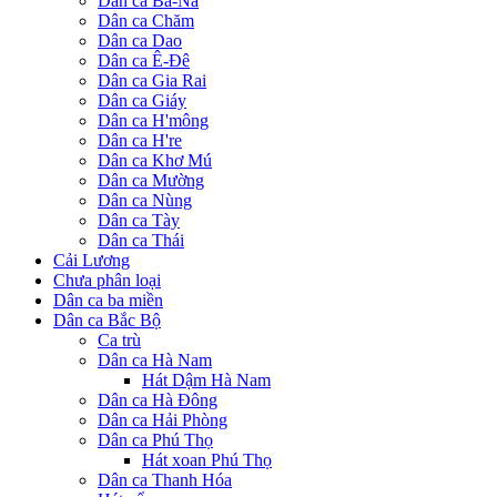
Dân ca Ba-Na
Dân ca Chăm
Dân ca Dao
Dân ca Ê-Đê
Dân ca Gia Rai
Dân ca Giáy
Dân ca H'mông
Dân ca H're
Dân ca Khơ Mú
Dân ca Mường
Dân ca Nùng
Dân ca Tày
Dân ca Thái
Cải Lương
Chưa phân loại
Dân ca ba miền
Dân ca Bắc Bộ
Ca trù
Dân ca Hà Nam
Hát Dậm Hà Nam
Dân ca Hà Đông
Dân ca Hải Phòng
Dân ca Phú Thọ
Hát xoan Phú Thọ
Dân ca Thanh Hóa