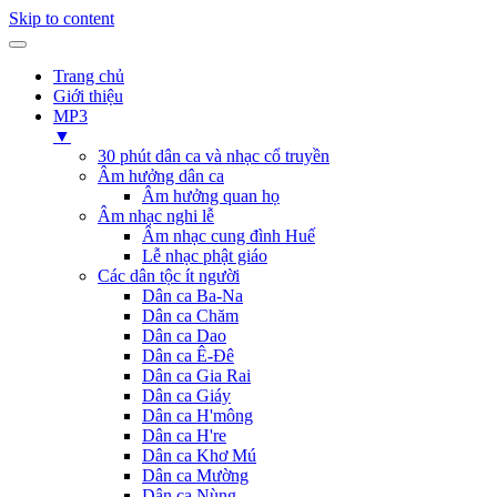
Skip to content
Trang chủ
Giới thiệu
MP3
▼
30 phút dân ca và nhạc cổ truyền
Âm hưởng dân ca
Âm hưởng quan họ
Âm nhạc nghi lễ
Âm nhạc cung đình Huế
Lễ nhạc phật giáo
Các dân tộc ít người
Dân ca Ba-Na
Dân ca Chăm
Dân ca Dao
Dân ca Ê-Đê
Dân ca Gia Rai
Dân ca Giáy
Dân ca H'mông
Dân ca H're
Dân ca Khơ Mú
Dân ca Mường
Dân ca Nùng