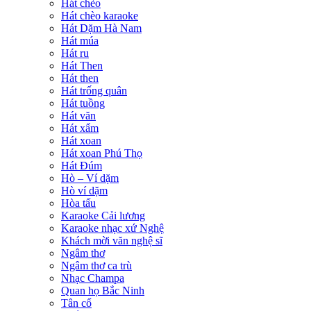
Hát chèo
Hát chèo karaoke
Hát Dặm Hà Nam
Hát múa
Hát ru
Hát Then
Hát then
Hát trống quân
Hát tuồng
Hát văn
Hát xẩm
Hát xoan
Hát xoan Phú Thọ
Hát Đúm
Hò – Ví dặm
Hò ví dặm
Hòa tấu
Karaoke Cải lương
Karaoke nhạc xứ Nghệ
Khách mời văn nghệ sĩ
Ngâm thơ
Ngâm thơ ca trù
Nhạc Champa
Quan họ Bắc Ninh
Tân cổ