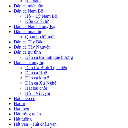
Hát xẩm
Dân ca miền tây
Dân ca Nam Bộ
Hò – Lý Nam Bộ
Đờn ca tài tử
Dân ca Nam Trung Bộ
Dân ca quan họ
Quan họ lời mới
Dân ca Tây Bắc
Dân ca Tây Nguyên
Dân ca trữ tình
Dân ca trữ tình quê hương
Dân ca Trung bộ
Dân Ca Bình Trị Thiên
Dân ca Huế
Dân ca khu 5
Dân ca Xứ Nghệ
Hát bài chòi
Hò – Ví Dặm
Hát chèo cổ
Hát ru
Hát then
Hát trống quân
Hát tuồng
Hát văn – Hát chầu văn