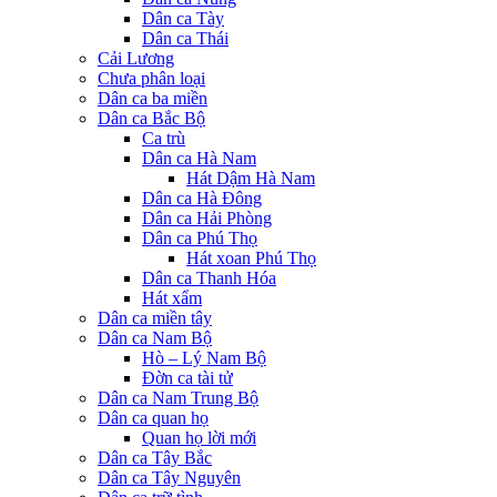
Dân ca Tày
Dân ca Thái
Cải Lương
Chưa phân loại
Dân ca ba miền
Dân ca Bắc Bộ
Ca trù
Dân ca Hà Nam
Hát Dậm Hà Nam
Dân ca Hà Đông
Dân ca Hải Phòng
Dân ca Phú Thọ
Hát xoan Phú Thọ
Dân ca Thanh Hóa
Hát xẩm
Dân ca miền tây
Dân ca Nam Bộ
Hò – Lý Nam Bộ
Đờn ca tài tử
Dân ca Nam Trung Bộ
Dân ca quan họ
Quan họ lời mới
Dân ca Tây Bắc
Dân ca Tây Nguyên