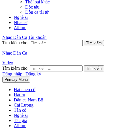
Thể loại khác
Độc tấu
Đờn ca tài tử
Nghệ sĩ
Nhạc sĩ
Album
Nhạc Dân Ca
Tài khoản
Tìm kiếm cho:
Nhạc Dân Ca
Video
Tìm kiếm cho:
Đăng nhập
|
Đăng ký
Primary Menu
Hát chèo cổ
Hát ru
Dân ca Nam Bộ
Cải Lương
Tân cổ
Nghệ sĩ
Tác giả
Album