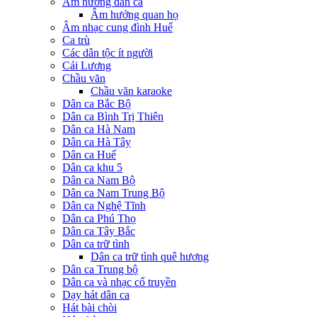
Âm hưởng dân ca
Âm hưởng quan họ
Âm nhạc cung đình Huế
Ca trù
Các dân tộc ít người
Cải Lương
Chầu văn
Chầu văn karaoke
Dân ca Bắc Bộ
Dân ca Bình Trị Thiên
Dân ca Hà Nam
Dân ca Hà Tây
Dân ca Huế
Dân ca khu 5
Dân ca Nam Bộ
Dân ca Nam Trung Bộ
Dân ca Nghệ Tĩnh
Dân ca Phú Thọ
Dân ca Tây Bắc
Dân ca trữ tình
Dân ca trữ tình quê hương
Dân ca Trung bộ
Dân ca và nhạc cổ truyền
Dạy hát dân ca
Hát bài chòi