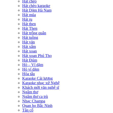
Hát chèo
Hát chèo karaoke
Hát Dặm Hà Nam
Hát múa
Hát ru
Hát then
Hát Then
Hát trống quân
Hát tuồng
Hát văn
Hát xẩm
Hát xoan
Hát xoan Phú Thọ
Hát Đúm
Hò – Ví dặm
Hò ví dặm
Hòa tấu
Karaoke Cải lương
Karaoke nhạc xứ Nghệ
Khách mời văn nghệ sĩ
Ngâm thơ
Ngâm thơ ca trù
Nhạc Champa
Quan họ Bắc Ninh
Tân cổ