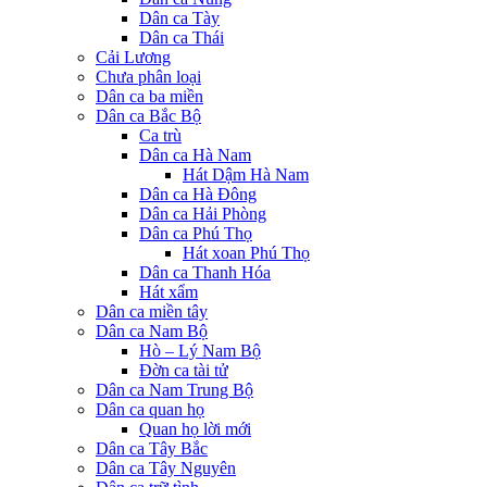
Dân ca Tày
Dân ca Thái
Cải Lương
Chưa phân loại
Dân ca ba miền
Dân ca Bắc Bộ
Ca trù
Dân ca Hà Nam
Hát Dậm Hà Nam
Dân ca Hà Đông
Dân ca Hải Phòng
Dân ca Phú Thọ
Hát xoan Phú Thọ
Dân ca Thanh Hóa
Hát xẩm
Dân ca miền tây
Dân ca Nam Bộ
Hò – Lý Nam Bộ
Đờn ca tài tử
Dân ca Nam Trung Bộ
Dân ca quan họ
Quan họ lời mới
Dân ca Tây Bắc
Dân ca Tây Nguyên