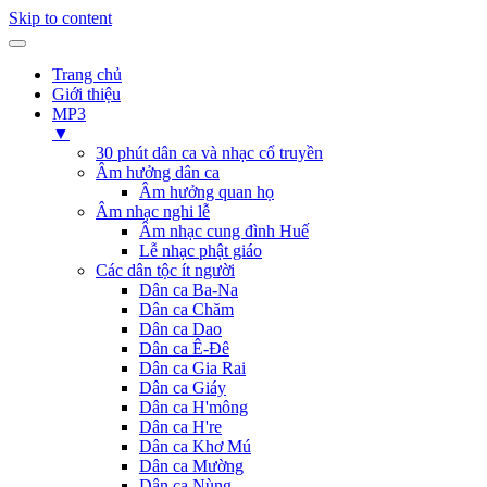
Skip to content
Trang chủ
Giới thiệu
MP3
▼
30 phút dân ca và nhạc cổ truyền
Âm hưởng dân ca
Âm hưởng quan họ
Âm nhạc nghi lễ
Âm nhạc cung đình Huế
Lễ nhạc phật giáo
Các dân tộc ít người
Dân ca Ba-Na
Dân ca Chăm
Dân ca Dao
Dân ca Ê-Đê
Dân ca Gia Rai
Dân ca Giáy
Dân ca H'mông
Dân ca H're
Dân ca Khơ Mú
Dân ca Mường
Dân ca Nùng