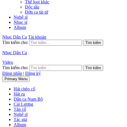
Thể loại khác
Độc tấu
Đờn ca tài tử
Nghệ sĩ
Nhạc sĩ
Album
Nhạc Dân Ca
Tài khoản
Tìm kiếm cho:
Nhạc Dân Ca
Video
Tìm kiếm cho:
Đăng nhập
|
Đăng ký
Primary Menu
Hát chèo cổ
Hát ru
Dân ca Nam Bộ
Cải Lương
Tân cổ
Nghệ sĩ
Tác giả
Album