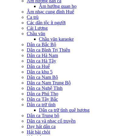
Âm hưởng dân ca
Âm hưởng quan họ
Âm nhạc cung đình Huế
Ca trù
Các dân tộc ít người
Cải Lương
Chầu văn
Chầu văn karaoke
Dân ca Bắc Bộ
Dân ca Bình Trị Thiên
Dân ca Hà Nam
Dân ca Hà Tây
Dân ca Huế
Dân ca khu 5
Dân ca Nam Bộ
Dân ca Nam Trung Bộ
Dân ca Nghệ Tĩnh
Dân ca Phú Thọ
Dân ca Tây Bắc
Dân ca trữ tình
Dân ca trữ tình quê hương
Dân ca Trung bộ
Dân ca và nhạc cổ truyền
Dạy hát dân ca
Hát bài chòi