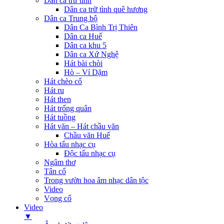
Dân ca trữ tình
Dân ca trữ tình quê hương
Dân ca Trung bộ
Dân Ca Bình Trị Thiên
Dân ca Huế
Dân ca khu 5
Dân ca Xứ Nghệ
Hát bài chòi
Hò – Ví Dặm
Hát chèo cổ
Hát ru
Hát then
Hát trống quân
Hát tuồng
Hát văn – Hát chầu văn
Chầu văn Huế
Hòa tấu nhạc cụ
Độc tấu nhạc cụ
Ngâm thơ
Tân cổ
Trong vườn hoa âm nhạc dân tộc
Video
Vọng cổ
Video
▼