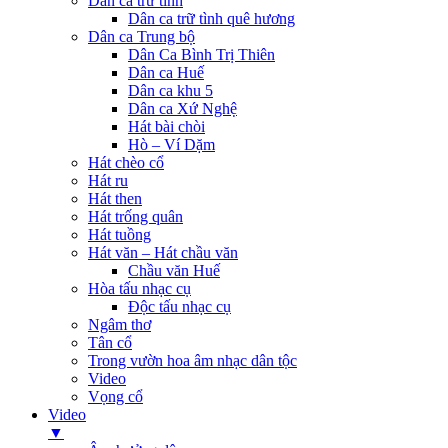
Dân ca trữ tình
Dân ca trữ tình quê hương
Dân ca Trung bộ
Dân Ca Bình Trị Thiên
Dân ca Huế
Dân ca khu 5
Dân ca Xứ Nghệ
Hát bài chòi
Hò – Ví Dặm
Hát chèo cổ
Hát ru
Hát then
Hát trống quân
Hát tuồng
Hát văn – Hát chầu văn
Chầu văn Huế
Hòa tấu nhạc cụ
Độc tấu nhạc cụ
Ngâm thơ
Tân cổ
Trong vườn hoa âm nhạc dân tộc
Video
Vọng cổ
Video
▼