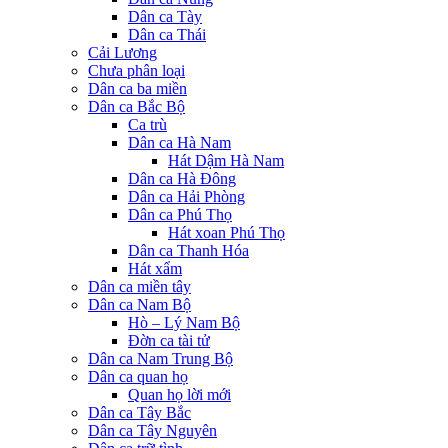
Dân ca Tày
Dân ca Thái
Cải Lương
Chưa phân loại
Dân ca ba miền
Dân ca Bắc Bộ
Ca trù
Dân ca Hà Nam
Hát Dậm Hà Nam
Dân ca Hà Đông
Dân ca Hải Phòng
Dân ca Phú Thọ
Hát xoan Phú Thọ
Dân ca Thanh Hóa
Hát xẩm
Dân ca miền tây
Dân ca Nam Bộ
Hò – Lý Nam Bộ
Đờn ca tài tử
Dân ca Nam Trung Bộ
Dân ca quan họ
Quan họ lời mới
Dân ca Tây Bắc
Dân ca Tây Nguyên