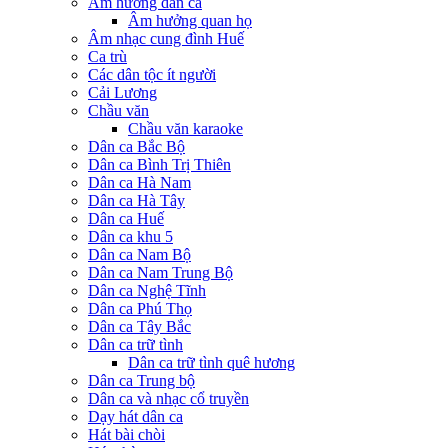
Âm hưởng dân ca
Âm hưởng quan họ
Âm nhạc cung đình Huế
Ca trù
Các dân tộc ít người
Cải Lương
Chầu văn
Chầu văn karaoke
Dân ca Bắc Bộ
Dân ca Bình Trị Thiên
Dân ca Hà Nam
Dân ca Hà Tây
Dân ca Huế
Dân ca khu 5
Dân ca Nam Bộ
Dân ca Nam Trung Bộ
Dân ca Nghệ Tĩnh
Dân ca Phú Thọ
Dân ca Tây Bắc
Dân ca trữ tình
Dân ca trữ tình quê hương
Dân ca Trung bộ
Dân ca và nhạc cổ truyền
Dạy hát dân ca
Hát bài chòi