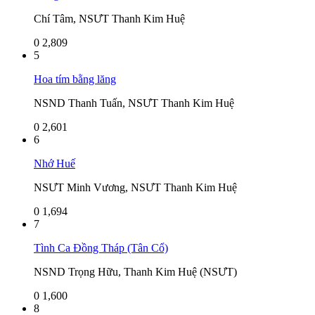
Chí Tâm, NSƯT Thanh Kim Huệ
0
2,809
5
Hoa tím bằng lăng
NSND Thanh Tuấn, NSƯT Thanh Kim Huệ
0
2,601
6
Nhớ Huế
NSƯT Minh Vương, NSƯT Thanh Kim Huệ
0
1,694
7
Tình Ca Đồng Tháp (Tân Cổ)
NSND Trọng Hữu, Thanh Kim Huệ (NSƯT)
0
1,600
8