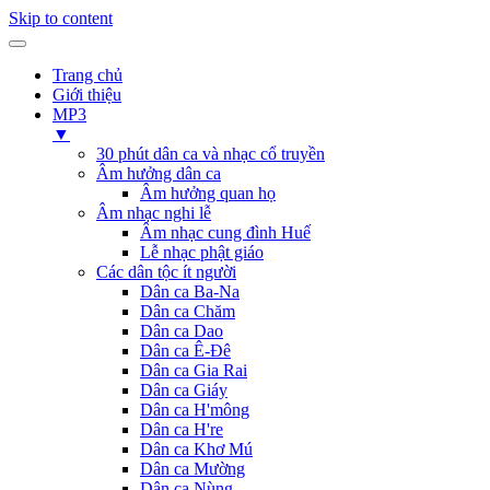
Skip to content
Trang chủ
Giới thiệu
MP3
▼
30 phút dân ca và nhạc cổ truyền
Âm hưởng dân ca
Âm hưởng quan họ
Âm nhạc nghi lễ
Âm nhạc cung đình Huế
Lễ nhạc phật giáo
Các dân tộc ít người
Dân ca Ba-Na
Dân ca Chăm
Dân ca Dao
Dân ca Ê-Đê
Dân ca Gia Rai
Dân ca Giáy
Dân ca H'mông
Dân ca H're
Dân ca Khơ Mú
Dân ca Mường
Dân ca Nùng