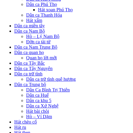
Dân ca Phú Thọ
Hát xoan Phú Thọ
Dân ca Thanh Hóa
Hát xẩm
Dân ca miền tây
Dân ca Nam Bộ
Hò – Lý Nam Bộ
Đờn ca tài tử
Dân ca Nam Trung Bộ
Dân ca quan họ
Quan họ lời mới
Dân ca Tây Bắc
Dân ca Tây Nguyên
Dân ca trữ tình
Dân ca trữ tình quê hương
Dân ca Trung bộ
Dân Ca Bình Trị Thiên
Dân ca Huế
Dân ca khu 5
Dân ca Xứ Nghệ
Hát bài chòi
Hò – Ví Dặm
Hát chèo cổ
Hát ru
Hát then