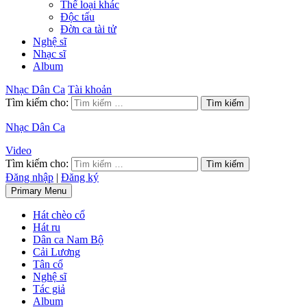
Thể loại khác
Độc tấu
Đờn ca tài tử
Nghệ sĩ
Nhạc sĩ
Album
Nhạc Dân Ca
Tài khoản
Tìm kiếm cho:
Nhạc Dân Ca
Video
Tìm kiếm cho:
Đăng nhập
|
Đăng ký
Primary Menu
Hát chèo cổ
Hát ru
Dân ca Nam Bộ
Cải Lương
Tân cổ
Nghệ sĩ
Tác giả
Album