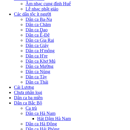
Âm nhạc cung đình Huế
Lễ nhạc phật giáo
Các dân tộc ít người
Dân ca Ba-Na
Dân ca Chăm
Dân ca Dao
Dân ca Ê-Đê
Dân ca Gia Rai
Dân ca Giáy
Dân ca H'mông
Dân ca H're
Dân ca Khơ Mú
Dân ca Mường
Dân ca Nùng
Dân ca Tày
Dân ca Thái
Cải Lương
Chưa phân loại
Dân ca ba miền
Dân ca Bắc Bộ
Ca trù
Dân ca Hà Nam
Hát Dậm Hà Nam
Dân ca Hà Đông
Dân ca Hải Phòng