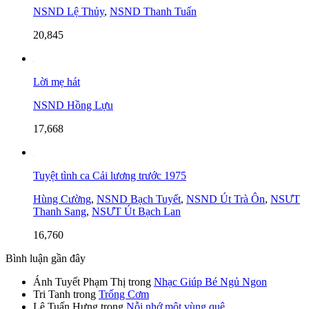
NSND Lệ Thủy
,
NSND Thanh Tuấn
20,845
Lời mẹ hát
NSND Hồng Lựu
17,668
Tuyệt tình ca Cải lương trước 1975
Hùng Cường
,
NSND Bạch Tuyết
,
NSND Út Trà Ôn
,
NSƯT
Thanh Sang
,
NSƯT Út Bạch Lan
16,760
Bình luận gần đây
Ánh Tuyết Phạm Thị
trong
Nhạc Giúp Bé Ngủ Ngon
Tri Tanh
trong
Trống Cơm
Lê Tuấn Hưng
trong
Nỗi nhớ một vùng quê