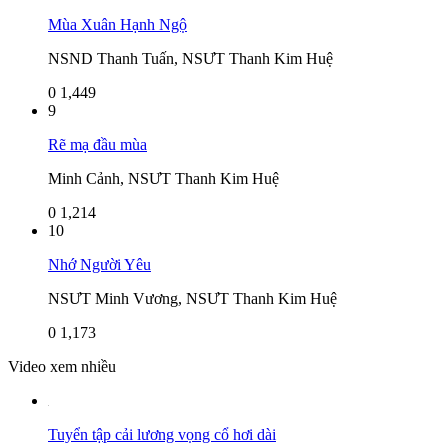
Mùa Xuân Hạnh Ngộ
NSND Thanh Tuấn, NSƯT Thanh Kim Huệ
0
1,449
9
Rẽ mạ đầu mùa
Minh Cảnh, NSƯT Thanh Kim Huệ
0
1,214
10
Nhớ Người Yêu
NSƯT Minh Vương, NSƯT Thanh Kim Huệ
0
1,173
Video xem nhiều
Tuyển tập cải lương vọng cổ hơi dài