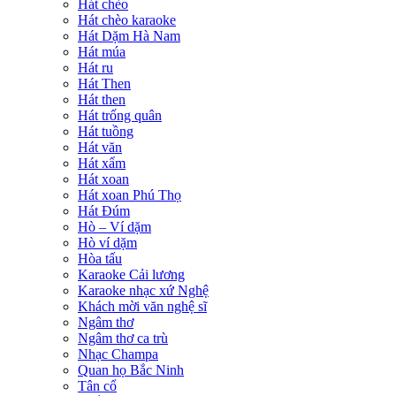
Hát chèo
Hát chèo karaoke
Hát Dặm Hà Nam
Hát múa
Hát ru
Hát Then
Hát then
Hát trống quân
Hát tuồng
Hát văn
Hát xẩm
Hát xoan
Hát xoan Phú Thọ
Hát Đúm
Hò – Ví dặm
Hò ví dặm
Hòa tấu
Karaoke Cải lương
Karaoke nhạc xứ Nghệ
Khách mời văn nghệ sĩ
Ngâm thơ
Ngâm thơ ca trù
Nhạc Champa
Quan họ Bắc Ninh
Tân cổ