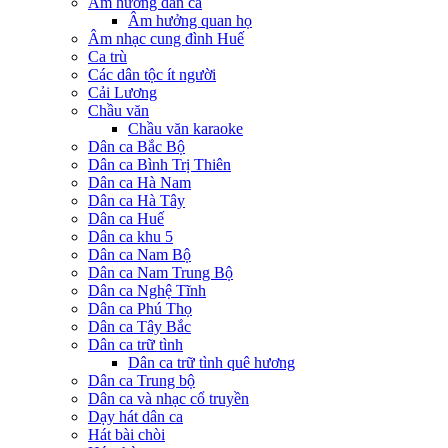
Âm hưởng dân ca
Âm hưởng quan họ
Âm nhạc cung đình Huế
Ca trù
Các dân tộc ít người
Cải Lương
Chầu văn
Chầu văn karaoke
Dân ca Bắc Bộ
Dân ca Bình Trị Thiên
Dân ca Hà Nam
Dân ca Hà Tây
Dân ca Huế
Dân ca khu 5
Dân ca Nam Bộ
Dân ca Nam Trung Bộ
Dân ca Nghệ Tĩnh
Dân ca Phú Thọ
Dân ca Tây Bắc
Dân ca trữ tình
Dân ca trữ tình quê hương
Dân ca Trung bộ
Dân ca và nhạc cổ truyền
Dạy hát dân ca
Hát bài chòi