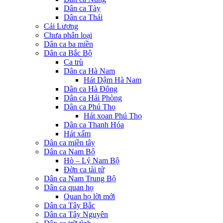
Dân ca Tày
Dân ca Thái
Cải Lương
Chưa phân loại
Dân ca ba miền
Dân ca Bắc Bộ
Ca trù
Dân ca Hà Nam
Hát Dậm Hà Nam
Dân ca Hà Đông
Dân ca Hải Phòng
Dân ca Phú Thọ
Hát xoan Phú Thọ
Dân ca Thanh Hóa
Hát xẩm
Dân ca miền tây
Dân ca Nam Bộ
Hò – Lý Nam Bộ
Đờn ca tài tử
Dân ca Nam Trung Bộ
Dân ca quan họ
Quan họ lời mới
Dân ca Tây Bắc
Dân ca Tây Nguyên