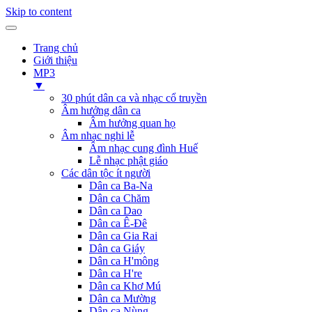
Skip to content
Trang chủ
Giới thiệu
MP3
▼
30 phút dân ca và nhạc cổ truyền
Âm hưởng dân ca
Âm hưởng quan họ
Âm nhạc nghi lễ
Âm nhạc cung đình Huế
Lễ nhạc phật giáo
Các dân tộc ít người
Dân ca Ba-Na
Dân ca Chăm
Dân ca Dao
Dân ca Ê-Đê
Dân ca Gia Rai
Dân ca Giáy
Dân ca H'mông
Dân ca H're
Dân ca Khơ Mú
Dân ca Mường
Dân ca Nùng