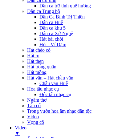
Dân ca trữ tình
Dân ca trữ tình quê hương
Dân ca Trung bộ
Dân Ca Bình Trị Thiên
Dân ca Huế
Dân ca khu 5
Dân ca Xứ Nghệ
Hát bài chòi
Hò – Ví Dặm
Hát chèo cổ
Hát ru
Hát then
Hát trống quân
Hát tuồng
Hát văn – Hát chầu văn
Chầu văn Huế
Hòa tấu nhạc cụ
Độc tấu nhạc cụ
Ngâm thơ
Tân cổ
Trong vườn hoa âm nhạc dân tộc
Video
Vọng cổ
Video
▼