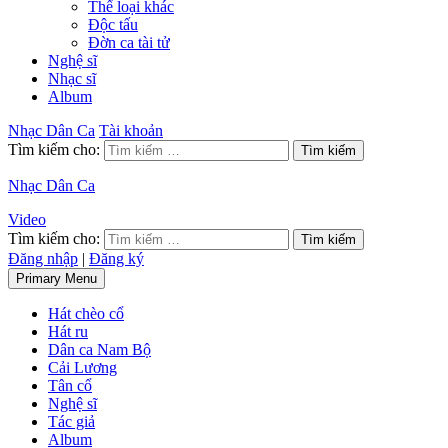
Thể loại khác
Độc tấu
Đờn ca tài tử
Nghệ sĩ
Nhạc sĩ
Album
Nhạc Dân Ca
Tài khoản
Tìm kiếm cho:
Nhạc Dân Ca
Video
Tìm kiếm cho:
Đăng nhập
|
Đăng ký
Primary Menu
Hát chèo cổ
Hát ru
Dân ca Nam Bộ
Cải Lương
Tân cổ
Nghệ sĩ
Tác giả
Album