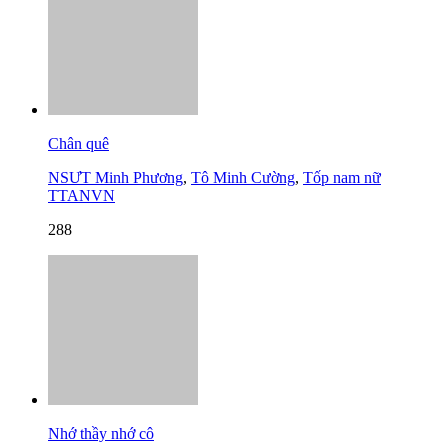
Chân quê
NSƯT Minh Phương
,
Tô Minh Cường
,
Tốp nam nữ
TTANVN
288
Nhớ thầy nhớ cô