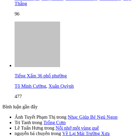
Thắng
96
Tiếng Xẩm 36 phố phường
Tô Minh Cường
,
Xuân Quỳnh
477
Bình luận gần đây
Ánh Tuyết Phạm Thị
trong
Nhạc Giúp Bé Ngủ Ngon
Tri Tanh
trong
Trống Cơm
Lê Tuấn Hưng
trong
Nỗi nhớ một vùng quê
nguyễn bá chuyên
trong
Về Lại Mái Trường Xưa