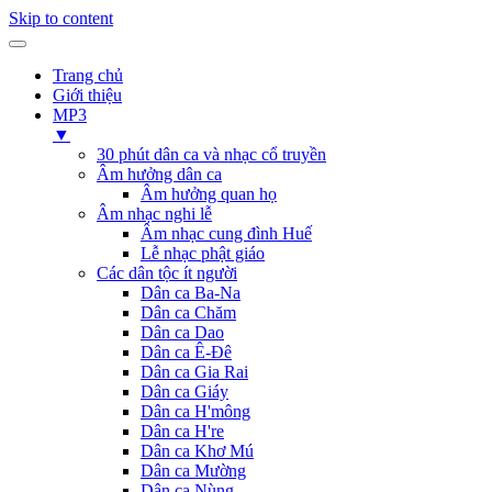
Skip to content
Trang chủ
Giới thiệu
MP3
▼
30 phút dân ca và nhạc cổ truyền
Âm hưởng dân ca
Âm hưởng quan họ
Âm nhạc nghi lễ
Âm nhạc cung đình Huế
Lễ nhạc phật giáo
Các dân tộc ít người
Dân ca Ba-Na
Dân ca Chăm
Dân ca Dao
Dân ca Ê-Đê
Dân ca Gia Rai
Dân ca Giáy
Dân ca H'mông
Dân ca H're
Dân ca Khơ Mú
Dân ca Mường
Dân ca Nùng