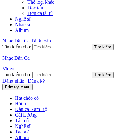
Thể loại khác
Độc tấu
Đờn ca tài tử
Nghệ sĩ
Nhạc sĩ
Album
Nhạc Dân Ca
Tài khoản
Tìm kiếm cho:
Nhạc Dân Ca
Video
Tìm kiếm cho:
Đăng nhập
|
Đăng ký
Primary Menu
Hát chèo cổ
Hát ru
Dân ca Nam Bộ
Cải Lương
Tân cổ
Nghệ sĩ
Tác giả
Album