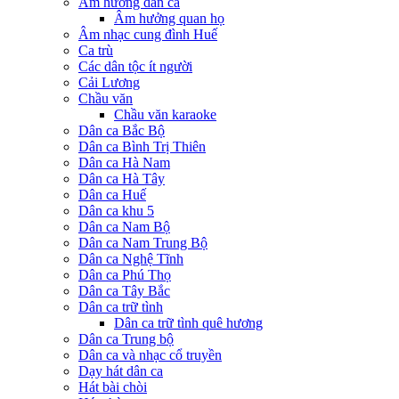
Âm hưởng dân ca
Âm hưởng quan họ
Âm nhạc cung đình Huế
Ca trù
Các dân tộc ít người
Cải Lương
Chầu văn
Chầu văn karaoke
Dân ca Bắc Bộ
Dân ca Bình Trị Thiên
Dân ca Hà Nam
Dân ca Hà Tây
Dân ca Huế
Dân ca khu 5
Dân ca Nam Bộ
Dân ca Nam Trung Bộ
Dân ca Nghệ Tĩnh
Dân ca Phú Thọ
Dân ca Tây Bắc
Dân ca trữ tình
Dân ca trữ tình quê hương
Dân ca Trung bộ
Dân ca và nhạc cổ truyền
Dạy hát dân ca
Hát bài chòi