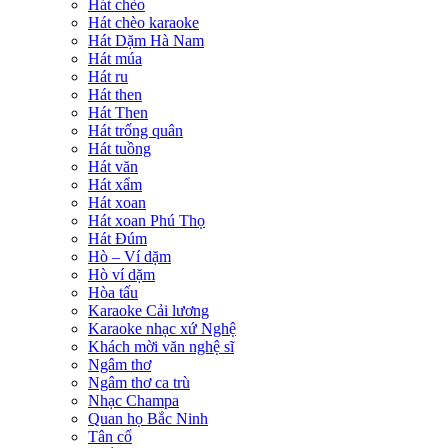
Hát chèo
Hát chèo karaoke
Hát Dặm Hà Nam
Hát múa
Hát ru
Hát then
Hát Then
Hát trống quân
Hát tuồng
Hát văn
Hát xẩm
Hát xoan
Hát xoan Phú Thọ
Hát Đúm
Hò – Ví dặm
Hò ví dặm
Hòa tấu
Karaoke Cải lương
Karaoke nhạc xứ Nghệ
Khách mời văn nghệ sĩ
Ngâm thơ
Ngâm thơ ca trù
Nhạc Champa
Quan họ Bắc Ninh
Tân cổ