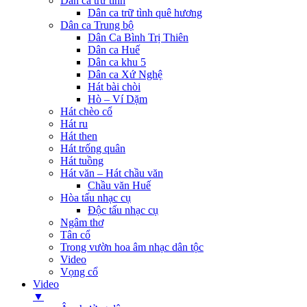
Dân ca trữ tình
Dân ca trữ tình quê hương
Dân ca Trung bộ
Dân Ca Bình Trị Thiên
Dân ca Huế
Dân ca khu 5
Dân ca Xứ Nghệ
Hát bài chòi
Hò – Ví Dặm
Hát chèo cổ
Hát ru
Hát then
Hát trống quân
Hát tuồng
Hát văn – Hát chầu văn
Chầu văn Huế
Hòa tấu nhạc cụ
Độc tấu nhạc cụ
Ngâm thơ
Tân cổ
Trong vườn hoa âm nhạc dân tộc
Video
Vọng cổ
Video
▼