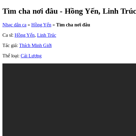
Tìm cha nơi đâu - Hồng Yến, Linh Trú
Nhạc dân ca
»
Hồng Yến
»
Tìm cha nơi đâu
Ca sĩ:
Hồng Yến
,
Linh Trúc
Tác giả:
Thích Minh Giới
Thể loại:
Cải Lương