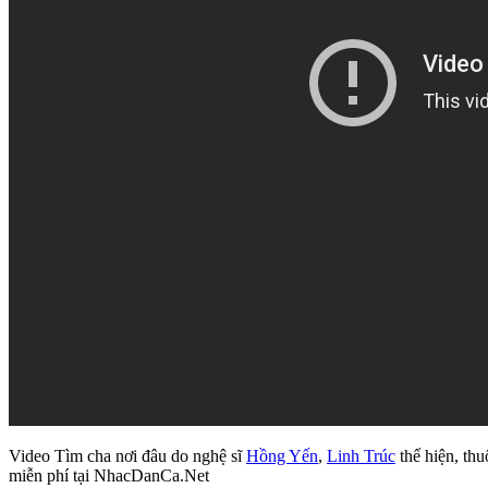
Video Tìm cha nơi đâu do nghệ sĩ
Hồng Yến
,
Linh Trúc
thể hiện, thu
miễn phí tại NhacDanCa.Net