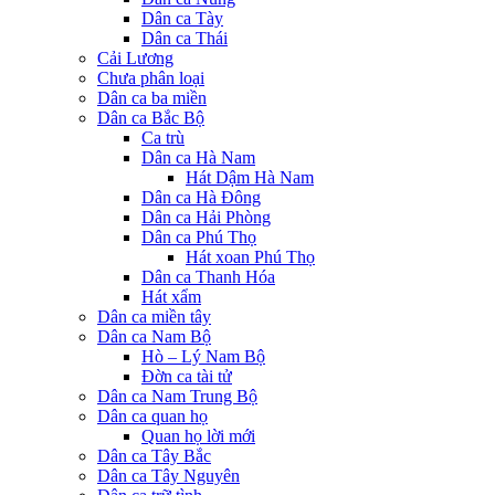
Dân ca Tày
Dân ca Thái
Cải Lương
Chưa phân loại
Dân ca ba miền
Dân ca Bắc Bộ
Ca trù
Dân ca Hà Nam
Hát Dậm Hà Nam
Dân ca Hà Đông
Dân ca Hải Phòng
Dân ca Phú Thọ
Hát xoan Phú Thọ
Dân ca Thanh Hóa
Hát xẩm
Dân ca miền tây
Dân ca Nam Bộ
Hò – Lý Nam Bộ
Đờn ca tài tử
Dân ca Nam Trung Bộ
Dân ca quan họ
Quan họ lời mới
Dân ca Tây Bắc
Dân ca Tây Nguyên