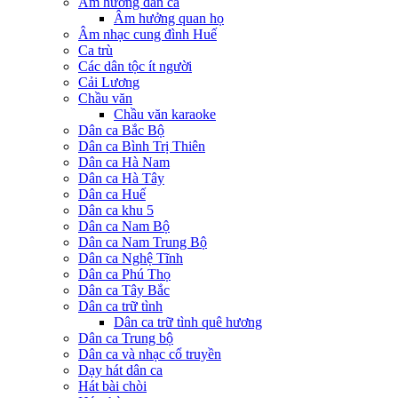
Âm hưởng dân ca
Âm hưởng quan họ
Âm nhạc cung đình Huế
Ca trù
Các dân tộc ít người
Cải Lương
Chầu văn
Chầu văn karaoke
Dân ca Bắc Bộ
Dân ca Bình Trị Thiên
Dân ca Hà Nam
Dân ca Hà Tây
Dân ca Huế
Dân ca khu 5
Dân ca Nam Bộ
Dân ca Nam Trung Bộ
Dân ca Nghệ Tĩnh
Dân ca Phú Thọ
Dân ca Tây Bắc
Dân ca trữ tình
Dân ca trữ tình quê hương
Dân ca Trung bộ
Dân ca và nhạc cổ truyền
Dạy hát dân ca
Hát bài chòi