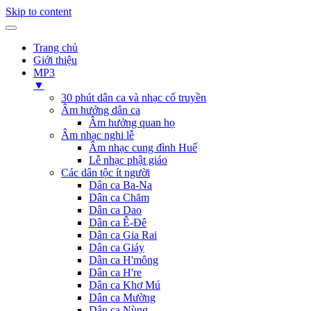
Skip to content
Trang chủ
Giới thiệu
MP3
▼
30 phút dân ca và nhạc cổ truyền
Âm hưởng dân ca
Âm hưởng quan họ
Âm nhạc nghi lễ
Âm nhạc cung đình Huế
Lễ nhạc phật giáo
Các dân tộc ít người
Dân ca Ba-Na
Dân ca Chăm
Dân ca Dao
Dân ca Ê-Đê
Dân ca Gia Rai
Dân ca Giáy
Dân ca H'mông
Dân ca H're
Dân ca Khơ Mú
Dân ca Mường
Dân ca Nùng