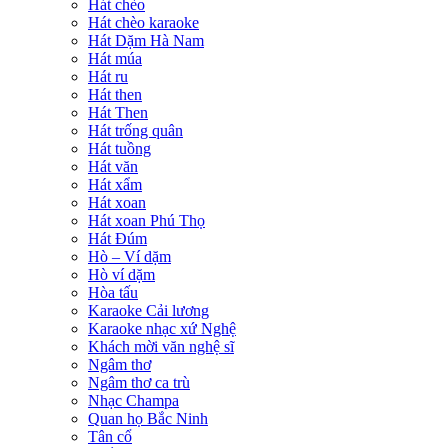
Hát chèo
Hát chèo karaoke
Hát Dặm Hà Nam
Hát múa
Hát ru
Hát then
Hát Then
Hát trống quân
Hát tuồng
Hát văn
Hát xẩm
Hát xoan
Hát xoan Phú Thọ
Hát Đúm
Hò – Ví dặm
Hò ví dặm
Hòa tấu
Karaoke Cải lương
Karaoke nhạc xứ Nghệ
Khách mời văn nghệ sĩ
Ngâm thơ
Ngâm thơ ca trù
Nhạc Champa
Quan họ Bắc Ninh
Tân cổ