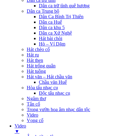
Dân ca trữ tình
Dân ca trữ tình quê hương
Dân ca Trung bộ
Dân Ca Bình Trị Thiên
Dân ca Huế
Dân ca khu 5
Dân ca Xứ Nghệ
Hát bài chòi
Hò – Ví Dặm
Hát chèo cổ
Hát ru
Hát then
Hát trống quân
Hát tuồng
Hát văn – Hát chầu văn
Chầu văn Huế
Hòa tấu nhạc cụ
Độc tấu nhạc cụ
Ngâm thơ
Tân cổ
Trong vườn hoa âm nhạc dân tộc
Video
Vọng cổ
Video
▼