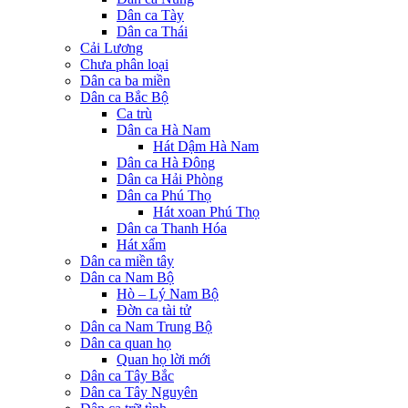
Dân ca Tày
Dân ca Thái
Cải Lương
Chưa phân loại
Dân ca ba miền
Dân ca Bắc Bộ
Ca trù
Dân ca Hà Nam
Hát Dậm Hà Nam
Dân ca Hà Đông
Dân ca Hải Phòng
Dân ca Phú Thọ
Hát xoan Phú Thọ
Dân ca Thanh Hóa
Hát xẩm
Dân ca miền tây
Dân ca Nam Bộ
Hò – Lý Nam Bộ
Đờn ca tài tử
Dân ca Nam Trung Bộ
Dân ca quan họ
Quan họ lời mới
Dân ca Tây Bắc
Dân ca Tây Nguyên