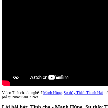
Video Tình cha do nghệ sĩ
Mạnh Hùng
,
Sư thầy Thích Thanh Hải
thể
phí tại NhacDanCa.Net
Lời bài hát: Tình cha - Mạnh Hùng, Sư thầy 