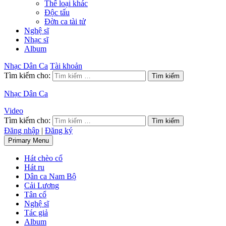
Thể loại khác
Độc tấu
Đờn ca tài tử
Nghệ sĩ
Nhạc sĩ
Album
Nhạc Dân Ca
Tài khoản
Tìm kiếm cho:
Nhạc Dân Ca
Video
Tìm kiếm cho:
Đăng nhập
|
Đăng ký
Primary Menu
Hát chèo cổ
Hát ru
Dân ca Nam Bộ
Cải Lương
Tân cổ
Nghệ sĩ
Tác giả
Album