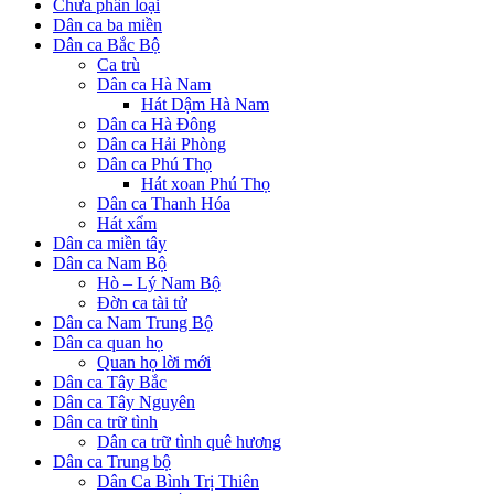
Chưa phân loại
Dân ca ba miền
Dân ca Bắc Bộ
Ca trù
Dân ca Hà Nam
Hát Dậm Hà Nam
Dân ca Hà Đông
Dân ca Hải Phòng
Dân ca Phú Thọ
Hát xoan Phú Thọ
Dân ca Thanh Hóa
Hát xẩm
Dân ca miền tây
Dân ca Nam Bộ
Hò – Lý Nam Bộ
Đờn ca tài tử
Dân ca Nam Trung Bộ
Dân ca quan họ
Quan họ lời mới
Dân ca Tây Bắc
Dân ca Tây Nguyên
Dân ca trữ tình
Dân ca trữ tình quê hương
Dân ca Trung bộ
Dân Ca Bình Trị Thiên