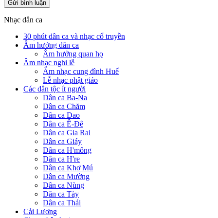
Nhạc dân ca
30 phút dân ca và nhạc cổ truyền
Âm hưởng dân ca
Âm hưởng quan họ
Âm nhạc nghi lễ
Âm nhạc cung đình Huế
Lễ nhạc phật giáo
Các dân tộc ít người
Dân ca Ba-Na
Dân ca Chăm
Dân ca Dao
Dân ca Ê-Đê
Dân ca Gia Rai
Dân ca Giáy
Dân ca H'mông
Dân ca H're
Dân ca Khơ Mú
Dân ca Mường
Dân ca Nùng
Dân ca Tày
Dân ca Thái
Cải Lương