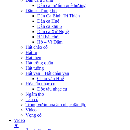
Dân ca trữ tình
Dân ca trữ tình quê hương
Dân ca Trung bộ
Dân Ca Bình Trị Thiên
Dân ca Huế
Dân ca khu 5
Dân ca Xứ Nghệ
Hát bài chòi
Hò – Ví Dặm
Hát chèo cổ
Hát ru
Hát then
Hát trống quân
Hát tuồng
Hát văn – Hát chầu văn
Chầu văn Huế
Hòa tấu nhạc cụ
Độc tấu nhạc cụ
Ngâm thơ
Tân cổ
Trong vườn hoa âm nhạc dân tộc
Video
Vọng cổ
Video
▼