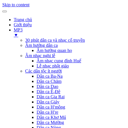
Skip to content
Trang chủ
Giới thiệu
MP3
▼
30 phút dân ca và nhạc cổ truyền
Âm hưởng dân ca
Âm hưởng quan họ
Âm nhạc nghi lễ
Âm nhạc cung đình Huế
Lễ nhạc phật giáo
Các dân tộc ít người
Dân ca Ba-Na
Dân ca Chăm
Dân ca Dao
Dân ca Ê-Đê
Dân ca Gia Rai
Dân ca Giáy
Dân ca H'mông
Dân ca H're
Dân ca Khơ Mú
Dân ca Mường
Dân ca Nùng