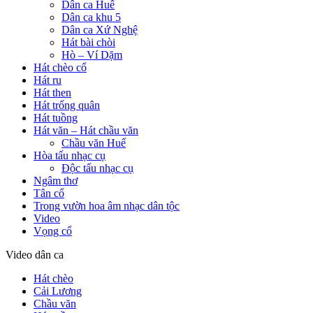
Dân ca Huế
Dân ca khu 5
Dân ca Xứ Nghệ
Hát bài chòi
Hò – Ví Dặm
Hát chèo cổ
Hát ru
Hát then
Hát trống quân
Hát tuồng
Hát văn – Hát chầu văn
Chầu văn Huế
Hòa tấu nhạc cụ
Độc tấu nhạc cụ
Ngâm thơ
Tân cổ
Trong vườn hoa âm nhạc dân tộc
Video
Vọng cổ
Video dân ca
Hát chèo
Cải Lương
Chầu văn