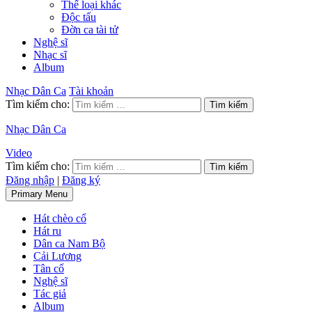
Thể loại khác
Độc tấu
Đờn ca tài tử
Nghệ sĩ
Nhạc sĩ
Album
Nhạc Dân Ca
Tài khoản
Tìm kiếm cho:
Nhạc Dân Ca
Video
Tìm kiếm cho:
Đăng nhập
|
Đăng ký
Primary Menu
Hát chèo cổ
Hát ru
Dân ca Nam Bộ
Cải Lương
Tân cổ
Nghệ sĩ
Tác giả
Album