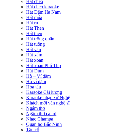
Hát chèo
Hát chèo karaoke
Hát Dặm Hà Nam
Hát múa
Hát ru
Hát Then
Hát then
Hát trống quân
Hát tuồng
Hát văn
Hát xẩm
Hát xoan
Hát xoan Phú Thọ
Hát Đúm
Hò – Ví dặm
Hò ví dặm
Hòa tấu
Karaoke Cải lương
Karaoke nhạc xứ Nghệ
Khách mời văn nghệ sĩ
Ngâm thơ
Ngâm thơ ca trù
Nhạc Champa
Quan họ Bắc Ninh
Tân cổ