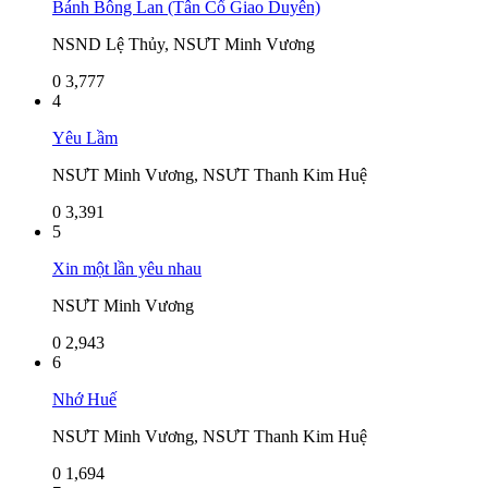
Bánh Bông Lan (Tân Cổ Giao Duyên)
NSND Lệ Thủy, NSƯT Minh Vương
0
3,777
4
Yêu Lầm
NSƯT Minh Vương, NSƯT Thanh Kim Huệ
0
3,391
5
Xin một lần yêu nhau
NSƯT Minh Vương
0
2,943
6
Nhớ Huế
NSƯT Minh Vương, NSƯT Thanh Kim Huệ
0
1,694