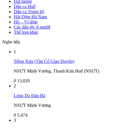
Hát tuồng
Dân ca Huế
Dân ca Trung bộ
Hát Dặm Hà Nam
Hò – Ví dặm
Các dân tộc ít người
Thể loại khác
Nghe tiếp
1
Tiếng Xưa (Tân Cổ Giao Duyên)
NSƯT Minh Vương, Thanh Kim Huệ (NSƯT)
0
13,020
2
Lòng Dạ Đàn Bà
NSƯT Minh Vương
0
5,474
3