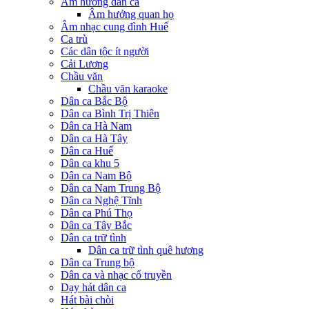
Âm hưởng dân ca
Âm hưởng quan họ
Âm nhạc cung đình Huế
Ca trù
Các dân tộc ít người
Cải Lương
Chầu văn
Chầu văn karaoke
Dân ca Bắc Bộ
Dân ca Bình Trị Thiên
Dân ca Hà Nam
Dân ca Hà Tây
Dân ca Huế
Dân ca khu 5
Dân ca Nam Bộ
Dân ca Nam Trung Bộ
Dân ca Nghệ Tĩnh
Dân ca Phú Thọ
Dân ca Tây Bắc
Dân ca trữ tình
Dân ca trữ tình quê hương
Dân ca Trung bộ
Dân ca và nhạc cổ truyền
Dạy hát dân ca
Hát bài chòi