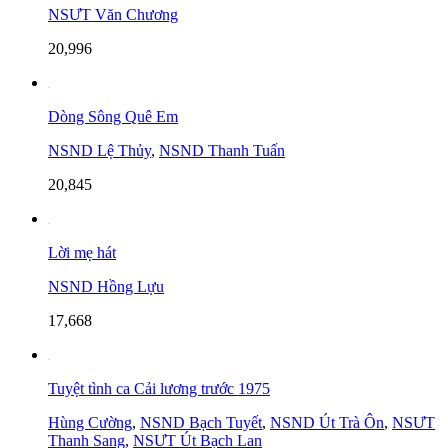
NSƯT Văn Chương
20,996
Dòng Sông Quê Em
NSND Lệ Thủy
,
NSND Thanh Tuấn
20,845
Lời mẹ hát
NSND Hồng Lựu
17,668
Tuyệt tình ca Cải lương trước 1975
Hùng Cường
,
NSND Bạch Tuyết
,
NSND Út Trà Ôn
,
NSƯT
Thanh Sang
,
NSƯT Út Bạch Lan