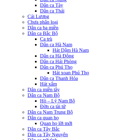
Dân ca Tày
Dân ca Thái
Cải Lương
Chưa phân loại
Dân ca ba miền
Dân ca Bắc Bộ
Ca trù
Dân ca Hà Nam
Hát Dậm Hà Nam
Dân ca Hà Đông
Dân ca Hải Phòng
Dân ca Phú Thọ
Hát xoan Phú Thọ
Dân ca Thanh Hóa
Hát xẩm
Dân ca miền tây
Dân ca Nam Bộ
Hò – Lý Nam Bộ
Đờn ca tài tử
Dân ca Nam Trung Bộ
Dân ca quan họ
Quan họ lời mới
Dân ca Tây Bắc
Dân ca Tây Nguyên