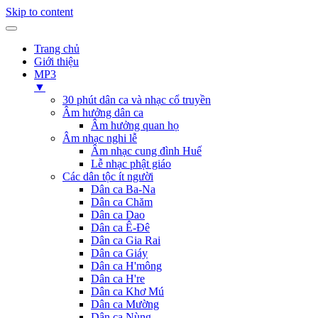
Skip to content
Trang chủ
Giới thiệu
MP3
▼
30 phút dân ca và nhạc cổ truyền
Âm hưởng dân ca
Âm hưởng quan họ
Âm nhạc nghi lễ
Âm nhạc cung đình Huế
Lễ nhạc phật giáo
Các dân tộc ít người
Dân ca Ba-Na
Dân ca Chăm
Dân ca Dao
Dân ca Ê-Đê
Dân ca Gia Rai
Dân ca Giáy
Dân ca H'mông
Dân ca H're
Dân ca Khơ Mú
Dân ca Mường
Dân ca Nùng