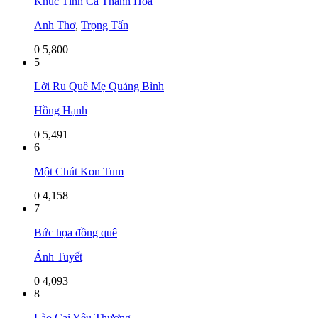
Khúc Tình Ca Thanh Hóa
Anh Thơ
,
Trọng Tấn
0
5,800
5
Lời Ru Quê Mẹ Quảng Bình
Hồng Hạnh
0
5,491
6
Một Chút Kon Tum
0
4,158
7
Bức họa đồng quê
Ánh Tuyết
0
4,093
8
Lào Cai Yêu Thương