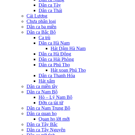
Dân ca Tày
Dân ca Thái
Cải Lương
Chưa phân loại
Dân ca ba miền
Dân ca Bắc Bộ
Ca trù
Dân ca Hà Nam
Hát Dậm Hà Nam
Dân ca Hà Đông
Dân ca Hải Phòng
Dân ca Phú Thọ
Hát xoan Phú Thọ
Dân ca Thanh Hóa
Hát xẩm
Dân ca miền tây
Dân ca Nam Bộ
Hò – Lý Nam Bộ
Đờn ca tài tử
Dân ca Nam Trung Bộ
Dân ca quan họ
Quan họ lời mới
Dân ca Tây Bắc
Dân ca Tây Nguyên