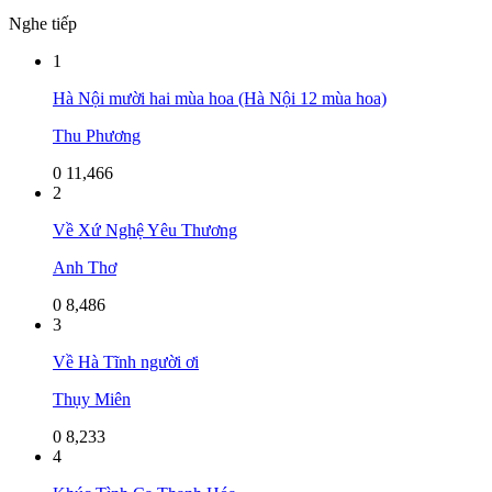
Nghe tiếp
1
Hà Nội mười hai mùa hoa (Hà Nội 12 mùa hoa)
Thu Phương
0
11,466
2
Về Xứ Nghệ Yêu Thương
Anh Thơ
0
8,486
3
Về Hà Tĩnh người ơi
Thụy Miên
0
8,233
4