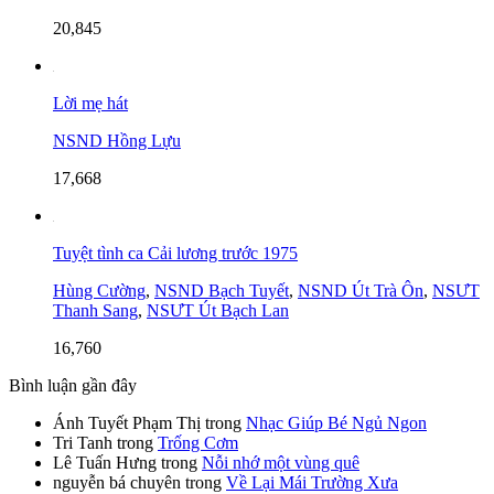
20,845
Lời mẹ hát
NSND Hồng Lựu
17,668
Tuyệt tình ca Cải lương trước 1975
Hùng Cường
,
NSND Bạch Tuyết
,
NSND Út Trà Ôn
,
NSƯT
Thanh Sang
,
NSƯT Út Bạch Lan
16,760
Bình luận gần đây
Ánh Tuyết Phạm Thị
trong
Nhạc Giúp Bé Ngủ Ngon
Tri Tanh
trong
Trống Cơm
Lê Tuấn Hưng
trong
Nỗi nhớ một vùng quê
nguyễn bá chuyên
trong
Về Lại Mái Trường Xưa