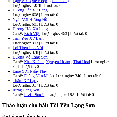
Lạng Sơn Quê Noọng (Hát Then)
Lượt nghe: 1,078 | Lượt tải: 0
Hương Sắc Xứ Lạng
Lượt nghe: 608 | Lượt tải: 0
Ngát Mãi Hương Hồi
Lượt nghe: 601 | Lượt tải: 0
Hương Hồi Xứ Lạng
Ca sỹ:
Bích Việt
|
Lượt nghe: 463 | Lượt tải: 0
Tình Yêu Xứ Lạng
Lượt nghe: 393 | Lượt tải: 0
Lời Then Phố Núi
Lượt nghe: 378 | Lượt tải: 0
Đường Về Lạng Sơn
Ca sỹ:
Kim Khánh
,
Nguyễn Hoàng
,
Thái Hòa
|
Lượt nghe:
344 | Lượt tải: 0
Lạng Sơn Ngày Nay
Ca sỹ:
Phùng Văn Muôn
|
Lượt nghe: 340 | Lượt tải: 0
Thăm Xứ Lạng
Lượt nghe: 317 | Lượt tải: 0
Rừng Lạng Sơn
Ca sỹ:
Elvis Phương
|
Lượt nghe: 182 | Lượt tải: 0
Thảo luận cho bài: Tôi Yêu Lạng Sơn
Để lại một bình luận