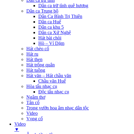
Dân ca trữ tình
Dân ca trữ tình quê hương
Dân ca Trung bộ
Dân Ca Bình Trị Thiên
Dân ca Huế
Dân ca khu 5
Dân ca Xứ Nghệ
Hát bài chòi
Hò – Ví Dặm
Hát chèo cổ
Hát ru
Hát then
Hát trống quân
Hát tuồng
Hát văn – Hát chầu văn
Chầu văn Huế
Hòa tấu nhạc cụ
Độc tấu nhạc cụ
Ngâm thơ
Tân cổ
Trong vườn hoa âm nhạc dân tộc
Video
Vọng cổ
Video
▼