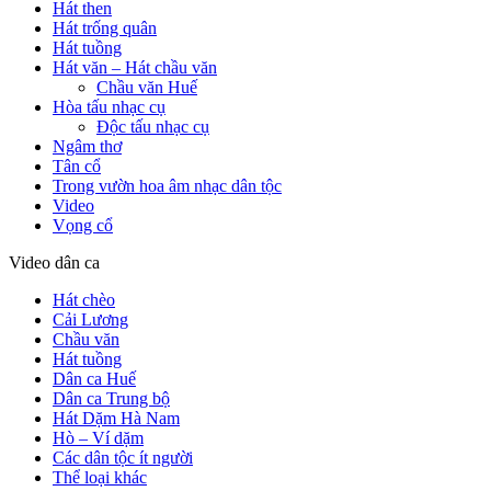
Hát then
Hát trống quân
Hát tuồng
Hát văn – Hát chầu văn
Chầu văn Huế
Hòa tấu nhạc cụ
Độc tấu nhạc cụ
Ngâm thơ
Tân cổ
Trong vườn hoa âm nhạc dân tộc
Video
Vọng cổ
Video dân ca
Hát chèo
Cải Lương
Chầu văn
Hát tuồng
Dân ca Huế
Dân ca Trung bộ
Hát Dặm Hà Nam
Hò – Ví dặm
Các dân tộc ít người
Thể loại khác