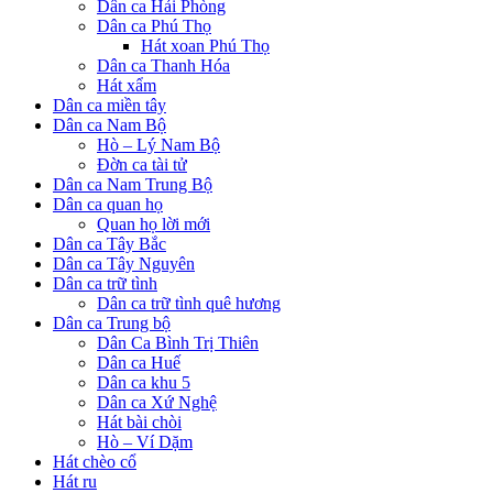
Dân ca Hải Phòng
Dân ca Phú Thọ
Hát xoan Phú Thọ
Dân ca Thanh Hóa
Hát xẩm
Dân ca miền tây
Dân ca Nam Bộ
Hò – Lý Nam Bộ
Đờn ca tài tử
Dân ca Nam Trung Bộ
Dân ca quan họ
Quan họ lời mới
Dân ca Tây Bắc
Dân ca Tây Nguyên
Dân ca trữ tình
Dân ca trữ tình quê hương
Dân ca Trung bộ
Dân Ca Bình Trị Thiên
Dân ca Huế
Dân ca khu 5
Dân ca Xứ Nghệ
Hát bài chòi
Hò – Ví Dặm
Hát chèo cổ
Hát ru