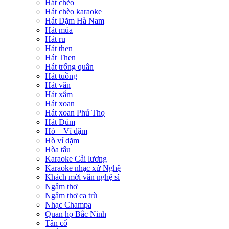
Hát chèo
Hát chèo karaoke
Hát Dặm Hà Nam
Hát múa
Hát ru
Hát then
Hát Then
Hát trống quân
Hát tuồng
Hát văn
Hát xẩm
Hát xoan
Hát xoan Phú Thọ
Hát Đúm
Hò – Ví dặm
Hò ví dặm
Hòa tấu
Karaoke Cải lương
Karaoke nhạc xứ Nghệ
Khách mời văn nghệ sĩ
Ngâm thơ
Ngâm thơ ca trù
Nhạc Champa
Quan họ Bắc Ninh
Tân cổ