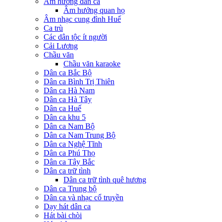
Âm hưởng dân ca
Âm hưởng quan họ
Âm nhạc cung đình Huế
Ca trù
Các dân tộc ít người
Cải Lương
Chầu văn
Chầu văn karaoke
Dân ca Bắc Bộ
Dân ca Bình Trị Thiên
Dân ca Hà Nam
Dân ca Hà Tây
Dân ca Huế
Dân ca khu 5
Dân ca Nam Bộ
Dân ca Nam Trung Bộ
Dân ca Nghệ Tĩnh
Dân ca Phú Thọ
Dân ca Tây Bắc
Dân ca trữ tình
Dân ca trữ tình quê hương
Dân ca Trung bộ
Dân ca và nhạc cổ truyền
Dạy hát dân ca
Hát bài chòi