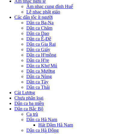
Âm nhạc nghi lễ
Âm nhạc cung đình Huế
Lễ nhạc phật giáo
Các dân tộc ít người
Dân ca Ba-Na
Dân ca Chăm
Dân ca Dao
Dân ca Ê-Đê
Dân ca Gia Rai
Dân ca Giáy
Dân ca H'mông
Dân ca H're
Dân ca Khơ Mú
Dân ca Mường
Dân ca Nùng
Dân ca Tày
Dân ca Thái
Cải Lương
Chưa phân loại
Dân ca ba miền
Dân ca Bắc Bộ
Ca trù
Dân ca Hà Nam
Hát Dậm Hà Nam
Dân ca Hà Đông