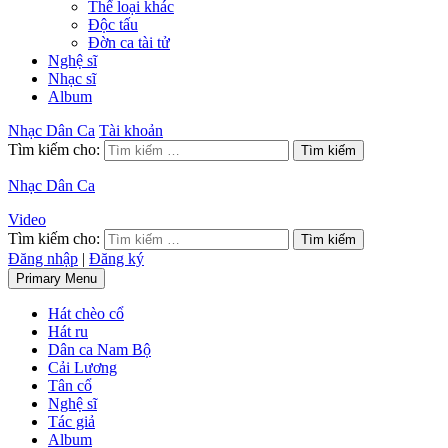
Thể loại khác
Độc tấu
Đờn ca tài tử
Nghệ sĩ
Nhạc sĩ
Album
Nhạc Dân Ca
Tài khoản
Tìm kiếm cho:
Nhạc Dân Ca
Video
Tìm kiếm cho:
Đăng nhập
|
Đăng ký
Primary Menu
Hát chèo cổ
Hát ru
Dân ca Nam Bộ
Cải Lương
Tân cổ
Nghệ sĩ
Tác giả
Album