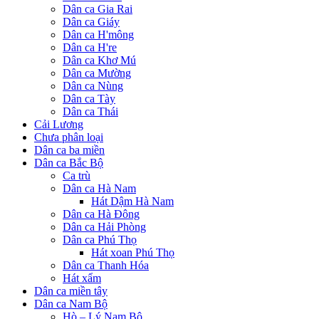
Dân ca Gia Rai
Dân ca Giáy
Dân ca H'mông
Dân ca H're
Dân ca Khơ Mú
Dân ca Mường
Dân ca Nùng
Dân ca Tày
Dân ca Thái
Cải Lương
Chưa phân loại
Dân ca ba miền
Dân ca Bắc Bộ
Ca trù
Dân ca Hà Nam
Hát Dậm Hà Nam
Dân ca Hà Đông
Dân ca Hải Phòng
Dân ca Phú Thọ
Hát xoan Phú Thọ
Dân ca Thanh Hóa
Hát xẩm
Dân ca miền tây
Dân ca Nam Bộ
Hò – Lý Nam Bộ