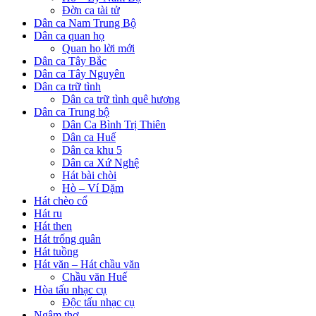
Đờn ca tài tử
Dân ca Nam Trung Bộ
Dân ca quan họ
Quan họ lời mới
Dân ca Tây Bắc
Dân ca Tây Nguyên
Dân ca trữ tình
Dân ca trữ tình quê hương
Dân ca Trung bộ
Dân Ca Bình Trị Thiên
Dân ca Huế
Dân ca khu 5
Dân ca Xứ Nghệ
Hát bài chòi
Hò – Ví Dặm
Hát chèo cổ
Hát ru
Hát then
Hát trống quân
Hát tuồng
Hát văn – Hát chầu văn
Chầu văn Huế
Hòa tấu nhạc cụ
Độc tấu nhạc cụ
Ngâm thơ