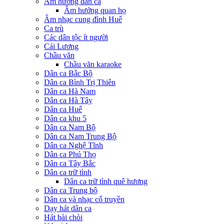
Âm hưởng dân ca
Âm hưởng quan họ
Âm nhạc cung đình Huế
Ca trù
Các dân tộc ít người
Cải Lương
Chầu văn
Chầu văn karaoke
Dân ca Bắc Bộ
Dân ca Bình Trị Thiên
Dân ca Hà Nam
Dân ca Hà Tây
Dân ca Huế
Dân ca khu 5
Dân ca Nam Bộ
Dân ca Nam Trung Bộ
Dân ca Nghệ Tĩnh
Dân ca Phú Thọ
Dân ca Tây Bắc
Dân ca trữ tình
Dân ca trữ tình quê hương
Dân ca Trung bộ
Dân ca và nhạc cổ truyền
Dạy hát dân ca
Hát bài chòi