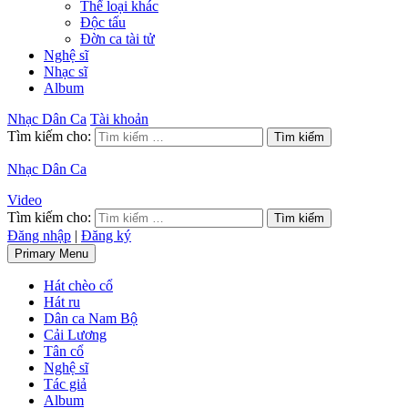
Thể loại khác
Độc tấu
Đờn ca tài tử
Nghệ sĩ
Nhạc sĩ
Album
Nhạc Dân Ca
Tài khoản
Tìm kiếm cho:
Nhạc Dân Ca
Video
Tìm kiếm cho:
Đăng nhập
|
Đăng ký
Primary Menu
Hát chèo cổ
Hát ru
Dân ca Nam Bộ
Cải Lương
Tân cổ
Nghệ sĩ
Tác giả
Album