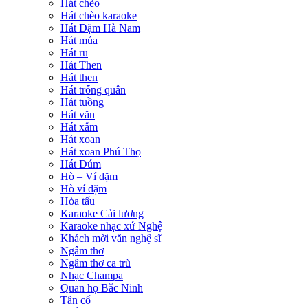
Hát chèo
Hát chèo karaoke
Hát Dặm Hà Nam
Hát múa
Hát ru
Hát Then
Hát then
Hát trống quân
Hát tuồng
Hát văn
Hát xẩm
Hát xoan
Hát xoan Phú Thọ
Hát Đúm
Hò – Ví dặm
Hò ví dặm
Hòa tấu
Karaoke Cải lương
Karaoke nhạc xứ Nghệ
Khách mời văn nghệ sĩ
Ngâm thơ
Ngâm thơ ca trù
Nhạc Champa
Quan họ Bắc Ninh
Tân cổ