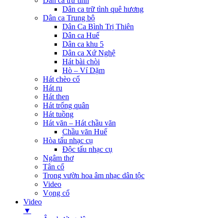
Dân ca trữ tình
Dân ca trữ tình quê hương
Dân ca Trung bộ
Dân Ca Bình Trị Thiên
Dân ca Huế
Dân ca khu 5
Dân ca Xứ Nghệ
Hát bài chòi
Hò – Ví Dặm
Hát chèo cổ
Hát ru
Hát then
Hát trống quân
Hát tuồng
Hát văn – Hát chầu văn
Chầu văn Huế
Hòa tấu nhạc cụ
Độc tấu nhạc cụ
Ngâm thơ
Tân cổ
Trong vườn hoa âm nhạc dân tộc
Video
Vọng cổ
Video
▼