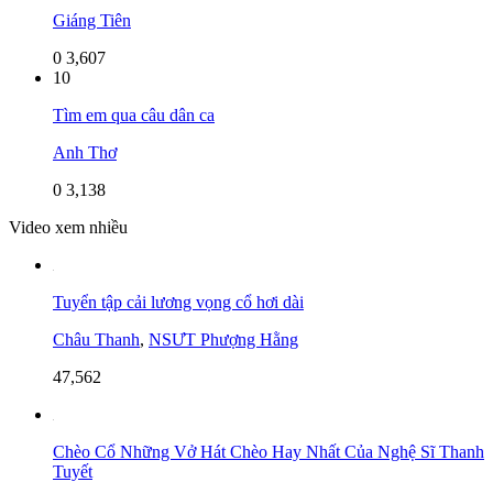
Giáng Tiên
0
3,607
10
Tìm em qua câu dân ca
Anh Thơ
0
3,138
Video xem nhiều
Tuyển tập cải lương vọng cổ hơi dài
Châu Thanh
,
NSƯT Phượng Hằng
47,562
Chèo Cổ Những Vở Hát Chèo Hay Nhất Của Nghệ Sĩ Thanh
Tuyết