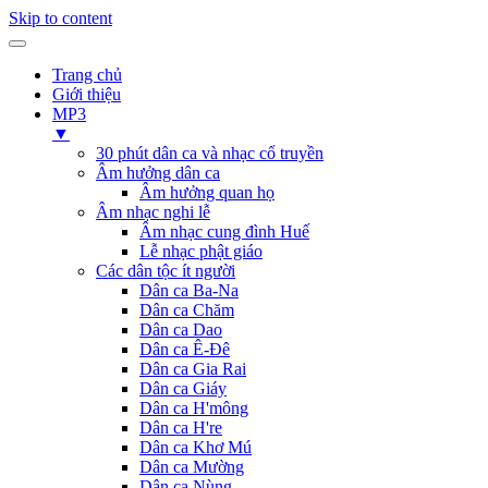
Skip to content
Trang chủ
Giới thiệu
MP3
▼
30 phút dân ca và nhạc cổ truyền
Âm hưởng dân ca
Âm hưởng quan họ
Âm nhạc nghi lễ
Âm nhạc cung đình Huế
Lễ nhạc phật giáo
Các dân tộc ít người
Dân ca Ba-Na
Dân ca Chăm
Dân ca Dao
Dân ca Ê-Đê
Dân ca Gia Rai
Dân ca Giáy
Dân ca H'mông
Dân ca H're
Dân ca Khơ Mú
Dân ca Mường
Dân ca Nùng