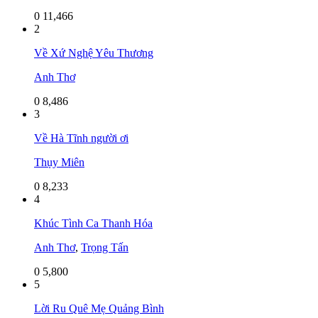
0
11,466
2
Về Xứ Nghệ Yêu Thương
Anh Thơ
0
8,486
3
Về Hà Tĩnh người ơi
Thụy Miên
0
8,233
4
Khúc Tình Ca Thanh Hóa
Anh Thơ
,
Trọng Tấn
0
5,800
5
Lời Ru Quê Mẹ Quảng Bình