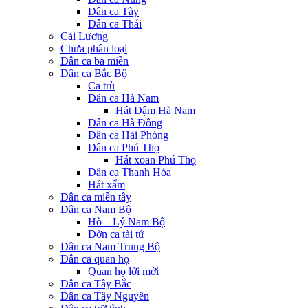
Dân ca Tày
Dân ca Thái
Cải Lương
Chưa phân loại
Dân ca ba miền
Dân ca Bắc Bộ
Ca trù
Dân ca Hà Nam
Hát Dậm Hà Nam
Dân ca Hà Đông
Dân ca Hải Phòng
Dân ca Phú Thọ
Hát xoan Phú Thọ
Dân ca Thanh Hóa
Hát xẩm
Dân ca miền tây
Dân ca Nam Bộ
Hò – Lý Nam Bộ
Đờn ca tài tử
Dân ca Nam Trung Bộ
Dân ca quan họ
Quan họ lời mới
Dân ca Tây Bắc
Dân ca Tây Nguyên