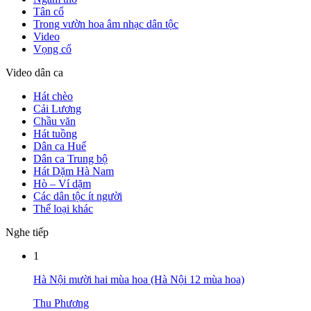
Tân cổ
Trong vườn hoa âm nhạc dân tộc
Video
Vọng cổ
Video dân ca
Hát chèo
Cải Lương
Chầu văn
Hát tuồng
Dân ca Huế
Dân ca Trung bộ
Hát Dặm Hà Nam
Hò – Ví dặm
Các dân tộc ít người
Thể loại khác
Nghe tiếp
1
Hà Nội mười hai mùa hoa (Hà Nội 12 mùa hoa)
Thu Phương