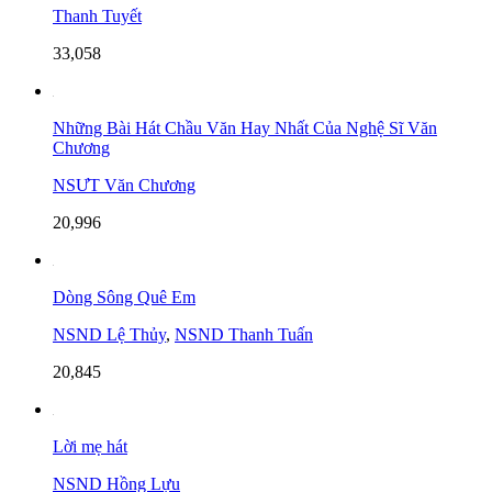
Thanh Tuyết
33,058
Những Bài Hát Chầu Văn Hay Nhất Của Nghệ Sĩ Văn
Chương
NSƯT Văn Chương
20,996
Dòng Sông Quê Em
NSND Lệ Thủy
,
NSND Thanh Tuấn
20,845
Lời mẹ hát
NSND Hồng Lựu