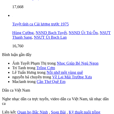
17,668
Tuyệt tình ca Cải lương trước 1975
Hùng Cường
,
NSND Bạch Tuyết
,
NSND Út Trà Ôn
,
NSƯT
Thanh Sang
,
NSƯT Út Bạch Lan
16,760
Bình luận gần đây
Ánh Tuyết Phạm Thị
trong
Nhạc Giúp Bé Ngủ Ngon
Tri Tanh
trong
Trống Cơm
Lê Tuấn Hưng
trong
Nỗi nhớ một vùng quê
nguyễn bá chuyên
trong
Về Lại Mái Trường Xưa
Maclanh
trong
Cần Thơ Quê Em
Dân ca Việt Nam
Nghe nhạc dân ca trực tuyến, video dân ca Việt Nam, tải nhạc dân
ca
Liên kết:
Quan họ Bắc Ninh
,
Soạn Bài
,
Kỹ thuật nuôi trồng