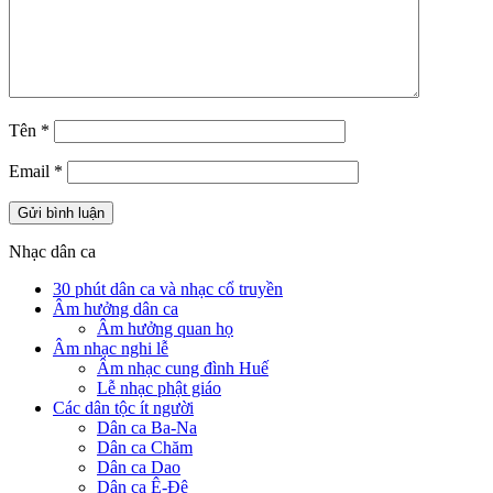
Tên
*
Email
*
Nhạc dân ca
30 phút dân ca và nhạc cổ truyền
Âm hưởng dân ca
Âm hưởng quan họ
Âm nhạc nghi lễ
Âm nhạc cung đình Huế
Lễ nhạc phật giáo
Các dân tộc ít người
Dân ca Ba-Na
Dân ca Chăm
Dân ca Dao
Dân ca Ê-Đê