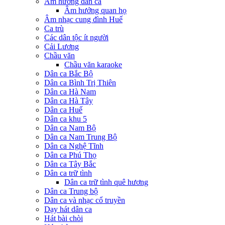
Âm hưởng dân ca
Âm hưởng quan họ
Âm nhạc cung đình Huế
Ca trù
Các dân tộc ít người
Cải Lương
Chầu văn
Chầu văn karaoke
Dân ca Bắc Bộ
Dân ca Bình Trị Thiên
Dân ca Hà Nam
Dân ca Hà Tây
Dân ca Huế
Dân ca khu 5
Dân ca Nam Bộ
Dân ca Nam Trung Bộ
Dân ca Nghệ Tĩnh
Dân ca Phú Thọ
Dân ca Tây Bắc
Dân ca trữ tình
Dân ca trữ tình quê hương
Dân ca Trung bộ
Dân ca và nhạc cổ truyền
Dạy hát dân ca
Hát bài chòi