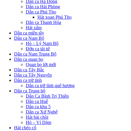
Dân ca Hà Đông
Dân ca Hải Phòng
Dân ca Phú Thọ
Hát xoan Phú Thọ
Dân ca Thanh Hóa
Hát xẩm
Dân ca miền tây
Dân ca Nam Bộ
Hò – Lý Nam Bộ
Đờn ca tài tử
Dân ca Nam Trung Bộ
Dân ca quan họ
Quan họ lời mới
Dân ca Tây Bắc
Dân ca Tây Nguyên
Dân ca trữ tình
Dân ca trữ tình quê hương
Dân ca Trung bộ
Dân Ca Bình Trị Thiên
Dân ca Huế
Dân ca khu 5
Dân ca Xứ Nghệ
Hát bài chòi
Hò – Ví Dặm
Hát chèo cổ