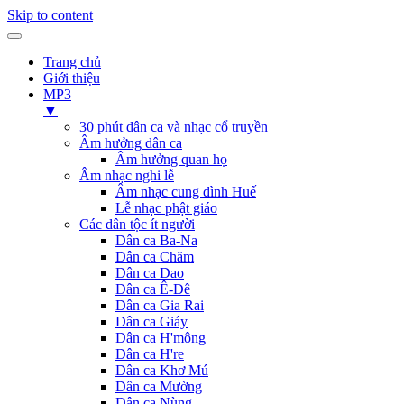
Skip to content
Trang chủ
Giới thiệu
MP3
▼
30 phút dân ca và nhạc cổ truyền
Âm hưởng dân ca
Âm hưởng quan họ
Âm nhạc nghi lễ
Âm nhạc cung đình Huế
Lễ nhạc phật giáo
Các dân tộc ít người
Dân ca Ba-Na
Dân ca Chăm
Dân ca Dao
Dân ca Ê-Đê
Dân ca Gia Rai
Dân ca Giáy
Dân ca H'mông
Dân ca H're
Dân ca Khơ Mú
Dân ca Mường
Dân ca Nùng