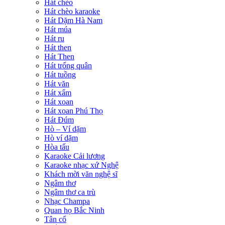
Hát chèo
Hát chèo karaoke
Hát Dặm Hà Nam
Hát múa
Hát ru
Hát then
Hát Then
Hát trống quân
Hát tuồng
Hát văn
Hát xẩm
Hát xoan
Hát xoan Phú Thọ
Hát Đúm
Hò – Ví dặm
Hò ví dặm
Hòa tấu
Karaoke Cải lương
Karaoke nhạc xứ Nghệ
Khách mời văn nghệ sĩ
Ngâm thơ
Ngâm thơ ca trù
Nhạc Champa
Quan họ Bắc Ninh
Tân cổ