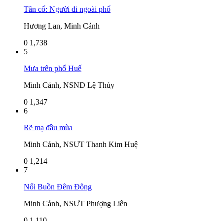
Tân cổ: Người đi ngoài phố
Hương Lan, Minh Cảnh
0
1,738
5
Mưa trên phố Huế
Minh Cảnh, NSND Lệ Thủy
0
1,347
6
Rẽ mạ đầu mùa
Minh Cảnh, NSƯT Thanh Kim Huệ
0
1,214
7
Nổi Buồn Đêm Đông
Minh Cảnh, NSƯT Phượng Liên
0
1,110