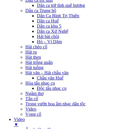
Dân ca trữ tình
Dân ca trữ tình quê hương
Dân ca Trung bộ
Dân Ca Bình Trị Thiên
Dân ca Huế
Dân ca khu 5
Dân ca Xứ Nghệ
Hát bài chòi
Hò – Ví Dặm
Hát chèo cổ
Hát ru
Hát then
Hát trống quân
Hát tuồng
Hát văn – Hát chầu văn
Chầu văn Huế
Hòa tấu nhạc cụ
Độc tấu nhạc cụ
Ngâm thơ
Tân cổ
Trong vườn hoa âm nhạc dân tộc
Video
Vọng cổ
Video
▼