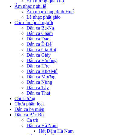
Âm hưởng quan họ
Âm nhạc nghi lễ
Âm nhạc cung đình Huế
Lễ nhạc phật giáo
Các dân tộc ít người
Dân ca Ba-Na
Dân ca Chăm
Dân ca Dao
Dân ca Ê-Đê
Dân ca Gia Rai
Dân ca Giáy
Dân ca H'mông
Dân ca H're
Dân ca Khơ Mú
Dân ca Mường
Dân ca Nùng
Dân ca Tày
Dân ca Thái
Cải Lương
Chưa phân loại
Dân ca ba miền
Dân ca Bắc Bộ
Ca trù
Dân ca Hà Nam
Hát Dậm Hà Nam