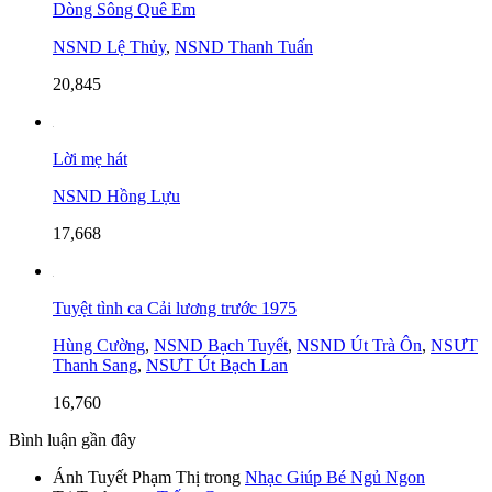
Dòng Sông Quê Em
NSND Lệ Thủy
,
NSND Thanh Tuấn
20,845
Lời mẹ hát
NSND Hồng Lựu
17,668
Tuyệt tình ca Cải lương trước 1975
Hùng Cường
,
NSND Bạch Tuyết
,
NSND Út Trà Ôn
,
NSƯT
Thanh Sang
,
NSƯT Út Bạch Lan
16,760
Bình luận gần đây
Ánh Tuyết Phạm Thị
trong
Nhạc Giúp Bé Ngủ Ngon