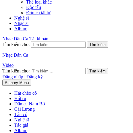
Thể loại khác
Độc tấu
Đờn ca tài tử
Nghệ sĩ
Nhạc sĩ
Album
Nhạc Dân Ca
Tài khoản
Tìm kiếm cho:
Nhạc Dân Ca
Video
Tìm kiếm cho:
Đăng nhập
|
Đăng ký
Primary Menu
Hát chèo cổ
Hát ru
Dân ca Nam Bộ
Cải Lương
Tân cổ
Nghệ sĩ
Tác giả
Album