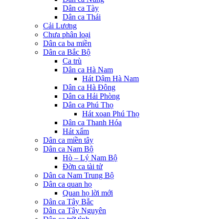
Dân ca Tày
Dân ca Thái
Cải Lương
Chưa phân loại
Dân ca ba miền
Dân ca Bắc Bộ
Ca trù
Dân ca Hà Nam
Hát Dậm Hà Nam
Dân ca Hà Đông
Dân ca Hải Phòng
Dân ca Phú Thọ
Hát xoan Phú Thọ
Dân ca Thanh Hóa
Hát xẩm
Dân ca miền tây
Dân ca Nam Bộ
Hò – Lý Nam Bộ
Đờn ca tài tử
Dân ca Nam Trung Bộ
Dân ca quan họ
Quan họ lời mới
Dân ca Tây Bắc
Dân ca Tây Nguyên