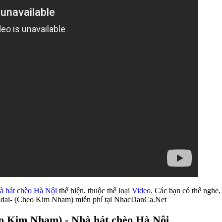
à hát chèo Hà Nội
thể hiện, thuộc thể loại
Video
. Các bạn có thể nghe
a dai- (Cheo Kim Nham) miễn phí tại NhacDanCa.Net
hèo Kim Nham) - Nhà hát chèo Hà Nội