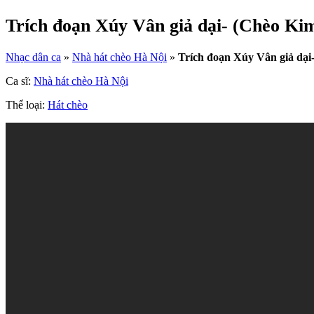
Trích đoạn Xúy Vân giả dại- (Chèo Ki
Nhạc dân ca
»
Nhà hát chèo Hà Nội
»
Trích đoạn Xúy Vân giả dạ
Ca sĩ:
Nhà hát chèo Hà Nội
Thể loại:
Hát chèo