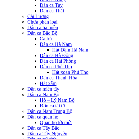
Dân ca Tày
Dân ca Thái
Cải Lương
Chưa phân loại
Dân ca ba miền
Dân ca Bắc Bộ
Ca trù
Dân ca Hà Nam
Hát Dậm Hà Nam
Dân ca Hà Đông
Dân ca Hải Phòng
Dân ca Phú Thọ
Hát xoan Phú Thọ
Dân ca Thanh Hóa
Hát xẩm
Dân ca miền tây
Dân ca Nam Bộ
Hò – Lý Nam Bộ
Đờn ca tài tử
Dân ca Nam Trung Bộ
Dân ca quan họ
Quan họ lời mới
Dân ca Tây Bắc
Dân ca Tây Nguyên