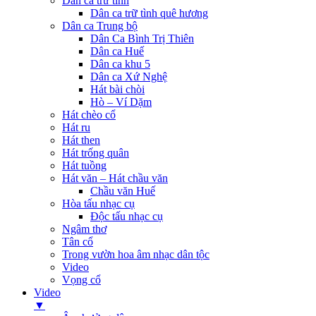
Dân ca trữ tình
Dân ca trữ tình quê hương
Dân ca Trung bộ
Dân Ca Bình Trị Thiên
Dân ca Huế
Dân ca khu 5
Dân ca Xứ Nghệ
Hát bài chòi
Hò – Ví Dặm
Hát chèo cổ
Hát ru
Hát then
Hát trống quân
Hát tuồng
Hát văn – Hát chầu văn
Chầu văn Huế
Hòa tấu nhạc cụ
Độc tấu nhạc cụ
Ngâm thơ
Tân cổ
Trong vườn hoa âm nhạc dân tộc
Video
Vọng cổ
Video
▼