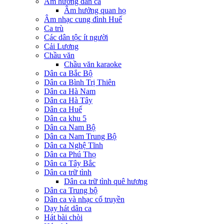
Âm hưởng dân ca
Âm hưởng quan họ
Âm nhạc cung đình Huế
Ca trù
Các dân tộc ít người
Cải Lương
Chầu văn
Chầu văn karaoke
Dân ca Bắc Bộ
Dân ca Bình Trị Thiên
Dân ca Hà Nam
Dân ca Hà Tây
Dân ca Huế
Dân ca khu 5
Dân ca Nam Bộ
Dân ca Nam Trung Bộ
Dân ca Nghệ Tĩnh
Dân ca Phú Thọ
Dân ca Tây Bắc
Dân ca trữ tình
Dân ca trữ tình quê hương
Dân ca Trung bộ
Dân ca và nhạc cổ truyền
Dạy hát dân ca
Hát bài chòi