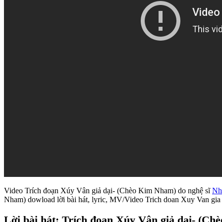
Video Trích đoạn Xúy Vân giả dại- (Chèo Kim Nham) do nghệ sĩ
Nh
Nham) dowload lời bài hát, lyric, MV/Video Trich doan Xuy Van gi
Lời bài hát: Trích đoạn Xúy Vân giả dại- (C