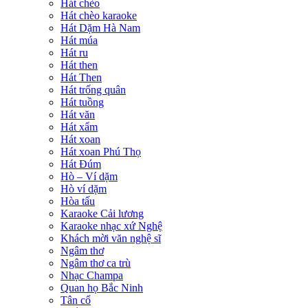
Hát chèo
Hát chèo karaoke
Hát Dặm Hà Nam
Hát múa
Hát ru
Hát then
Hát Then
Hát trống quân
Hát tuồng
Hát văn
Hát xẩm
Hát xoan
Hát xoan Phú Thọ
Hát Đúm
Hò – Ví dặm
Hò ví dặm
Hòa tấu
Karaoke Cải lương
Karaoke nhạc xứ Nghệ
Khách mời văn nghệ sĩ
Ngâm thơ
Ngâm thơ ca trù
Nhạc Champa
Quan họ Bắc Ninh
Tân cổ