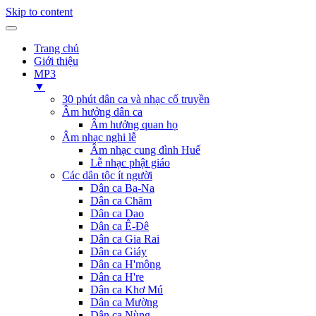
Skip to content
Trang chủ
Giới thiệu
MP3
▼
30 phút dân ca và nhạc cổ truyền
Âm hưởng dân ca
Âm hưởng quan họ
Âm nhạc nghi lễ
Âm nhạc cung đình Huế
Lễ nhạc phật giáo
Các dân tộc ít người
Dân ca Ba-Na
Dân ca Chăm
Dân ca Dao
Dân ca Ê-Đê
Dân ca Gia Rai
Dân ca Giáy
Dân ca H'mông
Dân ca H're
Dân ca Khơ Mú
Dân ca Mường
Dân ca Nùng