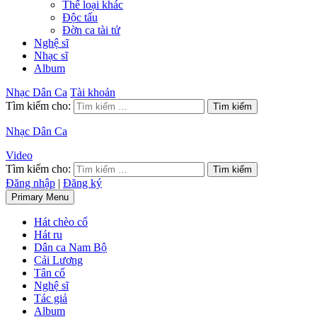
Thể loại khác
Độc tấu
Đờn ca tài tử
Nghệ sĩ
Nhạc sĩ
Album
Nhạc Dân Ca
Tài khoản
Tìm kiếm cho:
Nhạc Dân Ca
Video
Tìm kiếm cho:
Đăng nhập
|
Đăng ký
Primary Menu
Hát chèo cổ
Hát ru
Dân ca Nam Bộ
Cải Lương
Tân cổ
Nghệ sĩ
Tác giả
Album