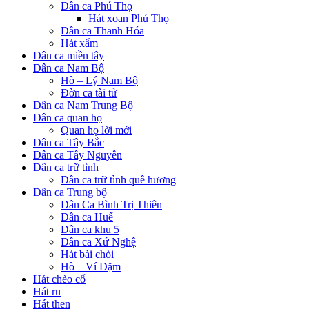
Dân ca Phú Thọ
Hát xoan Phú Thọ
Dân ca Thanh Hóa
Hát xẩm
Dân ca miền tây
Dân ca Nam Bộ
Hò – Lý Nam Bộ
Đờn ca tài tử
Dân ca Nam Trung Bộ
Dân ca quan họ
Quan họ lời mới
Dân ca Tây Bắc
Dân ca Tây Nguyên
Dân ca trữ tình
Dân ca trữ tình quê hương
Dân ca Trung bộ
Dân Ca Bình Trị Thiên
Dân ca Huế
Dân ca khu 5
Dân ca Xứ Nghệ
Hát bài chòi
Hò – Ví Dặm
Hát chèo cổ
Hát ru
Hát then