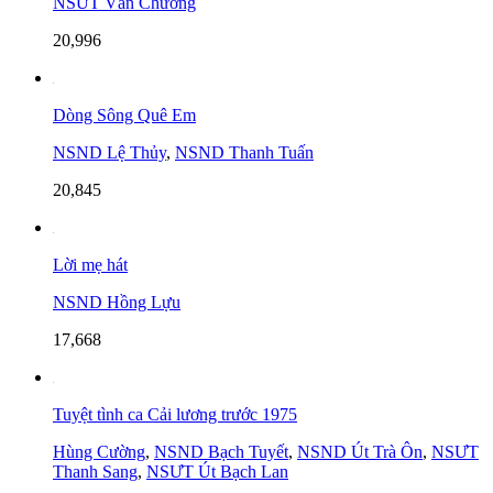
NSƯT Văn Chương
20,996
Dòng Sông Quê Em
NSND Lệ Thủy
,
NSND Thanh Tuấn
20,845
Lời mẹ hát
NSND Hồng Lựu
17,668
Tuyệt tình ca Cải lương trước 1975
Hùng Cường
,
NSND Bạch Tuyết
,
NSND Út Trà Ôn
,
NSƯT
Thanh Sang
,
NSƯT Út Bạch Lan