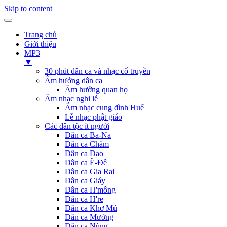
Skip to content
Trang chủ
Giới thiệu
MP3
▼
30 phút dân ca và nhạc cổ truyền
Âm hưởng dân ca
Âm hưởng quan họ
Âm nhạc nghi lễ
Âm nhạc cung đình Huế
Lễ nhạc phật giáo
Các dân tộc ít người
Dân ca Ba-Na
Dân ca Chăm
Dân ca Dao
Dân ca Ê-Đê
Dân ca Gia Rai
Dân ca Giáy
Dân ca H'mông
Dân ca H're
Dân ca Khơ Mú
Dân ca Mường
Dân ca Nùng