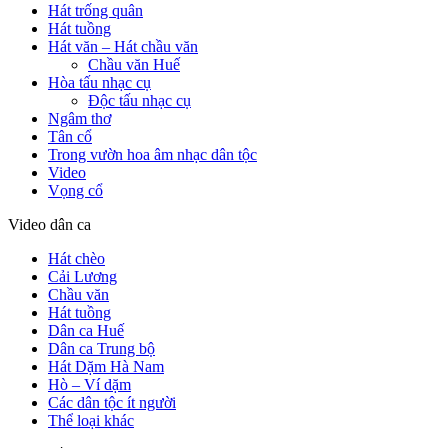
Hát trống quân
Hát tuồng
Hát văn – Hát chầu văn
Chầu văn Huế
Hòa tấu nhạc cụ
Độc tấu nhạc cụ
Ngâm thơ
Tân cổ
Trong vườn hoa âm nhạc dân tộc
Video
Vọng cổ
Video dân ca
Hát chèo
Cải Lương
Chầu văn
Hát tuồng
Dân ca Huế
Dân ca Trung bộ
Hát Dặm Hà Nam
Hò – Ví dặm
Các dân tộc ít người
Thể loại khác