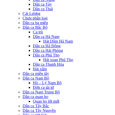
Dân ca Tày
Dân ca Thái
Cải Lương
Chưa phân loại
Dân ca ba miền
Dân ca Bắc Bộ
Ca trù
Dân ca Hà Nam
Hát Dậm Hà Nam
Dân ca Hà Đông
Dân ca Hải Phòng
Dân ca Phú Thọ
Hát xoan Phú Thọ
Dân ca Thanh Hóa
Hát xẩm
Dân ca miền tây
Dân ca Nam Bộ
Hò – Lý Nam Bộ
Đờn ca tài tử
Dân ca Nam Trung Bộ
Dân ca quan họ
Quan họ lời mới
Dân ca Tây Bắc
Dân ca Tây Nguyên