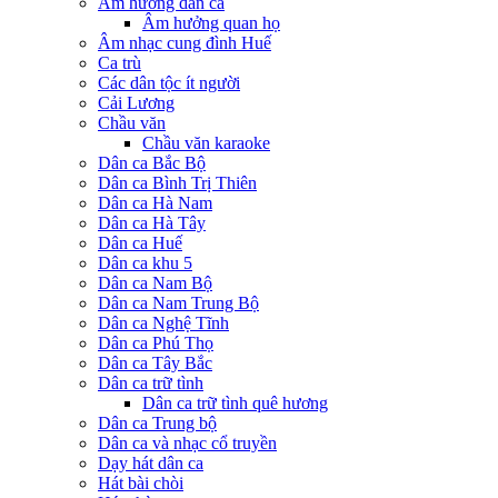
Âm hưởng dân ca
Âm hưởng quan họ
Âm nhạc cung đình Huế
Ca trù
Các dân tộc ít người
Cải Lương
Chầu văn
Chầu văn karaoke
Dân ca Bắc Bộ
Dân ca Bình Trị Thiên
Dân ca Hà Nam
Dân ca Hà Tây
Dân ca Huế
Dân ca khu 5
Dân ca Nam Bộ
Dân ca Nam Trung Bộ
Dân ca Nghệ Tĩnh
Dân ca Phú Thọ
Dân ca Tây Bắc
Dân ca trữ tình
Dân ca trữ tình quê hương
Dân ca Trung bộ
Dân ca và nhạc cổ truyền
Dạy hát dân ca
Hát bài chòi