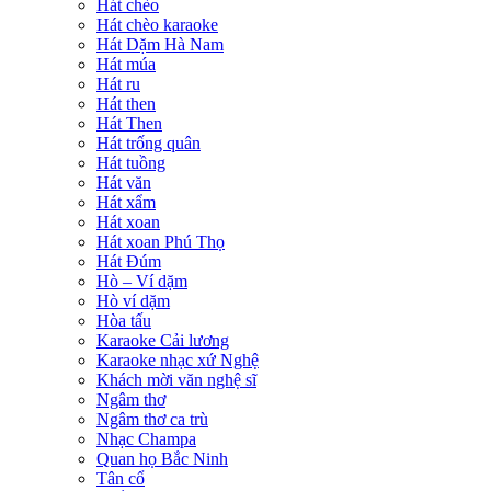
Hát chèo
Hát chèo karaoke
Hát Dặm Hà Nam
Hát múa
Hát ru
Hát then
Hát Then
Hát trống quân
Hát tuồng
Hát văn
Hát xẩm
Hát xoan
Hát xoan Phú Thọ
Hát Đúm
Hò – Ví dặm
Hò ví dặm
Hòa tấu
Karaoke Cải lương
Karaoke nhạc xứ Nghệ
Khách mời văn nghệ sĩ
Ngâm thơ
Ngâm thơ ca trù
Nhạc Champa
Quan họ Bắc Ninh
Tân cổ