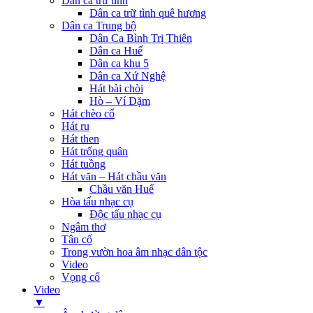
Dân ca trữ tình
Dân ca trữ tình quê hương
Dân ca Trung bộ
Dân Ca Bình Trị Thiên
Dân ca Huế
Dân ca khu 5
Dân ca Xứ Nghệ
Hát bài chòi
Hò – Ví Dặm
Hát chèo cổ
Hát ru
Hát then
Hát trống quân
Hát tuồng
Hát văn – Hát chầu văn
Chầu văn Huế
Hòa tấu nhạc cụ
Độc tấu nhạc cụ
Ngâm thơ
Tân cổ
Trong vườn hoa âm nhạc dân tộc
Video
Vọng cổ
Video
▼