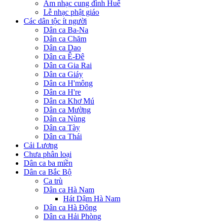
Âm nhạc cung đình Huế
Lễ nhạc phật giáo
Các dân tộc ít người
Dân ca Ba-Na
Dân ca Chăm
Dân ca Dao
Dân ca Ê-Đê
Dân ca Gia Rai
Dân ca Giáy
Dân ca H'mông
Dân ca H're
Dân ca Khơ Mú
Dân ca Mường
Dân ca Nùng
Dân ca Tày
Dân ca Thái
Cải Lương
Chưa phân loại
Dân ca ba miền
Dân ca Bắc Bộ
Ca trù
Dân ca Hà Nam
Hát Dậm Hà Nam
Dân ca Hà Đông
Dân ca Hải Phòng