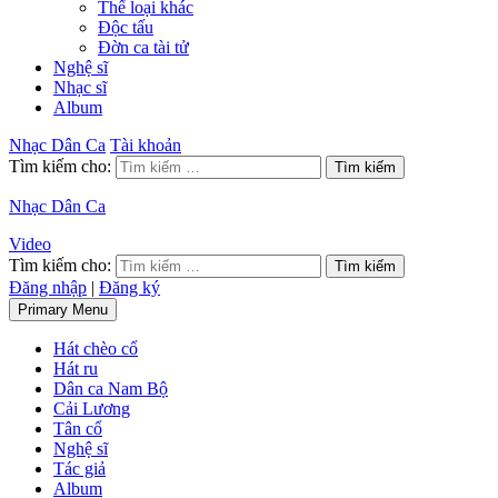
Thể loại khác
Độc tấu
Đờn ca tài tử
Nghệ sĩ
Nhạc sĩ
Album
Nhạc Dân Ca
Tài khoản
Tìm kiếm cho:
Nhạc Dân Ca
Video
Tìm kiếm cho:
Đăng nhập
|
Đăng ký
Primary Menu
Hát chèo cổ
Hát ru
Dân ca Nam Bộ
Cải Lương
Tân cổ
Nghệ sĩ
Tác giả
Album