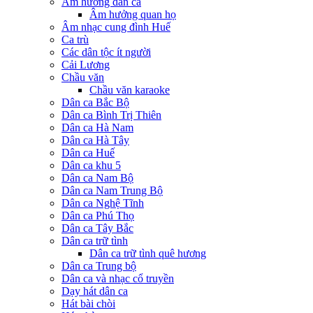
Âm hưởng dân ca
Âm hưởng quan họ
Âm nhạc cung đình Huế
Ca trù
Các dân tộc ít người
Cải Lương
Chầu văn
Chầu văn karaoke
Dân ca Bắc Bộ
Dân ca Bình Trị Thiên
Dân ca Hà Nam
Dân ca Hà Tây
Dân ca Huế
Dân ca khu 5
Dân ca Nam Bộ
Dân ca Nam Trung Bộ
Dân ca Nghệ Tĩnh
Dân ca Phú Thọ
Dân ca Tây Bắc
Dân ca trữ tình
Dân ca trữ tình quê hương
Dân ca Trung bộ
Dân ca và nhạc cổ truyền
Dạy hát dân ca
Hát bài chòi