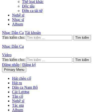
Thể loại khác
Độc tấu
Đờn ca tài tử
Nghệ sĩ
Nhạc sĩ
Album
Nhạc Dân Ca
Tài khoản
Tìm kiếm cho:
Nhạc Dân Ca
Video
Tìm kiếm cho:
Đăng nhập
|
Đăng ký
Primary Menu
Hát chèo cổ
Hát ru
Dân ca Nam Bộ
Cải Lương
Tân cổ
Nghệ sĩ
Tác giả
Album