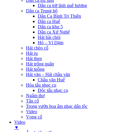
Dân ca trữ tình
Dân ca trữ tình quê hương
Dân ca Trung bộ
Dân Ca Bình Trị Thiên
Dân ca Huế
Dân ca khu 5
Dân ca Xứ Nghệ
Hát bài chòi
Hò – Ví Dặm
Hát chèo cổ
Hát ru
Hát then
Hát trống quân
Hát tuồng
Hát văn – Hát chầu văn
Chầu văn Huế
Hòa tấu nhạc cụ
Độc tấu nhạc cụ
Ngâm thơ
Tân cổ
Trong vườn hoa âm nhạc dân tộc
Video
Vọng cổ
Video
▼