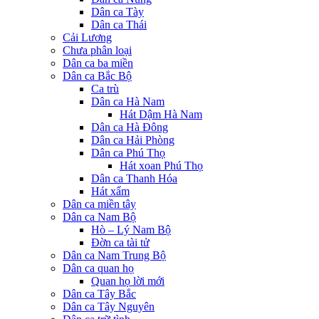
Dân ca Tày
Dân ca Thái
Cải Lương
Chưa phân loại
Dân ca ba miền
Dân ca Bắc Bộ
Ca trù
Dân ca Hà Nam
Hát Dậm Hà Nam
Dân ca Hà Đông
Dân ca Hải Phòng
Dân ca Phú Thọ
Hát xoan Phú Thọ
Dân ca Thanh Hóa
Hát xẩm
Dân ca miền tây
Dân ca Nam Bộ
Hò – Lý Nam Bộ
Đờn ca tài tử
Dân ca Nam Trung Bộ
Dân ca quan họ
Quan họ lời mới
Dân ca Tây Bắc
Dân ca Tây Nguyên