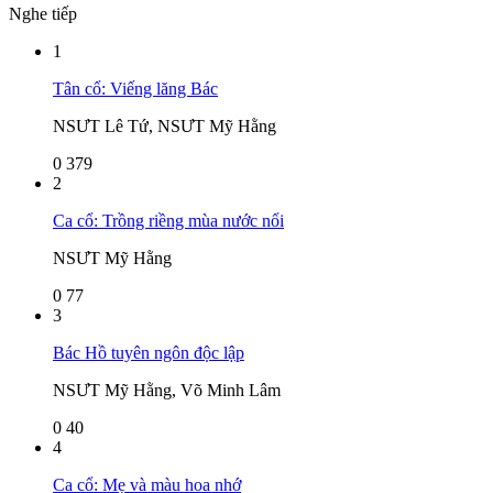
Nghe tiếp
1
Tân cổ: Viếng lăng Bác
NSƯT Lê Tứ, NSƯT Mỹ Hằng
0
379
2
Ca cổ: Trồng riềng mùa nước nổi
NSƯT Mỹ Hằng
0
77
3
Bác Hồ tuyên ngôn độc lập
NSƯT Mỹ Hằng, Võ Minh Lâm
0
40
4
Ca cổ: Mẹ và màu hoa nhớ