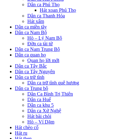
Dân ca Phú Thọ
Hát xoan Phú Thọ
Dân ca Thanh Hóa
Hát xẩm
Dân ca miền tây
Dân ca Nam Bộ
Hò – Lý Nam Bộ
Đờn ca tài tử
Dân ca Nam Trung Bộ
Dân ca quan họ
Quan họ lời mới
Dân ca Tây Bắc
Dân ca Tây Nguyên
Dân ca trữ tình
Dân ca trữ tình quê hương
Dân ca Trung bộ
Dân Ca Bình Trị Thiên
Dân ca Huế
Dân ca khu 5
Dân ca Xứ Nghệ
Hát bài chòi
Hò – Ví Dặm
Hát chèo cổ
Hát ru
Hát then