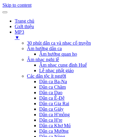
Skip to content
Trang chủ
Giới thiệu
MP3
▼
30 phút dân ca và nhạc cổ truyền
Âm hưởng dân ca
Âm hưởng quan họ
Âm nhạc nghi lễ
Âm nhạc cung đình Huế
Lễ nhạc phật giáo
Các dân tộc ít người
Dân ca Ba-Na
Dân ca Chăm
Dân ca Dao
Dân ca Ê-Đê
Dân ca Gia Rai
Dân ca Giáy
Dân ca H'mông
Dân ca H're
Dân ca Khơ Mú
Dân ca Mường
Dân ca Nùng