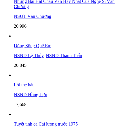
Những Bài Hát Chầu Văn Hay Nhất Của Nghệ Sĩ Văn
Chương
NSƯT Văn Chương
20,996
Dòng Sông Quê Em
NSND Lệ Thủy
,
NSND Thanh Tuấn
20,845
Lời mẹ hát
NSND Hồng Lựu
17,668
Tuyệt tình ca Cải lương trước 1975