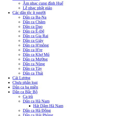
Âm nhạc cung đình Huế
Lễ nhạc phật giáo
Các dân tộc ít người
Dân ca Ba-Na
Dân ca Chăm
Dân ca Dao
Dân ca Ê-Đê
Dân ca Gia Rai
Dân ca Giáy
Dân ca H'mông
Dân ca H're
Dân ca Khơ Mú
Dân ca Mường
Dân ca Nùng
Dân ca Tày
Dân ca Thái
Cải Lương
Chưa phân loại
Dân ca ba miền
Dân ca Bắc Bộ
Ca trù
Dân ca Hà Nam
Hát Dậm Hà Nam
Dân ca Hà Đông
Dân ca Hải Phòng