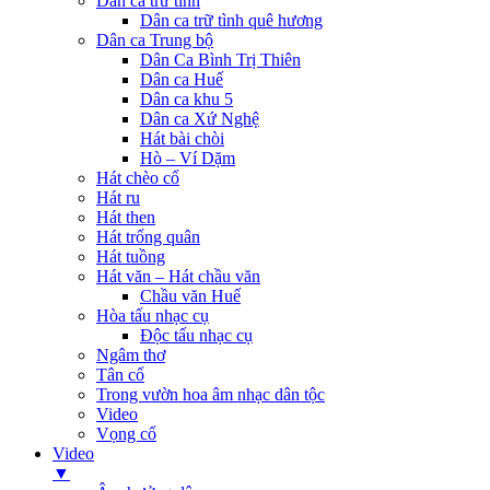
Dân ca trữ tình
Dân ca trữ tình quê hương
Dân ca Trung bộ
Dân Ca Bình Trị Thiên
Dân ca Huế
Dân ca khu 5
Dân ca Xứ Nghệ
Hát bài chòi
Hò – Ví Dặm
Hát chèo cổ
Hát ru
Hát then
Hát trống quân
Hát tuồng
Hát văn – Hát chầu văn
Chầu văn Huế
Hòa tấu nhạc cụ
Độc tấu nhạc cụ
Ngâm thơ
Tân cổ
Trong vườn hoa âm nhạc dân tộc
Video
Vọng cổ
Video
▼