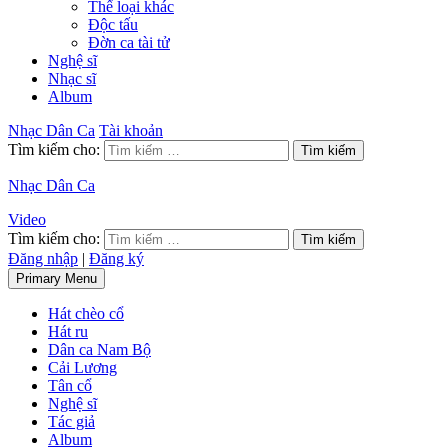
Thể loại khác
Độc tấu
Đờn ca tài tử
Nghệ sĩ
Nhạc sĩ
Album
Nhạc Dân Ca
Tài khoản
Tìm kiếm cho:
Nhạc Dân Ca
Video
Tìm kiếm cho:
Đăng nhập
|
Đăng ký
Primary Menu
Hát chèo cổ
Hát ru
Dân ca Nam Bộ
Cải Lương
Tân cổ
Nghệ sĩ
Tác giả
Album