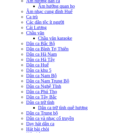
Âm hưởng dân ca
Âm hưởng quan họ
Âm nhạc cung đình Huế
Ca trù
Các dân tộc ít người
Cải Lương
Chầu văn
Chầu văn karaoke
Dân ca Bắc Bộ
Dân ca Bình Trị Thiên
Dân ca Hà Nam
Dân ca Hà Tây
Dân ca Huế
Dân ca khu 5
Dân ca Nam Bộ
Dân ca Nam Trung Bộ
Dân ca Nghệ Tĩnh
Dân ca Phú Thọ
Dân ca Tây Bắc
Dân ca trữ tình
Dân ca trữ tình quê hương
Dân ca Trung bộ
Dân ca và nhạc cổ truyền
Dạy hát dân ca
Hát bài chòi