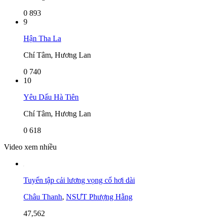
0
893
9
Hận Tha La
Chí Tâm, Hương Lan
0
740
10
Yêu Dấu Hà Tiên
Chí Tâm, Hương Lan
0
618
Video xem nhiều
Tuyển tập cải lương vọng cổ hơi dài
Châu Thanh
,
NSƯT Phượng Hằng
47,562