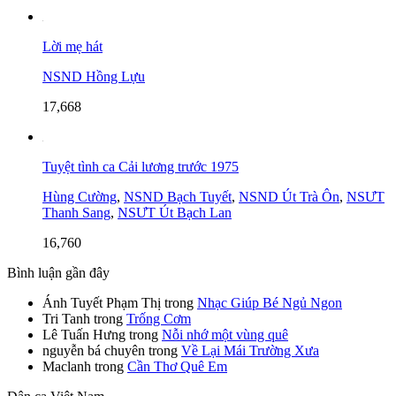
Lời mẹ hát
NSND Hồng Lựu
17,668
Tuyệt tình ca Cải lương trước 1975
Hùng Cường
,
NSND Bạch Tuyết
,
NSND Út Trà Ôn
,
NSƯT
Thanh Sang
,
NSƯT Út Bạch Lan
16,760
Bình luận gần đây
Ánh Tuyết Phạm Thị
trong
Nhạc Giúp Bé Ngủ Ngon
Tri Tanh
trong
Trống Cơm
Lê Tuấn Hưng
trong
Nỗi nhớ một vùng quê
nguyễn bá chuyên
trong
Về Lại Mái Trường Xưa
Maclanh
trong
Cần Thơ Quê Em