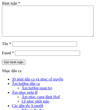
Bình luận
*
Tên
*
Email
*
Nhạc dân ca
30 phút dân ca và nhạc cổ truyền
Âm hưởng dân ca
Âm hưởng quan họ
Âm nhạc nghi lễ
Âm nhạc cung đình Huế
Lễ nhạc phật giáo
Các dân tộc ít người