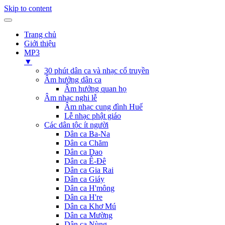
Skip to content
Trang chủ
Giới thiệu
MP3
▼
30 phút dân ca và nhạc cổ truyền
Âm hưởng dân ca
Âm hưởng quan họ
Âm nhạc nghi lễ
Âm nhạc cung đình Huế
Lễ nhạc phật giáo
Các dân tộc ít người
Dân ca Ba-Na
Dân ca Chăm
Dân ca Dao
Dân ca Ê-Đê
Dân ca Gia Rai
Dân ca Giáy
Dân ca H'mông
Dân ca H're
Dân ca Khơ Mú
Dân ca Mường
Dân ca Nùng