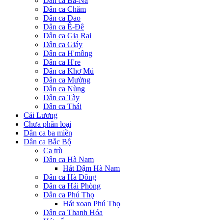
Dân ca Ba-Na
Dân ca Chăm
Dân ca Dao
Dân ca Ê-Đê
Dân ca Gia Rai
Dân ca Giáy
Dân ca H'mông
Dân ca H're
Dân ca Khơ Mú
Dân ca Mường
Dân ca Nùng
Dân ca Tày
Dân ca Thái
Cải Lương
Chưa phân loại
Dân ca ba miền
Dân ca Bắc Bộ
Ca trù
Dân ca Hà Nam
Hát Dậm Hà Nam
Dân ca Hà Đông
Dân ca Hải Phòng
Dân ca Phú Thọ
Hát xoan Phú Thọ
Dân ca Thanh Hóa