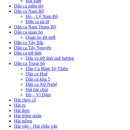
Hát xẩm
Dân ca miền tây
Dân ca Nam Bộ
Hò – Lý Nam Bộ
Đờn ca tài tử
Dân ca Nam Trung Bộ
Dân ca quan họ
Quan họ lời mới
Dân ca Tây Bắc
Dân ca Tây Nguyên
Dân ca trữ tình
Dân ca trữ tình quê hương
Dân ca Trung bộ
Dân Ca Bình Trị Thiên
Dân ca Huế
Dân ca khu 5
Dân ca Xứ Nghệ
Hát bài chòi
Hò – Ví Dặm
Hát chèo cổ
Hát ru
Hát then
Hát trống quân
Hát tuồng
Hát văn – Hát chầu văn