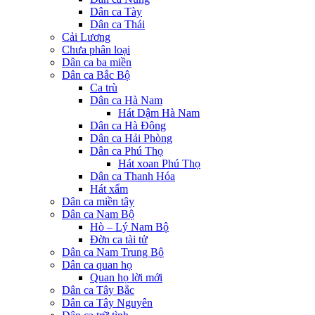
Dân ca Tày
Dân ca Thái
Cải Lương
Chưa phân loại
Dân ca ba miền
Dân ca Bắc Bộ
Ca trù
Dân ca Hà Nam
Hát Dậm Hà Nam
Dân ca Hà Đông
Dân ca Hải Phòng
Dân ca Phú Thọ
Hát xoan Phú Thọ
Dân ca Thanh Hóa
Hát xẩm
Dân ca miền tây
Dân ca Nam Bộ
Hò – Lý Nam Bộ
Đờn ca tài tử
Dân ca Nam Trung Bộ
Dân ca quan họ
Quan họ lời mới
Dân ca Tây Bắc
Dân ca Tây Nguyên