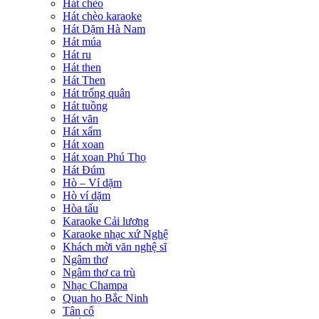
Hát chèo
Hát chèo karaoke
Hát Dặm Hà Nam
Hát múa
Hát ru
Hát then
Hát Then
Hát trống quân
Hát tuồng
Hát văn
Hát xẩm
Hát xoan
Hát xoan Phú Thọ
Hát Đúm
Hò – Ví dặm
Hò ví dặm
Hòa tấu
Karaoke Cải lương
Karaoke nhạc xứ Nghệ
Khách mời văn nghệ sĩ
Ngâm thơ
Ngâm thơ ca trù
Nhạc Champa
Quan họ Bắc Ninh
Tân cổ