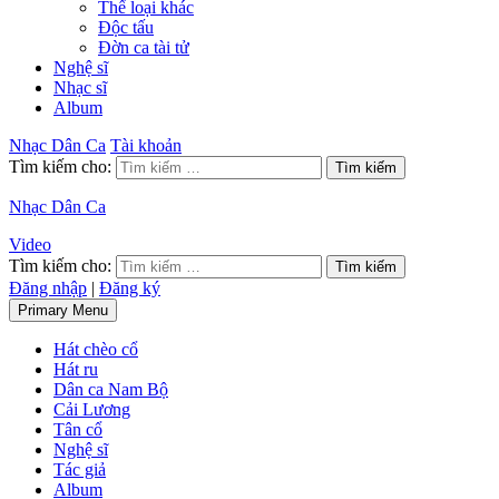
Thể loại khác
Độc tấu
Đờn ca tài tử
Nghệ sĩ
Nhạc sĩ
Album
Nhạc Dân Ca
Tài khoản
Tìm kiếm cho:
Nhạc Dân Ca
Video
Tìm kiếm cho:
Đăng nhập
|
Đăng ký
Primary Menu
Hát chèo cổ
Hát ru
Dân ca Nam Bộ
Cải Lương
Tân cổ
Nghệ sĩ
Tác giả
Album