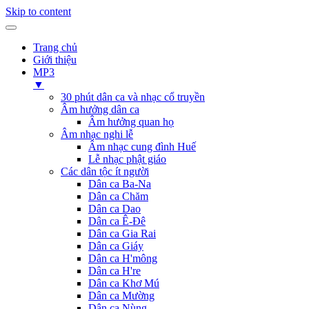
Skip to content
Trang chủ
Giới thiệu
MP3
▼
30 phút dân ca và nhạc cổ truyền
Âm hưởng dân ca
Âm hưởng quan họ
Âm nhạc nghi lễ
Âm nhạc cung đình Huế
Lễ nhạc phật giáo
Các dân tộc ít người
Dân ca Ba-Na
Dân ca Chăm
Dân ca Dao
Dân ca Ê-Đê
Dân ca Gia Rai
Dân ca Giáy
Dân ca H'mông
Dân ca H're
Dân ca Khơ Mú
Dân ca Mường
Dân ca Nùng