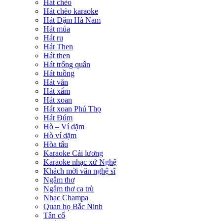
Hát chèo
Hát chèo karaoke
Hát Dặm Hà Nam
Hát múa
Hát ru
Hát Then
Hát then
Hát trống quân
Hát tuồng
Hát văn
Hát xẩm
Hát xoan
Hát xoan Phú Thọ
Hát Đúm
Hò – Ví dặm
Hò ví dặm
Hòa tấu
Karaoke Cải lương
Karaoke nhạc xứ Nghệ
Khách mời văn nghệ sĩ
Ngâm thơ
Ngâm thơ ca trù
Nhạc Champa
Quan họ Bắc Ninh
Tân cổ