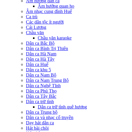
Âm hưởng dân ca
Âm hưởng quan họ
Âm nhạc cung đình Huế
Ca trù
Các dân tộc ít người
Cải Lương
Chầu văn
Chầu văn karaoke
Dân ca Bắc Bộ
Dân ca Bình Trị Thiên
Dân ca Hà Nam
Dân ca Hà Tây
Dân ca Huế
Dân ca khu 5
Dân ca Nam Bộ
Dân ca Nam Trung Bộ
Dân ca Nghệ Tĩnh
Dân ca Phú Thọ
Dân ca Tây Bắc
Dân ca trữ tình
Dân ca trữ tình quê hương
Dân ca Trung bộ
Dân ca và nhạc cổ truyền
Dạy hát dân ca
Hát bài chòi