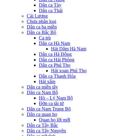
Dân ca Tày
Dân ca Thái
Cải Lương
Chưa phân loại
Dân ca ba miền
Dân ca Bắc Bộ
Ca trù
Dân ca Hà Nam
Hát Dậm Hà Nam
Dân ca Hà Đông
Dân ca Hải Phòng
Dân ca Phú Thọ
Hát xoan Phú Thọ
Dân ca Thanh Hóa
Hát xẩm
Dân ca miền tây
Dân ca Nam Bộ
Hò – Lý Nam Bộ
Đờn ca tài tử
Dân ca Nam Trung Bộ
Dân ca quan họ
Quan họ lời mới
Dân ca Tây Bắc
Dân ca Tây Nguyên