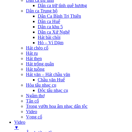
Dân ca trữ tình
Dân ca trữ tình quê hương
Dân ca Trung bộ
Dân Ca Bình Trị Thiên
Dân ca Huế
Dân ca khu 5
Dân ca Xứ Nghệ
Hát bài chòi
Hò – Ví Dặm
Hát chèo cổ
Hát ru
Hát then
Hát trống quân
Hát tuồng
Hát văn – Hát chầu văn
Chầu văn Huế
Hòa tấu nhạc cụ
Độc tấu nhạc cụ
Ngâm thơ
Tân cổ
Trong vườn hoa âm nhạc dân tộc
Video
Vọng cổ
Video
▼