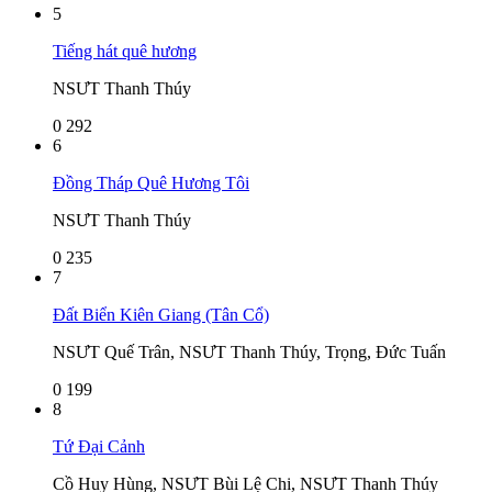
5
Tiếng hát quê hương
NSƯT Thanh Thúy
0
292
6
Đồng Tháp Quê Hương Tôi
NSƯT Thanh Thúy
0
235
7
Đất Biển Kiên Giang (Tân Cổ)
NSƯT Quế Trân, NSƯT Thanh Thúy, Trọng, Đức Tuấn
0
199
8
Tứ Đại Cảnh
Cồ Huy Hùng, NSƯT Bùi Lệ Chi, NSƯT Thanh Thúy