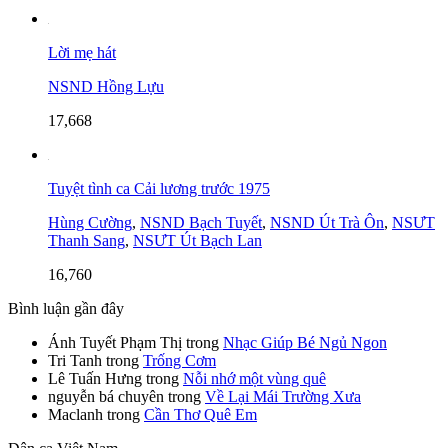
Lời mẹ hát
NSND Hồng Lựu
17,668
Tuyệt tình ca Cải lương trước 1975
Hùng Cường
,
NSND Bạch Tuyết
,
NSND Út Trà Ôn
,
NSƯT
Thanh Sang
,
NSƯT Út Bạch Lan
16,760
Bình luận gần đây
Ánh Tuyết Phạm Thị
trong
Nhạc Giúp Bé Ngủ Ngon
Tri Tanh
trong
Trống Cơm
Lê Tuấn Hưng
trong
Nỗi nhớ một vùng quê
nguyễn bá chuyên
trong
Về Lại Mái Trường Xưa
Maclanh
trong
Cần Thơ Quê Em