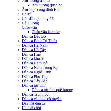
Âm hưởng dân ca
Âm hưởng quan họ
Âm nhạc cung đình Huế
Ca trù
Các dân tộc ít người
Cải Lương
Chầu văn
Chầu văn karaoke
Dân ca Bắc Bộ
Dân ca Bình Trị Thiên
Dân ca Hà Nam
Dân ca Hà Tây
Dân ca Huế
Dân ca khu 5
Dân ca Nam Bộ
Dân ca Nam Trung Bộ
Dân ca Nghệ Tĩnh
Dân ca Phú Thọ
Dân ca Tây Bắc
Dân ca trữ tình
Dân ca trữ tình quê hương
Dân ca Trung bộ
Dân ca và nhạc cổ truyền
Dạy hát dân ca
Hát bài chòi