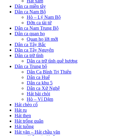
Hát xẩm
Dân ca miền tây
Dân ca Nam Bộ
Hò – Lý Nam Bộ
Đờn ca tài tử
Dân ca Nam Trung Bộ
Dân ca quan họ
Quan họ lời mới
Dân ca Tây Bắc
Dân ca Tây Nguyên
Dân ca trữ tình
Dân ca trữ tình quê hương
Dân ca Trung bộ
Dân Ca Bình Trị Thiên
Dân ca Huế
Dân ca khu 5
Dân ca Xứ Nghệ
Hát bài chòi
Hò – Ví Dặm
Hát chèo cổ
Hát ru
Hát then
Hát trống quân
Hát tuồng
Hát văn – Hát chầu văn