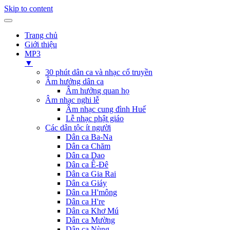
Skip to content
Trang chủ
Giới thiệu
MP3
▼
30 phút dân ca và nhạc cổ truyền
Âm hưởng dân ca
Âm hưởng quan họ
Âm nhạc nghi lễ
Âm nhạc cung đình Huế
Lễ nhạc phật giáo
Các dân tộc ít người
Dân ca Ba-Na
Dân ca Chăm
Dân ca Dao
Dân ca Ê-Đê
Dân ca Gia Rai
Dân ca Giáy
Dân ca H'mông
Dân ca H're
Dân ca Khơ Mú
Dân ca Mường
Dân ca Nùng