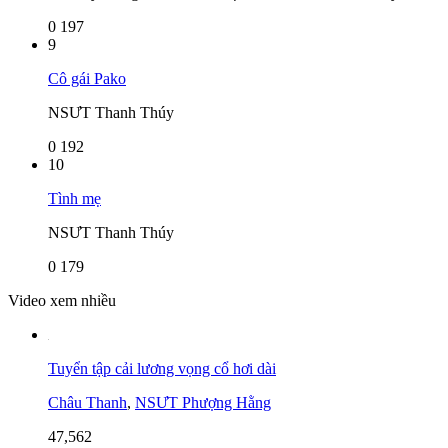
0
197
9
Cô gái Pako
NSƯT Thanh Thúy
0
192
10
Tình mẹ
NSƯT Thanh Thúy
0
179
Video xem nhiều
Tuyển tập cải lương vọng cổ hơi dài
Châu Thanh
,
NSƯT Phượng Hằng
47,562