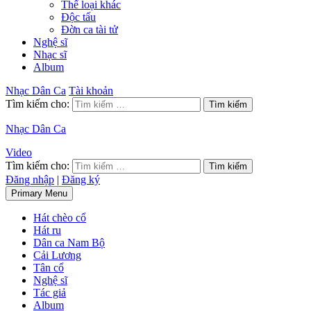
Thể loại khác
Độc tấu
Đờn ca tài tử
Nghệ sĩ
Nhạc sĩ
Album
Nhạc Dân Ca
Tài khoản
Tìm kiếm cho:
Nhạc Dân Ca
Video
Tìm kiếm cho:
Đăng nhập
|
Đăng ký
Primary Menu
Hát chèo cổ
Hát ru
Dân ca Nam Bộ
Cải Lương
Tân cổ
Nghệ sĩ
Tác giả
Album