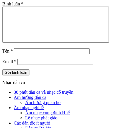
Bình luận
*
Tên
*
Email
*
Nhạc dân ca
30 phút dân ca và nhạc cổ truyền
Âm hưởng dân ca
Âm hưởng quan họ
Âm nhạc nghi lễ
Âm nhạc cung đình Huế
Lễ nhạc phật giáo
Các dân tộc ít người