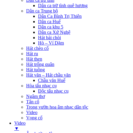
Dân ca trữ tình
Dân ca trữ tình quê hương
Dân ca Trung bộ
Dân Ca Bình Trị Thiên
Dân ca Huế
Dân ca khu 5
Dân ca Xứ Nghệ
Hát bài chòi
Hò – Ví Dặm
Hát chèo cổ
Hát ru
Hát then
Hát trống quân
Hát tuồng
Hát văn – Hát chầu văn
Chầu văn Huế
Hòa tấu nhạc cụ
Độc tấu nhạc cụ
Ngâm thơ
Tân cổ
Trong vườn hoa âm nhạc dân tộc
Video
Vọng cổ
Video
▼