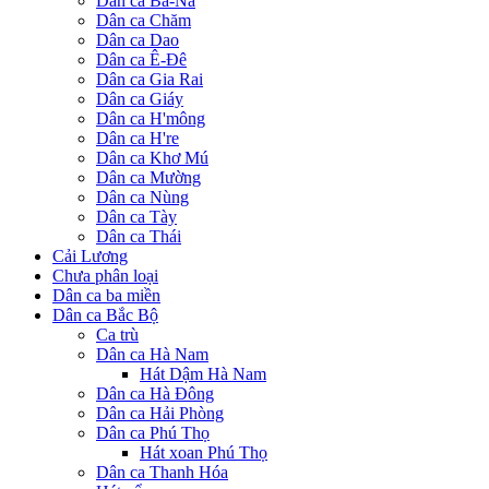
Dân ca Ba-Na
Dân ca Chăm
Dân ca Dao
Dân ca Ê-Đê
Dân ca Gia Rai
Dân ca Giáy
Dân ca H'mông
Dân ca H're
Dân ca Khơ Mú
Dân ca Mường
Dân ca Nùng
Dân ca Tày
Dân ca Thái
Cải Lương
Chưa phân loại
Dân ca ba miền
Dân ca Bắc Bộ
Ca trù
Dân ca Hà Nam
Hát Dậm Hà Nam
Dân ca Hà Đông
Dân ca Hải Phòng
Dân ca Phú Thọ
Hát xoan Phú Thọ
Dân ca Thanh Hóa