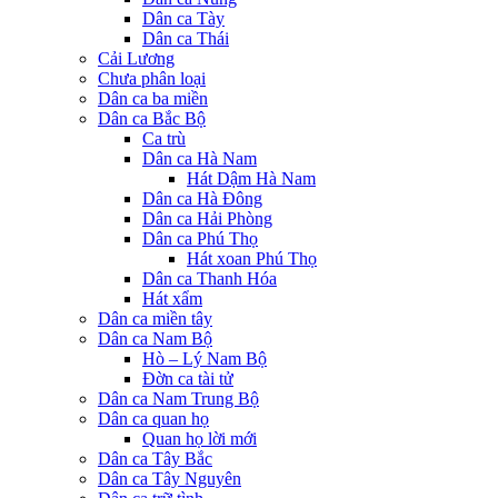
Dân ca Tày
Dân ca Thái
Cải Lương
Chưa phân loại
Dân ca ba miền
Dân ca Bắc Bộ
Ca trù
Dân ca Hà Nam
Hát Dậm Hà Nam
Dân ca Hà Đông
Dân ca Hải Phòng
Dân ca Phú Thọ
Hát xoan Phú Thọ
Dân ca Thanh Hóa
Hát xẩm
Dân ca miền tây
Dân ca Nam Bộ
Hò – Lý Nam Bộ
Đờn ca tài tử
Dân ca Nam Trung Bộ
Dân ca quan họ
Quan họ lời mới
Dân ca Tây Bắc
Dân ca Tây Nguyên