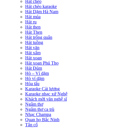
Hát chèo
Hát chèo karaoke
Hát Dặm Hà Nam
Hát múa
Hát ru
Hát then
Hát Then
Hát trống quân
Hát tuồng
Hát văn
Hát xẩm
Hát xoan
Hát xoan Phú Thọ
Hát Đúm
Hò – Ví dặm
Hò ví dặm
Hòa tấu
Karaoke Cải lương
Karaoke nhạc xứ Nghệ
Khách mời văn nghệ sĩ
Ngâm thơ
Ngâm thơ ca trù
Nhạc Champa
Quan họ Bắc Ninh
Tân cổ