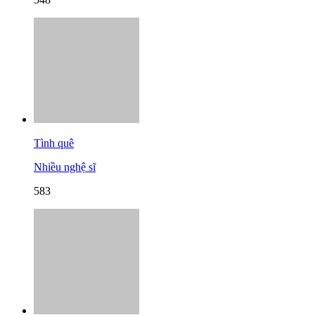
Tình quê
Nhiều nghệ sĩ
583