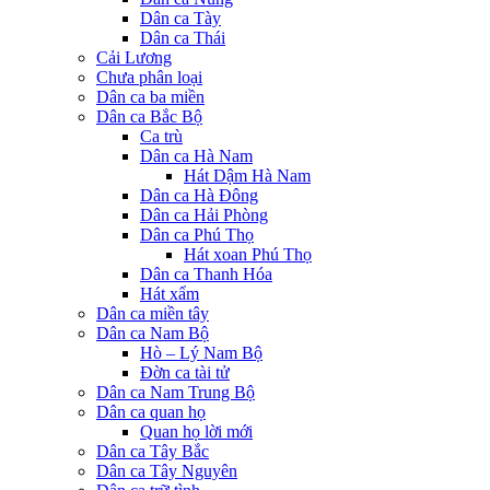
Dân ca Tày
Dân ca Thái
Cải Lương
Chưa phân loại
Dân ca ba miền
Dân ca Bắc Bộ
Ca trù
Dân ca Hà Nam
Hát Dậm Hà Nam
Dân ca Hà Đông
Dân ca Hải Phòng
Dân ca Phú Thọ
Hát xoan Phú Thọ
Dân ca Thanh Hóa
Hát xẩm
Dân ca miền tây
Dân ca Nam Bộ
Hò – Lý Nam Bộ
Đờn ca tài tử
Dân ca Nam Trung Bộ
Dân ca quan họ
Quan họ lời mới
Dân ca Tây Bắc
Dân ca Tây Nguyên