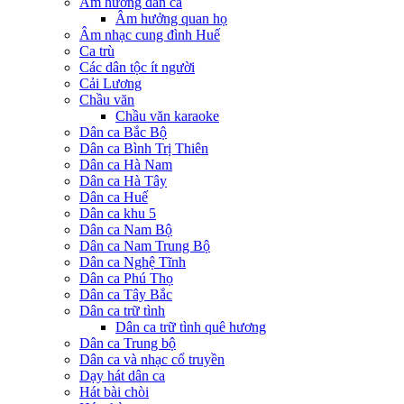
Âm hưởng dân ca
Âm hưởng quan họ
Âm nhạc cung đình Huế
Ca trù
Các dân tộc ít người
Cải Lương
Chầu văn
Chầu văn karaoke
Dân ca Bắc Bộ
Dân ca Bình Trị Thiên
Dân ca Hà Nam
Dân ca Hà Tây
Dân ca Huế
Dân ca khu 5
Dân ca Nam Bộ
Dân ca Nam Trung Bộ
Dân ca Nghệ Tĩnh
Dân ca Phú Thọ
Dân ca Tây Bắc
Dân ca trữ tình
Dân ca trữ tình quê hương
Dân ca Trung bộ
Dân ca và nhạc cổ truyền
Dạy hát dân ca
Hát bài chòi