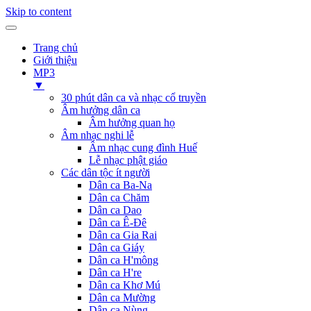
Skip to content
Trang chủ
Giới thiệu
MP3
▼
30 phút dân ca và nhạc cổ truyền
Âm hưởng dân ca
Âm hưởng quan họ
Âm nhạc nghi lễ
Âm nhạc cung đình Huế
Lễ nhạc phật giáo
Các dân tộc ít người
Dân ca Ba-Na
Dân ca Chăm
Dân ca Dao
Dân ca Ê-Đê
Dân ca Gia Rai
Dân ca Giáy
Dân ca H'mông
Dân ca H're
Dân ca Khơ Mú
Dân ca Mường
Dân ca Nùng