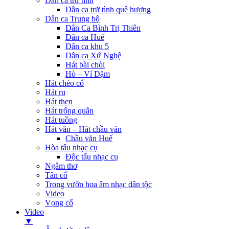
Dân ca trữ tình
Dân ca trữ tình quê hương
Dân ca Trung bộ
Dân Ca Bình Trị Thiên
Dân ca Huế
Dân ca khu 5
Dân ca Xứ Nghệ
Hát bài chòi
Hò – Ví Dặm
Hát chèo cổ
Hát ru
Hát then
Hát trống quân
Hát tuồng
Hát văn – Hát chầu văn
Chầu văn Huế
Hòa tấu nhạc cụ
Độc tấu nhạc cụ
Ngâm thơ
Tân cổ
Trong vườn hoa âm nhạc dân tộc
Video
Vọng cổ
Video
▼