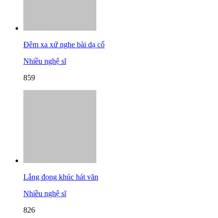
Đêm xa xứ nghe bài dạ cổ
Nhiều nghệ sĩ
859
Lắng đọng khúc hát văn
Nhiều nghệ sĩ
826