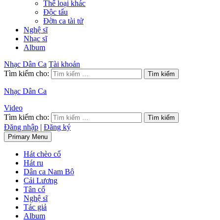
Thể loại khác
Độc tấu
Đờn ca tài tử
Nghệ sĩ
Nhạc sĩ
Album
Nhạc Dân Ca
Tài khoản
Tìm kiếm cho:
Nhạc Dân Ca
Video
Tìm kiếm cho:
Đăng nhập
|
Đăng ký
Primary Menu
Hát chèo cổ
Hát ru
Dân ca Nam Bộ
Cải Lương
Tân cổ
Nghệ sĩ
Tác giả
Album