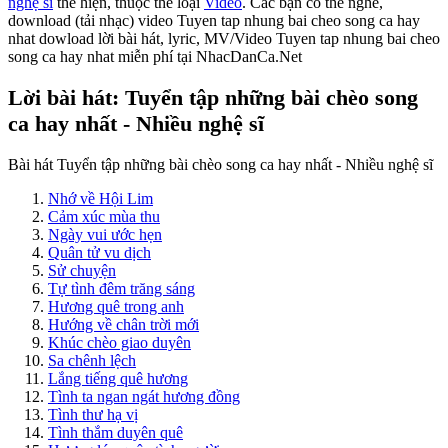
nghệ sĩ
thể hiện, thuộc thể loại
Video
. Các bạn có thể nghe,
download (tải nhạc) video Tuyen tap nhung bai cheo song ca hay
nhat dowload lời bài hát, lyric, MV/Video Tuyen tap nhung bai cheo
song ca hay nhat miễn phí tại NhacDanCa.Net
Lời bài hát: Tuyển tập những bài chèo song
ca hay nhất - Nhiều nghệ sĩ
Bài hát Tuyển tập những bài chèo song ca hay nhất - Nhiều nghệ sĩ
Nhớ về Hội Lim
Cảm xúc mùa thu
Ngày vui ước hẹn
Quân tử vu dịch
Sử chuyện
Tự tình đêm trăng sáng
Hương quê trong anh
Hướng về chân trời mới
Khúc chèo giao duyên
Sa chênh lệch
Lắng tiếng quê hương
Tình ta ngan ngát hương đồng
Tình thư hạ vị
Tình thắm duyên quê