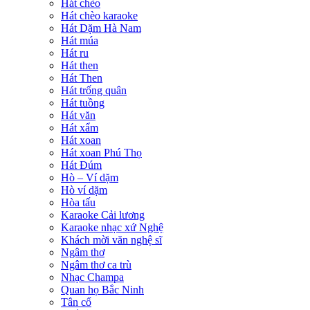
Hát chèo
Hát chèo karaoke
Hát Dặm Hà Nam
Hát múa
Hát ru
Hát then
Hát Then
Hát trống quân
Hát tuồng
Hát văn
Hát xẩm
Hát xoan
Hát xoan Phú Thọ
Hát Đúm
Hò – Ví dặm
Hò ví dặm
Hòa tấu
Karaoke Cải lương
Karaoke nhạc xứ Nghệ
Khách mời văn nghệ sĩ
Ngâm thơ
Ngâm thơ ca trù
Nhạc Champa
Quan họ Bắc Ninh
Tân cổ