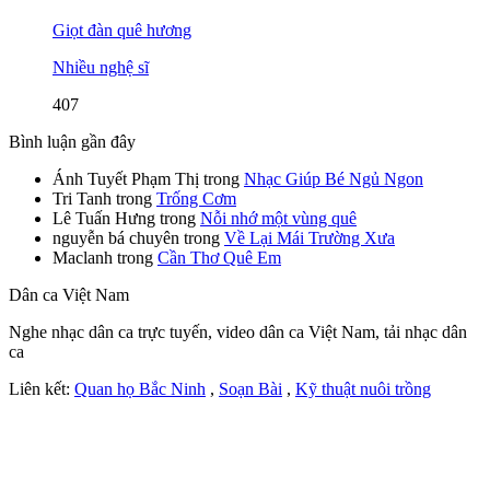
Giọt đàn quê hương
Nhiều nghệ sĩ
407
Bình luận gần đây
Ánh Tuyết Phạm Thị
trong
Nhạc Giúp Bé Ngủ Ngon
Tri Tanh
trong
Trống Cơm
Lê Tuấn Hưng
trong
Nỗi nhớ một vùng quê
nguyễn bá chuyên
trong
Về Lại Mái Trường Xưa
Maclanh
trong
Cần Thơ Quê Em
Dân ca Việt Nam
Nghe nhạc dân ca trực tuyến, video dân ca Việt Nam, tải nhạc dân
ca
Liên kết:
Quan họ Bắc Ninh
,
Soạn Bài
,
Kỹ thuật nuôi trồng