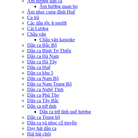
Âm hưởng dân ca
Âm hưởng quan họ
Âm nhạc cung đình Huế
Ca trù
Các dân tộc ít người
Cải Lương
Chầu văn
Chầu văn karaoke
Dân ca Bắc Bộ
Dân ca Bình Trị Thiên
Dân ca Hà Nam
Dân ca Hà Tây
Dân ca Huế
Dân ca khu 5
Dân ca Nam Bộ
Dân ca Nam Trung Bộ
Dân ca Nghệ Tĩnh
Dân ca Phú Thọ
Dân ca Tây Bắc
Dân ca trữ tình
Dân ca trữ tình quê hương
Dân ca Trung bộ
Dân ca và nhạc cổ truyền
Dạy hát dân ca
Hát bài chòi