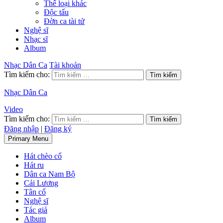
Thể loại khác
Độc tấu
Đờn ca tài tử
Nghệ sĩ
Nhạc sĩ
Album
Nhạc Dân Ca
Tài khoản
Tìm kiếm cho:
Nhạc Dân Ca
Video
Tìm kiếm cho:
Đăng nhập
|
Đăng ký
Primary Menu
Hát chèo cổ
Hát ru
Dân ca Nam Bộ
Cải Lương
Tân cổ
Nghệ sĩ
Tác giả
Album