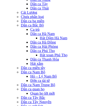
Dân ca Tày
Dân ca Thái
Cải Lương
Chưa phân loại
Dân ca ba miền
Dân ca Bắc Bộ
Ca trù
Dân ca Hà Nam
Hát Dậm Hà Nam
Dân ca Hà Đông
Dân ca Hải Phòng
Dân ca Phú Thọ
Hát xoan Phú Thọ
Dân ca Thanh Hóa
Hát xẩm
Dân ca miền tây
Dân ca Nam Bộ
Hò – Lý Nam Bộ
Đờn ca tài tử
Dân ca Nam Trung Bộ
Dân ca quan họ
Quan họ lời mới
Dân ca Tây Bắc
Dân ca Tây Nguyên