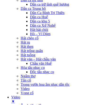
Dân ca trữ tình
Dân ca trữ tình quê hương
Dân ca Trung bộ
Dân Ca Bình Trị Thiên
Dân ca Huế
Dân ca khu 5
Dân ca Xứ Nghệ
Hát bài chòi
Hò – Ví Dặm
Hát chèo cổ
Hát ru
Hát then
Hát trống quân
Hát tuồng
Hát văn – Hát chầu văn
Chầu văn Huế
Hòa tấu nhạc cụ
Độc tấu nhạc cụ
Ngâm thơ
Tân cổ
Trong vườn hoa âm nhạc dân tộc
Video
Vọng cổ
Video
▼