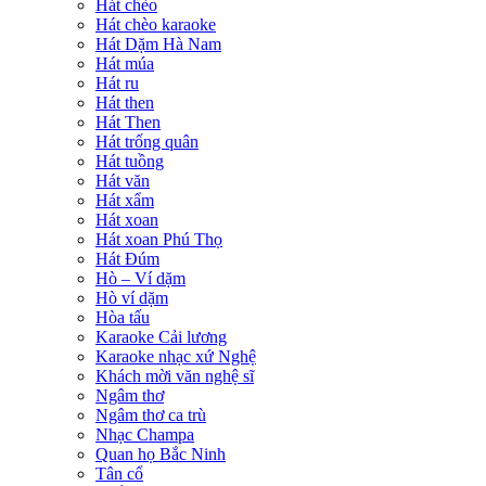
Hát chèo
Hát chèo karaoke
Hát Dặm Hà Nam
Hát múa
Hát ru
Hát then
Hát Then
Hát trống quân
Hát tuồng
Hát văn
Hát xẩm
Hát xoan
Hát xoan Phú Thọ
Hát Đúm
Hò – Ví dặm
Hò ví dặm
Hòa tấu
Karaoke Cải lương
Karaoke nhạc xứ Nghệ
Khách mời văn nghệ sĩ
Ngâm thơ
Ngâm thơ ca trù
Nhạc Champa
Quan họ Bắc Ninh
Tân cổ