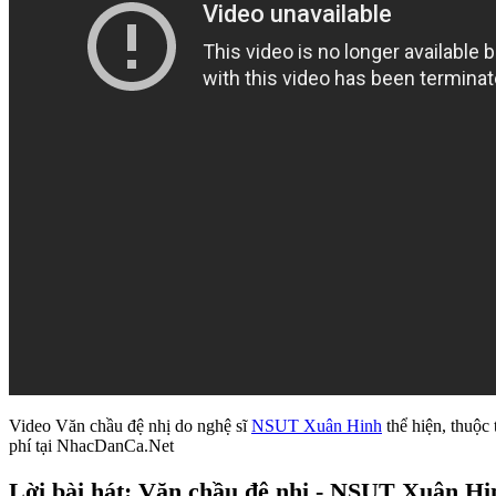
Video Văn chầu đệ nhị do nghệ sĩ
NSUT Xuân Hinh
thể hiện, thuộc 
phí tại NhacDanCa.Net
Lời bài hát: Văn chầu đệ nhị - NSUT Xuân Hi