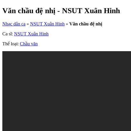
Văn chầu đệ nhị - NSUT Xuân Hinh
Nhạc dân ca
»
NSUT Xuân Hinh
»
Văn chầu đệ nhị
Ca sĩ:
NSUT Xuân Hinh
Thể loại:
Chầu văn