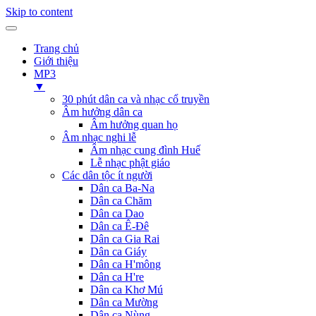
Skip to content
Trang chủ
Giới thiệu
MP3
▼
30 phút dân ca và nhạc cổ truyền
Âm hưởng dân ca
Âm hưởng quan họ
Âm nhạc nghi lễ
Âm nhạc cung đình Huế
Lễ nhạc phật giáo
Các dân tộc ít người
Dân ca Ba-Na
Dân ca Chăm
Dân ca Dao
Dân ca Ê-Đê
Dân ca Gia Rai
Dân ca Giáy
Dân ca H'mông
Dân ca H're
Dân ca Khơ Mú
Dân ca Mường
Dân ca Nùng