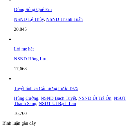
Dòng Sông Quê Em
NSND Lệ Thủy
,
NSND Thanh Tuấn
20,845
Lời mẹ hát
NSND Hồng Lựu
17,668
Tuyệt tình ca Cải lương trước 1975
Hùng Cường
,
NSND Bạch Tuyết
,
NSND Út Trà Ôn
,
NSƯT
Thanh Sang
,
NSƯT Út Bạch Lan
16,760
Bình luận gần đây