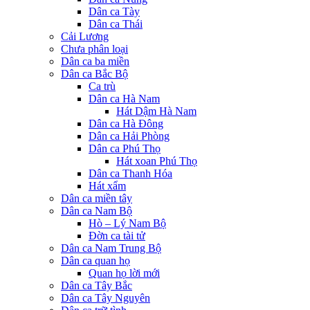
Dân ca Tày
Dân ca Thái
Cải Lương
Chưa phân loại
Dân ca ba miền
Dân ca Bắc Bộ
Ca trù
Dân ca Hà Nam
Hát Dậm Hà Nam
Dân ca Hà Đông
Dân ca Hải Phòng
Dân ca Phú Thọ
Hát xoan Phú Thọ
Dân ca Thanh Hóa
Hát xẩm
Dân ca miền tây
Dân ca Nam Bộ
Hò – Lý Nam Bộ
Đờn ca tài tử
Dân ca Nam Trung Bộ
Dân ca quan họ
Quan họ lời mới
Dân ca Tây Bắc
Dân ca Tây Nguyên