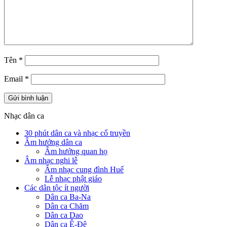
Tên
*
Email
*
Nhạc dân ca
30 phút dân ca và nhạc cổ truyền
Âm hưởng dân ca
Âm hưởng quan họ
Âm nhạc nghi lễ
Âm nhạc cung đình Huế
Lễ nhạc phật giáo
Các dân tộc ít người
Dân ca Ba-Na
Dân ca Chăm
Dân ca Dao
Dân ca Ê-Đê