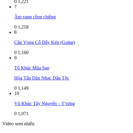
0
1,221
7
Âm vang cồng chiêng
0
1,218
8
Câu Vọng Cổ Dây Kép (Guitar)
0
1,160
9
Tổ Khúc Múa Sạp
Hòa Tấu Dàn Nhạc Dân Tộc
0
1,149
10
Vũ Khúc Tây Nguyên – T’rưng
0
1,071
Video xem nhiều