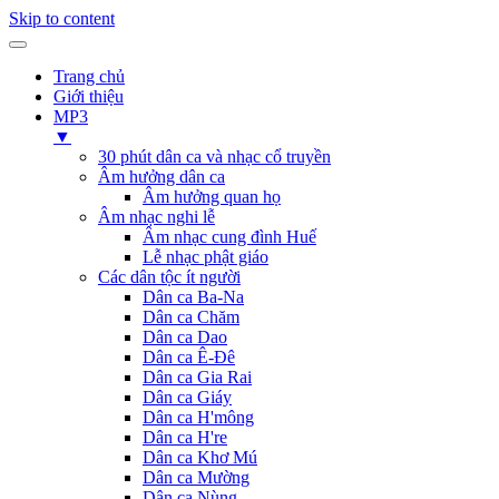
Skip to content
Trang chủ
Giới thiệu
MP3
▼
30 phút dân ca và nhạc cổ truyền
Âm hưởng dân ca
Âm hưởng quan họ
Âm nhạc nghi lễ
Âm nhạc cung đình Huế
Lễ nhạc phật giáo
Các dân tộc ít người
Dân ca Ba-Na
Dân ca Chăm
Dân ca Dao
Dân ca Ê-Đê
Dân ca Gia Rai
Dân ca Giáy
Dân ca H'mông
Dân ca H're
Dân ca Khơ Mú
Dân ca Mường
Dân ca Nùng