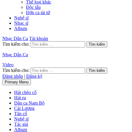
Thể loại khác
Độc tấu
Đờn ca tài tử
Nghệ sĩ
Nhạc sĩ
Album
Nhạc Dân Ca
Tài khoản
Tìm kiếm cho:
Nhạc Dân Ca
Video
Tìm kiếm cho:
Đăng nhập
|
Đăng ký
Primary Menu
Hát chèo cổ
Hát ru
Dân ca Nam Bộ
Cải Lương
Tân cổ
Nghệ sĩ
Tác giả
Album