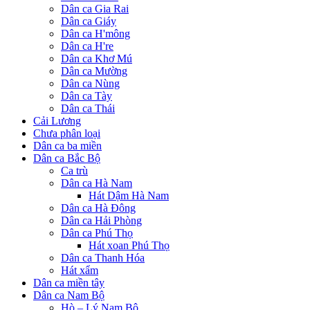
Dân ca Gia Rai
Dân ca Giáy
Dân ca H'mông
Dân ca H're
Dân ca Khơ Mú
Dân ca Mường
Dân ca Nùng
Dân ca Tày
Dân ca Thái
Cải Lương
Chưa phân loại
Dân ca ba miền
Dân ca Bắc Bộ
Ca trù
Dân ca Hà Nam
Hát Dậm Hà Nam
Dân ca Hà Đông
Dân ca Hải Phòng
Dân ca Phú Thọ
Hát xoan Phú Thọ
Dân ca Thanh Hóa
Hát xẩm
Dân ca miền tây
Dân ca Nam Bộ
Hò – Lý Nam Bộ