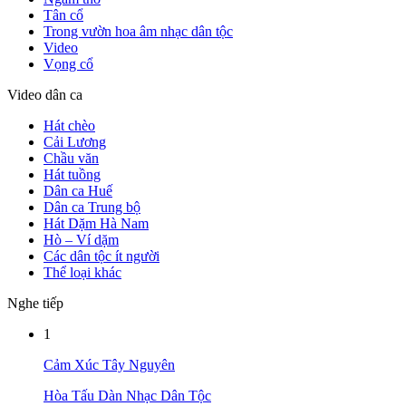
Tân cổ
Trong vườn hoa âm nhạc dân tộc
Video
Vọng cổ
Video dân ca
Hát chèo
Cải Lương
Chầu văn
Hát tuồng
Dân ca Huế
Dân ca Trung bộ
Hát Dặm Hà Nam
Hò – Ví dặm
Các dân tộc ít người
Thể loại khác
Nghe tiếp
1
Cảm Xúc Tây Nguyên
Hòa Tấu Dàn Nhạc Dân Tộc