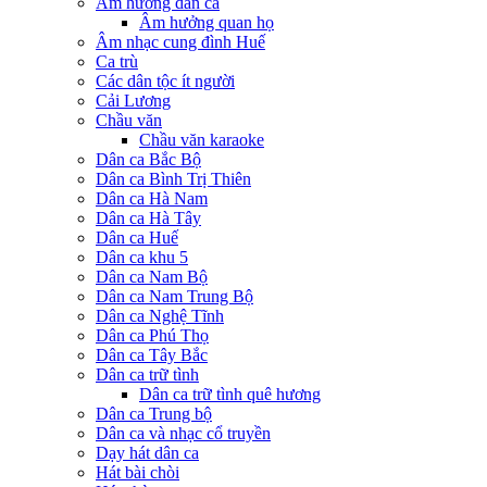
Âm hưởng dân ca
Âm hưởng quan họ
Âm nhạc cung đình Huế
Ca trù
Các dân tộc ít người
Cải Lương
Chầu văn
Chầu văn karaoke
Dân ca Bắc Bộ
Dân ca Bình Trị Thiên
Dân ca Hà Nam
Dân ca Hà Tây
Dân ca Huế
Dân ca khu 5
Dân ca Nam Bộ
Dân ca Nam Trung Bộ
Dân ca Nghệ Tĩnh
Dân ca Phú Thọ
Dân ca Tây Bắc
Dân ca trữ tình
Dân ca trữ tình quê hương
Dân ca Trung bộ
Dân ca và nhạc cổ truyền
Dạy hát dân ca
Hát bài chòi