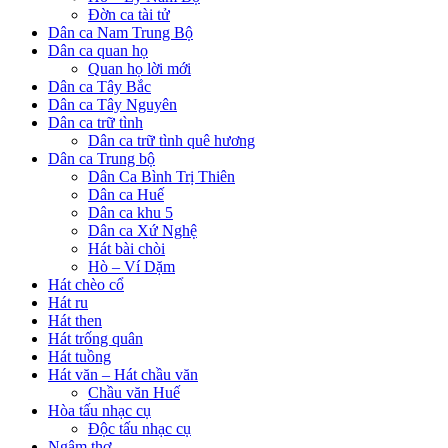
Đờn ca tài tử
Dân ca Nam Trung Bộ
Dân ca quan họ
Quan họ lời mới
Dân ca Tây Bắc
Dân ca Tây Nguyên
Dân ca trữ tình
Dân ca trữ tình quê hương
Dân ca Trung bộ
Dân Ca Bình Trị Thiên
Dân ca Huế
Dân ca khu 5
Dân ca Xứ Nghệ
Hát bài chòi
Hò – Ví Dặm
Hát chèo cổ
Hát ru
Hát then
Hát trống quân
Hát tuồng
Hát văn – Hát chầu văn
Chầu văn Huế
Hòa tấu nhạc cụ
Độc tấu nhạc cụ
Ngâm thơ