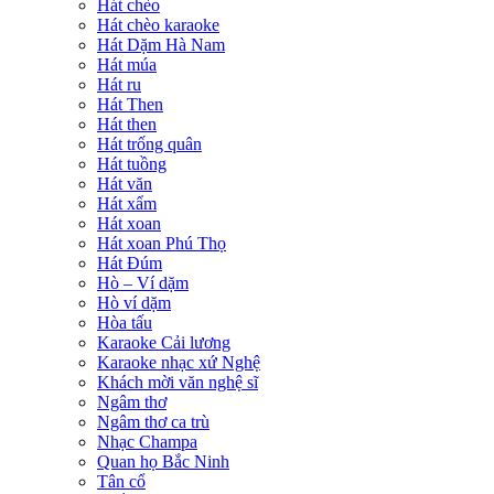
Hát chèo
Hát chèo karaoke
Hát Dặm Hà Nam
Hát múa
Hát ru
Hát Then
Hát then
Hát trống quân
Hát tuồng
Hát văn
Hát xẩm
Hát xoan
Hát xoan Phú Thọ
Hát Đúm
Hò – Ví dặm
Hò ví dặm
Hòa tấu
Karaoke Cải lương
Karaoke nhạc xứ Nghệ
Khách mời văn nghệ sĩ
Ngâm thơ
Ngâm thơ ca trù
Nhạc Champa
Quan họ Bắc Ninh
Tân cổ