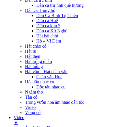
Dân ca trữ tình
Dân ca trữ tình quê hương
Dân ca Trung bộ
Dân Ca Bình Trị Thiên
Dân ca Huế
Dân ca khu 5
Dân ca Xứ Nghệ
Hát bài chòi
Hò – Ví Dặm
Hát chèo cổ
Hát ru
Hát then
Hát trống quân
Hát tuồng
Hát văn – Hát chầu văn
Chầu văn Huế
Hòa tấu nhạc cụ
Độc tấu nhạc cụ
Ngâm thơ
Tân cổ
Trong vườn hoa âm nhạc dân tộc
Video
Vọng cổ
Video
▼