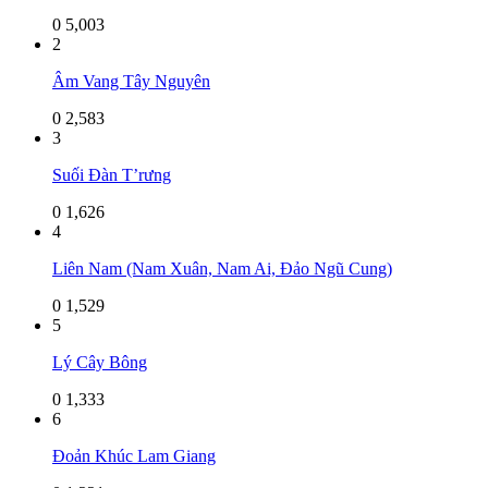
0
5,003
2
Âm Vang Tây Nguyên
0
2,583
3
Suối Đàn T’rưng
0
1,626
4
Liên Nam (Nam Xuân, Nam Ai, Đảo Ngũ Cung)
0
1,529
5
Lý Cây Bông
0
1,333
6
Đoản Khúc Lam Giang