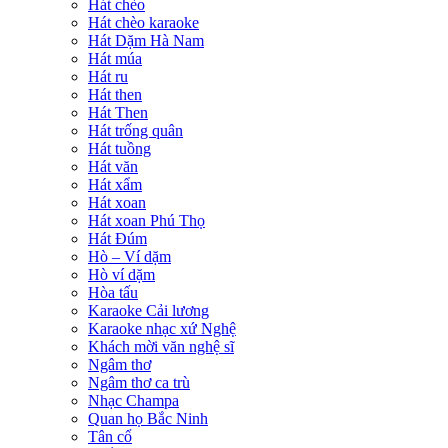
Hát chèo
Hát chèo karaoke
Hát Dặm Hà Nam
Hát múa
Hát ru
Hát then
Hát Then
Hát trống quân
Hát tuồng
Hát văn
Hát xẩm
Hát xoan
Hát xoan Phú Thọ
Hát Đúm
Hò – Ví dặm
Hò ví dặm
Hòa tấu
Karaoke Cải lương
Karaoke nhạc xứ Nghệ
Khách mời văn nghệ sĩ
Ngâm thơ
Ngâm thơ ca trù
Nhạc Champa
Quan họ Bắc Ninh
Tân cổ