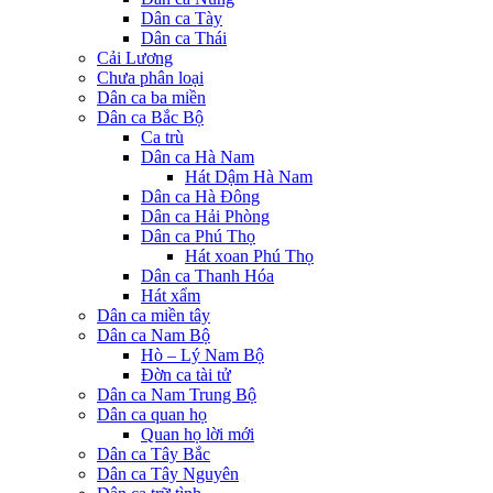
Dân ca Tày
Dân ca Thái
Cải Lương
Chưa phân loại
Dân ca ba miền
Dân ca Bắc Bộ
Ca trù
Dân ca Hà Nam
Hát Dậm Hà Nam
Dân ca Hà Đông
Dân ca Hải Phòng
Dân ca Phú Thọ
Hát xoan Phú Thọ
Dân ca Thanh Hóa
Hát xẩm
Dân ca miền tây
Dân ca Nam Bộ
Hò – Lý Nam Bộ
Đờn ca tài tử
Dân ca Nam Trung Bộ
Dân ca quan họ
Quan họ lời mới
Dân ca Tây Bắc
Dân ca Tây Nguyên