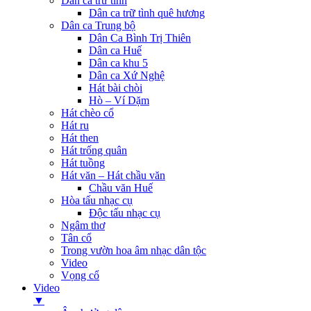
Dân ca trữ tình
Dân ca trữ tình quê hương
Dân ca Trung bộ
Dân Ca Bình Trị Thiên
Dân ca Huế
Dân ca khu 5
Dân ca Xứ Nghệ
Hát bài chòi
Hò – Ví Dặm
Hát chèo cổ
Hát ru
Hát then
Hát trống quân
Hát tuồng
Hát văn – Hát chầu văn
Chầu văn Huế
Hòa tấu nhạc cụ
Độc tấu nhạc cụ
Ngâm thơ
Tân cổ
Trong vườn hoa âm nhạc dân tộc
Video
Vọng cổ
Video
▼