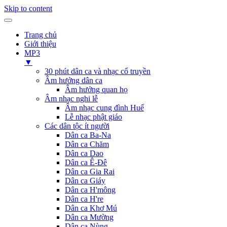
Skip to content
Trang chủ
Giới thiệu
MP3
▼
30 phút dân ca và nhạc cổ truyền
Âm hưởng dân ca
Âm hưởng quan họ
Âm nhạc nghi lễ
Âm nhạc cung đình Huế
Lễ nhạc phật giáo
Các dân tộc ít người
Dân ca Ba-Na
Dân ca Chăm
Dân ca Dao
Dân ca Ê-Đê
Dân ca Gia Rai
Dân ca Giáy
Dân ca H'mông
Dân ca H're
Dân ca Khơ Mú
Dân ca Mường
Dân ca Nùng