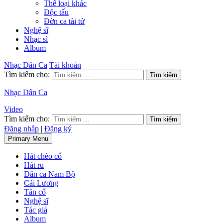
Thể loại khác
Độc tấu
Đờn ca tài tử
Nghệ sĩ
Nhạc sĩ
Album
Nhạc Dân Ca
Tài khoản
Tìm kiếm cho:
Nhạc Dân Ca
Video
Tìm kiếm cho:
Đăng nhập
|
Đăng ký
Primary Menu
Hát chèo cổ
Hát ru
Dân ca Nam Bộ
Cải Lương
Tân cổ
Nghệ sĩ
Tác giả
Album