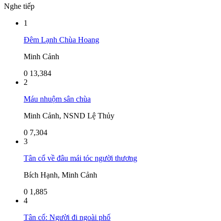
Nghe tiếp
1
Đêm Lạnh Chùa Hoang
Minh Cảnh
0
13,384
2
Máu nhuộm sân chùa
Minh Cảnh, NSND Lệ Thủy
0
7,304
3
Tân cổ về đâu mái tóc người thương
Bích Hạnh, Minh Cảnh
0
1,885
4
Tân cổ: Người đi ngoài phố