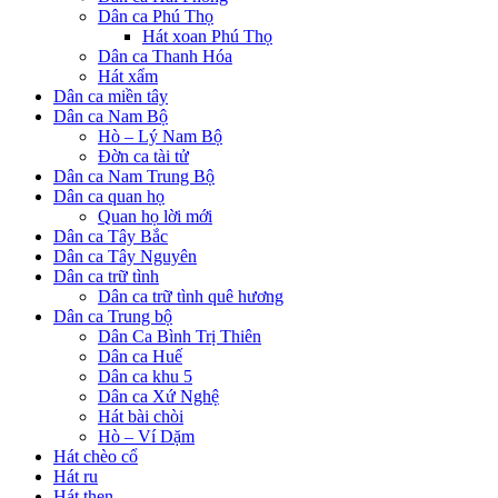
Dân ca Phú Thọ
Hát xoan Phú Thọ
Dân ca Thanh Hóa
Hát xẩm
Dân ca miền tây
Dân ca Nam Bộ
Hò – Lý Nam Bộ
Đờn ca tài tử
Dân ca Nam Trung Bộ
Dân ca quan họ
Quan họ lời mới
Dân ca Tây Bắc
Dân ca Tây Nguyên
Dân ca trữ tình
Dân ca trữ tình quê hương
Dân ca Trung bộ
Dân Ca Bình Trị Thiên
Dân ca Huế
Dân ca khu 5
Dân ca Xứ Nghệ
Hát bài chòi
Hò – Ví Dặm
Hát chèo cổ
Hát ru
Hát then