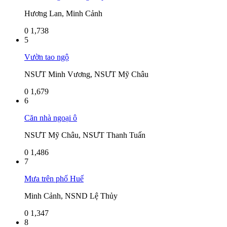
Hương Lan, Minh Cảnh
0
1,738
5
Vườn tao ngộ
NSƯT Minh Vương, NSƯT Mỹ Châu
0
1,679
6
Căn nhà ngoại ô
NSƯT Mỹ Châu, NSƯT Thanh Tuấn
0
1,486
7
Mưa trên phố Huế
Minh Cảnh, NSND Lệ Thủy
0
1,347
8