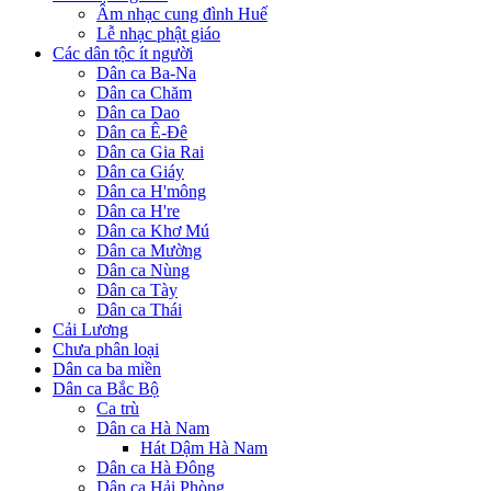
Âm nhạc cung đình Huế
Lễ nhạc phật giáo
Các dân tộc ít người
Dân ca Ba-Na
Dân ca Chăm
Dân ca Dao
Dân ca Ê-Đê
Dân ca Gia Rai
Dân ca Giáy
Dân ca H'mông
Dân ca H're
Dân ca Khơ Mú
Dân ca Mường
Dân ca Nùng
Dân ca Tày
Dân ca Thái
Cải Lương
Chưa phân loại
Dân ca ba miền
Dân ca Bắc Bộ
Ca trù
Dân ca Hà Nam
Hát Dậm Hà Nam
Dân ca Hà Đông
Dân ca Hải Phòng