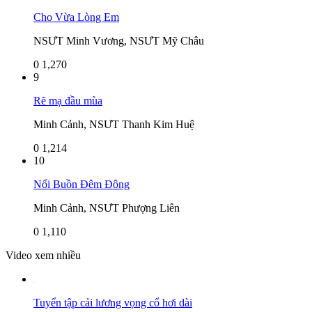
Cho Vừa Lòng Em
NSƯT Minh Vương, NSƯT Mỹ Châu
0
1,270
9
Rẽ mạ đầu mùa
Minh Cảnh, NSƯT Thanh Kim Huệ
0
1,214
10
Nổi Buồn Đêm Đông
Minh Cảnh, NSƯT Phượng Liên
0
1,110
Video xem nhiều
Tuyển tập cải lương vọng cổ hơi dài