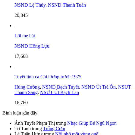
NSND Lệ Thủy
,
NSND Thanh Tuấn
20,845
Lời mẹ hát
NSND Hồng Lựu
17,668
Tuyệt tình ca Cải lương trước 1975
Hùng Cường
,
NSND Bạch Tuyết
,
NSND Út Trà Ôn
,
NSƯT
Thanh Sang
,
NSƯT Út Bạch Lan
16,760
Bình luận gần đây
Ánh Tuyết Phạm Thị
trong
Nhạc Giúp Bé Ngủ Ngon
Tri Tanh
trong
Trống Cơm
Lê Tuấn Hưng
trong
Nỗi nhớ một vùng quê