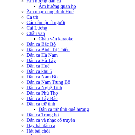
Âm hưởng dân ca
Âm hưởng quan họ
Âm nhạc cung đình Huế
Ca trù
Các dân tộc ít người
Cải Lương
Chầu văn
Chầu văn karaoke
Dân ca Bắc Bộ
Dân ca Bình Trị Thiên
Dân ca Hà Nam
Dân ca Hà Tây
Dân ca Huế
Dân ca khu 5
Dân ca Nam Bộ
Dân ca Nam Trung Bộ
Dân ca Nghệ Tĩnh
Dân ca Phú Thọ
Dân ca Tây Bắc
Dân ca trữ tình
Dân ca trữ tình quê hương
Dân ca Trung bộ
Dân ca và nhạc cổ truyền
Dạy hát dân ca
Hát bài chòi