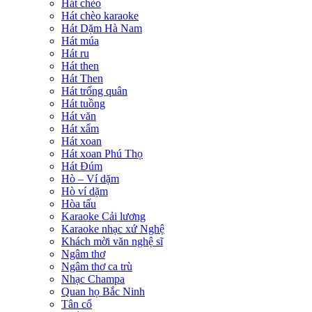
Hát chèo
Hát chèo karaoke
Hát Dặm Hà Nam
Hát múa
Hát ru
Hát then
Hát Then
Hát trống quân
Hát tuồng
Hát văn
Hát xẩm
Hát xoan
Hát xoan Phú Thọ
Hát Đúm
Hò – Ví dặm
Hò ví dặm
Hòa tấu
Karaoke Cải lương
Karaoke nhạc xứ Nghệ
Khách mời văn nghệ sĩ
Ngâm thơ
Ngâm thơ ca trù
Nhạc Champa
Quan họ Bắc Ninh
Tân cổ