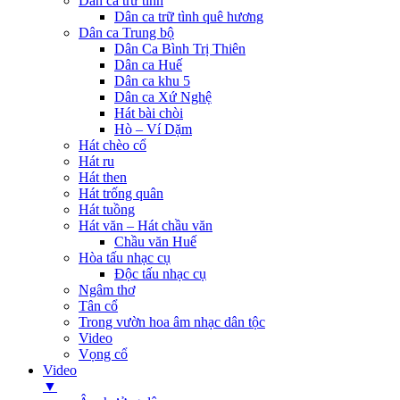
Dân ca trữ tình
Dân ca trữ tình quê hương
Dân ca Trung bộ
Dân Ca Bình Trị Thiên
Dân ca Huế
Dân ca khu 5
Dân ca Xứ Nghệ
Hát bài chòi
Hò – Ví Dặm
Hát chèo cổ
Hát ru
Hát then
Hát trống quân
Hát tuồng
Hát văn – Hát chầu văn
Chầu văn Huế
Hòa tấu nhạc cụ
Độc tấu nhạc cụ
Ngâm thơ
Tân cổ
Trong vườn hoa âm nhạc dân tộc
Video
Vọng cổ
Video
▼