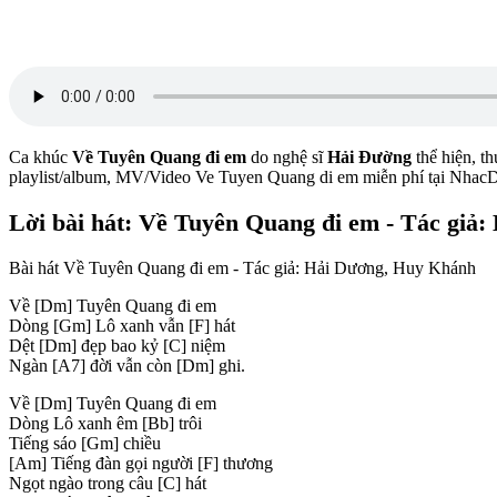
Ca khúc
Về Tuyên Quang đi em
do nghệ sĩ
Hải Đường
thể hiện, th
playlist/album, MV/Video Ve Tuyen Quang di em miễn phí tại Nha
Lời bài hát: Về Tuyên Quang đi em - Tác giả
Bài hát Về Tuyên Quang đi em - Tác giả: Hải Dương, Huy Khánh
Về
[Dm]
Tuyên Quang đi em
Dòng
[Gm]
Lô xanh vẫn
[F]
hát
Dệt
[Dm]
đẹp bao kỷ
[C]
niệm
Ngàn
[A7]
đời vẫn còn
[Dm]
ghi.
Về
[Dm]
Tuyên Quang đi em
Dòng Lô xanh êm
[Bb]
trôi
Tiếng sáo
[Gm]
chiều
[Am]
Tiếng đàn gọi người
[F]
thương
Ngọt ngào trong câu
[C]
hát