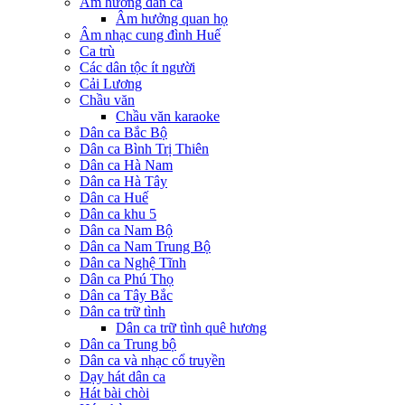
Âm hưởng dân ca
Âm hưởng quan họ
Âm nhạc cung đình Huế
Ca trù
Các dân tộc ít người
Cải Lương
Chầu văn
Chầu văn karaoke
Dân ca Bắc Bộ
Dân ca Bình Trị Thiên
Dân ca Hà Nam
Dân ca Hà Tây
Dân ca Huế
Dân ca khu 5
Dân ca Nam Bộ
Dân ca Nam Trung Bộ
Dân ca Nghệ Tĩnh
Dân ca Phú Thọ
Dân ca Tây Bắc
Dân ca trữ tình
Dân ca trữ tình quê hương
Dân ca Trung bộ
Dân ca và nhạc cổ truyền
Dạy hát dân ca
Hát bài chòi