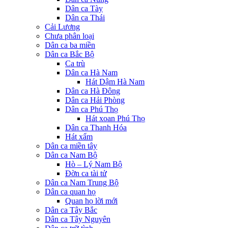
Dân ca Tày
Dân ca Thái
Cải Lương
Chưa phân loại
Dân ca ba miền
Dân ca Bắc Bộ
Ca trù
Dân ca Hà Nam
Hát Dậm Hà Nam
Dân ca Hà Đông
Dân ca Hải Phòng
Dân ca Phú Thọ
Hát xoan Phú Thọ
Dân ca Thanh Hóa
Hát xẩm
Dân ca miền tây
Dân ca Nam Bộ
Hò – Lý Nam Bộ
Đờn ca tài tử
Dân ca Nam Trung Bộ
Dân ca quan họ
Quan họ lời mới
Dân ca Tây Bắc
Dân ca Tây Nguyên