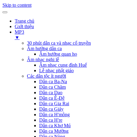
Skip to content
Trang chủ
Giới thiệu
MP3
▼
30 phút dân ca và nhạc cổ truyền
Âm hưởng dân ca
Âm hưởng quan họ
Âm nhạc nghi lễ
Âm nhạc cung đình Huế
Lễ nhạc phật giáo
Các dân tộc ít người
Dân ca Ba-Na
Dân ca Chăm
Dân ca Dao
Dân ca Ê-Đê
Dân ca Gia Rai
Dân ca Giáy
Dân ca H'mông
Dân ca H're
Dân ca Khơ Mú
Dân ca Mường
Dân ca Nùng