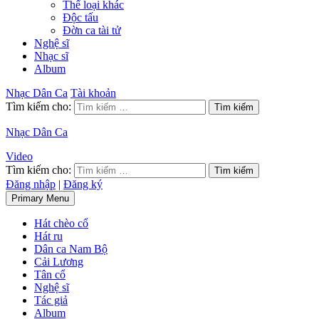
Thể loại khác
Độc tấu
Đờn ca tài tử
Nghệ sĩ
Nhạc sĩ
Album
Nhạc Dân Ca
Tài khoản
Tìm kiếm cho:
Nhạc Dân Ca
Video
Tìm kiếm cho:
Đăng nhập
|
Đăng ký
Primary Menu
Hát chèo cổ
Hát ru
Dân ca Nam Bộ
Cải Lương
Tân cổ
Nghệ sĩ
Tác giả
Album