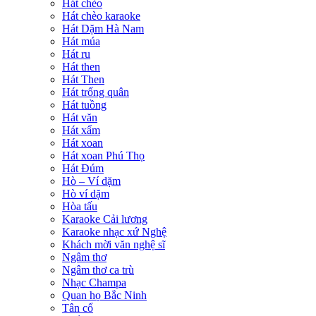
Hát chèo
Hát chèo karaoke
Hát Dặm Hà Nam
Hát múa
Hát ru
Hát then
Hát Then
Hát trống quân
Hát tuồng
Hát văn
Hát xẩm
Hát xoan
Hát xoan Phú Thọ
Hát Đúm
Hò – Ví dặm
Hò ví dặm
Hòa tấu
Karaoke Cải lương
Karaoke nhạc xứ Nghệ
Khách mời văn nghệ sĩ
Ngâm thơ
Ngâm thơ ca trù
Nhạc Champa
Quan họ Bắc Ninh
Tân cổ