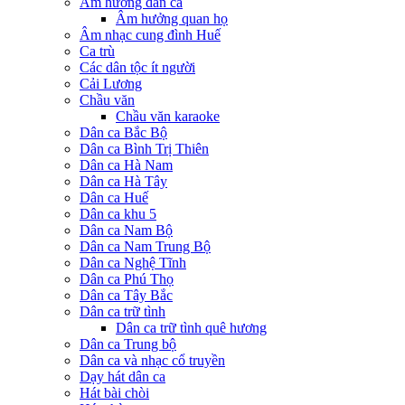
Âm hưởng dân ca
Âm hưởng quan họ
Âm nhạc cung đình Huế
Ca trù
Các dân tộc ít người
Cải Lương
Chầu văn
Chầu văn karaoke
Dân ca Bắc Bộ
Dân ca Bình Trị Thiên
Dân ca Hà Nam
Dân ca Hà Tây
Dân ca Huế
Dân ca khu 5
Dân ca Nam Bộ
Dân ca Nam Trung Bộ
Dân ca Nghệ Tĩnh
Dân ca Phú Thọ
Dân ca Tây Bắc
Dân ca trữ tình
Dân ca trữ tình quê hương
Dân ca Trung bộ
Dân ca và nhạc cổ truyền
Dạy hát dân ca
Hát bài chòi