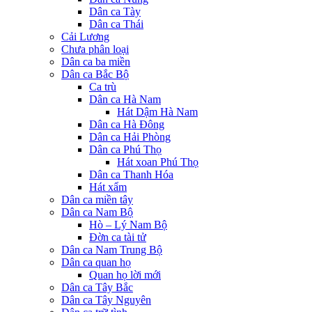
Dân ca Tày
Dân ca Thái
Cải Lương
Chưa phân loại
Dân ca ba miền
Dân ca Bắc Bộ
Ca trù
Dân ca Hà Nam
Hát Dậm Hà Nam
Dân ca Hà Đông
Dân ca Hải Phòng
Dân ca Phú Thọ
Hát xoan Phú Thọ
Dân ca Thanh Hóa
Hát xẩm
Dân ca miền tây
Dân ca Nam Bộ
Hò – Lý Nam Bộ
Đờn ca tài tử
Dân ca Nam Trung Bộ
Dân ca quan họ
Quan họ lời mới
Dân ca Tây Bắc
Dân ca Tây Nguyên