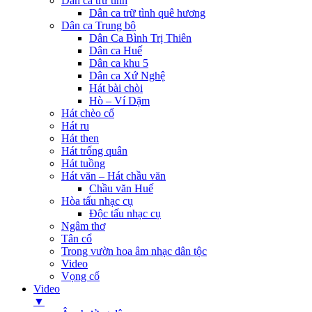
Dân ca trữ tình
Dân ca trữ tình quê hương
Dân ca Trung bộ
Dân Ca Bình Trị Thiên
Dân ca Huế
Dân ca khu 5
Dân ca Xứ Nghệ
Hát bài chòi
Hò – Ví Dặm
Hát chèo cổ
Hát ru
Hát then
Hát trống quân
Hát tuồng
Hát văn – Hát chầu văn
Chầu văn Huế
Hòa tấu nhạc cụ
Độc tấu nhạc cụ
Ngâm thơ
Tân cổ
Trong vườn hoa âm nhạc dân tộc
Video
Vọng cổ
Video
▼