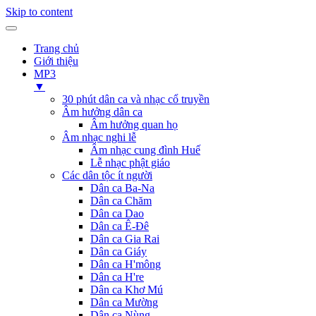
Skip to content
Trang chủ
Giới thiệu
MP3
▼
30 phút dân ca và nhạc cổ truyền
Âm hưởng dân ca
Âm hưởng quan họ
Âm nhạc nghi lễ
Âm nhạc cung đình Huế
Lễ nhạc phật giáo
Các dân tộc ít người
Dân ca Ba-Na
Dân ca Chăm
Dân ca Dao
Dân ca Ê-Đê
Dân ca Gia Rai
Dân ca Giáy
Dân ca H'mông
Dân ca H're
Dân ca Khơ Mú
Dân ca Mường
Dân ca Nùng