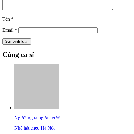
Tên
*
Email
*
Cùng ca sĩ
Người ngựa ngựa người
Nhà hát chèo Hà Nội