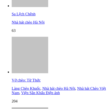
Sa Lệch Chênh
Nhà hát chèo Hà Nội
63
Vở chèo: Từ Thức
Làng Chèo Khuốc
,
Nhà hát chèo Hà Nội
,
Nhà hát Chèo Việt
Nam
,
Viện Sân Khấu Điện ảnh
204