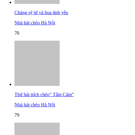
Chàng sỹ tử và hoa tình yêu
Nhà hát chèo Hà Nội
70
Thử hài trích chèo” Tấm Cám”
Nhà hát chèo Hà Nội
79