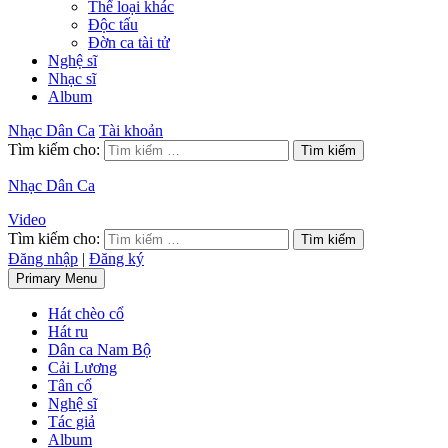
Thể loại khác
Độc tấu
Đờn ca tài tử
Nghệ sĩ
Nhạc sĩ
Album
Nhạc Dân Ca
Tài khoản
Tìm kiếm cho:
Nhạc Dân Ca
Video
Tìm kiếm cho:
Đăng nhập
|
Đăng ký
Primary Menu
Hát chèo cổ
Hát ru
Dân ca Nam Bộ
Cải Lương
Tân cổ
Nghệ sĩ
Tác giả
Album