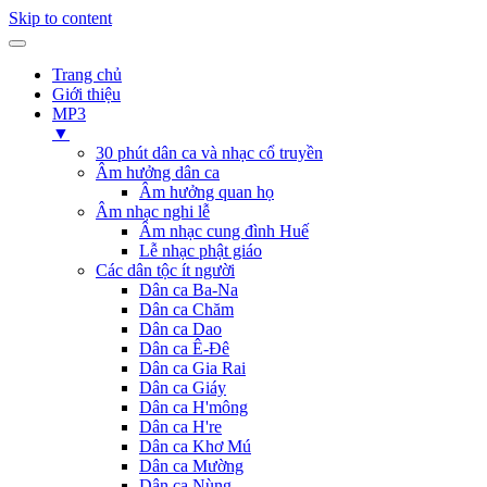
Skip to content
Trang chủ
Giới thiệu
MP3
▼
30 phút dân ca và nhạc cổ truyền
Âm hưởng dân ca
Âm hưởng quan họ
Âm nhạc nghi lễ
Âm nhạc cung đình Huế
Lễ nhạc phật giáo
Các dân tộc ít người
Dân ca Ba-Na
Dân ca Chăm
Dân ca Dao
Dân ca Ê-Đê
Dân ca Gia Rai
Dân ca Giáy
Dân ca H'mông
Dân ca H're
Dân ca Khơ Mú
Dân ca Mường
Dân ca Nùng