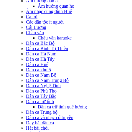
Âm hưởng dân ca
Âm hưởng quan họ
Âm nhạc cung đình Huế
Ca trù
Các dân tộc ít người
Cải Lương
Chầu văn
Chầu văn karaoke
Dân ca Bắc Bộ
Dân ca Bình Trị Thiên
Dân ca Hà Nam
Dân ca Hà Tây
Dân ca Huế
Dân ca khu 5
Dân ca Nam Bộ
Dân ca Nam Trung Bộ
Dân ca Nghệ Tĩnh
Dân ca Phú Thọ
Dân ca Tây Bắc
Dân ca trữ tình
Dân ca trữ tình quê hương
Dân ca Trung bộ
Dân ca và nhạc cổ truyền
Dạy hát dân ca
Hát bài chòi