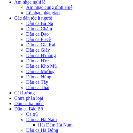
Âm nhạc nghi lễ
Âm nhạc cung đình Huế
Lễ nhạc phật giáo
Các dân tộc ít người
Dân ca Ba-Na
Dân ca Chăm
Dân ca Dao
Dân ca Ê-Đê
Dân ca Gia Rai
Dân ca Giáy
Dân ca H'mông
Dân ca H're
Dân ca Khơ Mú
Dân ca Mường
Dân ca Nùng
Dân ca Tày
Dân ca Thái
Cải Lương
Chưa phân loại
Dân ca ba miền
Dân ca Bắc Bộ
Ca trù
Dân ca Hà Nam
Hát Dậm Hà Nam
Dân ca Hà Đông