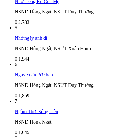
Nhớ Tiếng Ru Của Mẹ
NSND Hồng Ngát, NSƯT Duy Thường
0
2,783
5
Nhớ ngày anh đi
NSND Hồng Ngát, NSƯT Xuân Hanh
0
1,944
6
Ngày xuân ước hẹn
NSND Hồng Ngát, NSƯT Duy Thường
0
1,859
7
Ngâm Thơ: Sống Tiên
NSND Hồng Ngát
0
1,645