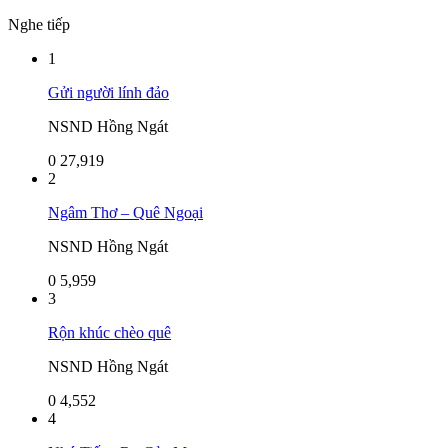
Nghe tiếp
1
Gửi người lính đảo
NSND Hồng Ngát
0
27,919
2
Ngâm Thơ – Quê Ngoại
NSND Hồng Ngát
0
5,959
3
Rộn khúc chèo quê
NSND Hồng Ngát
0
4,552
4