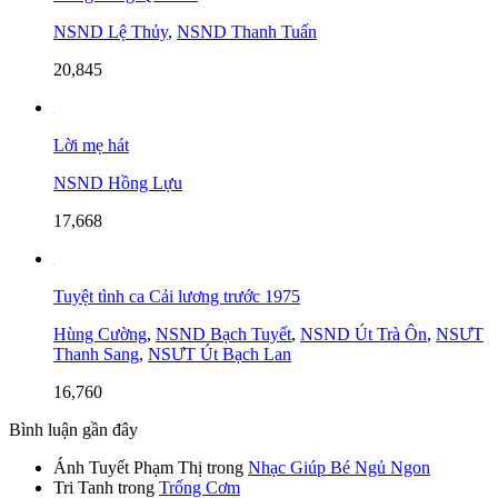
NSND Lệ Thủy
,
NSND Thanh Tuấn
20,845
Lời mẹ hát
NSND Hồng Lựu
17,668
Tuyệt tình ca Cải lương trước 1975
Hùng Cường
,
NSND Bạch Tuyết
,
NSND Út Trà Ôn
,
NSƯT
Thanh Sang
,
NSƯT Út Bạch Lan
16,760
Bình luận gần đây
Ánh Tuyết Phạm Thị
trong
Nhạc Giúp Bé Ngủ Ngon
Tri Tanh
trong
Trống Cơm