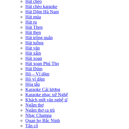
Hát chèo
Hát chèo karaoke
Hát Dặm Hà Nam
Hát múa
Hát ru
Hát Then
Hát then
Hát trống quân
Hát tuồng
Hát văn
Hát xẩm
Hát xoan
Hát xoan Phú Thọ
Hát Đúm
Hò – Ví dặm
Hò ví dặm
Hòa tấu
Karaoke Cải lương
Karaoke nhạc xứ Nghệ
Khách mời văn nghệ sĩ
Ngâm thơ
Ngâm thơ ca trù
Nhạc Champa
Quan họ Bắc Ninh
Tân cổ