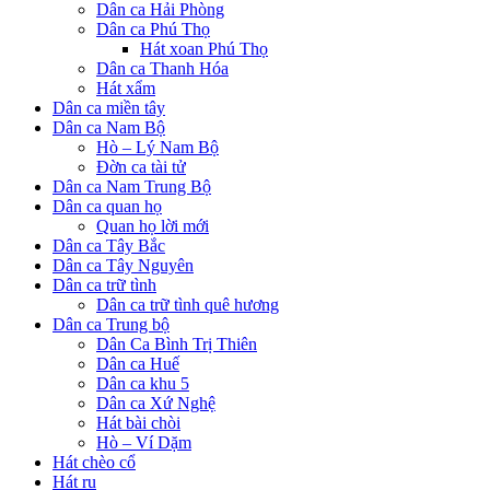
Dân ca Hải Phòng
Dân ca Phú Thọ
Hát xoan Phú Thọ
Dân ca Thanh Hóa
Hát xẩm
Dân ca miền tây
Dân ca Nam Bộ
Hò – Lý Nam Bộ
Đờn ca tài tử
Dân ca Nam Trung Bộ
Dân ca quan họ
Quan họ lời mới
Dân ca Tây Bắc
Dân ca Tây Nguyên
Dân ca trữ tình
Dân ca trữ tình quê hương
Dân ca Trung bộ
Dân Ca Bình Trị Thiên
Dân ca Huế
Dân ca khu 5
Dân ca Xứ Nghệ
Hát bài chòi
Hò – Ví Dặm
Hát chèo cổ
Hát ru