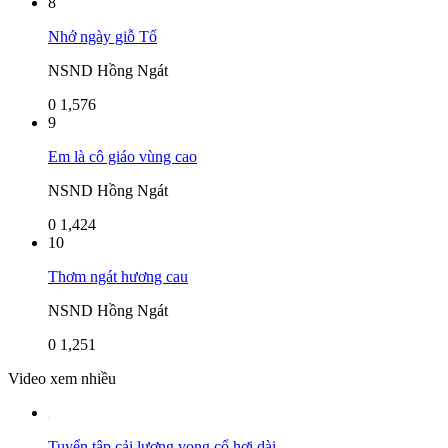
8
Nhớ ngày giỗ Tổ
NSND Hồng Ngát
0
1,576
9
Em là cô giáo vùng cao
NSND Hồng Ngát
0
1,424
10
Thơm ngát hương cau
NSND Hồng Ngát
0
1,251
Video xem nhiều
Tuyển tập cải lương vọng cổ hơi dài