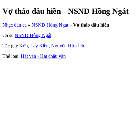
Vợ thảo dâu hiền - NSND Hồng Ngát
Nhạc dân ca
»
NSND Hồng Ngát
»
Vợ thảo dâu hiền
Ca sĩ:
NSND Hồng Ngát
Tác giả:
Kờn
,
Lẩy Kiều
,
Nguyễn Hữu Ích
Thể loại:
Hát văn - Hát chầu văn