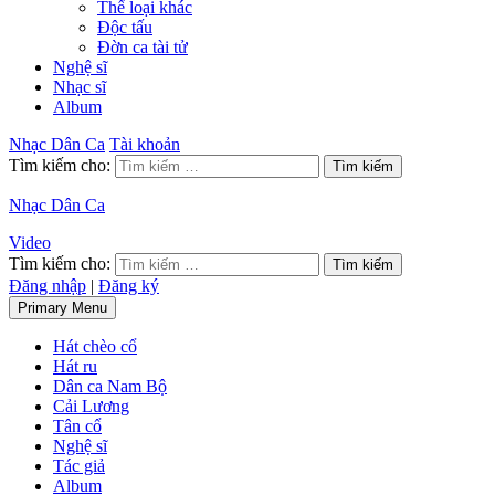
Thể loại khác
Độc tấu
Đờn ca tài tử
Nghệ sĩ
Nhạc sĩ
Album
Nhạc Dân Ca
Tài khoản
Tìm kiếm cho:
Nhạc Dân Ca
Video
Tìm kiếm cho:
Đăng nhập
|
Đăng ký
Primary Menu
Hát chèo cổ
Hát ru
Dân ca Nam Bộ
Cải Lương
Tân cổ
Nghệ sĩ
Tác giả
Album