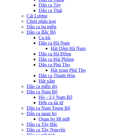
Dân ca Tày
Dân ca Thái
Cải Lương
Chưa phân loại
Dân ca ba miền
Dân ca Bắc Bộ
Ca trù
Dân ca Hà Nam
Hát Dậm Hà Nam
Dân ca Hà Đông
Dân ca Hải Phòng
Dân ca Phú Thọ
Hát xoan Phú Thọ
Dân ca Thanh Hóa
Hát xẩm
Dân ca miền tây
Dân ca Nam Bộ
Hò – Lý Nam Bộ
Đờn ca tài tử
Dân ca Nam Trung Bộ
Dân ca quan họ
Quan họ lời mới
Dân ca Tây Bắc
Dân ca Tây Nguyên