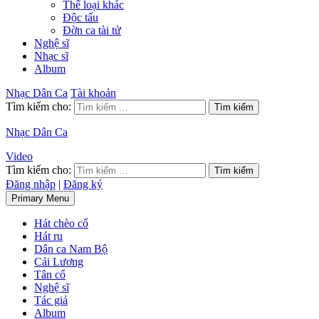
Thể loại khác
Độc tấu
Đờn ca tài tử
Nghệ sĩ
Nhạc sĩ
Album
Nhạc Dân Ca
Tài khoản
Tìm kiếm cho:
Nhạc Dân Ca
Video
Tìm kiếm cho:
Đăng nhập
|
Đăng ký
Primary Menu
Hát chèo cổ
Hát ru
Dân ca Nam Bộ
Cải Lương
Tân cổ
Nghệ sĩ
Tác giả
Album