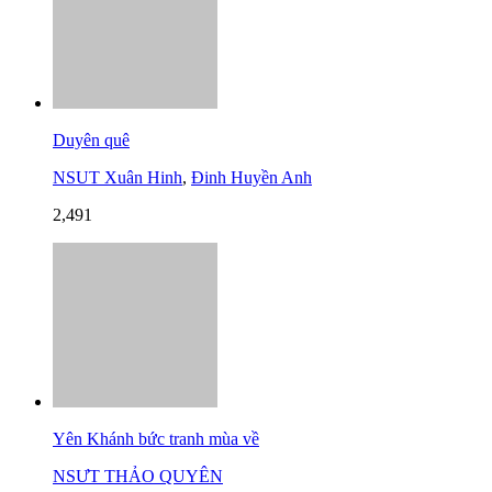
Duyên quê
NSUT Xuân Hinh
,
Đinh Huyền Anh
2,491
Yên Khánh bức tranh mùa về
NSƯT THẢO QUYÊN