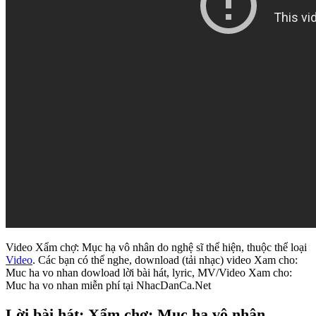
Video Xẩm chợ: Mục hạ vô nhân do nghệ sĩ thể hiện, thuộc thể loại
Video
. Các bạn có thể nghe, download (tải nhạc) video Xam cho:
Muc ha vo nhan dowload lời bài hát, lyric, MV/Video Xam cho:
Muc ha vo nhan miễn phí tại NhacDanCa.Net
Lời bài hát: Xẩm chợ: Mục hạ vô nhân