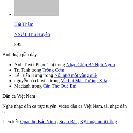
Hát Thầm
NSƯT Thu Huyền
895
Bình luận gần đây
Ánh Tuyết Phạm Thị
trong
Nhạc Giúp Bé Ngủ Ngon
Tri Tanh
trong
Trống Cơm
Lê Tuấn Hưng
trong
Nỗi nhớ một vùng quê
nguyễn bá chuyên
trong
Về Lại Mái Trường Xưa
Maclanh
trong
Cần Thơ Quê Em
Dân ca Việt Nam
Nghe nhạc dân ca trực tuyến, video dân ca Việt Nam, tải nhạc dân
ca
Liên kết:
Quan họ Bắc Ninh
,
Soạn Bài
,
Kỹ thuật nuôi trồng