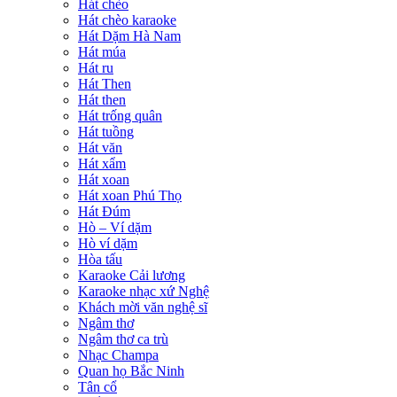
Hát chèo
Hát chèo karaoke
Hát Dặm Hà Nam
Hát múa
Hát ru
Hát Then
Hát then
Hát trống quân
Hát tuồng
Hát văn
Hát xẩm
Hát xoan
Hát xoan Phú Thọ
Hát Đúm
Hò – Ví dặm
Hò ví dặm
Hòa tấu
Karaoke Cải lương
Karaoke nhạc xứ Nghệ
Khách mời văn nghệ sĩ
Ngâm thơ
Ngâm thơ ca trù
Nhạc Champa
Quan họ Bắc Ninh
Tân cổ