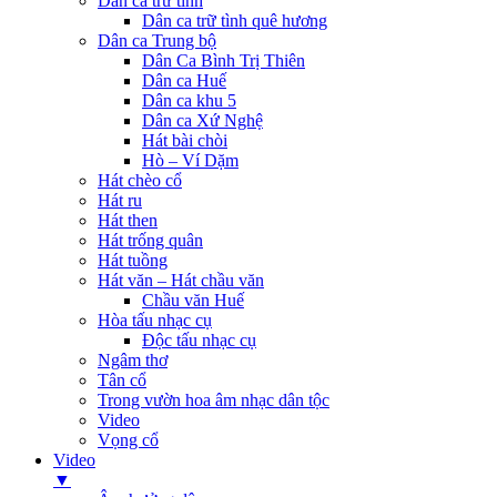
Dân ca trữ tình
Dân ca trữ tình quê hương
Dân ca Trung bộ
Dân Ca Bình Trị Thiên
Dân ca Huế
Dân ca khu 5
Dân ca Xứ Nghệ
Hát bài chòi
Hò – Ví Dặm
Hát chèo cổ
Hát ru
Hát then
Hát trống quân
Hát tuồng
Hát văn – Hát chầu văn
Chầu văn Huế
Hòa tấu nhạc cụ
Độc tấu nhạc cụ
Ngâm thơ
Tân cổ
Trong vườn hoa âm nhạc dân tộc
Video
Vọng cổ
Video
▼