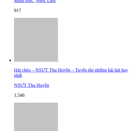
Minh Đức
,
Ngọc Liên
917
Hát chèo – NSƯT Thu Huyền – Tuyển tập những bài hát hay
nhất
NSƯT Thu Huyền
1,546