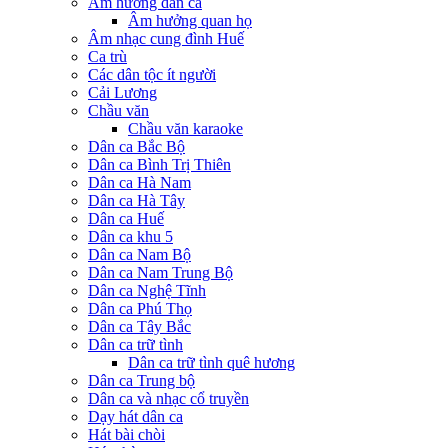
Âm hưởng dân ca
Âm hưởng quan họ
Âm nhạc cung đình Huế
Ca trù
Các dân tộc ít người
Cải Lương
Chầu văn
Chầu văn karaoke
Dân ca Bắc Bộ
Dân ca Bình Trị Thiên
Dân ca Hà Nam
Dân ca Hà Tây
Dân ca Huế
Dân ca khu 5
Dân ca Nam Bộ
Dân ca Nam Trung Bộ
Dân ca Nghệ Tĩnh
Dân ca Phú Thọ
Dân ca Tây Bắc
Dân ca trữ tình
Dân ca trữ tình quê hương
Dân ca Trung bộ
Dân ca và nhạc cổ truyền
Dạy hát dân ca
Hát bài chòi