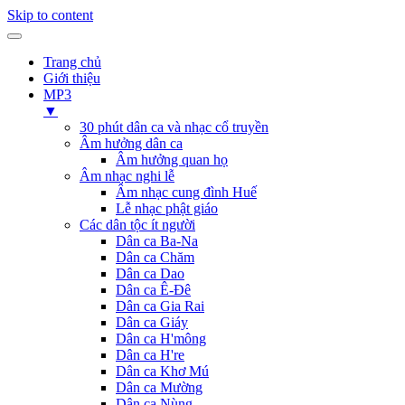
Skip to content
Trang chủ
Giới thiệu
MP3
▼
30 phút dân ca và nhạc cổ truyền
Âm hưởng dân ca
Âm hưởng quan họ
Âm nhạc nghi lễ
Âm nhạc cung đình Huế
Lễ nhạc phật giáo
Các dân tộc ít người
Dân ca Ba-Na
Dân ca Chăm
Dân ca Dao
Dân ca Ê-Đê
Dân ca Gia Rai
Dân ca Giáy
Dân ca H'mông
Dân ca H're
Dân ca Khơ Mú
Dân ca Mường
Dân ca Nùng