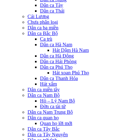
Dân ca Tày
Dân ca Thái
Cải Lương
Chưa phân loại
Dân ca ba miền
Dân ca Bắc Bộ
Ca trù
Dân ca Hà Nam
Hát Dậm Hà Nam
Dân ca Hà Đông
Dân ca Hải Phòng
Dân ca Phú Thọ
Hát xoan Phú Thọ
Dân ca Thanh Hóa
Hát xẩm
Dân ca miền tây
Dân ca Nam Bộ
Hò – Lý Nam Bộ
Đờn ca tài tử
Dân ca Nam Trung Bộ
Dân ca quan họ
Quan họ lời mới
Dân ca Tây Bắc
Dân ca Tây Nguyên