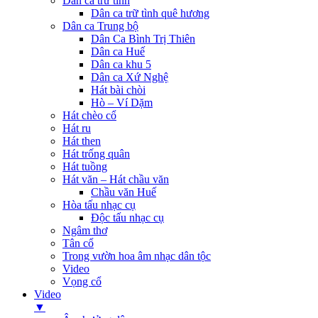
Dân ca trữ tình
Dân ca trữ tình quê hương
Dân ca Trung bộ
Dân Ca Bình Trị Thiên
Dân ca Huế
Dân ca khu 5
Dân ca Xứ Nghệ
Hát bài chòi
Hò – Ví Dặm
Hát chèo cổ
Hát ru
Hát then
Hát trống quân
Hát tuồng
Hát văn – Hát chầu văn
Chầu văn Huế
Hòa tấu nhạc cụ
Độc tấu nhạc cụ
Ngâm thơ
Tân cổ
Trong vườn hoa âm nhạc dân tộc
Video
Vọng cổ
Video
▼