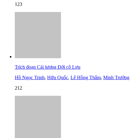
123
Trích đoạn Cải lương Đời cô Lựu
Hồ Ngọc Trinh
,
Hữu Quốc
,
Lê Hồng Thắm
,
Minh Trường
212