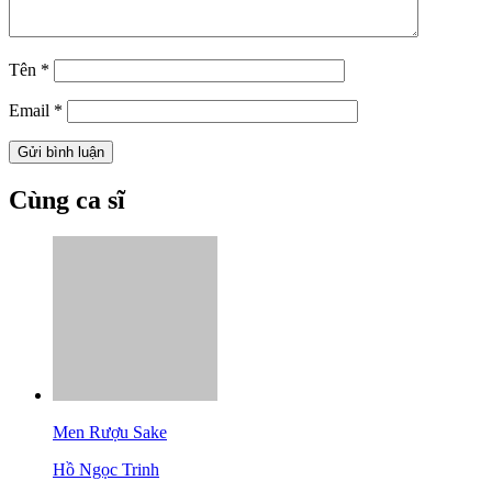
Tên
*
Email
*
Cùng ca sĩ
Men Rượu Sake
Hồ Ngọc Trinh