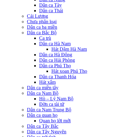
Dân ca Tày
Dân ca Thái
Cải Lương
Chưa phân loại
Dân ca ba miền
Dân ca Bắc Bộ
Ca trù
Dân ca Hà Nam
Hát Dậm Hà Nam
Dân ca Hà Đông
Dân ca Hải Phòng
Dân ca Phú Thọ
Hát xoan Phú Thọ
Dân ca Thanh Hóa
Hát xẩm
Dân ca miền tây
Dân ca Nam Bộ
Hò – Lý Nam Bộ
Đờn ca tài tử
Dân ca Nam Trung Bộ
Dân ca quan họ
Quan họ lời mới
Dân ca Tây Bắc
Dân ca Tây Nguyên