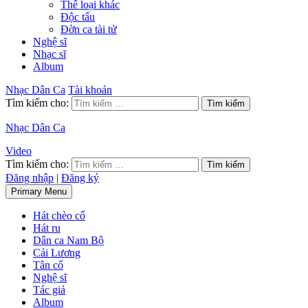
Thể loại khác
Độc tấu
Đờn ca tài tử
Nghệ sĩ
Nhạc sĩ
Album
Nhạc Dân Ca
Tài khoản
Tìm kiếm cho:
Nhạc Dân Ca
Video
Tìm kiếm cho:
Đăng nhập
|
Đăng ký
Primary Menu
Hát chèo cổ
Hát ru
Dân ca Nam Bộ
Cải Lương
Tân cổ
Nghệ sĩ
Tác giả
Album