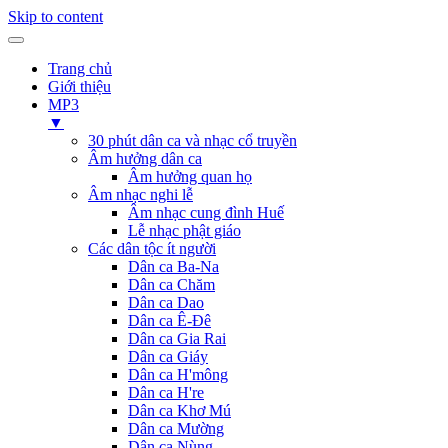
Skip to content
Trang chủ
Giới thiệu
MP3
▼
30 phút dân ca và nhạc cổ truyền
Âm hưởng dân ca
Âm hưởng quan họ
Âm nhạc nghi lễ
Âm nhạc cung đình Huế
Lễ nhạc phật giáo
Các dân tộc ít người
Dân ca Ba-Na
Dân ca Chăm
Dân ca Dao
Dân ca Ê-Đê
Dân ca Gia Rai
Dân ca Giáy
Dân ca H'mông
Dân ca H're
Dân ca Khơ Mú
Dân ca Mường
Dân ca Nùng