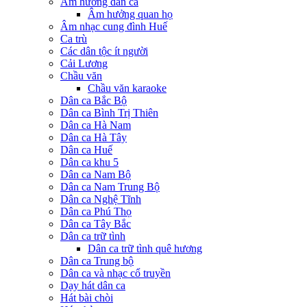
Âm hưởng dân ca
Âm hưởng quan họ
Âm nhạc cung đình Huế
Ca trù
Các dân tộc ít người
Cải Lương
Chầu văn
Chầu văn karaoke
Dân ca Bắc Bộ
Dân ca Bình Trị Thiên
Dân ca Hà Nam
Dân ca Hà Tây
Dân ca Huế
Dân ca khu 5
Dân ca Nam Bộ
Dân ca Nam Trung Bộ
Dân ca Nghệ Tĩnh
Dân ca Phú Thọ
Dân ca Tây Bắc
Dân ca trữ tình
Dân ca trữ tình quê hương
Dân ca Trung bộ
Dân ca và nhạc cổ truyền
Dạy hát dân ca
Hát bài chòi