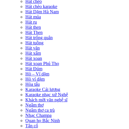
Hát chèo
Hát chèo karaoke
Hát Dặm Hà Nam
Hát múa
Hát ru
Hát then
Hát Then
Hát trống quân
Hát tuồng
Hát văn
Hát xẩm
Hát xoan
Hát xoan Phú Thọ
Hát Đúm
Hò – Ví dặm
Hò ví dặm
Hòa tấu
Karaoke Cải lương
Karaoke nhạc xứ Nghệ
Khách mời văn nghệ sĩ
Ngâm thơ
Ngâm thơ ca trù
Nhạc Champa
Quan họ Bắc Ninh
Tân cổ