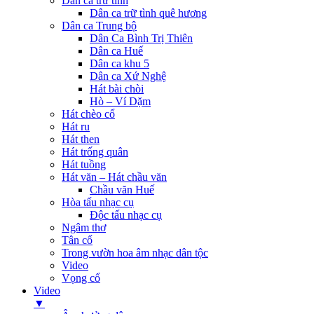
Dân ca trữ tình
Dân ca trữ tình quê hương
Dân ca Trung bộ
Dân Ca Bình Trị Thiên
Dân ca Huế
Dân ca khu 5
Dân ca Xứ Nghệ
Hát bài chòi
Hò – Ví Dặm
Hát chèo cổ
Hát ru
Hát then
Hát trống quân
Hát tuồng
Hát văn – Hát chầu văn
Chầu văn Huế
Hòa tấu nhạc cụ
Độc tấu nhạc cụ
Ngâm thơ
Tân cổ
Trong vườn hoa âm nhạc dân tộc
Video
Vọng cổ
Video
▼