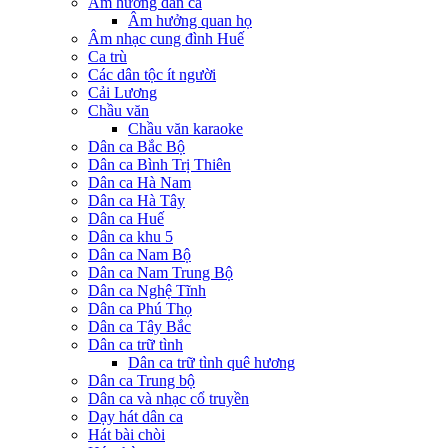
Âm hưởng dân ca
Âm hưởng quan họ
Âm nhạc cung đình Huế
Ca trù
Các dân tộc ít người
Cải Lương
Chầu văn
Chầu văn karaoke
Dân ca Bắc Bộ
Dân ca Bình Trị Thiên
Dân ca Hà Nam
Dân ca Hà Tây
Dân ca Huế
Dân ca khu 5
Dân ca Nam Bộ
Dân ca Nam Trung Bộ
Dân ca Nghệ Tĩnh
Dân ca Phú Thọ
Dân ca Tây Bắc
Dân ca trữ tình
Dân ca trữ tình quê hương
Dân ca Trung bộ
Dân ca và nhạc cổ truyền
Dạy hát dân ca
Hát bài chòi