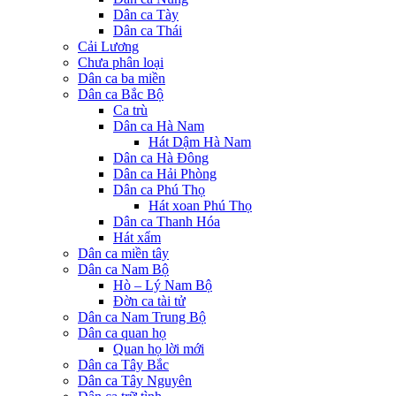
Dân ca Tày
Dân ca Thái
Cải Lương
Chưa phân loại
Dân ca ba miền
Dân ca Bắc Bộ
Ca trù
Dân ca Hà Nam
Hát Dậm Hà Nam
Dân ca Hà Đông
Dân ca Hải Phòng
Dân ca Phú Thọ
Hát xoan Phú Thọ
Dân ca Thanh Hóa
Hát xẩm
Dân ca miền tây
Dân ca Nam Bộ
Hò – Lý Nam Bộ
Đờn ca tài tử
Dân ca Nam Trung Bộ
Dân ca quan họ
Quan họ lời mới
Dân ca Tây Bắc
Dân ca Tây Nguyên