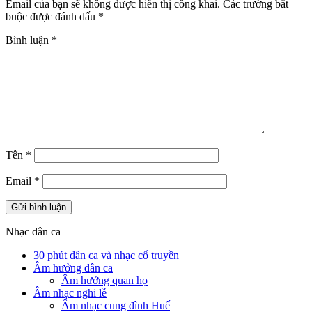
Email của bạn sẽ không được hiển thị công khai.
Các trường bắt
buộc được đánh dấu
*
Bình luận
*
Tên
*
Email
*
Nhạc dân ca
30 phút dân ca và nhạc cổ truyền
Âm hưởng dân ca
Âm hưởng quan họ
Âm nhạc nghi lễ
Âm nhạc cung đình Huế