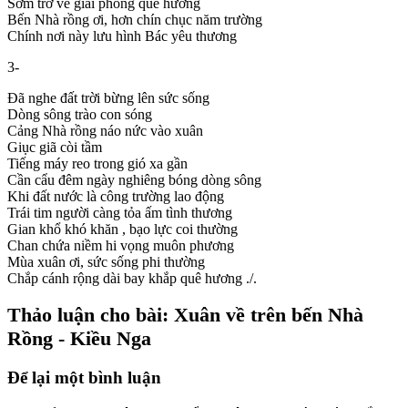
Sớm trở về giải phóng quê hương
Bến Nhà rồng ơi, hơn chín chục năm trường
Chính nơi này lưu hình Bác yêu thương
3-
Đã nghe đất trời bừng lên sức sống
Dòng sông trào con sóng
Cảng Nhà rồng náo nức vào xuân
Giục giã còi tầm
Tiếng máy reo trong gió xa gần
Cần cẩu đêm ngày nghiêng bóng dòng sông
Khi đất nước là công trường lao động
Trái tim người càng tỏa ấm tình thương
Gian khổ khó khăn , bạo lực coi thường
Chan chứa niềm hi vọng muôn phương
Mùa xuân ơi, sức sống phi thường
Chắp cánh rộng dài bay khắp quê hương ./.
Thảo luận cho bài: Xuân về trên bến Nhà
Rồng - Kiều Nga
Để lại một bình luận