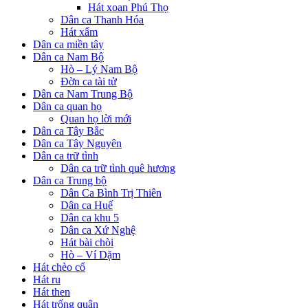
Hát xoan Phú Thọ
Dân ca Thanh Hóa
Hát xẩm
Dân ca miền tây
Dân ca Nam Bộ
Hò – Lý Nam Bộ
Đờn ca tài tử
Dân ca Nam Trung Bộ
Dân ca quan họ
Quan họ lời mới
Dân ca Tây Bắc
Dân ca Tây Nguyên
Dân ca trữ tình
Dân ca trữ tình quê hương
Dân ca Trung bộ
Dân Ca Bình Trị Thiên
Dân ca Huế
Dân ca khu 5
Dân ca Xứ Nghệ
Hát bài chòi
Hò – Ví Dặm
Hát chèo cổ
Hát ru
Hát then
Hát trống quân