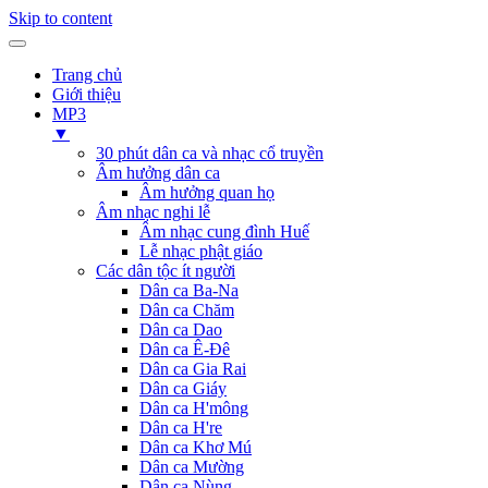
Skip to content
Trang chủ
Giới thiệu
MP3
▼
30 phút dân ca và nhạc cổ truyền
Âm hưởng dân ca
Âm hưởng quan họ
Âm nhạc nghi lễ
Âm nhạc cung đình Huế
Lễ nhạc phật giáo
Các dân tộc ít người
Dân ca Ba-Na
Dân ca Chăm
Dân ca Dao
Dân ca Ê-Đê
Dân ca Gia Rai
Dân ca Giáy
Dân ca H'mông
Dân ca H're
Dân ca Khơ Mú
Dân ca Mường
Dân ca Nùng