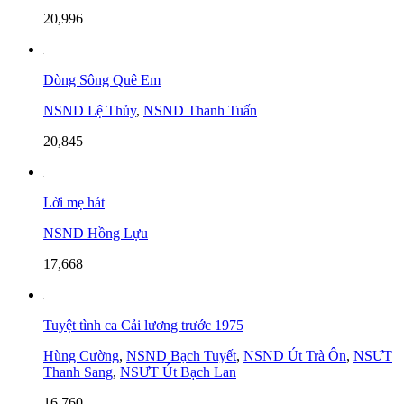
20,996
Dòng Sông Quê Em
NSND Lệ Thủy
,
NSND Thanh Tuấn
20,845
Lời mẹ hát
NSND Hồng Lựu
17,668
Tuyệt tình ca Cải lương trước 1975
Hùng Cường
,
NSND Bạch Tuyết
,
NSND Út Trà Ôn
,
NSƯT
Thanh Sang
,
NSƯT Út Bạch Lan
16,760