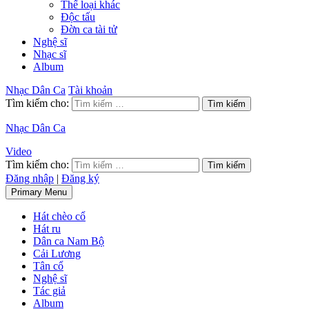
Thể loại khác
Độc tấu
Đờn ca tài tử
Nghệ sĩ
Nhạc sĩ
Album
Nhạc Dân Ca
Tài khoản
Tìm kiếm cho:
Nhạc Dân Ca
Video
Tìm kiếm cho:
Đăng nhập
|
Đăng ký
Primary Menu
Hát chèo cổ
Hát ru
Dân ca Nam Bộ
Cải Lương
Tân cổ
Nghệ sĩ
Tác giả
Album