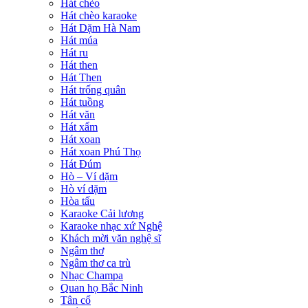
Hát chèo
Hát chèo karaoke
Hát Dặm Hà Nam
Hát múa
Hát ru
Hát then
Hát Then
Hát trống quân
Hát tuồng
Hát văn
Hát xẩm
Hát xoan
Hát xoan Phú Thọ
Hát Đúm
Hò – Ví dặm
Hò ví dặm
Hòa tấu
Karaoke Cải lương
Karaoke nhạc xứ Nghệ
Khách mời văn nghệ sĩ
Ngâm thơ
Ngâm thơ ca trù
Nhạc Champa
Quan họ Bắc Ninh
Tân cổ