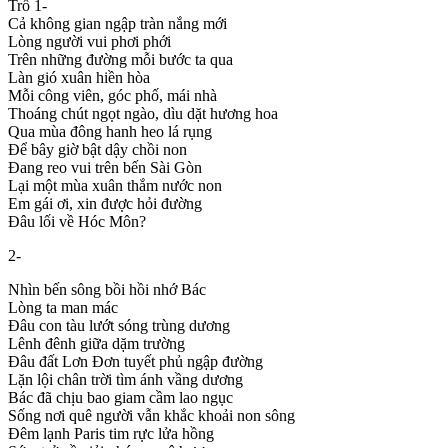
Trổ 1-
Cả không gian ngập tràn nắng mới
Lòng người vui phơi phới
Trên những đường mỗi bước ta qua
Làn gió xuân hiền hòa
Mỗi công viên, góc phố, mái nhà
Thoáng chút ngọt ngào, dìu dặt hương hoa
Qua mùa đông hanh heo lá rụng
Để bây giờ bật dậy chồi non
Đang reo vui trên bến Sài Gòn
Lại một mùa xuân thắm nước non
Em gái ơi, xin được hỏi đường
Đâu lối về Hóc Môn?
2-
Nhìn bến sông bồi hồi nhớ Bác
Lòng ta man mác
Đâu con tàu lướt sóng trùng dương
Lênh đênh giữa dặm trường
Đâu đất Lơn Đơn tuyết phủ ngập đường
Lặn lội chân trời tìm ánh vầng dương
Bác đã chịu bao giam cầm lao ngục
Sống nơi quê người vẫn khắc khoải non sông
Đêm lạnh Paris tim rực lửa hồng