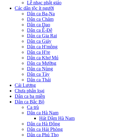
Lễ nhạc phật giáo
Các dân tộc ít người
Dân ca Ba-Na
Dân ca Chăm
Dân ca Dao
Dân ca Ê-Đê
Dân ca Gia Rai
Dân ca Giáy
Dân ca H'mông
Dân ca H're
Dân ca Khơ Mú
Dân ca Mường
Dân ca Nùng
Dân ca Tày
Dân ca Thái
Cải Lương
Chưa phân loại
Dân ca ba miền
Dân ca Bắc Bộ
Ca trù
Dân ca Hà Nam
Hát Dậm Hà Nam
Dân ca Hà Đông
Dân ca Hải Phòng
Dân ca Phú Thọ