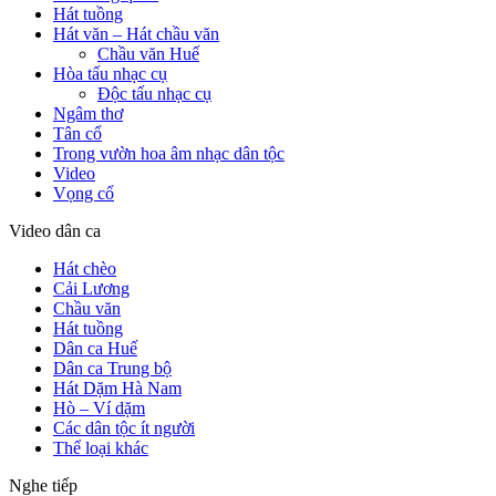
Hát tuồng
Hát văn – Hát chầu văn
Chầu văn Huế
Hòa tấu nhạc cụ
Độc tấu nhạc cụ
Ngâm thơ
Tân cổ
Trong vườn hoa âm nhạc dân tộc
Video
Vọng cổ
Video dân ca
Hát chèo
Cải Lương
Chầu văn
Hát tuồng
Dân ca Huế
Dân ca Trung bộ
Hát Dặm Hà Nam
Hò – Ví dặm
Các dân tộc ít người
Thể loại khác
Nghe tiếp