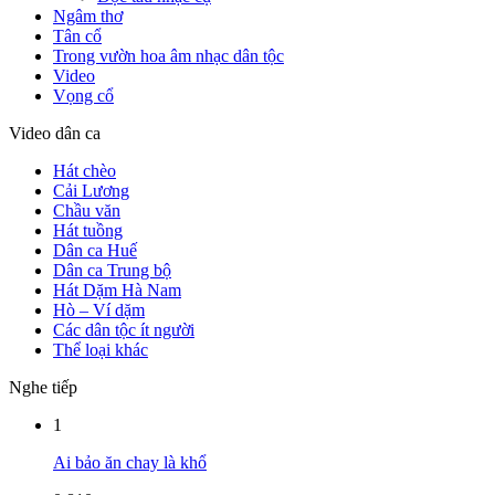
Ngâm thơ
Tân cổ
Trong vườn hoa âm nhạc dân tộc
Video
Vọng cổ
Video dân ca
Hát chèo
Cải Lương
Chầu văn
Hát tuồng
Dân ca Huế
Dân ca Trung bộ
Hát Dặm Hà Nam
Hò – Ví dặm
Các dân tộc ít người
Thể loại khác
Nghe tiếp
1
Ai bảo ăn chay là khổ