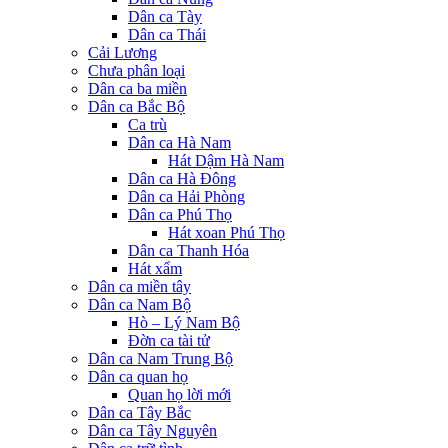
Dân ca Tày
Dân ca Thái
Cải Lương
Chưa phân loại
Dân ca ba miền
Dân ca Bắc Bộ
Ca trù
Dân ca Hà Nam
Hát Dậm Hà Nam
Dân ca Hà Đông
Dân ca Hải Phòng
Dân ca Phú Thọ
Hát xoan Phú Thọ
Dân ca Thanh Hóa
Hát xẩm
Dân ca miền tây
Dân ca Nam Bộ
Hò – Lý Nam Bộ
Đờn ca tài tử
Dân ca Nam Trung Bộ
Dân ca quan họ
Quan họ lời mới
Dân ca Tây Bắc
Dân ca Tây Nguyên