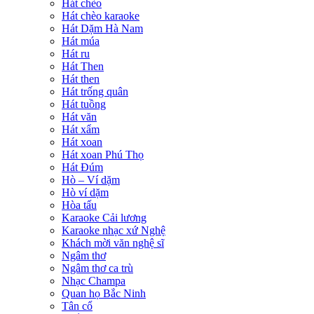
Hát chèo
Hát chèo karaoke
Hát Dặm Hà Nam
Hát múa
Hát ru
Hát Then
Hát then
Hát trống quân
Hát tuồng
Hát văn
Hát xẩm
Hát xoan
Hát xoan Phú Thọ
Hát Đúm
Hò – Ví dặm
Hò ví dặm
Hòa tấu
Karaoke Cải lương
Karaoke nhạc xứ Nghệ
Khách mời văn nghệ sĩ
Ngâm thơ
Ngâm thơ ca trù
Nhạc Champa
Quan họ Bắc Ninh
Tân cổ