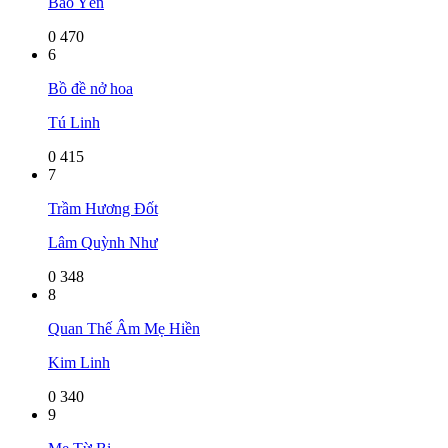
Bảo Yến
0
470
6
Bồ đề nở hoa
Tú Linh
0
415
7
Trầm Hương Đốt
Lâm Quỳnh Như
0
348
8
Quan Thế Âm Mẹ Hiền
Kim Linh
0
340
9