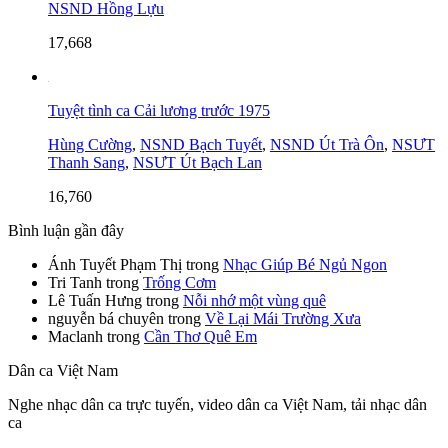
NSND Hồng Lựu
17,668
Tuyệt tình ca Cải lương trước 1975
Hùng Cường
,
NSND Bạch Tuyết
,
NSND Út Trà Ôn
,
NSƯT
Thanh Sang
,
NSƯT Út Bạch Lan
16,760
Bình luận gần đây
Ánh Tuyết Phạm Thị
trong
Nhạc Giúp Bé Ngủ Ngon
Tri Tanh
trong
Trống Cơm
Lê Tuấn Hưng
trong
Nỗi nhớ một vùng quê
nguyễn bá chuyên
trong
Về Lại Mái Trường Xưa
Maclanh
trong
Cần Thơ Quê Em
Dân ca Việt Nam
Nghe nhạc dân ca trực tuyến, video dân ca Việt Nam, tải nhạc dân
ca