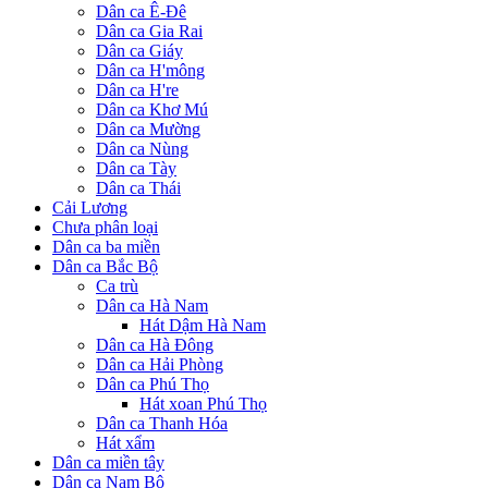
Dân ca Ê-Đê
Dân ca Gia Rai
Dân ca Giáy
Dân ca H'mông
Dân ca H're
Dân ca Khơ Mú
Dân ca Mường
Dân ca Nùng
Dân ca Tày
Dân ca Thái
Cải Lương
Chưa phân loại
Dân ca ba miền
Dân ca Bắc Bộ
Ca trù
Dân ca Hà Nam
Hát Dậm Hà Nam
Dân ca Hà Đông
Dân ca Hải Phòng
Dân ca Phú Thọ
Hát xoan Phú Thọ
Dân ca Thanh Hóa
Hát xẩm
Dân ca miền tây
Dân ca Nam Bộ