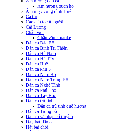
Âm hưởng dân ca
Âm hưởng quan họ
Âm nhạc cung đình Huế
Ca trù
Các dân tộc ít người
Cải Lương
Chầu văn
Chầu văn karaoke
Dân ca Bắc Bộ
Dân ca Bình Trị Thiên
Dân ca Hà Nam
Dân ca Hà Tây
Dân ca Huế
Dân ca khu 5
Dân ca Nam Bộ
Dân ca Nam Trung Bộ
Dân ca Nghệ Tĩnh
Dân ca Phú Thọ
Dân ca Tây Bắc
Dân ca trữ tình
Dân ca trữ tình quê hương
Dân ca Trung bộ
Dân ca và nhạc cổ truyền
Dạy hát dân ca
Hát bài chòi