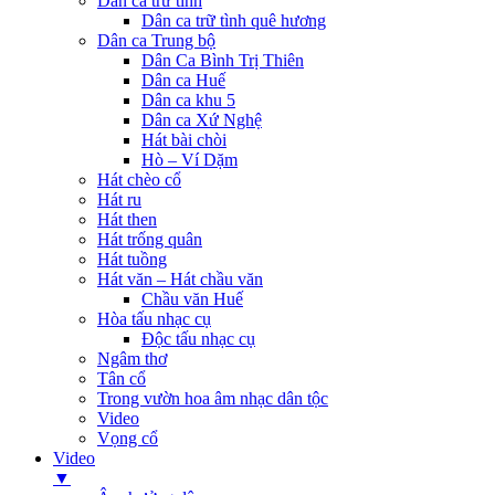
Dân ca trữ tình
Dân ca trữ tình quê hương
Dân ca Trung bộ
Dân Ca Bình Trị Thiên
Dân ca Huế
Dân ca khu 5
Dân ca Xứ Nghệ
Hát bài chòi
Hò – Ví Dặm
Hát chèo cổ
Hát ru
Hát then
Hát trống quân
Hát tuồng
Hát văn – Hát chầu văn
Chầu văn Huế
Hòa tấu nhạc cụ
Độc tấu nhạc cụ
Ngâm thơ
Tân cổ
Trong vườn hoa âm nhạc dân tộc
Video
Vọng cổ
Video
▼