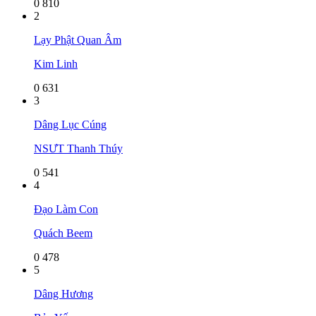
0
810
2
Lạy Phật Quan Âm
Kim Linh
0
631
3
Dâng Lục Cúng
NSƯT Thanh Thúy
0
541
4
Đạo Làm Con
Quách Beem
0
478
5
Dâng Hương