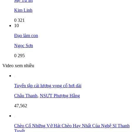
Mẹ Từ Bi
Kim Linh
0
321
10
Đạo làm con
Ngọc Sơn
0
295
Video xem nhiều
Tuyển tập cải lương vọng cổ hơi dài
Châu Thanh
,
NSƯT Phượng Hằng
47,562
Chèo Cổ Những Vở Hát Chèo Hay Nhất Của Nghệ Sĩ Thanh
Tuyết