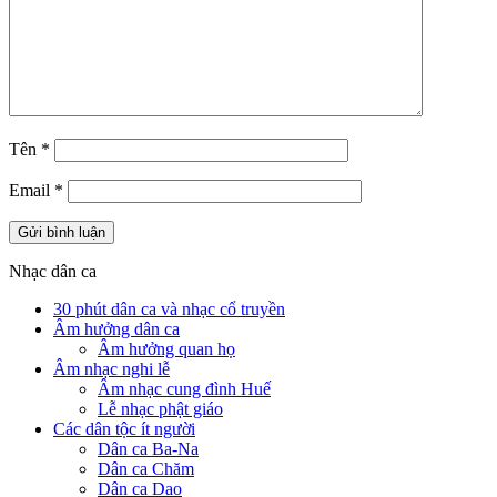
Tên
*
Email
*
Nhạc dân ca
30 phút dân ca và nhạc cổ truyền
Âm hưởng dân ca
Âm hưởng quan họ
Âm nhạc nghi lễ
Âm nhạc cung đình Huế
Lễ nhạc phật giáo
Các dân tộc ít người
Dân ca Ba-Na
Dân ca Chăm
Dân ca Dao