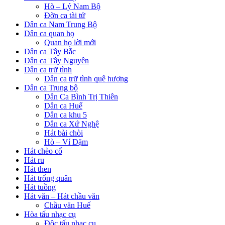
Hò – Lý Nam Bộ
Đờn ca tài tử
Dân ca Nam Trung Bộ
Dân ca quan họ
Quan họ lời mới
Dân ca Tây Bắc
Dân ca Tây Nguyên
Dân ca trữ tình
Dân ca trữ tình quê hương
Dân ca Trung bộ
Dân Ca Bình Trị Thiên
Dân ca Huế
Dân ca khu 5
Dân ca Xứ Nghệ
Hát bài chòi
Hò – Ví Dặm
Hát chèo cổ
Hát ru
Hát then
Hát trống quân
Hát tuồng
Hát văn – Hát chầu văn
Chầu văn Huế
Hòa tấu nhạc cụ
Độc tấu nhạc cụ