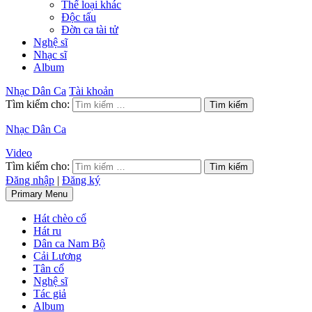
Thể loại khác
Độc tấu
Đờn ca tài tử
Nghệ sĩ
Nhạc sĩ
Album
Nhạc Dân Ca
Tài khoản
Tìm kiếm cho:
Nhạc Dân Ca
Video
Tìm kiếm cho:
Đăng nhập
|
Đăng ký
Primary Menu
Hát chèo cổ
Hát ru
Dân ca Nam Bộ
Cải Lương
Tân cổ
Nghệ sĩ
Tác giả
Album