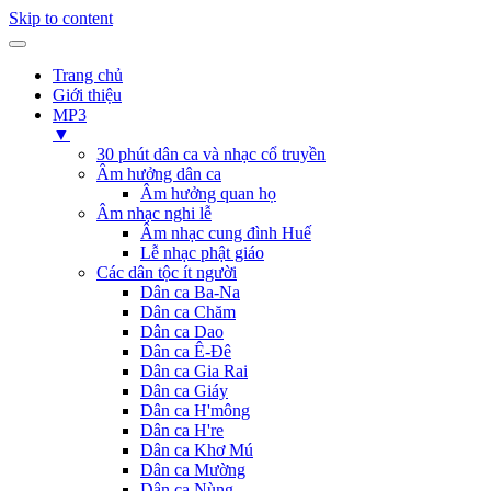
Skip to content
Trang chủ
Giới thiệu
MP3
▼
30 phút dân ca và nhạc cổ truyền
Âm hưởng dân ca
Âm hưởng quan họ
Âm nhạc nghi lễ
Âm nhạc cung đình Huế
Lễ nhạc phật giáo
Các dân tộc ít người
Dân ca Ba-Na
Dân ca Chăm
Dân ca Dao
Dân ca Ê-Đê
Dân ca Gia Rai
Dân ca Giáy
Dân ca H'mông
Dân ca H're
Dân ca Khơ Mú
Dân ca Mường
Dân ca Nùng