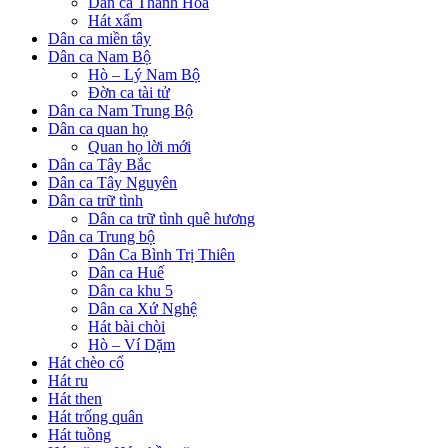
Dân ca Thanh Hóa
Hát xẩm
Dân ca miền tây
Dân ca Nam Bộ
Hò – Lý Nam Bộ
Đờn ca tài tử
Dân ca Nam Trung Bộ
Dân ca quan họ
Quan họ lời mới
Dân ca Tây Bắc
Dân ca Tây Nguyên
Dân ca trữ tình
Dân ca trữ tình quê hương
Dân ca Trung bộ
Dân Ca Bình Trị Thiên
Dân ca Huế
Dân ca khu 5
Dân ca Xứ Nghệ
Hát bài chòi
Hò – Ví Dặm
Hát chèo cổ
Hát ru
Hát then
Hát trống quân
Hát tuồng