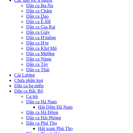
Các dân tộc ít người
Dân ca Ba-Na
Dân ca Chăm
Dân ca Dao
Dân ca Ê-Đê
Dân ca Gia Rai
Dân ca Giáy
Dân ca H'mông
Dân ca H're
Dân ca Khơ Mú
Dân ca Mường
Dân ca Nùng
Dân ca Tày
Dân ca Thái
Cải Lương
Chưa phân loại
Dân ca ba miền
Dân ca Bắc Bộ
Ca trù
Dân ca Hà Nam
Hát Dậm Hà Nam
Dân ca Hà Đông
Dân ca Hải Phòng
Dân ca Phú Thọ
Hát xoan Phú Thọ