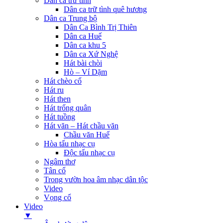
Dân ca trữ tình
Dân ca trữ tình quê hương
Dân ca Trung bộ
Dân Ca Bình Trị Thiên
Dân ca Huế
Dân ca khu 5
Dân ca Xứ Nghệ
Hát bài chòi
Hò – Ví Dặm
Hát chèo cổ
Hát ru
Hát then
Hát trống quân
Hát tuồng
Hát văn – Hát chầu văn
Chầu văn Huế
Hòa tấu nhạc cụ
Độc tấu nhạc cụ
Ngâm thơ
Tân cổ
Trong vườn hoa âm nhạc dân tộc
Video
Vọng cổ
Video
▼