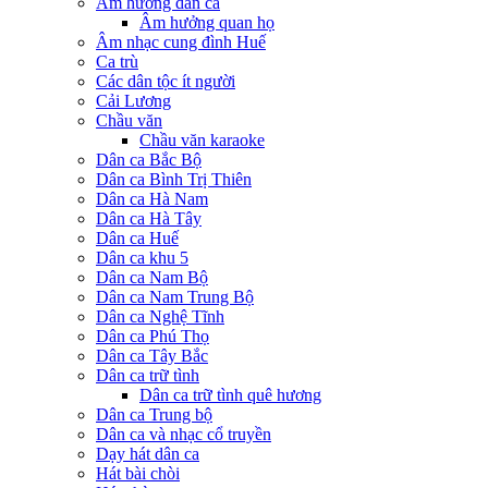
Âm hưởng dân ca
Âm hưởng quan họ
Âm nhạc cung đình Huế
Ca trù
Các dân tộc ít người
Cải Lương
Chầu văn
Chầu văn karaoke
Dân ca Bắc Bộ
Dân ca Bình Trị Thiên
Dân ca Hà Nam
Dân ca Hà Tây
Dân ca Huế
Dân ca khu 5
Dân ca Nam Bộ
Dân ca Nam Trung Bộ
Dân ca Nghệ Tĩnh
Dân ca Phú Thọ
Dân ca Tây Bắc
Dân ca trữ tình
Dân ca trữ tình quê hương
Dân ca Trung bộ
Dân ca và nhạc cổ truyền
Dạy hát dân ca
Hát bài chòi