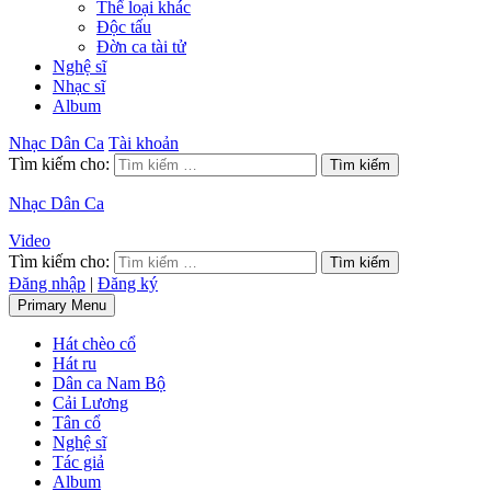
Thể loại khác
Độc tấu
Đờn ca tài tử
Nghệ sĩ
Nhạc sĩ
Album
Nhạc Dân Ca
Tài khoản
Tìm kiếm cho:
Nhạc Dân Ca
Video
Tìm kiếm cho:
Đăng nhập
|
Đăng ký
Primary Menu
Hát chèo cổ
Hát ru
Dân ca Nam Bộ
Cải Lương
Tân cổ
Nghệ sĩ
Tác giả
Album