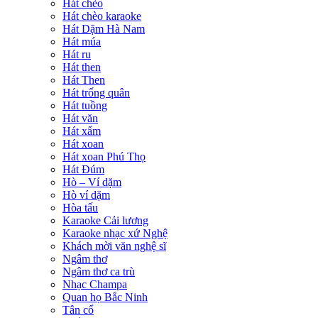
Hát chèo
Hát chèo karaoke
Hát Dặm Hà Nam
Hát múa
Hát ru
Hát then
Hát Then
Hát trống quân
Hát tuồng
Hát văn
Hát xẩm
Hát xoan
Hát xoan Phú Thọ
Hát Đúm
Hò – Ví dặm
Hò ví dặm
Hòa tấu
Karaoke Cải lương
Karaoke nhạc xứ Nghệ
Khách mời văn nghệ sĩ
Ngâm thơ
Ngâm thơ ca trù
Nhạc Champa
Quan họ Bắc Ninh
Tân cổ