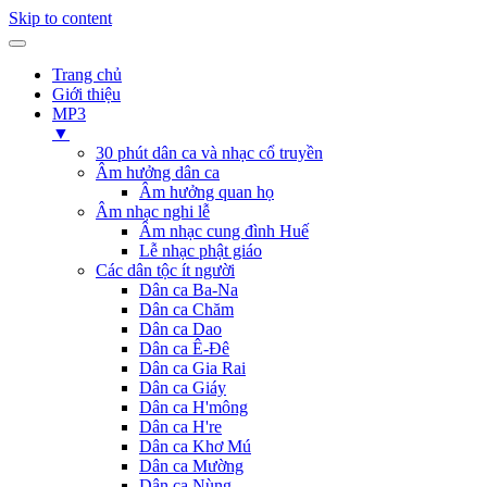
Skip to content
Trang chủ
Giới thiệu
MP3
▼
30 phút dân ca và nhạc cổ truyền
Âm hưởng dân ca
Âm hưởng quan họ
Âm nhạc nghi lễ
Âm nhạc cung đình Huế
Lễ nhạc phật giáo
Các dân tộc ít người
Dân ca Ba-Na
Dân ca Chăm
Dân ca Dao
Dân ca Ê-Đê
Dân ca Gia Rai
Dân ca Giáy
Dân ca H'mông
Dân ca H're
Dân ca Khơ Mú
Dân ca Mường
Dân ca Nùng