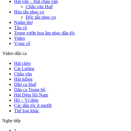
Hát văn – Hát chầu văn
Chầu văn Huế
Hòa tấu nhạc cụ
Độc tấu nhạc cụ
Ngâm thơ
Tân cổ
Trong vườn hoa âm nhạc dân tộc
Video
Vọng cổ
Video dân ca
Hát chèo
Cải Lương
Chầu văn
Hát tuồng
Dân ca Huế
Dân ca Trung bộ
Hát Dặm Hà Nam
Hò – Ví dặm
Các dân tộc ít người
Thể loại khác
Nghe tiếp
1