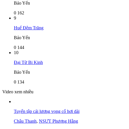
Bảo Yến
0
162
9
Huế Đêm Trăng
Bảo Yến
0
144
10
Đại Từ Bi Kinh
Bảo Yến
0
134
Video xem nhiều
Tuyển tập cải lương vọng cổ hơi dài
Châu Thanh
,
NSƯT Phượng Hằng