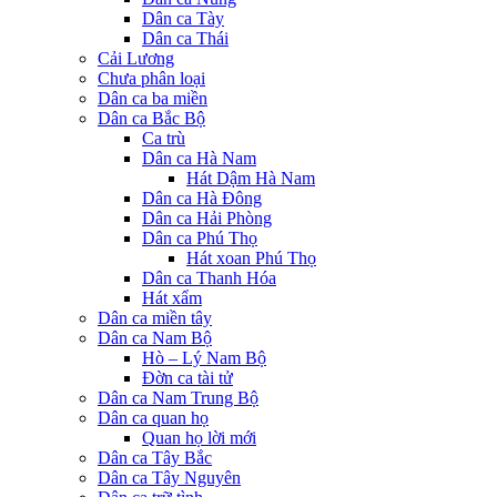
Dân ca Tày
Dân ca Thái
Cải Lương
Chưa phân loại
Dân ca ba miền
Dân ca Bắc Bộ
Ca trù
Dân ca Hà Nam
Hát Dậm Hà Nam
Dân ca Hà Đông
Dân ca Hải Phòng
Dân ca Phú Thọ
Hát xoan Phú Thọ
Dân ca Thanh Hóa
Hát xẩm
Dân ca miền tây
Dân ca Nam Bộ
Hò – Lý Nam Bộ
Đờn ca tài tử
Dân ca Nam Trung Bộ
Dân ca quan họ
Quan họ lời mới
Dân ca Tây Bắc
Dân ca Tây Nguyên