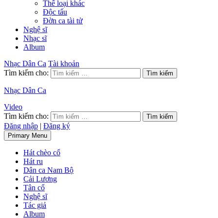
Thể loại khác
Độc tấu
Đờn ca tài tử
Nghệ sĩ
Nhạc sĩ
Album
Nhạc Dân Ca
Tài khoản
Tìm kiếm cho:
Nhạc Dân Ca
Video
Tìm kiếm cho:
Đăng nhập
|
Đăng ký
Primary Menu
Hát chèo cổ
Hát ru
Dân ca Nam Bộ
Cải Lương
Tân cổ
Nghệ sĩ
Tác giả
Album