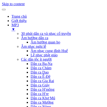
Skip to content
Trang chủ
Giới thiệu
MP3
▼
30 phút dân ca và nhạc cổ truyền
Âm hưởng dân ca
Âm hưởng quan họ
Âm nhạc nghi lễ
Âm nhạc cung đình Huế
Lễ nhạc phật giáo
Các dân tộc ít người
Dân ca Ba-Na
Dân ca Chăm
Dân ca Dao
Dân ca Ê-Đê
Dân ca Gia Rai
Dân ca Giáy
Dân ca H'mông
Dân ca H're
Dân ca Khơ Mú
Dân ca Mường
Dân ca Nùng