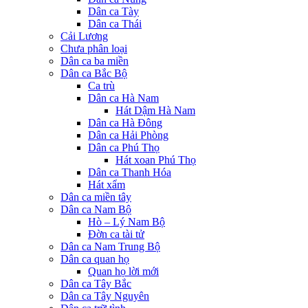
Dân ca Tày
Dân ca Thái
Cải Lương
Chưa phân loại
Dân ca ba miền
Dân ca Bắc Bộ
Ca trù
Dân ca Hà Nam
Hát Dậm Hà Nam
Dân ca Hà Đông
Dân ca Hải Phòng
Dân ca Phú Thọ
Hát xoan Phú Thọ
Dân ca Thanh Hóa
Hát xẩm
Dân ca miền tây
Dân ca Nam Bộ
Hò – Lý Nam Bộ
Đờn ca tài tử
Dân ca Nam Trung Bộ
Dân ca quan họ
Quan họ lời mới
Dân ca Tây Bắc
Dân ca Tây Nguyên