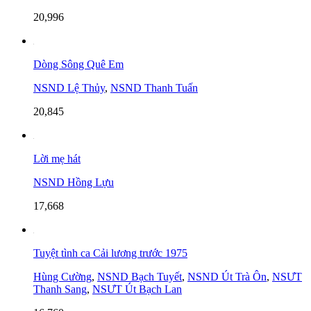
20,996
Dòng Sông Quê Em
NSND Lệ Thủy
,
NSND Thanh Tuấn
20,845
Lời mẹ hát
NSND Hồng Lựu
17,668
Tuyệt tình ca Cải lương trước 1975
Hùng Cường
,
NSND Bạch Tuyết
,
NSND Út Trà Ôn
,
NSƯT
Thanh Sang
,
NSƯT Út Bạch Lan