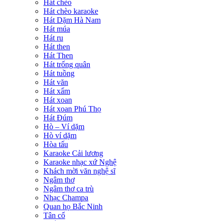
Hát chèo
Hát chèo karaoke
Hát Dặm Hà Nam
Hát múa
Hát ru
Hát then
Hát Then
Hát trống quân
Hát tuồng
Hát văn
Hát xẩm
Hát xoan
Hát xoan Phú Thọ
Hát Đúm
Hò – Ví dặm
Hò ví dặm
Hòa tấu
Karaoke Cải lương
Karaoke nhạc xứ Nghệ
Khách mời văn nghệ sĩ
Ngâm thơ
Ngâm thơ ca trù
Nhạc Champa
Quan họ Bắc Ninh
Tân cổ