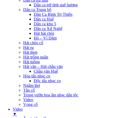
Dân ca trữ tình
Dân ca trữ tình quê hương
Dân ca Trung bộ
Dân Ca Bình Trị Thiên
Dân ca Huế
Dân ca khu 5
Dân ca Xứ Nghệ
Hát bài chòi
Hò – Ví Dặm
Hát chèo cổ
Hát ru
Hát then
Hát trống quân
Hát tuồng
Hát văn – Hát chầu văn
Chầu văn Huế
Hòa tấu nhạc cụ
Độc tấu nhạc cụ
Ngâm thơ
Tân cổ
Trong vườn hoa âm nhạc dân tộc
Video
Vọng cổ
Video
▼