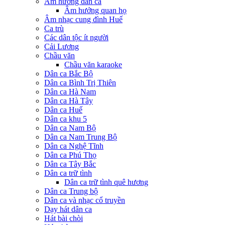
Âm hưởng dân ca
Âm hưởng quan họ
Âm nhạc cung đình Huế
Ca trù
Các dân tộc ít người
Cải Lương
Chầu văn
Chầu văn karaoke
Dân ca Bắc Bộ
Dân ca Bình Trị Thiên
Dân ca Hà Nam
Dân ca Hà Tây
Dân ca Huế
Dân ca khu 5
Dân ca Nam Bộ
Dân ca Nam Trung Bộ
Dân ca Nghệ Tĩnh
Dân ca Phú Thọ
Dân ca Tây Bắc
Dân ca trữ tình
Dân ca trữ tình quê hương
Dân ca Trung bộ
Dân ca và nhạc cổ truyền
Dạy hát dân ca
Hát bài chòi