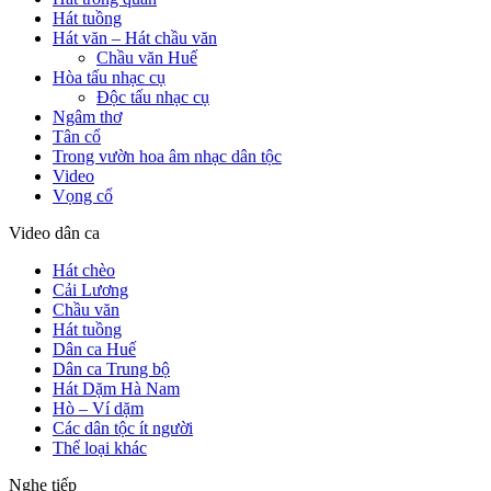
Hát tuồng
Hát văn – Hát chầu văn
Chầu văn Huế
Hòa tấu nhạc cụ
Độc tấu nhạc cụ
Ngâm thơ
Tân cổ
Trong vườn hoa âm nhạc dân tộc
Video
Vọng cổ
Video dân ca
Hát chèo
Cải Lương
Chầu văn
Hát tuồng
Dân ca Huế
Dân ca Trung bộ
Hát Dặm Hà Nam
Hò – Ví dặm
Các dân tộc ít người
Thể loại khác
Nghe tiếp