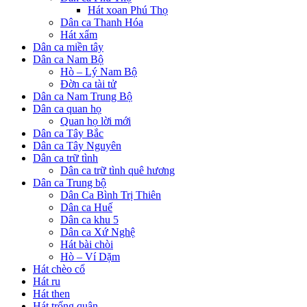
Hát xoan Phú Thọ
Dân ca Thanh Hóa
Hát xẩm
Dân ca miền tây
Dân ca Nam Bộ
Hò – Lý Nam Bộ
Đờn ca tài tử
Dân ca Nam Trung Bộ
Dân ca quan họ
Quan họ lời mới
Dân ca Tây Bắc
Dân ca Tây Nguyên
Dân ca trữ tình
Dân ca trữ tình quê hương
Dân ca Trung bộ
Dân Ca Bình Trị Thiên
Dân ca Huế
Dân ca khu 5
Dân ca Xứ Nghệ
Hát bài chòi
Hò – Ví Dặm
Hát chèo cổ
Hát ru
Hát then
Hát trống quân