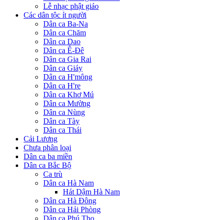
Lễ nhạc phật giáo
Các dân tộc ít người
Dân ca Ba-Na
Dân ca Chăm
Dân ca Dao
Dân ca Ê-Đê
Dân ca Gia Rai
Dân ca Giáy
Dân ca H'mông
Dân ca H're
Dân ca Khơ Mú
Dân ca Mường
Dân ca Nùng
Dân ca Tày
Dân ca Thái
Cải Lương
Chưa phân loại
Dân ca ba miền
Dân ca Bắc Bộ
Ca trù
Dân ca Hà Nam
Hát Dậm Hà Nam
Dân ca Hà Đông
Dân ca Hải Phòng
Dân ca Phú Thọ