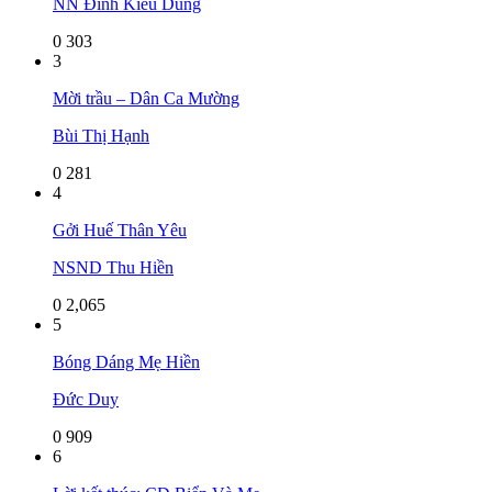
NN Đinh Kiều Dung
0
303
3
Mời trầu – Dân Ca Mường
Bùi Thị Hạnh
0
281
4
Gởi Huế Thân Yêu
NSND Thu Hiền
0
2,065
5
Bóng Dáng Mẹ Hiền
Đức Duy
0
909
6