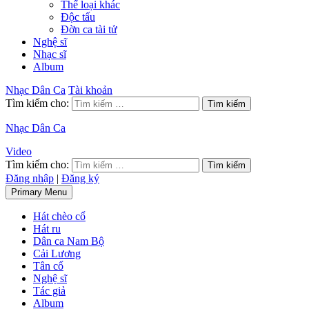
Thể loại khác
Độc tấu
Đờn ca tài tử
Nghệ sĩ
Nhạc sĩ
Album
Nhạc Dân Ca
Tài khoản
Tìm kiếm cho:
Nhạc Dân Ca
Video
Tìm kiếm cho:
Đăng nhập
|
Đăng ký
Primary Menu
Hát chèo cổ
Hát ru
Dân ca Nam Bộ
Cải Lương
Tân cổ
Nghệ sĩ
Tác giả
Album