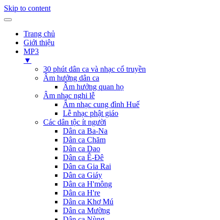
Skip to content
Trang chủ
Giới thiệu
MP3
▼
30 phút dân ca và nhạc cổ truyền
Âm hưởng dân ca
Âm hưởng quan họ
Âm nhạc nghi lễ
Âm nhạc cung đình Huế
Lễ nhạc phật giáo
Các dân tộc ít người
Dân ca Ba-Na
Dân ca Chăm
Dân ca Dao
Dân ca Ê-Đê
Dân ca Gia Rai
Dân ca Giáy
Dân ca H'mông
Dân ca H're
Dân ca Khơ Mú
Dân ca Mường
Dân ca Nùng