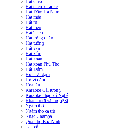
Hát chèo
Hát chèo karaoke
Hát Dặm Hà Nam
Hát múa
Hát ru
Hát then
Hát Then
Hát trống quân
Hát tuồng
Hát văn
Hát xẩm
Hát xoan
Hát xoan Phú Thọ
Hát Đúm
Hò – Ví dặm
Hò ví dặm
Hòa tấu
Karaoke Cải lương
Karaoke nhạc xứ Nghệ
Khách mời văn nghệ sĩ
Ngâm thơ
Ngâm thơ ca trù
Nhạc Champa
Quan họ Bắc Ninh
Tân cổ