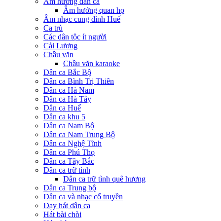
Âm hưởng dân ca
Âm hưởng quan họ
Âm nhạc cung đình Huế
Ca trù
Các dân tộc ít người
Cải Lương
Chầu văn
Chầu văn karaoke
Dân ca Bắc Bộ
Dân ca Bình Trị Thiên
Dân ca Hà Nam
Dân ca Hà Tây
Dân ca Huế
Dân ca khu 5
Dân ca Nam Bộ
Dân ca Nam Trung Bộ
Dân ca Nghệ Tĩnh
Dân ca Phú Thọ
Dân ca Tây Bắc
Dân ca trữ tình
Dân ca trữ tình quê hương
Dân ca Trung bộ
Dân ca và nhạc cổ truyền
Dạy hát dân ca
Hát bài chòi