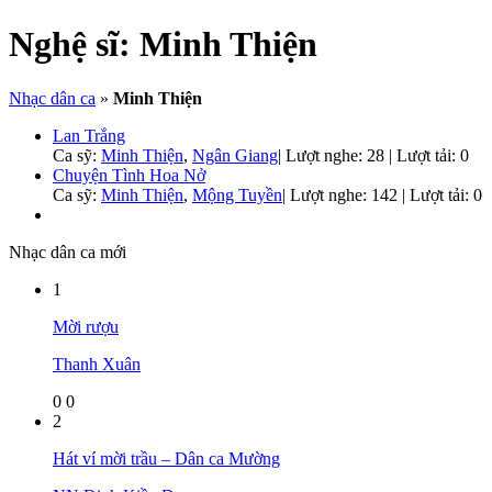
Nghệ sĩ:
Minh Thiện
Nhạc dân ca
»
Minh Thiện
Lan Trắng
Ca sỹ:
Minh Thiện
,
Ngân Giang
|
Lượt nghe: 28 | Lượt tải: 0
Chuyện Tình Hoa Nở
Ca sỹ:
Minh Thiện
,
Mộng Tuyền
|
Lượt nghe: 142 | Lượt tải: 0
Nhạc dân ca mới
1
Mời rượu
Thanh Xuân
0
0
2
Hát ví mời trầu – Dân ca Mường