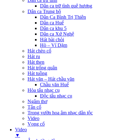
Dân ca trữ tình
Dân ca trữ tình quê hương
Dân ca Trung bộ
Dân Ca Bình Trị Thiên
Dân ca Huế
Dân ca khu 5
Dân ca Xứ Nghệ
Hát bài chòi
Hò – Ví Dặm
Hát chèo cổ
Hát ru
Hát then
Hát trống quân
Hát tuồng
Hát văn – Hát chầu văn
Chầu văn Huế
Hòa tấu nhạc cụ
Độc tấu nhạc cụ
Ngâm thơ
Tân cổ
Trong vườn hoa âm nhạc dân tộc
Video
Vọng cổ
Video
▼