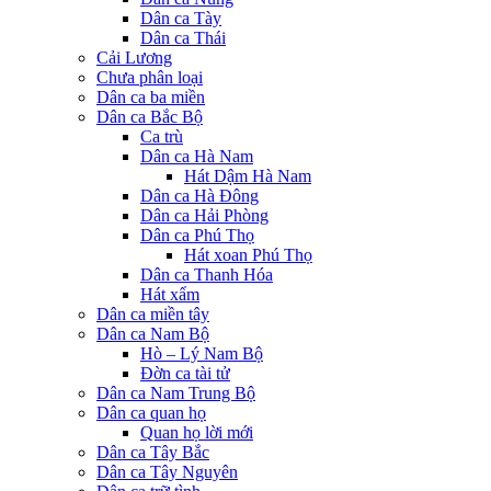
Dân ca Tày
Dân ca Thái
Cải Lương
Chưa phân loại
Dân ca ba miền
Dân ca Bắc Bộ
Ca trù
Dân ca Hà Nam
Hát Dậm Hà Nam
Dân ca Hà Đông
Dân ca Hải Phòng
Dân ca Phú Thọ
Hát xoan Phú Thọ
Dân ca Thanh Hóa
Hát xẩm
Dân ca miền tây
Dân ca Nam Bộ
Hò – Lý Nam Bộ
Đờn ca tài tử
Dân ca Nam Trung Bộ
Dân ca quan họ
Quan họ lời mới
Dân ca Tây Bắc
Dân ca Tây Nguyên