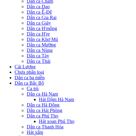
Dân ca Chăm
Dân ca Dao
Dân ca Ê-Đê
Dân ca Gia Rai
Dân ca Giáy
Dân ca H'mông
Dân ca H're
Dân ca Khơ Mú
Dân ca Mường
Dân ca Nùng
Dân ca Tày
Dân ca Thái
Cải Lương
Chưa phân loại
Dân ca ba miền
Dân ca Bắc Bộ
Ca trù
Dân ca Hà Nam
Hát Dậm Hà Nam
Dân ca Hà Đông
Dân ca Hải Phòng
Dân ca Phú Thọ
Hát xoan Phú Thọ
Dân ca Thanh Hóa
Hát xẩm