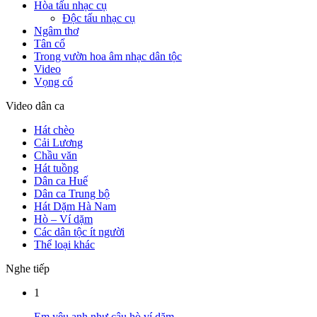
Hòa tấu nhạc cụ
Độc tấu nhạc cụ
Ngâm thơ
Tân cổ
Trong vườn hoa âm nhạc dân tộc
Video
Vọng cổ
Video dân ca
Hát chèo
Cải Lương
Chầu văn
Hát tuồng
Dân ca Huế
Dân ca Trung bộ
Hát Dặm Hà Nam
Hò – Ví dặm
Các dân tộc ít người
Thể loại khác
Nghe tiếp
1
Em yêu anh như câu hò ví dặm