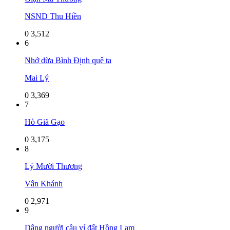
NSND Thu Hiền
0
3,512
6
Nhớ dừa Bình Định quê ta
Mai Lý
0
3,369
7
Hò Giã Gạo
0
3,175
8
Lý Mười Thương
Vân Khánh
0
2,971
9
Dâng người câu ví đất Hồng Lam