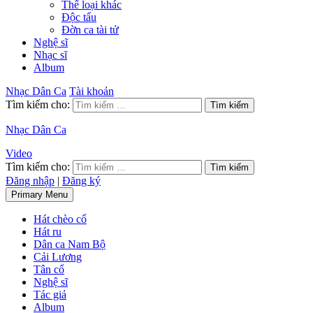
Thể loại khác
Độc tấu
Đờn ca tài tử
Nghệ sĩ
Nhạc sĩ
Album
Nhạc Dân Ca
Tài khoản
Tìm kiếm cho:
Nhạc Dân Ca
Video
Tìm kiếm cho:
Đăng nhập
|
Đăng ký
Primary Menu
Hát chèo cổ
Hát ru
Dân ca Nam Bộ
Cải Lương
Tân cổ
Nghệ sĩ
Tác giả
Album