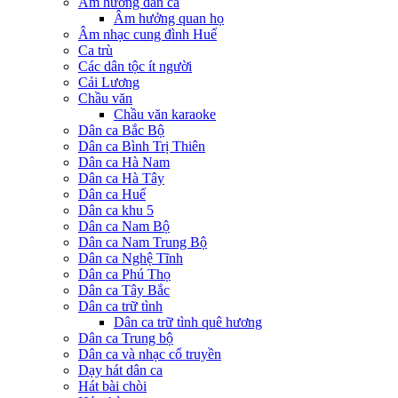
Âm hưởng dân ca
Âm hưởng quan họ
Âm nhạc cung đình Huế
Ca trù
Các dân tộc ít người
Cải Lương
Chầu văn
Chầu văn karaoke
Dân ca Bắc Bộ
Dân ca Bình Trị Thiên
Dân ca Hà Nam
Dân ca Hà Tây
Dân ca Huế
Dân ca khu 5
Dân ca Nam Bộ
Dân ca Nam Trung Bộ
Dân ca Nghệ Tĩnh
Dân ca Phú Thọ
Dân ca Tây Bắc
Dân ca trữ tình
Dân ca trữ tình quê hương
Dân ca Trung bộ
Dân ca và nhạc cổ truyền
Dạy hát dân ca
Hát bài chòi