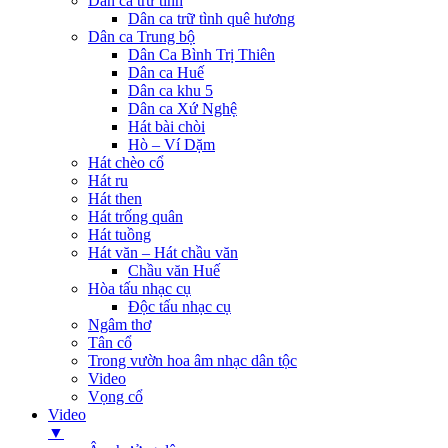
Dân ca trữ tình
Dân ca trữ tình quê hương
Dân ca Trung bộ
Dân Ca Bình Trị Thiên
Dân ca Huế
Dân ca khu 5
Dân ca Xứ Nghệ
Hát bài chòi
Hò – Ví Dặm
Hát chèo cổ
Hát ru
Hát then
Hát trống quân
Hát tuồng
Hát văn – Hát chầu văn
Chầu văn Huế
Hòa tấu nhạc cụ
Độc tấu nhạc cụ
Ngâm thơ
Tân cổ
Trong vườn hoa âm nhạc dân tộc
Video
Vọng cổ
Video
▼