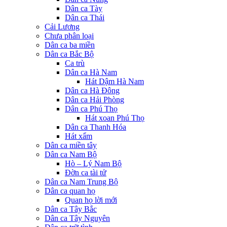
Dân ca Tày
Dân ca Thái
Cải Lương
Chưa phân loại
Dân ca ba miền
Dân ca Bắc Bộ
Ca trù
Dân ca Hà Nam
Hát Dậm Hà Nam
Dân ca Hà Đông
Dân ca Hải Phòng
Dân ca Phú Thọ
Hát xoan Phú Thọ
Dân ca Thanh Hóa
Hát xẩm
Dân ca miền tây
Dân ca Nam Bộ
Hò – Lý Nam Bộ
Đờn ca tài tử
Dân ca Nam Trung Bộ
Dân ca quan họ
Quan họ lời mới
Dân ca Tây Bắc
Dân ca Tây Nguyên