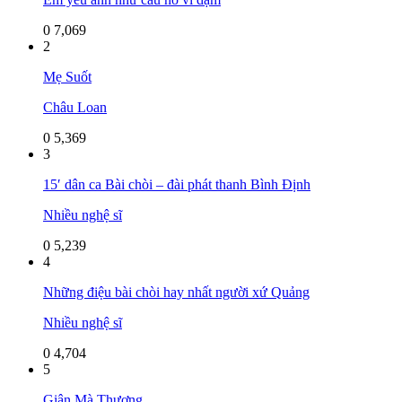
0
7,069
2
Mẹ Suốt
Châu Loan
0
5,369
3
15′ dân ca Bài chòi – đài phát thanh Bình Định
Nhiều nghệ sĩ
0
5,239
4
Những điệu bài chòi hay nhất người xứ Quảng
Nhiều nghệ sĩ
0
4,704
5
Giận Mà Thương