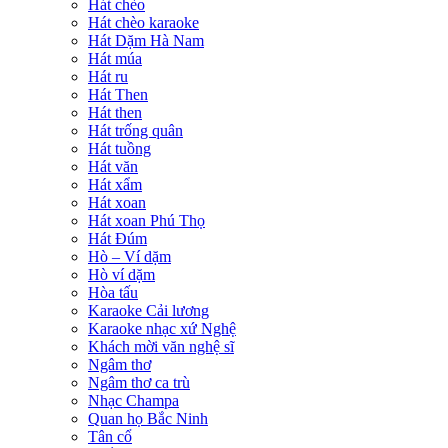
Hát chèo
Hát chèo karaoke
Hát Dặm Hà Nam
Hát múa
Hát ru
Hát Then
Hát then
Hát trống quân
Hát tuồng
Hát văn
Hát xẩm
Hát xoan
Hát xoan Phú Thọ
Hát Đúm
Hò – Ví dặm
Hò ví dặm
Hòa tấu
Karaoke Cải lương
Karaoke nhạc xứ Nghệ
Khách mời văn nghệ sĩ
Ngâm thơ
Ngâm thơ ca trù
Nhạc Champa
Quan họ Bắc Ninh
Tân cổ