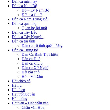
Dân ca miền tây
Dân ca Nam Bộ
Hò – Lý Nam Bộ
Đờn ca tài tử
Dân ca Nam Trung Bộ
Dân ca quan họ
Quan họ lời mới
Dân ca Tây Bắc
Dân ca Tây Nguyên
Dân ca trữ tình
Dân ca trữ tình quê hương
Dân ca Trung bộ
Dân Ca Bình Trị Thiên
Dân ca Huế
Dân ca khu 5
Dân ca Xứ Nghệ
Hát bài chòi
Hò – Ví Dặm
Hát chèo cổ
Hát ru
Hát then
Hát trống quân
Hát tuồng
Hát văn – Hát chầu văn
Chầu văn Huế