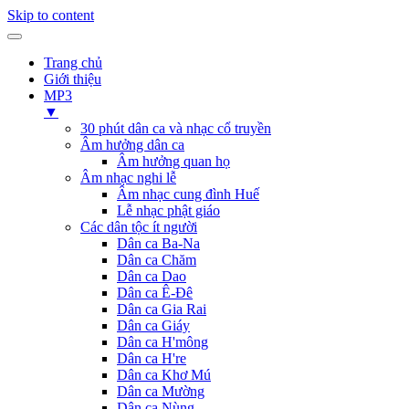
Skip to content
Trang chủ
Giới thiệu
MP3
▼
30 phút dân ca và nhạc cổ truyền
Âm hưởng dân ca
Âm hưởng quan họ
Âm nhạc nghi lễ
Âm nhạc cung đình Huế
Lễ nhạc phật giáo
Các dân tộc ít người
Dân ca Ba-Na
Dân ca Chăm
Dân ca Dao
Dân ca Ê-Đê
Dân ca Gia Rai
Dân ca Giáy
Dân ca H'mông
Dân ca H're
Dân ca Khơ Mú
Dân ca Mường
Dân ca Nùng