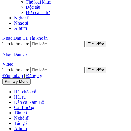
Thể loại khác
Độc tấu
Đờn ca tài tử
Nghệ sĩ
Nhạc sĩ
Album
Nhạc Dân Ca
Tài khoản
Tìm kiếm cho:
Nhạc Dân Ca
Video
Tìm kiếm cho:
Đăng nhập
|
Đăng ký
Primary Menu
Hát chèo cổ
Hát ru
Dân ca Nam Bộ
Cải Lương
Tân cổ
Nghệ sĩ
Tác giả
Album