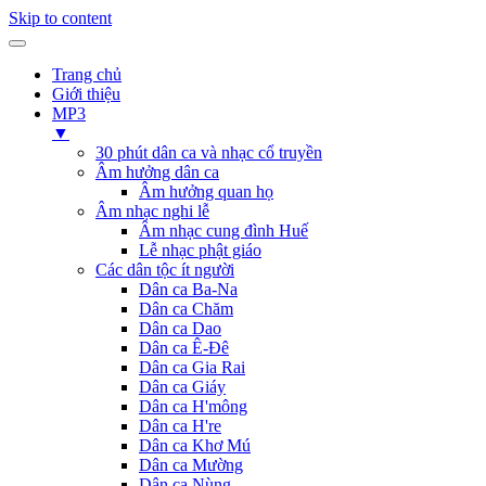
Skip to content
Trang chủ
Giới thiệu
MP3
▼
30 phút dân ca và nhạc cổ truyền
Âm hưởng dân ca
Âm hưởng quan họ
Âm nhạc nghi lễ
Âm nhạc cung đình Huế
Lễ nhạc phật giáo
Các dân tộc ít người
Dân ca Ba-Na
Dân ca Chăm
Dân ca Dao
Dân ca Ê-Đê
Dân ca Gia Rai
Dân ca Giáy
Dân ca H'mông
Dân ca H're
Dân ca Khơ Mú
Dân ca Mường
Dân ca Nùng