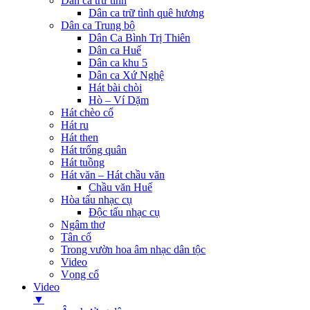
Dân ca trữ tình
Dân ca trữ tình quê hương
Dân ca Trung bộ
Dân Ca Bình Trị Thiên
Dân ca Huế
Dân ca khu 5
Dân ca Xứ Nghệ
Hát bài chòi
Hò – Ví Dặm
Hát chèo cổ
Hát ru
Hát then
Hát trống quân
Hát tuồng
Hát văn – Hát chầu văn
Chầu văn Huế
Hòa tấu nhạc cụ
Độc tấu nhạc cụ
Ngâm thơ
Tân cổ
Trong vườn hoa âm nhạc dân tộc
Video
Vọng cổ
Video
▼