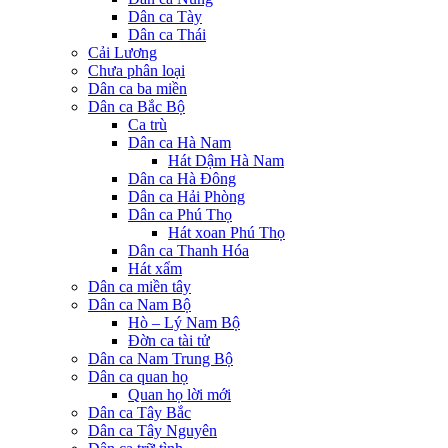
Dân ca Tày
Dân ca Thái
Cải Lương
Chưa phân loại
Dân ca ba miền
Dân ca Bắc Bộ
Ca trù
Dân ca Hà Nam
Hát Dậm Hà Nam
Dân ca Hà Đông
Dân ca Hải Phòng
Dân ca Phú Thọ
Hát xoan Phú Thọ
Dân ca Thanh Hóa
Hát xẩm
Dân ca miền tây
Dân ca Nam Bộ
Hò – Lý Nam Bộ
Đờn ca tài tử
Dân ca Nam Trung Bộ
Dân ca quan họ
Quan họ lời mới
Dân ca Tây Bắc
Dân ca Tây Nguyên