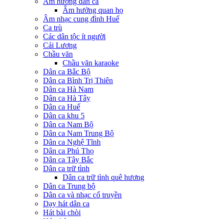
Âm hưởng dân ca
Âm hưởng quan họ
Âm nhạc cung đình Huế
Ca trù
Các dân tộc ít người
Cải Lương
Chầu văn
Chầu văn karaoke
Dân ca Bắc Bộ
Dân ca Bình Trị Thiên
Dân ca Hà Nam
Dân ca Hà Tây
Dân ca Huế
Dân ca khu 5
Dân ca Nam Bộ
Dân ca Nam Trung Bộ
Dân ca Nghệ Tĩnh
Dân ca Phú Thọ
Dân ca Tây Bắc
Dân ca trữ tình
Dân ca trữ tình quê hương
Dân ca Trung bộ
Dân ca và nhạc cổ truyền
Dạy hát dân ca
Hát bài chòi