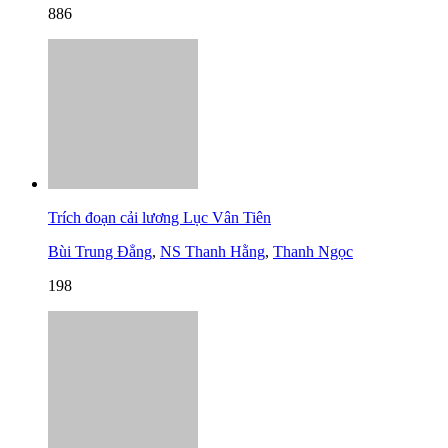
886
Trích đoạn cải lương Lục Vân Tiên
Bùi Trung Đẳng
,
NS Thanh Hằng
,
Thanh Ngọc
198