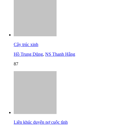
Cây trúc xinh
Hồ Trung Dũng
,
NS Thanh Hằng
87
Liên khúc duyên nợ cuộc tình