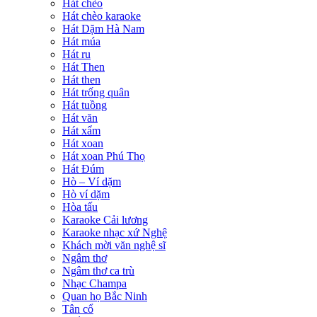
Hát chèo
Hát chèo karaoke
Hát Dặm Hà Nam
Hát múa
Hát ru
Hát Then
Hát then
Hát trống quân
Hát tuồng
Hát văn
Hát xẩm
Hát xoan
Hát xoan Phú Thọ
Hát Đúm
Hò – Ví dặm
Hò ví dặm
Hòa tấu
Karaoke Cải lương
Karaoke nhạc xứ Nghệ
Khách mời văn nghệ sĩ
Ngâm thơ
Ngâm thơ ca trù
Nhạc Champa
Quan họ Bắc Ninh
Tân cổ