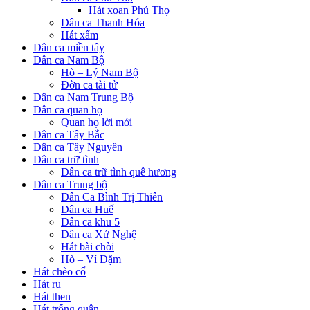
Hát xoan Phú Thọ
Dân ca Thanh Hóa
Hát xẩm
Dân ca miền tây
Dân ca Nam Bộ
Hò – Lý Nam Bộ
Đờn ca tài tử
Dân ca Nam Trung Bộ
Dân ca quan họ
Quan họ lời mới
Dân ca Tây Bắc
Dân ca Tây Nguyên
Dân ca trữ tình
Dân ca trữ tình quê hương
Dân ca Trung bộ
Dân Ca Bình Trị Thiên
Dân ca Huế
Dân ca khu 5
Dân ca Xứ Nghệ
Hát bài chòi
Hò – Ví Dặm
Hát chèo cổ
Hát ru
Hát then
Hát trống quân