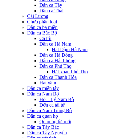
Dân ca Tày
Dân ca Thái
Cải Lương
Chưa phân loại
Dân ca ba miền
Dân ca Bắc Bộ
Ca trù
Dân ca Hà Nam
Hát Dậm Hà Nam
Dân ca Hà Đông
Dân ca Hải Phòng
Dân ca Phú Thọ
Hát xoan Phú Thọ
Dân ca Thanh Hóa
Hát xẩm
Dân ca miền tây
Dân ca Nam Bộ
Hò – Lý Nam Bộ
Đờn ca tài tử
Dân ca Nam Trung Bộ
Dân ca quan họ
Quan họ lời mới
Dân ca Tây Bắc
Dân ca Tây Nguyên