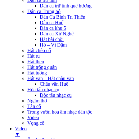
Dân ca trữ tình
Dân ca trữ tình quê hương
Dân ca Trung bộ
Dân Ca Bình Trị Thiên
Dân ca Huế
Dân ca khu 5
Dân ca Xứ Nghệ
Hát bài chòi
Hò – Ví Dặm
Hát chèo cổ
Hát ru
Hát then
Hát trống quân
Hát tuồng
Hát văn – Hát chầu văn
Chầu văn Huế
Hòa tấu nhạc cụ
Độc tấu nhạc cụ
Ngâm thơ
Tân cổ
Trong vườn hoa âm nhạc dân tộc
Video
Vọng cổ
Video
▼