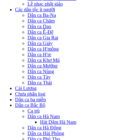
Lễ nhạc phật giáo
Các dân tộc ít người
Dân ca Ba-Na
Dân ca Chăm
Dân ca Dao
Dân ca Ê-Đê
Dân ca Gia Rai
Dân ca Giáy
Dân ca H'mông
Dân ca H're
Dân ca Khơ Mú
Dân ca Mường
Dân ca Nùng
Dân ca Tày
Dân ca Thái
Cải Lương
Chưa phân loại
Dân ca ba miền
Dân ca Bắc Bộ
Ca trù
Dân ca Hà Nam
Hát Dậm Hà Nam
Dân ca Hà Đông
Dân ca Hải Phòng
Dân ca Phú Thọ