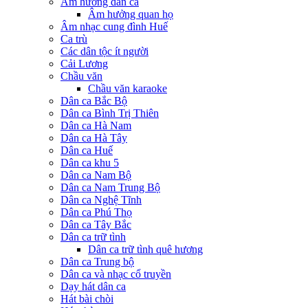
Âm hưởng dân ca
Âm hưởng quan họ
Âm nhạc cung đình Huế
Ca trù
Các dân tộc ít người
Cải Lương
Chầu văn
Chầu văn karaoke
Dân ca Bắc Bộ
Dân ca Bình Trị Thiên
Dân ca Hà Nam
Dân ca Hà Tây
Dân ca Huế
Dân ca khu 5
Dân ca Nam Bộ
Dân ca Nam Trung Bộ
Dân ca Nghệ Tĩnh
Dân ca Phú Thọ
Dân ca Tây Bắc
Dân ca trữ tình
Dân ca trữ tình quê hương
Dân ca Trung bộ
Dân ca và nhạc cổ truyền
Dạy hát dân ca
Hát bài chòi