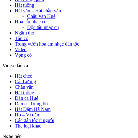
Hát tuồng
Hát văn – Hát chầu văn
Chầu văn Huế
Hòa tấu nhạc cụ
Độc tấu nhạc cụ
Ngâm thơ
Tân cổ
Trong vườn hoa âm nhạc dân tộc
Video
Vọng cổ
Video dân ca
Hát chèo
Cải Lương
Chầu văn
Hát tuồng
Dân ca Huế
Dân ca Trung bộ
Hát Dặm Hà Nam
Hò – Ví dặm
Các dân tộc ít người
Thể loại khác
Nghe tiếp