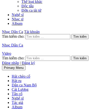
Thể loại khác
Độc tấu
Đờn ca tài tử
Nghệ sĩ
Nhạc sĩ
Album
Nhạc Dân Ca
Tài khoản
Tìm kiếm cho:
Nhạc Dân Ca
Video
Tìm kiếm cho:
Đăng nhập
|
Đăng ký
Primary Menu
Hát chèo cổ
Hát ru
Dân ca Nam Bộ
Cải Lương
Tân cổ
Nghệ sĩ
Tác giả
Album