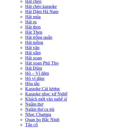
Hát chèo
Hát chèo karaoke
Hát Dặm Hà Nam
Hát múa
Hát ru
Hát then
Hát Then
Hát trống quân
Hát tuồng
Hát văn
Hát xẩm
Hát xoan
Hát xoan Phú Thọ
Hát Đúm
Hò – Ví dặm
Hò ví dặm
Hòa tấu
Karaoke Cải lương
Karaoke nhạc xứ Nghệ
Khách mời văn nghệ sĩ
Ngâm thơ
Ngâm thơ ca trù
Nhạc Champa
Quan họ Bắc Ninh
Tân cổ