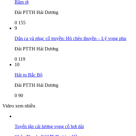
Bầm ơi
Đài PTTH Hải Dương
0
155
9
Dân ca và nhạc cổ truyền: Hò chèo thuyền – Lý vọng phu
Đài PTTH Hải Dương
0
119
10
Hát ru Bắc Bộ
Đài PTTH Hải Dương
0
90
Video xem nhiều
Tuyển tập cải lương vọng cổ hơi dài