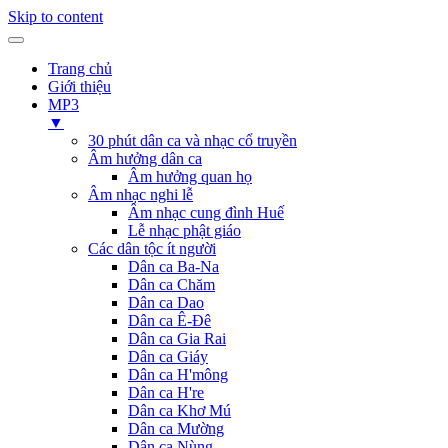
Skip to content
Trang chủ
Giới thiệu
MP3
▼
30 phút dân ca và nhạc cổ truyền
Âm hưởng dân ca
Âm hưởng quan họ
Âm nhạc nghi lễ
Âm nhạc cung đình Huế
Lễ nhạc phật giáo
Các dân tộc ít người
Dân ca Ba-Na
Dân ca Chăm
Dân ca Dao
Dân ca Ê-Đê
Dân ca Gia Rai
Dân ca Giáy
Dân ca H'mông
Dân ca H're
Dân ca Khơ Mú
Dân ca Mường
Dân ca Nùng