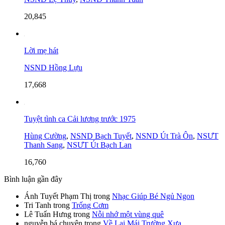
20,845
Lời mẹ hát
NSND Hồng Lựu
17,668
Tuyệt tình ca Cải lương trước 1975
Hùng Cường
,
NSND Bạch Tuyết
,
NSND Út Trà Ôn
,
NSƯT
Thanh Sang
,
NSƯT Út Bạch Lan
16,760
Bình luận gần đây
Ánh Tuyết Phạm Thị
trong
Nhạc Giúp Bé Ngủ Ngon
Tri Tanh
trong
Trống Cơm
Lê Tuấn Hưng
trong
Nỗi nhớ một vùng quê
nguyễn bá chuyên
trong
Về Lại Mái Trường Xưa