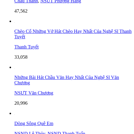
Châu Thanh
,
NSƯT Phượng Hằng
47,562
Chèo Cổ Những Vở Hát Chèo Hay Nhất Của Nghệ Sĩ Thanh
Tuyết
Thanh Tuyết
33,058
Những Bài Hát Chầu Văn Hay Nhất Của Nghệ Sĩ Văn
Chương
NSƯT Văn Chương
20,996
Dòng Sông Quê Em
NSND Lệ Thủy
,
NSND Thanh Tuấn